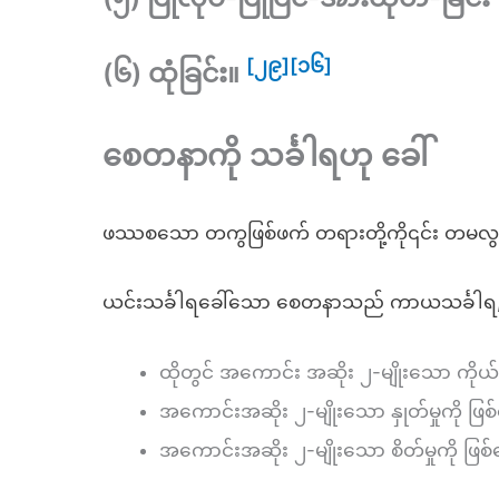
[၂၉]
[၁၆]
(၆)
ထုံခြင်း
။
စေတနာကို သင်္ခါရဟု ခေါ်
ဖဿစသော တကွဖြစ်ဖက် တရားတို့ကို၎င်း တမလွန် 
ယင်းသင်္ခါရခေါ်သော စေတနာသည် ကာယသင်္ခါရ, ဝစီသ
ထိုတွင် အကောင်း အဆိုး ၂-မျိုးသော ကိ
အကောင်းအဆိုး ၂-မျိုးသော နှုတ်မှုကိ
အကောင်းအဆိုး ၂-မျိုးသော စိတ်မှုကို