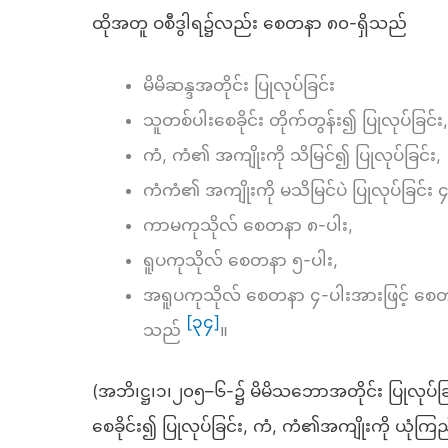
ထိုအတူ ဝစီဒွါရ၌လည်း စေတနာ ၈၀-ရှိသည်
မိမိဆန္ဒအတိုင်း ပြုလုပ်ခြင်း
သူတစ်ပါးစေခိုင်း တိုက်တွန်း၍ ပြုလုပ်ခြင်း,
ကံ, ကံ၏ အကျိုးကို သိမြင်၍ ပြုလုပ်ခြင်း,
ကံကံ၏ အကျိုးကို မသိမြင်ပဲ ပြုလုပ်ခြင်း 
ကာမကုသိုလ် စေတနာ ၈-ပါး,
ရူပကုသိုလ် စေတနာ ၅-ပါး,
အရူပကုသိုလ် စေတနာ ၄-ပါးအားဖြင့် စေတန
[၃၄]
သည်
။
(အဘိ၊ဋ္ဌ၊၁၊၂၀၅–၆-၌ မိမိသဘောအတိုင်း ပြုလုပ်ခြင်
စေခိုင်း၍ ပြုလုပ်ခြင်း, ကံ, ကံ၏အကျိုးကို ယုံကြ