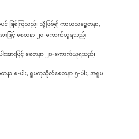
ပင် ဖြစ်ကြသည်၊ သို့ဖြစ်၍ ကာယသဉ္စေတနာ,
အားဖြင့် စေတနာ ၂၀-ကောက်ယူရသည်၊
 ၈-ပါးအားဖြင့် စေတနာ ၂၀-ကောက်ယူရသည်၊
ေတနာ ၈-ပါး, ရူပကုသိုလ်စေတနာ ၅-ပါး, အရူပ