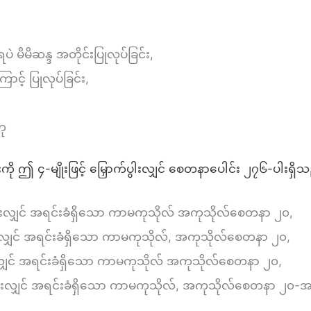
ပဲ မိမိဆန္ဒ အတိုင်းပြုလုပ်ခြင်း,
ောင့် ပြုလုပ်ခြင်း,
ဟု
ကို ဤ ၄-မျိုးဖြင့် မြှောက်ပွါးလျှင် စေတနာပေါင်း ၂၇၆-ပါးရှိ
ခြင်းလျှင် အရင်းခံရှိသော ကာမကုသိုလ် အကုသိုလ်စေတနာ ၂၀,
ြင်းလျှင် အရင်းခံရှိသော ကာမကုသိုလ်, အကုသိုလ်စေတနာ ၂၀,
်းလျှင် အရင်းခံရှိသော ကာမကုသိုလ် အကုသိုလ်စေတနာ ၂၀,
ခြင်းလျှင် အရင်းခံရှိသော ကာမကုသိုလ်, အကုသိုလ်စေတနာ ၂၀