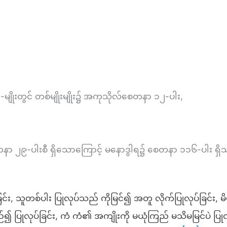
၄-မျိုးတွင် တစ်မျိုးမျိုး၌ အကုသိုလ်စေတနာ ၁၂-ပါး,
ာ ၂၉-ပါးစီ ရှိသောကြောင့် မနောဒွါရ၌ စေတနာ ၁၁၆-ပါး ရှိသည
း, သူတစ်ပါး ပြုလုပ်သည် ကိုမြင်၍ အတူ လိုက်ပြုလုပ်ခြင်း, မိမိ
ည်၍ ပြုလုပ်ခြင်း, ကံ ကံ၏ အကျိုးကို မယုံကြည် မသိမမြင်ပဲ ပြုလ