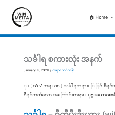
Skip
to
🏠 Home
content
သင်္ခါရ စကားလုံး အနက်
January 4, 2026
/
တရား သင်တန်း
ပု ၊ [ သံ √ ကရ+ဏ ] သင်္ခါရတရား၊ ပြုပြင် စီရင်အပ
စီရင်တတ်သော အကြောင်းတရား။ ပုဗ္ဗပယောဂ။♦စိန်+(
သင်္ခါရ
– ဝီကီပီးဒီးယား (w