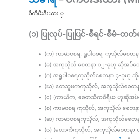
ဝီကီပီးဒီးယား မှ
(၁) ပြုလုပ်-ပြုပြင်-စီရင်-စီမံ-တတ
(က) ကာမာဝစရ, ရူပါဝစရ-ကုသိုလ်စေတနာ 
(ခ) အကုသိုလ် စေတနာ ၁၂-ခုဟု ဆိုအပ်သ
(ဂ) အရူပါဝစရကုသိုလ်စေတနာ ၄-ခုဟု ဆို
(ဃ) တေဘူမကကုသိုလ်, အကုသိုလ်စေတနာ
(င) (ကာယိက, စေတသိကဝီရိယ ဟုဆိုအပ်
(စ) ကာမဝစရ ကုသိုလ်, အကုသိုလ် စေတ
(ဆ) ကာမာဝစရကုသိုလ်, အကုသိုလ်စေတ
(ဇ) (လောကီကုသိုလ်, အကုသိုလ်စေတနာ 