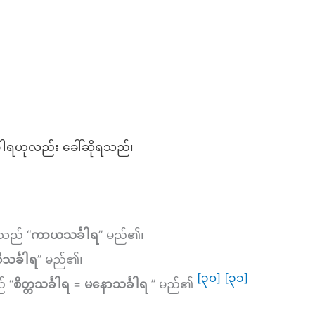
်္ခါရဟုလည်း ခေါ်ဆိုရသည်၊
-သည် “
ကာယသင်္ခါရ
” မည်၏၊
ီသင်္ခါရ
” မည်၏၊
[၃၀]
[၃၁]
် “
စိတ္တသင်္ခါရ
=
မနောသင်္ခါရ
” မည်၏