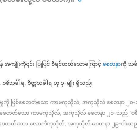
အကျိုးကို၎င်း ပြုပြင် စီရင်တတ်သောကြောင့်
စေတနာ
ကို သင
င်္ခါရ, စိတ္တသင်္ခါရ ဟု ၃-မျိုး ရှိသည်၊
ုယ်မှုကို ဖြစ်စေတတ်သော ကာမကုသိုလ်, အကုသိုလ် စေတနာ ၂၀
ု ဖြစ်စေတတ်သော ကာမကုသိုလ်, အကုသိုလ် စေတနာ ၂၀-သည် “
ဝစ
 ဖြစ်စေတတ်သော လောကီကုသိုလ်, အကုသိုလ် စေတနာ ၂၉-ပါးသည