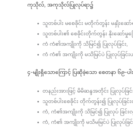
ကုသိုလ်, အကုသိုလ်ပြုလုပ်ရာ၌
သူတစ်ပါး မစေခိုင်း မတိုက်တွန်း မနှိုးဆော်ရ
သူတစ်ပါး၏ စေခိုင်းတိုက်တွန်း နိုးဆော်မှုကြ
ကံ ကံ၏အကျိုးကို သိမြင်၍ ပြုလုပ်ခြင်း,
ကံ ကံ၏ အကျိုးကို မသိမြင်ပဲ ပြုလုပ်ခြင်း
၄-မျိုးရှိသောကြောင့် ပြဆိုခဲ့သော စေတနာ ၆၉-ပါး
တနည်းအားဖြင့် မိမိဆန္ဒအတိုင်း ပြုလုပ်
သူတစ်ပါးစေခိုင်း တိုက်တွန်း၍ ပြုလုပ်ခ
ကံ, ကံ၏အကျိုးကို သိမြင်၍ ပြုလုပ် ခြင
ကံ, ကံ၏ အကျိုးကို မသိမမြင်ပဲ ပြုလုပ်