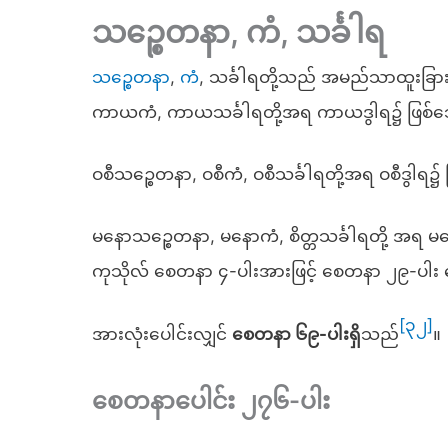
သဉ္စေတနာ, ကံ, သင်္ခါရ
သဉ္စေတနာ
,
ကံ
, သင်္ခါရတို့သည် အမည်သာထူးခြ
ကာယကံ, ကာယသင်္ခါရတို့အရ ကာယဒွါရ၌ ဖြစ်သ
ဝစီသဉ္စေတနာ, ဝစီကံ, ဝစီသင်္ခါရတို့အရ ဝစီ
မနောသဉ္စေတနာ, မနောကံ, စိတ္တသင်္ခါရတို့ အရ
ကုသိုလ် စေတနာ ၄-ပါးအားဖြင့် စေတနာ ၂၉-ပ
[၃၂]
အားလုံးပေါင်းလျှင်
စေတနာ ၆၉-ပါးရှိ
သည်
။
စေတနာပေါင်း ၂၇၆-ပါး