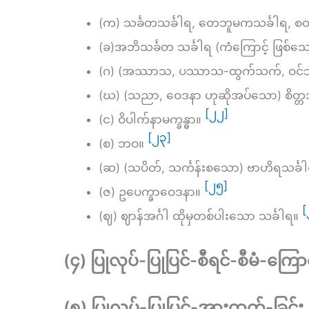
(က) သင်္ခတသင်္ခါရ, တေဘူမကသင်္ခါရ, စတ
(ခ)အဘိသင်္ခတ သင်္ခါရ (ကံကြောင့် ဖြစ်
(ဂ) (အဿာသ, ပဿာသ-ထွက်သက်, ဝင်သ
(ဃ) (သညာ, ဝေဒနာ ဟုဆိုအပ်သော) စိတ္တသ
[၂၂]
(င) ဝိပါက်နာမက္ခန္ဓာ။
[၂၃]
(စ) ဘဝ။
(ဆ) (သပိတ်, သင်္ကန်းစသော) ဗာဟိရသင်္ခ
[၂၅]
(ဇ) ဥပေက္ခာဝေဒနာ။
[
(ဈ) ဈာန်အင်္ဂါ ထိုမှတစ်ပါးသော သင်္ခါရ။
(၄) ပြုလုပ်-ပြုပြင်-စီရင်-စီမံ-ကြေ
(၅) ပြုလုပ်-ပြုပြင်-အားထုတ်-ခြင်း 