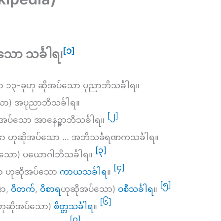
[၁]
်သော သင်္ခါရ၊
၁၃-ခုဟု ဆိုအပ်သော ပုညာဘိသင်္ခါရ။
ော) အပုညာဘိသင်္ခါရ။
[၂]
အပ်သော အာနေဉ္ဇာဘိသင်္ခါရ။
 ဟုဆိုအပ်သော … အဘိသင်္ခရဏကသင်္ခါရ။
[၃]
သော) ပယောဂါဘိသင်္ခါရ။
[၄]
နာ ဟုဆိုအပ်သော
ကာယသင်္ခါရ
။
[၅]
နာ,
ဝိတက်
,
ဝိစာရ
ဟုဆိုအပ်သော)
ဝစီသင်္ခါရ
။
[၆]
ဟုဆိုအပ်သော)
စိတ္တသင်္ခါရ
။
[၇]