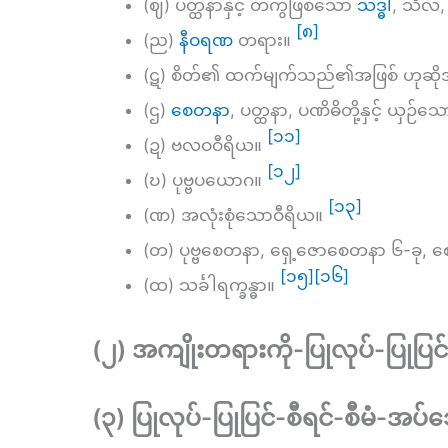
(ဈ) ပတ္ထနာနှင့် တကွဖြစ်သော
သဒ္ဓါ
, သီလ,
[၈]
(ည)
နီဝရဏ
တရား။
(ဋ) စိတ်၏ ထက်မျက်သည်၏အဖြစ် ဟုဆ
(ဌ)
စေတနာ
, ပတ္ထနာ, ပဏိဓိတို့နှင့် ယ
[၁၁]
(ဍ) ဗလဝဝီရိယ။
[၁၂]
(ဎ) ပုဗ္ဗပယောဂ။
[၁၃]
(ဏ) အလုံးစုံသောဝီရိယ။
(တ) ပုဗ္ဗစေတနာ, ရှေ့ဇောစေတနာ ၆-ခု, စ
[၁၅]
[၁၆]
(ထ) သင်္ခါရက္ခန္ဓာ။
(၂) အကျိုးတရားကို-ပြုလုပ်-ပြုပ
(၃) ပြုလုပ်-ပြုပြင်-စီရင်-စီမံ-အပ်