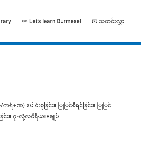
brary
✏️ Let’s learn Burmese!
📧 သတင်းလွှာ
ရ်+ဏ) ပေါင်းစုခြင်း။ ပြုပြင်စီရင်ခြင်း။ ပြုပြင်
င်း။ ၇-လုံ့လဝီရိယ။♦ချုပ်