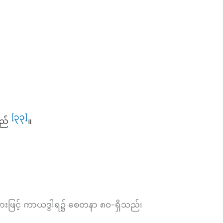
[၃၃]
သည်
။
-အားဖြင့် ကာယဒွါရ၌ စေတနာ ၈၀-ရှိသည်၊