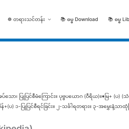
☸️ တရားသင်တန်း
📚 ဓမ္ဓ Download
📚 ဓမ္ဓ Li
်သော၊ ပြုပြင်စီမံကြောင်း။ ပုဗ္ဗပယောဂ (ဝီရိယ)။♦မြ+ (ပ) (သံ√က
ပ) ၁-ပြုပြင်စီရင်ခြင်း။ ၂-သင်္ခါရတရား။ ၃-အမွှေးနံ့သာထုံခြ
ikipedia)