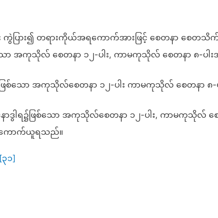
ား ကွဲပြား၍ တရားကိုယ်အရကောက်အားဖြင့် စေတနာ စေတသိက်
ော အကုသိုလ် စေတနာ ၁၂-ပါး, ကာမကုသိုလ် စေတနာ ၈-ပါး
ဒွါရ၌ ဖြစ်သော အကုသိုလ်စေတနာ ၁၂-ပါး ကာမကုသိုလ် စေတနာ
 မနောဒွါရ၌ဖြစ်သော အကုသိုလ်စေတနာ ၁၂-ပါး, ကာမကုသိုလ် စ
ါး ကောက်ယူရသည်။
[၃၁]