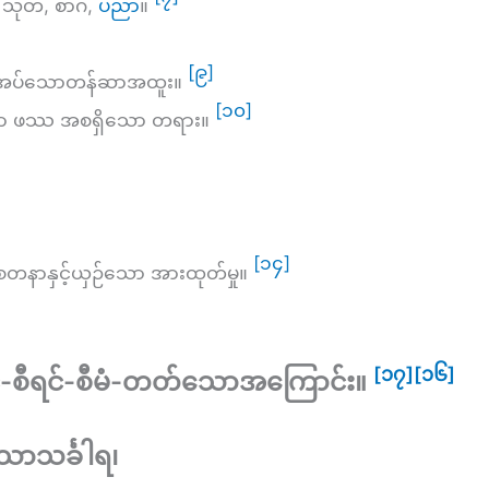
 သုတ, စာဂ,
ပညာ
။
[၉]
ိုအပ်သောတန်ဆာအထူး။
[၁၀]
ှဉ်သော ဖဿ အစရှိသော တရား။
[၁၄]
ေတနာနှင့်ယှဉ်သော အားထုတ်မှု။
[၁၇]
[၁၆]
ြင်-စီရင်-စီမံ-တတ်သောအကြောင်း။
သောသင်္ခါရ၊