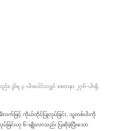
်။ ဒွါရ ၃-ပါးပေါင်းလျှင် စေတနာ ၂၇၆-ပါးရှိ
လက်ဖြင့် ကိုယ်တိုင်ပြုလုပ်ခြင်း, သူတစ်ပါးကို
ုပ်ခြင်းဟု ၆-မျိုးလာသည်၊ ပြဆိုခဲ့ပြီးသော