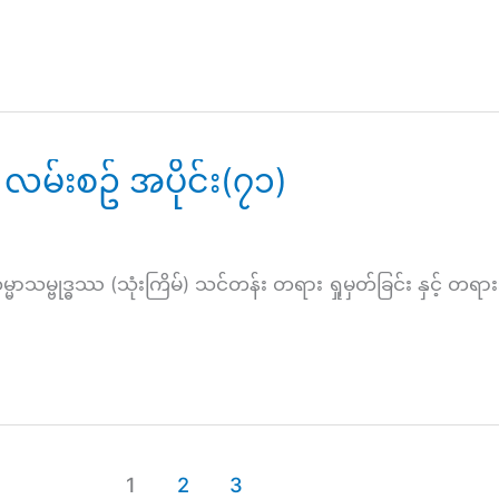
လမ်းစဥ် အပိုင်း(၇၁)
္ဓဿ (သုံးကြိမ်) သင်တန်း တရား ရှုမှတ်ခြင်း နှင့် တရားသ
1
2
3