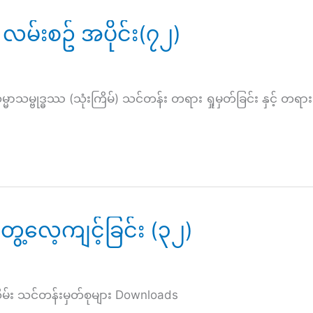
လမ်းစဥ် အပိုင်း(၇၂)
္ဓဿ (သုံးကြိမ်) သင်တန်း တရား ရှုမှတ်ခြင်း နှင့် တရားသ
ေ့လေ့ကျင့်ခြင်း (၃၂)
သိမ်း သင်တန်းမှတ်စုများ Downloads