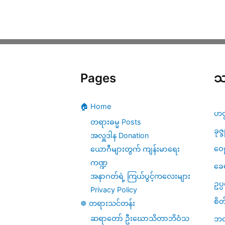
ကမ္မဌာန်း
လမ်း
စဥ်
အပိုင်း(၇၁)
Pages
သ
🏠 Home
ဟတ
တရားဓမ္မ Posts
ခုဇ္
အလှူဒါန Donation
ဝေဠ
ယောဂီများတွက် ကျန်းမာရေး
ကဏ္ဍ
ခေ
အနာဂတ်ရဲ့ ကြယ်ပွင့်ကလေးများ
ဥပ
Privacy Policy
စိတ
☸️ တရားသင်တန်း
ဆရာတော် ဦးဃောသိတာဘိဝံသ
ဘဝ