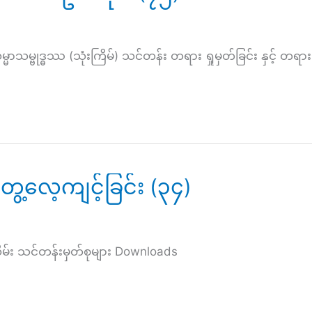
္ဓဿ (သုံးကြိမ်) သင်တန်း တရား ရှုမှတ်ခြင်း နှင့် တရားသ
ေ့လေ့ကျင့်ခြင်း (၃၄)
သိမ်း သင်တန်းမှတ်စုများ Downloads