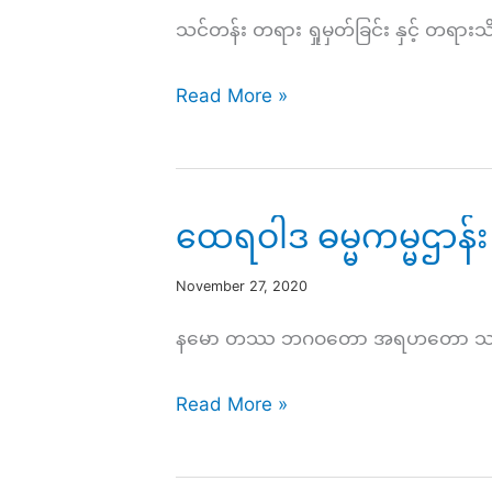
စဥ်
သင်တန်း တရား ရှုမှတ်ခြင်း နှင့် တရား
အပိုင်း(၇၄)
ကမ္မဌာန်း
Read More »
တရား
လက်တွေ့
လေ့
ထေရဝါဒ ဓမ္မကမ္မဌာန်း 
ကျ
င့်
November 27, 2020
ခြင်း
နမော တဿ ဘဂဝတော အရဟတော သမ္မာသမ္ဗုဒ
(၃၃)
ထေ
Read More »
ရ
ဝါဒ