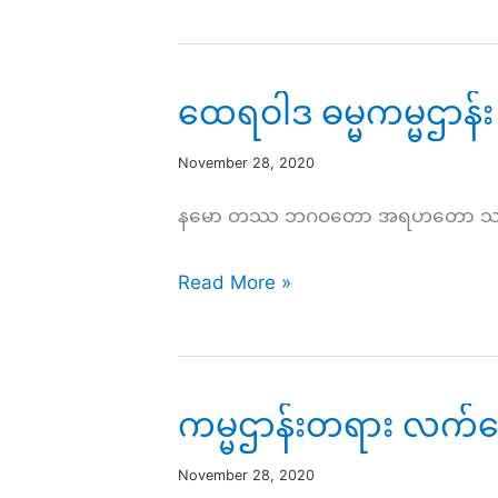
တရား
လက်တွေ့
လေ့
ထေရဝါဒ ဓမ္မကမ္မဌာန်း 
ကျ
င့်
November 28, 2020
ခြင်း
နမော တဿ ဘဂဝတော အရဟတော သမ္မာသမ္ဗုဒ
(၃၄)
ထေ
Read More »
ရ
ဝါဒ
ဓမ္မ
ကမ္မဌာန်းတရား လက်တွ
ကမ္မဌာန်း
လမ်း
November 28, 2020