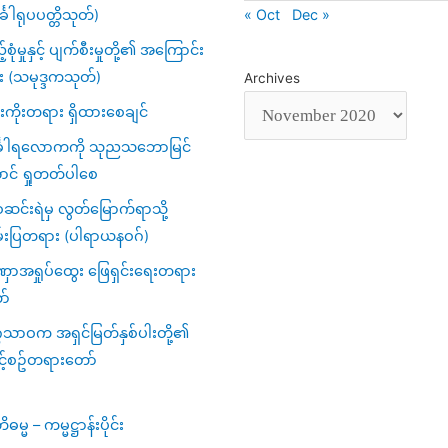
« Oct
Dec »
်္ခါရုပပတ္တိသုတ်)
့်စုံမှုနှင့် ပျက်စီးမှုတို့၏ အကြောင်း
း (သမုဒ္ဒကသုတ်)
Archives
ကိုးတရား ရှိထားစေချင်
်္ခါရလောကကို သုညသဘောမြင်
ာင် ရှုတတ်ပါစေ
င်းရဲမှ လွတ်မြောက်ရာသို့
်းပြတရား (ပါရာယနဝဂ်)
ာအရှုပ်ထွေး ဖြေရှင်းရေးတရား
ာ်
ဂသာဝက အရှင်မြတ်နှစ်ပါးတို့၏
င့်စဥ်တရားတော်
မ္မ – ကမ္မဋ္ဌာန်းပိုင်း