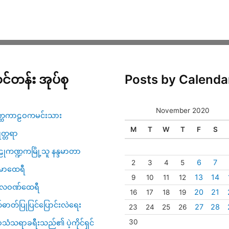
င်တန်း အုပ်စု
Posts by Calenda
November 2020
္ထကာဠဝကမင်းသား
M
T
W
T
F
S
ဇုတ္တရာ
ုကဏ္ဍကမြို့သူ နန္ဒမာတာ
6
7
2
3
4
5
မာထေရီ
13
14
9
10
11
12
္ပလဝဏ်ထေရီ
20
21
16
17
18
19
်ဓာတ်ပြုပြင်ပြောင်းလဲရေး
27
28
23
24
25
26
30
သံသရာခရီးသည်၏ ပဲ့ကိုင်ရှင်