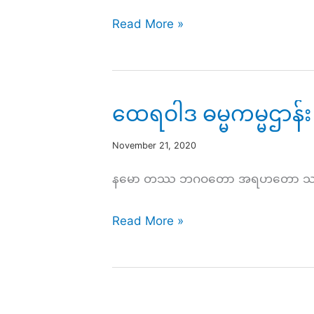
ကမ္မဌာန်း
Read More »
တရား
လက်တွေ့
လေ့
ထေရဝါဒ ဓမ္မကမ္မဌာန်း 
ကျ
င့်
November 21, 2020
ခြင်း
နမော တဿ ဘဂဝတော အရဟတော သမ္မာသမ္ဗုဒ
(၃၂)
ထေ
Read More »
ရ
ဝါဒ
ဓမ္မ