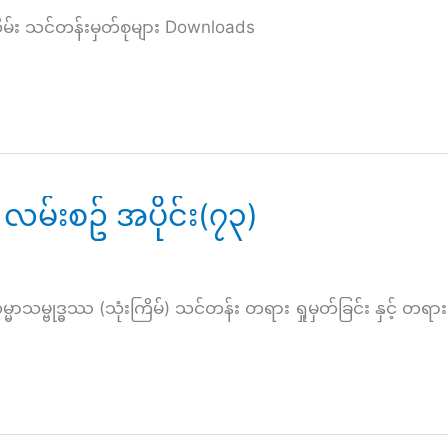
သိမ်း သင်တန်းမှတ်စုများ Downloads
လမ်းစဥ် အပိုင်း(၇၃)
္ဓဿ (သုံးကြိမ်) သင်တန်း တရား ရှုမှတ်ခြင်း နှင့် တရားသ