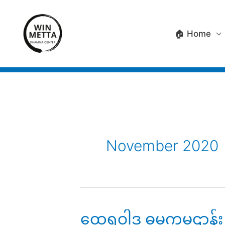
Skip
to
🏠 Home
content
November 2020
ထေရဝါဒ ဓမ္မကမ္မဌာန်း 