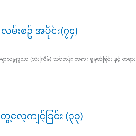
လမ်းစဥ် အပိုင်း(၇၄)
္ဓဿ (သုံးကြိမ်) သင်တန်း တရား ရှုမှတ်ခြင်း နှင့် တရားသ
ေ့လေ့ကျင့်ခြင်း (၃၃)