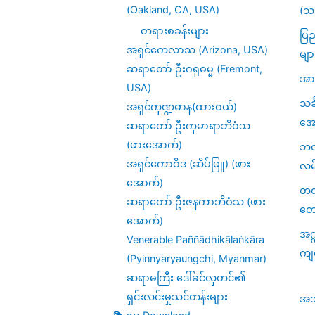
(Oakland, CA, USA)
(သင
တရားစခန်းများ
ပြည
အရှင်ကေလာသ (Arizona, USA)
မျာ
ဆရာတော် ဦးဂရုဓမ္မ (Fremont,
အား
USA)
သင
အရှင်ကုဏ္ဍဓာန(ထားဝယ်)
အေ
ဆရာတော် ဦးကုမာရာဘိဝံသ
(ဖားအောက်)
ဘဝဆ
အရှင်ကောဝိဒ (ဆိပ်ဖြူ) (ဖား
လမ
အောက်)
တဏှ
ဆရာတော် ဦးဇနကာဘိဝံသ (ဖား
တေ
အောက်)
အဂ္
Venerable Paññādhikālaṅkāra
ကျ
(Pyinnyaryaungchi, Myanmar)
ဆရာမကြီး ဒေါ်ခင်လှတင်၏
ရှင်းလင်းမှုသင်တန်းများ
အဘိဓ