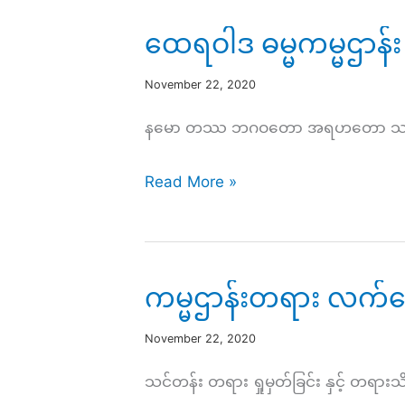
ဓမ္မ
ထေရဝါဒ ဓမ္မကမ္မဌာန်း 
ကမ္မဌာန်း
လမ်း
November 22, 2020
စဥ်
နမော တဿ ဘဂဝတော အရဟတော သမ္မာသမ္ဗုဒ
အပိုင်း(၇၃)
ထေ
Read More »
ရ
ဝါဒ
ဓမ္မ
ကမ္မဌာန်းတရား လက်တွ
ကမ္မဌာန်း
လမ်း
November 22, 2020
စဥ်
သင်တန်း တရား ရှုမှတ်ခြင်း နှင့် တရား
အပိုင်း(၇၂)