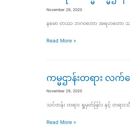
November 29, 2020
နမော တဿ ဘဂဝတော အရဟတော သမ္မာသမ္ဗုဒ
ထေ
Read More »
ရ
ဝါဒ
ဓမ္မ
ကမ္မဌာန်းတရား လက်တွ
ကမ္မဌာန်း
လမ်း
November 29, 2020
စဥ်
သင်တန်း တရား ရှုမှတ်ခြင်း နှင့် တရား
အပိုင်း(၇၅)
ကမ္မဌာန်း
Read More »