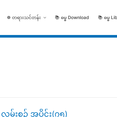
☸️ တရားသင်တန်း
📚 ဓမ္ဓ Download
📚 ဓမ္ဓ Li
လမ်းစဥ် အပိုင်း(၇၅)