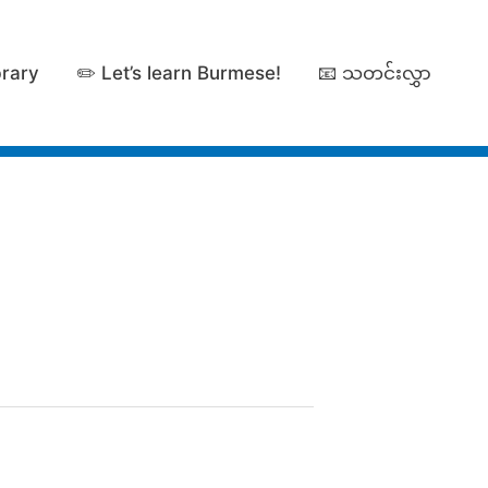
brary
✏️ Let’s learn Burmese!
📧 သတင်းလွှာ