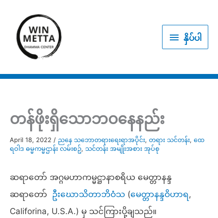
Skip
to
နှိပ်
content
နှိပ်ပါ
ပါ
တန်ဖိုးရှိသောဘဝနေနည်း
April 18, 2022
/
ညနေ သဘောတရားရေးရာအပိုင်း
,
တရား သင်တန်း
,
ထေ
ရဝါဒ ဓမ္မကမ္မဌာန်း လမ်းစဥ်
,
သင်တန်း အမျိုးအစား အုပ်စု
ဆရာတော် အဂ္ဂမဟာကမ္မဋ္ဌာနာစရိယ မေတ္တာနန္ဒ
ဆရာတော်
ဦးဃောသိတာဘိဝံသ
(
မေတ္တာနန္ဒဝိဟာရ
,
Califorina, U.S.A.) မှ သင်ကြားပို့ချသည်။