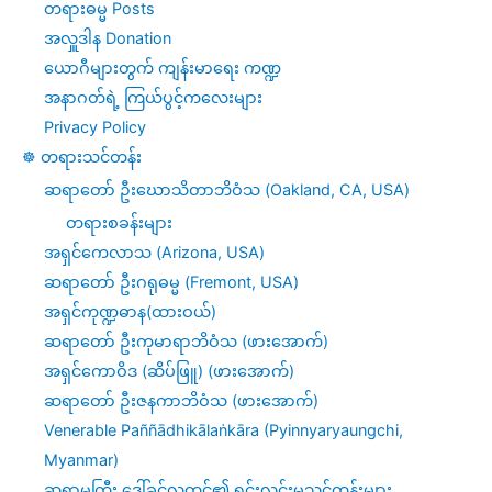
တရားဓမ္မ Posts
အလှူဒါန Donation
ယောဂီများတွက် ကျန်းမာရေး ကဏ္ဍ
အနာဂတ်ရဲ့ ကြယ်ပွင့်ကလေးများ
Privacy Policy
☸️ တရားသင်တန်း
ဆရာတော် ဦးဃောသိတာဘိဝံသ (Oakland, CA, USA)
တရားစခန်းများ
အရှင်ကေလာသ (Arizona, USA)
ဆရာတော် ဦးဂရုဓမ္မ (Fremont, USA)
အရှင်ကုဏ္ဍဓာန(ထားဝယ်)
ဆရာတော် ဦးကုမာရာဘိဝံသ (ဖားအောက်)
အရှင်ကောဝိဒ (ဆိပ်ဖြူ) (ဖားအောက်)
ဆရာတော် ဦးဇနကာဘိဝံသ (ဖားအောက်)
Venerable Paññādhikālaṅkāra (Pyinnyaryaungchi,
Myanmar)
ဆရာမကြီး ဒေါ်ခင်လှတင်၏ ရှင်းလင်းမှုသင်တန်းများ