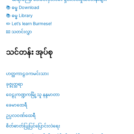
📚 ဓမ္ဓ Download
📚 ဓမ္ဓ Library
✏️ Let’s learn Burmese!
📧 သတင်းလွှာ
သင်တန်း အုပ်စု
ဟတ္ထကာဠဝကမင်းသား
ခုဇ္ဇုတ္တရာ
ဝေဠုကဏ္ဍကမြို့သူ နန္ဒမာတာ
ခေမာထေရီ
ဥပ္ပလဝဏ်ထေရီ
စိတ်ဓာတ်ပြုပြင်ပြောင်းလဲရေး