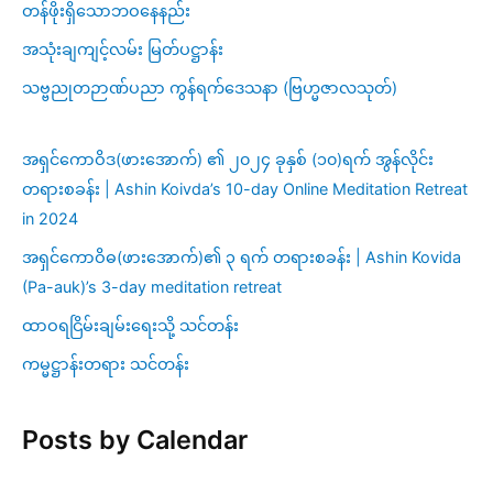
တန်ဖိုးရှိသောဘဝနေနည်း
အသုံးချကျင့်လမ်း မြတ်ပဋ္ဌာန်း
သဗ္ဗညုတဉာဏ်ပညာ ကွန်ရက်ဒေသနာ (ဗြဟ္မဇာလသုတ်)
အရှင်ကောဝိဒ(ဖားအောက်) ၏ ၂၀၂၄ ခုနှစ် (၁၀)ရက် အွန်လိုင်း
တရားစခန်း | Ashin Koivda’s 10-day Online Meditation Retreat
in 2024
အရှင်ကောဝိဓ(ဖားအောက်)၏ ၃ ရက် တရားစခန်း | Ashin Kovida
(Pa-auk)’s 3-day meditation retreat
ထာဝရငြိမ်းချမ်းရေးသို့ သင်တန်း
ကမ္မဋ္ဌာန်းတရား သင်တန်း
Posts by Calendar