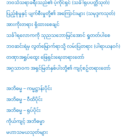
ဘဝသံသရာခရီးသည်၏ ပဲ့ကိုင်ရှင် (သင်္ခါရုပပတ္တိသုတ်)
ပြည့်စုံမှုနှင့် ပျက်စီးမှုတို့၏ အကြောင်းများ (သမုဒ္ဒကသုတ်)
အားကိုးတရား ရှိထားစေချင်
သင်္ခါရလောကကို သုညသဘောမြင်အောင် ရှုတတ်ပါစေ
ဘဝဆင်းရဲမှ လွတ်မြောက်ရာသို့ လမ်းပြတရား (ပါရာယနဝဂ်)
တဏှာအရှုပ်ထွေး ဖြေရှင်းရေးတရားတော်
အဂ္ဂသာဝက အရှင်မြတ်နှစ်ပါးတို့၏ ကျင့်စဥ်တရားတော်
အဘိဓမ္မ – ကမ္မဋ္ဌာန်းပိုင်း
အဘိဓမ္မ – ဝီထိပိုင်း
အဘိဓမ္မ – ရုပ်ပိုင်း
ကိုယ်ကျင့် အဘိဓမ္မာ
မဟာသမယသုတ်များ