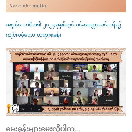
Passcode:
metta
အရှင်ကောဝိဒ၏ ၂၀၂၄ခုနှစ်တွင် ဝင်းမေတ္တာသင်တန်း၌
ကျင်းပခဲ့သော တရားစခန်း
မေးခွန်းများမေးလိုပါက…