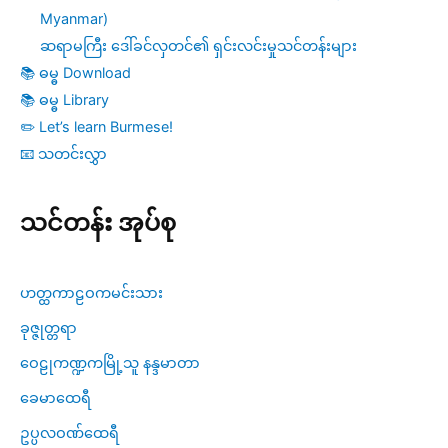
Myanmar)
ဆရာမကြီး ဒေါ်ခင်လှတင်၏ ရှင်းလင်းမှုသင်တန်းများ
📚 ဓမ္ဓ Download
📚 ဓမ္ဓ Library
✏️ Let’s learn Burmese!
📧 သတင်းလွှာ
သင်တန်း အုပ်စု
ဟတ္ထကာဠဝကမင်းသား
ခုဇ္ဇုတ္တရာ
ဝေဠုကဏ္ဍကမြို့သူ နန္ဒမာတာ
ခေမာထေရီ
ဥပ္ပလဝဏ်ထေရီ