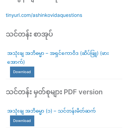
tinyurl.com/ashinkovidaquestions
သင်တန်း စာအုပ်
အသုံးချ အဘိဓမ္မာ – အရှင်ကောဝိဒ (ဆိပ်ဖြူ) (ဖား
အောက်)
Download
သင်တန်း မှတ်စုများ PDF version
အသုံးချ အဘိဓမ္မာ (၁) – သင်တန်းမိတ်ဆက်
Download