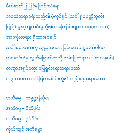
စိတ်ဓာတ်ပြုပြင်ပြောင်းလဲရေး
ဘဝသံသရာခရီးသည်၏ ပဲ့ကိုင်ရှင် (သင်္ခါရုပပတ္တိသုတ်)
ပြည့်စုံမှုနှင့် ပျက်စီးမှုတို့၏ အကြောင်းများ (သမုဒ္ဒကသုတ်)
အားကိုးတရား ရှိထားစေချင်
သင်္ခါရလောကကို သုညသဘောမြင်အောင် ရှုတတ်ပါစေ
ဘဝဆင်းရဲမှ လွတ်မြောက်ရာသို့ လမ်းပြတရား (ပါရာယနဝဂ်)
တဏှာအရှုပ်ထွေး ဖြေရှင်းရေးတရားတော်
အဂ္ဂသာဝက အရှင်မြတ်နှစ်ပါးတို့၏ ကျင့်စဥ်တရားတော်
အဘိဓမ္မ – ကမ္မဋ္ဌာန်းပိုင်း
အဘိဓမ္မ – ဝီထိပိုင်း
အဘိဓမ္မ – ရုပ်ပိုင်း
ကိုယ်ကျင့် အဘိဓမ္မာ