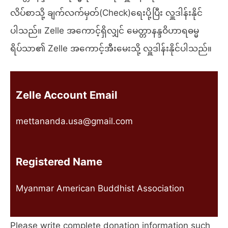
လိပ်စာသို့ ချက်လက်မှတ်(Check)ရေးပို့ပြီး လှူဒါန်းနိုင်
ပါသည်။ Zelle အကောင့်ရှိလျှင် မေတ္တာနန္ဒဝိဟာရဓမ္မ
ရိပ်သာ၏ Zelle အကောင့်အီးမေးသို့ လှူဒါန်းနိုင်ပါသည်။
Zelle Account Email
mettananda.usa@gmail.com
Registered Name
Myanmar American Buddhist Association
Please write complete donation information such