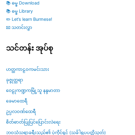
📚 ဓမ္ဓ Download
📚 ဓမ္ဓ Library
✏️ Let’s learn Burmese!
📧 သတင်းလွှာ
သင်တန်း အုပ်စု
ဟတ္ထကာဠဝကမင်းသား
ခုဇ္ဇုတ္တရာ
ဝေဠုကဏ္ဍကမြို့သူ နန္ဒမာတာ
ခေမာထေရီ
ဥပ္ပလဝဏ်ထေရီ
စိတ်ဓာတ်ပြုပြင်ပြောင်းလဲရေး
ဘဝသံသရာခရီးသည်၏ ပဲ့ကိုင်ရှင် (သင်္ခါရုပပတ္တိသုတ်)