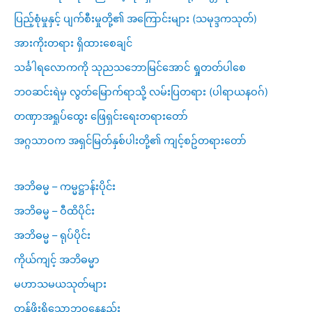
ပြည့်စုံမှုနှင့် ပျက်စီးမှုတို့၏ အကြောင်းများ (သမုဒ္ဒကသုတ်)
အားကိုးတရား ရှိထားစေချင်
သင်္ခါရလောကကို သုညသဘောမြင်အောင် ရှုတတ်ပါစေ
ဘဝဆင်းရဲမှ လွတ်မြောက်ရာသို့ လမ်းပြတရား (ပါရာယနဝဂ်)
တဏှာအရှုပ်ထွေး ဖြေရှင်းရေးတရားတော်
အဂ္ဂသာဝက အရှင်မြတ်နှစ်ပါးတို့၏ ကျင့်စဥ်တရားတော်
အဘိဓမ္မ – ကမ္မဋ္ဌာန်းပိုင်း
အဘိဓမ္မ – ဝီထိပိုင်း
အဘိဓမ္မ – ရုပ်ပိုင်း
ကိုယ်ကျင့် အဘိဓမ္မာ
မဟာသမယသုတ်များ
တန်ဖိုးရှိသောဘဝနေနည်း