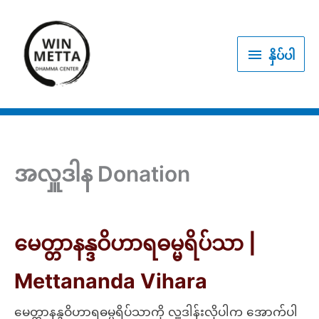
Skip
to
နှိပ်
content
နှိပ်ပါ
ပါ
အလှူဒါန Donation
မေတ္တာနန္ဒဝိဟာရဓမ္မရိပ်သာ |
Mettananda Vihara
မေတ္တာနန္ဒဝိဟာရဓမ္မရိပ်သာကို လှူဒါန်းလိုပါက အောက်ပါ