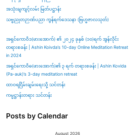
အသုံးချကျင့်လမ်း မြတ်ပဋ္ဌာန်း
သဗ္ဗညုတဉာဏ်ပညာ ကွန်ရက်ဒေသနာ (ဗြဟ္မဇာလသုတ်)
အရှင်ကောဝိဒ(ဖားအောက်) ၏ ၂၀၂၄ ခုနှစ် (၁၀)ရက် အွန်လိုင်း
တရားစခန်း | Ashin Koivda’s 10-day Online Meditation Retreat
in 2024
အရှင်ကောဝိဓ(ဖားအောက်)၏ ၃ ရက် တရားစခန်း | Ashin Kovida
(Pa-auk)’s 3-day meditation retreat
ထာဝရငြိမ်းချမ်းရေးသို့ သင်တန်း
ကမ္မဋ္ဌာန်းတရား သင်တန်း
Posts by Calendar
August 2026