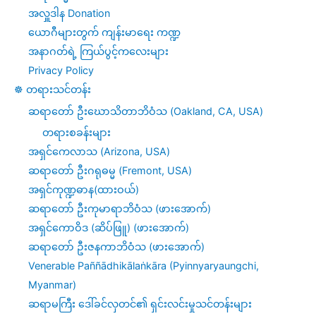
အလှူဒါန Donation
ယောဂီများတွက် ကျန်းမာရေး ကဏ္ဍ
အနာဂတ်ရဲ့ ကြယ်ပွင့်ကလေးများ
Privacy Policy
☸️ တရားသင်တန်း
ဆရာတော် ဦးဃောသိတာဘိဝံသ (Oakland, CA, USA)
တရားစခန်းများ
အရှင်ကေလာသ (Arizona, USA)
ဆရာတော် ဦးဂရုဓမ္မ (Fremont, USA)
အရှင်ကုဏ္ဍဓာန(ထားဝယ်)
ဆရာတော် ဦးကုမာရာဘိဝံသ (ဖားအောက်)
အရှင်ကောဝိဒ (ဆိပ်ဖြူ) (ဖားအောက်)
ဆရာတော် ဦးဇနကာဘိဝံသ (ဖားအောက်)
Venerable Paññādhikālaṅkāra (Pyinnyaryaungchi,
Myanmar)
ဆရာမကြီး ဒေါ်ခင်လှတင်၏ ရှင်းလင်းမှုသင်တန်းများ