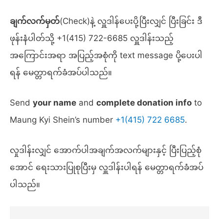
ချက်လက်မှတ်
(Check)နဲ့ လှူဒါန်ပေးပို့ပြီးလျှင် ပြီးခြင်း ဒီ
ဖုန်းနံပါတ်သို့ +1(415) 722-6685 လှူဒါန်းသည့်
အကြောင်းအရာ အပြည့်အစုံကို text message ပို့ပေးပါ
ရန် မေတ္တာရက်ခံအပ်ပါသည်။
Send
your name
and
complete donation info
to
Maung Kyi Shein’s number
+1(415) 722 6685
.
လှုဒါန်းလျှင် အောက်ပါအချက်အလက်များနှင့် ပြီးပြည့်စုံ
အောင် ရေးသားပြုစုပြီးမှ လှူဒါန်းပါရန် မေတ္တာရက်ခံအပ်
ပါသည်။