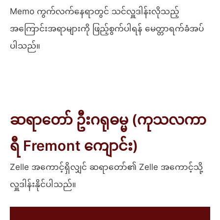
Memo ကွက်လက်နေရာတွင် သင်လှူဒါန်းလိုသည့်
အကြောင်းအရာများကို ဖြည့်စွက်ပါရန် မေတ္တာရက်ခံအပ်
ပါသည်။
ဆရာတော် ဦးဂရုဓမ္မ (ကုသလကာ
ရီ Fremont ကျောင်း)
Zelle အကောင့်ရှိလျှင် ဆရာတော်၏ Zelle အကောင့်သို့
လှူဒါန်းနိုင်ပါသည်။