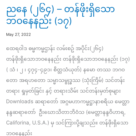
အားကိုး
ညနေ (၂၆၄) – တန်ဖိုးရှိသော
တရား
ဘဝနေနည်း (၁၇)
ရှိ
ထား
May 27, 2022
စေ
ထေရဝါဒ ဓမ္မကမ္မဌာန်း လမ်းစဥ် အပိုင်း(၂၆၄)
ချင်
တန်ဖိုးရှိသောဘဝနေနည်း တန်ဖိုးရှိသောဘဝနေနည်း (၁၇)
(၈)
( သံ ၊ ၂ ၊ ၄၇၄-၄၉၁၊ စိတ္တသံယုတ်) နမော တဿ ဘဂဝ
တော အရဟတော သမ္မာသမ္ဗုဒ္ဓဿ (သုံးကြိမ်) သင်တန်း
တရား ရှုမှတ်ခြင်း နှင့် တရားသိမ်း သင်တန်းမှတ်စုများ
Downloads ဆရာတော် အဂ္ဂမဟာကမ္မဋ္ဌာနာစရိယ မေတ္တာ
နန္ဒဆရာတော် ဦးဃောသိတာဘိဝံသ (မေတ္တာနန္ဒဝိဟာရ,
Califorina, U.S.A.) မှ သင်ကြားပို့ချသည်။ တန်ဖိုးရှိသော
ဘဝနေနည်း