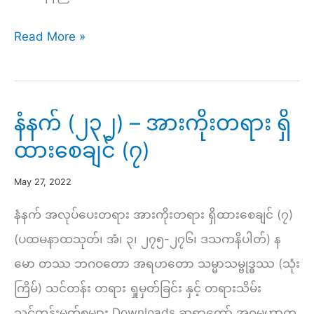
ညနေ
Read More »
(၂၆၄)
–
တန်ဖိုးရှိသော
နံနက် (၂၃၂) – အားကိုးတရား ရှိ
ဘဝ
ထားစေချင် (၇)
နေနည်း
(၁၇)
May 27, 2022
နံနက် အလုပ်ပေးတရား အားကိုးတရား ရှိထားစေချင် (၇)
(ပထမနာထသုတ်၊ အံ၊ ၃၊ ၂၇၅-၂၇၆၊ ဒသကနိပါတ်) န
မော တဿ ဘဂဝတော အရဟတော သမ္မာသမ္ဗုဒ္ဓဿ (သုံး
ကြိမ်) သင်တန်း တရား ရှုမှတ်ခြင်း နှင့် တရားသိမ်း
သင်တန်းမှတ်စုများ Downloads ဆရာတော် အဂ္ဂမဟာက