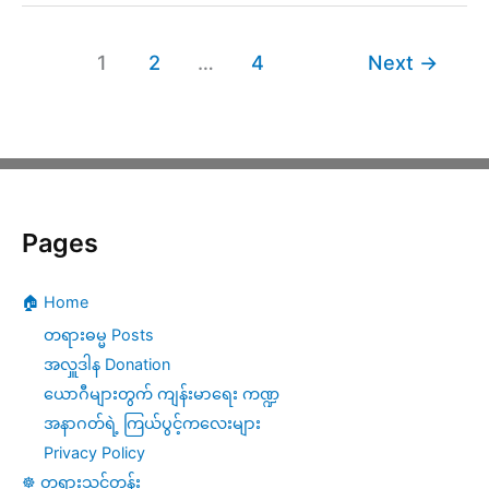
–
အားကိုး
1
2
…
4
Next
→
တရား
ရှိ
ထား
စေ
Pages
ချင်
(၆)
🏠 Home
တရားဓမ္မ Posts
အလှူဒါန Donation
ယောဂီများတွက် ကျန်းမာရေး ကဏ္ဍ
အနာဂတ်ရဲ့ ကြယ်ပွင့်ကလေးများ
Privacy Policy
☸️ တရားသင်တန်း