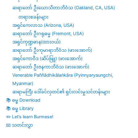
ဆရာတော် ဦးဃောသိတာဘိဝံသ (Oakland, CA, USA)
တရားစခန်းများ
အရှင်ကေလာသ (Arizona, USA)
ဆရာတော် ဦးဂရုဓမ္မ (Fremont, USA)
အရှင်ကုဏ္ဍဓာန(ထားဝယ်)
ဆရာတော် ဦးကုမာရာဘိဝံသ (ဖားအောက်)
အရှင်ကောဝိဒ (ဆိပ်ဖြူ) (ဖားအောက်)
ဆရာတော် ဦးဇနကာဘိဝံသ (ဖားအောက်)
Venerable Paññādhikālaṅkāra (Pyinnyaryaungchi,
Myanmar)
ဆရာမကြီး ဒေါ်ခင်လှတင်၏ ရှင်းလင်းမှုသင်တန်းများ
📚 ဓမ္ဓ Download
📚 ဓမ္ဓ Library
✏️ Let’s learn Burmese!
📧 သတင်းလွှာ