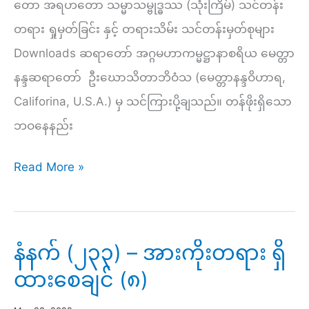
တော အရဟတော သမ္မာသမ္ဗုဒ္ဓဿ (သုံးကြိမ်) သင်တန်း
တရား ရှုမှတ်ခြင်း နှင့် တရားသိမ်း သင်တန်းမှတ်စုများ
Downloads ဆရာတော် အဂ္ဂမဟာကမ္မဋ္ဌာနာစရိယ မေတ္တာ
နန္ဒဆရာတော် ဦးဃောသိတာဘိဝံသ (မေတ္တာနန္ဒဝိဟာရ,
Califorina, U.S.A.) မှ သင်ကြားပို့ချသည်။ တန်ဖိုးရှိသော
ဘဝနေနည်း
ညနေ
Read More »
(၂၆၅)
–
တန်ဖိုးရှိသော
နံနက် (၂၃၃) – အားကိုးတရား ရှိ
ဘဝ
ထားစေချင် (၈)
နေနည်း