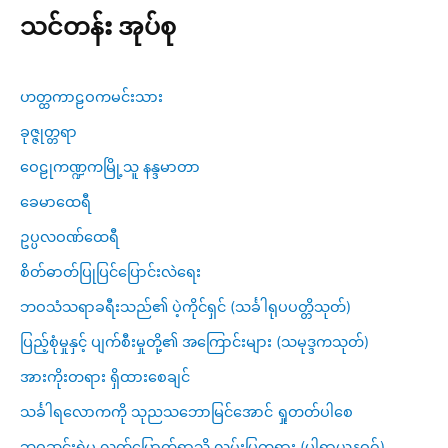
သင်တန်း အုပ်စု
ဟတ္ထကာဠဝကမင်းသား
ခုဇ္ဇုတ္တရာ
ဝေဠုကဏ္ဍကမြို့သူ နန္ဒမာတာ
ခေမာထေရီ
ဥပ္ပလဝဏ်ထေရီ
စိတ်ဓာတ်ပြုပြင်ပြောင်းလဲရေး
ဘဝသံသရာခရီးသည်၏ ပဲ့ကိုင်ရှင် (သင်္ခါရုပပတ္တိသုတ်)
ပြည့်စုံမှုနှင့် ပျက်စီးမှုတို့၏ အကြောင်းများ (သမုဒ္ဒကသုတ်)
အားကိုးတရား ရှိထားစေချင်
သင်္ခါရလောကကို သုညသဘောမြင်အောင် ရှုတတ်ပါစေ
ဘဝဆင်းရဲမှ လွတ်မြောက်ရာသို့ လမ်းပြတရား (ပါရာယနဝဂ်)