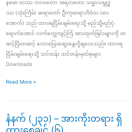
နမော တဿ ဘဂဝတော အရဟတော သမ္မာသမ္ဗုဒ္ဓ
(၇)
ဿ (သုံးကြိမ်) ဆရာတော် ဦးကုမာရာဘိဝံသ (ဖား
အောက်) သည် ထာဝရငြိမ်းချမ်းရေးသို့ မည်သို့မည်ပုံ
ရောက်အောင် လက်တွေ့ကျင့်ကြံ အားထုတ်ခြင်းများကို တ
ဆင့်ပြီးတဆင့် ဟောပြောဆွေးနွေးပို့ချပေးသည်။ ထာဝရ
ငြိမ်းချမ်းရေးသို့ သင်တန်း သင်တန်းမှတ်စုများ
Downloads
ထာဝရ
Read More »
ငြိမ်းချမ်း
ရေး
သို့
နံနက် (၂၃၁) – အားကိုးတရား ရှိ
(၁၅)
ထားစေချင် (၆)