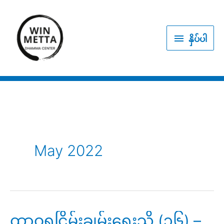
Skip
to
နှိပ်
content
နှိပ်ပါ
ပါ
May 2022
ထာဝရငြိမ်းချမ်းရေးသို့ (၁၆) –