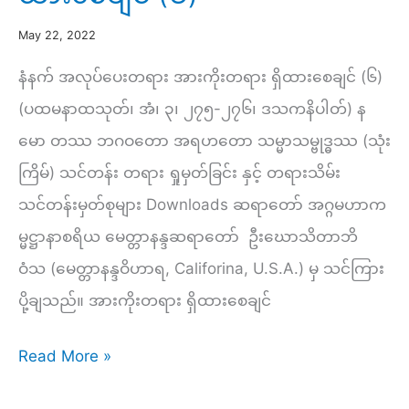
–
အာနာပါန
May 22, 2022
မှ
နံနက် အလုပ်ပေးတရား အားကိုးတရား ရှိထားစေချင် (၆)
ဝိပဿနာ
(ပထမနာထသုတ်၊ အံ၊ ၃၊ ၂၇၅-၂၇၆၊ ဒသကနိပါတ်) န
သို့
မော တဿ ဘဂဝတော အရဟတော သမ္မာသမ္ဗုဒ္ဓဿ (သုံး
(၁၂)
ကြိမ်) သင်တန်း တရား ရှုမှတ်ခြင်း နှင့် တရားသိမ်း
–
သင်တန်းမှတ်စုများ Downloads ဆရာတော် အဂ္ဂမဟာက
နာမ်
မ္မဋ္ဌာနာစရိယ မေတ္တာနန္ဒဆရာတော် ဦးဃောသိတာဘိ
ကမ္မဋ္ဌာန်း
ဝံသ (မေတ္တာနန္ဒဝိဟာရ, Califorina, U.S.A.) မှ သင်ကြား
ပိုင်း
ပို့ချသည်။ အားကိုးတရား ရှိထားစေချင်
(စ)
နံနက်
￼
Read More »
(၂၃၁)