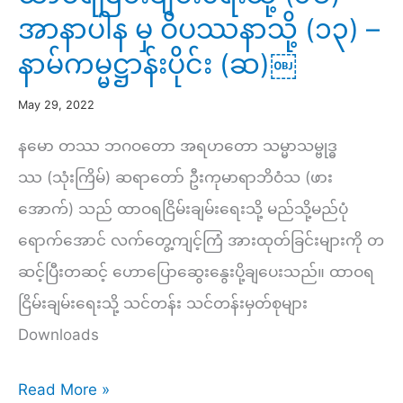
အာနာပါန မှ ဝိပဿနာသို့ (၁၃) –
နာမ်ကမ္မဋ္ဌာန်းပိုင်း (ဆ)￼
May 29, 2022
နမော တဿ ဘဂဝတော အရဟတော သမ္မာသမ္ဗုဒ္ဓ
ဿ (သုံးကြိမ်) ဆရာတော် ဦးကုမာရာဘိဝံသ (ဖား
အောက်) သည် ထာဝရငြိမ်းချမ်းရေးသို့ မည်သို့မည်ပုံ
ရောက်အောင် လက်တွေ့ကျင့်ကြံ အားထုတ်ခြင်းများကို တ
ဆင့်ပြီးတဆင့် ဟောပြောဆွေးနွေးပို့ချပေးသည်။ ထာဝရ
ငြိမ်းချမ်းရေးသို့ သင်တန်း သင်တန်းမှတ်စုများ
Downloads
ထာဝရ
Read More »