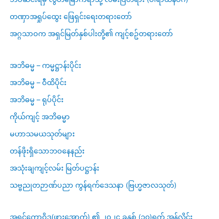
တဏှာအရှုပ်ထွေး ဖြေရှင်းရေးတရားတော်
အဂ္ဂသာဝက အရှင်မြတ်နှစ်ပါးတို့၏ ကျင့်စဥ်တရားတော်
အဘိဓမ္မ – ကမ္မဋ္ဌာန်းပိုင်း
အဘိဓမ္မ – ဝီထိပိုင်း
အဘိဓမ္မ – ရုပ်ပိုင်း
ကိုယ်ကျင့် အဘိဓမ္မာ
မဟာသမယသုတ်များ
တန်ဖိုးရှိသောဘဝနေနည်း
အသုံးချကျင့်လမ်း မြတ်ပဋ္ဌာန်း
သဗ္ဗညုတဉာဏ်ပညာ ကွန်ရက်ဒေသနာ (ဗြဟ္မဇာလသုတ်)
အရှင်ကောဝိဒ(ဖားအောက်) ၏ ၂၀၂၄ ခုနှစ် (၁၀)ရက် အွန်လိုင်း