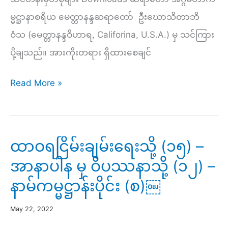
မ္မဋ္ဌာနာစရိယ မေတ္တာနန္ဒဆရာတော် ဦးဃောသိတာဘိ
ဝံသ (မေတ္တာနန္ဒဝိဟာရ, Califorina, U.S.A.) မှ သင်ကြား
ပို့ချသည်။ အားကိုးတရား ရှိထားစေချင်
နံနက်
Read More »
(၂၃၂)
–
အားကိုး
ထာဝရငြိမ်းချမ်းရေးသို့ (၁၅) –
တရား
အာနာပါန မှ ဝိပဿနာသို့ (၁၂) –
ရှိ
နာမ်ကမ္မဋ္ဌာန်းပိုင်း (စ)￼
ထား
စေ
May 22, 2022
ချင်