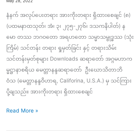
(၁၈)
May 28, 2022
နံနက် အလုပ်ပေးတရား အားကိုးတရား ရှိထားစေချင် (၈)
(ပထမနာထသုတ်၊ အံ၊ ၃၊ ၂၇၅-၂၇၆၊ ဒသကနိပါတ်) န
မော တဿ ဘဂဝတော အရဟတော သမ္မာသမ္ဗုဒ္ဓဿ (သုံး
ကြိမ်) သင်တန်း တရား ရှုမှတ်ခြင်း နှင့် တရားသိမ်း
သင်တန်းမှတ်စုများ Downloads ဆရာတော် အဂ္ဂမဟာက
မ္မဋ္ဌာနာစရိယ မေတ္တာနန္ဒဆရာတော် ဦးဃောသိတာဘိ
ဝံသ (မေတ္တာနန္ဒဝိဟာရ, Califorina, U.S.A.) မှ သင်ကြား
ပို့ချသည်။ အားကိုးတရား ရှိထားစေချင်
နံနက်
Read More »
(၂၃၃)
–