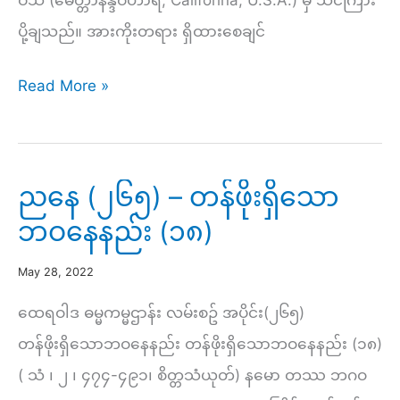
ဝံသ (မေတ္တာနန္ဒဝိဟာရ, Califorina, U.S.A.) မှ သင်ကြား
ပိုင်း
ပို့ချသည်။ အားကိုးတရား ရှိထားစေချင်
(ဆ)
နံနက်
￼
Read More »
(၂၃၄)
–
အားကိုး
ညနေ (၂၆၅) – တန်ဖိုးရှိသော
တရား
ဘဝနေနည်း (၁၈)
ရှိ
ထား
May 28, 2022
စေ
ထေရဝါဒ ဓမ္မကမ္မဌာန်း လမ်းစဥ် အပိုင်း(၂၆၅)
ချင်
တန်ဖိုးရှိသောဘဝနေနည်း တန်ဖိုးရှိသောဘဝနေနည်း (၁၈)
(၉)
( သံ ၊ ၂ ၊ ၄၇၄-၄၉၁၊ စိတ္တသံယုတ်) နမော တဿ ဘဂဝ