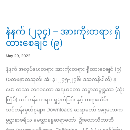
ငြိမ်းချမ်း
ရေး
သို့
နံနက် (၂၃၄) – အားကိုးတရား ရှိ
(၁၆)
ထားစေချင် (၉)
–
အာနာပါန
May 29, 2022
မှ
နံနက် အလုပ်ပေးတရား အားကိုးတရား ရှိထားစေချင် (၉)
ဝိပဿနာ
(ပထမနာထသုတ်၊ အံ၊ ၃၊ ၂၇၅-၂၇၆၊ ဒသကနိပါတ်) န
သို့
မော တဿ ဘဂဝတော အရဟတော သမ္မာသမ္ဗုဒ္ဓဿ (သုံး
(၁၃)
ကြိမ်) သင်တန်း တရား ရှုမှတ်ခြင်း နှင့် တရားသိမ်း
–
သင်တန်းမှတ်စုများ Downloads ဆရာတော် အဂ္ဂမဟာက
နာမ်
မ္မဋ္ဌာနာစရိယ မေတ္တာနန္ဒဆရာတော် ဦးဃောသိတာဘိ
ကမ္မဋ္ဌာန်း