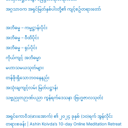
အဂ္ဂသာဝက အရှင်မြတ်နှစ်ပါးတို့၏ ကျင့်စဥ်တရားတော်
အဘိဓမ္မ – ကမ္မဋ္ဌာန်းပိုင်း
အဘိဓမ္မ – ဝီထိပိုင်း
အဘိဓမ္မ – ရုပ်ပိုင်း
ကိုယ်ကျင့် အဘိဓမ္မာ
မဟာသမယသုတ်များ
တန်ဖိုးရှိသောဘဝနေနည်း
အသုံးချကျင့်လမ်း မြတ်ပဋ္ဌာန်း
သဗ္ဗညုတဉာဏ်ပညာ ကွန်ရက်ဒေသနာ (ဗြဟ္မဇာလသုတ်)
အရှင်ကောဝိဒ(ဖားအောက်) ၏ ၂၀၂၄ ခုနှစ် (၁၀)ရက် အွန်လိုင်း
တရားစခန်း | Ashin Koivda’s 10-day Online Meditation Retreat