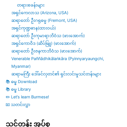
တရားစခန်းများ
အရှင်ကေလာသ (Arizona, USA)
ဆရာတော် ဦးဂရုဓမ္မ (Fremont, USA)
အရှင်ကုဏ္ဍဓာန(ထားဝယ်)
ဆရာတော် ဦးကုမာရာဘိဝံသ (ဖားအောက်)
အရှင်ကောဝိဒ (ဆိပ်ဖြူ) (ဖားအောက်)
ဆရာတော် ဦးဇနကာဘိဝံသ (ဖားအောက်)
Venerable Paññādhikālaṅkāra (Pyinnyaryaungchi,
Myanmar)
ဆရာမကြီး ဒေါ်ခင်လှတင်၏ ရှင်းလင်းမှုသင်တန်းများ
📚 ဓမ္ဓ Download
📚 ဓမ္ဓ Library
✏️ Let’s learn Burmese!
📧 သတင်းလွှာ
သင်တန်း အုပ်စု