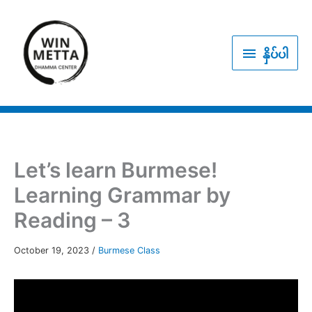
Skip
to
နှိပ်
content
နှိပ်ပါ
ပါ
Let’s learn Burmese!
Learning Grammar by
Reading – 3
October 19, 2023
/
Burmese Class