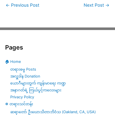
←
Previous Post
Next Post
→
Pages
🏠 Home
တရားဓမ္မ Posts
အလှူဒါန Donation
ယောဂီများတွက် ကျန်းမာရေး ကဏ္ဍ
အနာဂတ်ရဲ့ ကြယ်ပွင့်ကလေးများ
Privacy Policy
☸️ တရားသင်တန်း
ဆရာတော် ဦးဃောသိတာဘိဝံသ (Oakland, CA, USA)