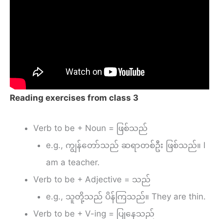
Reading exercises from class 3
Verb to be + Noun = ဖြစ်သည်
e.g., ကျွန်တော်သည် ဆရာတစ်ဦး ဖြစ်သည်။ I
am a teacher.
Verb to be + Adjective = သည်
e.g., သူတို့သည် ပိန်ကြသည်။ They are thin.
Verb to be + V-ing = ပြုနေသည်