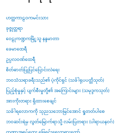
ဟတ္ထကာဠဝကမင်းသား
ခုဇ္ဇုတ္တရာ
ဝေဠုကဏ္ဍကမြို့သူ နန္ဒမာတာ
ခေမာထေရီ
ဥပ္ပလဝဏ်ထေရီ
စိတ်ဓာတ်ပြုပြင်ပြောင်းလဲရေး
ဘဝသံသရာခရီးသည်၏ ပဲ့ကိုင်ရှင် (သင်္ခါရုပပတ္တိသုတ်)
ပြည့်စုံမှုနှင့် ပျက်စီးမှုတို့၏ အကြောင်းများ (သမုဒ္ဒကသုတ်)
အားကိုးတရား ရှိထားစေချင်
သင်္ခါရလောကကို သုညသဘောမြင်အောင် ရှုတတ်ပါစေ
ဘဝဆင်းရဲမှ လွတ်မြောက်ရာသို့ လမ်းပြတရား (ပါရာယနဝဂ်)
တဏှာအရှုပ်ထွေး ဖြေရှင်းရေးတရားတော်