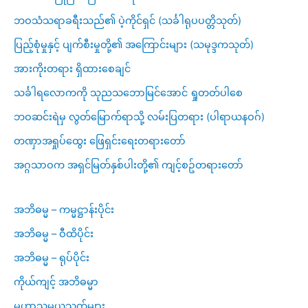
ဘဝသံသရာခရီးသည်၏ ပဲ့ကိုင်ရှင် (သင်္ခါရုပပတ္တိသုတ်)
ပြည့်စုံမှုနှင့် ပျက်စီးမှုတို့၏ အကြောင်းများ (သမုဒ္ဒကသုတ်)
အားကိုးတရား ရှိထားစေချင်
သင်္ခါရလောကကို သုညသဘောမြင်အောင် ရှုတတ်ပါစေ
ဘဝဆင်းရဲမှ လွတ်မြောက်ရာသို့ လမ်းပြတရား (ပါရာယနဝဂ်)
တဏှာအရှုပ်ထွေး ဖြေရှင်းရေးတရားတော်
အဂ္ဂသာဝက အရှင်မြတ်နှစ်ပါးတို့၏ ကျင့်စဥ်တရားတော်
အဘိဓမ္မ – ကမ္မဋ္ဌာန်းပိုင်း
အဘိဓမ္မ – ဝီထိပိုင်း
အဘိဓမ္မ – ရုပ်ပိုင်း
ကိုယ်ကျင့် အဘိဓမ္မာ
မဟာသမယသုတ်များ