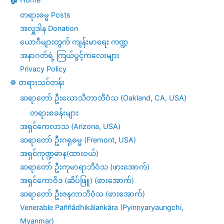
တရားဓမ္မ Posts
အလှူဒါန Donation
ယောဂီများတွက် ကျန်းမာရေး ကဏ္ဍ
အနာဂတ်ရဲ့ ကြယ်ပွင့်ကလေးများ
Privacy Policy
☸️ တရားသင်တန်း
ဆရာတော် ဦးဃောသိတာဘိဝံသ (Oakland, CA, USA)
တရားစခန်းများ
အရှင်ကေလာသ (Arizona, USA)
ဆရာတော် ဦးဂရုဓမ္မ (Fremont, USA)
အရှင်ကုဏ္ဍဓာန(ထားဝယ်)
ဆရာတော် ဦးကုမာရာဘိဝံသ (ဖားအောက်)
အရှင်ကောဝိဒ (ဆိပ်ဖြူ) (ဖားအောက်)
ဆရာတော် ဦးဇနကာဘိဝံသ (ဖားအောက်)
Venerable Paññādhikālaṅkāra (Pyinnyaryaungchi,
Myanmar)