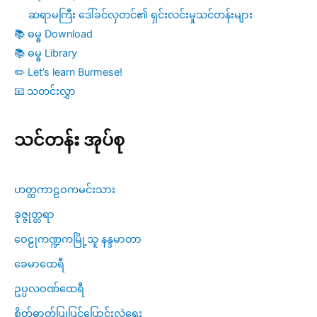
ဆရာမကြီး ဒေါ်ခင်လှတင်၏ ရှင်းလင်းမှုသင်တန်းများ
📚 ဓမ္ဓ Download
📚 ဓမ္ဓ Library
✏️ Let’s learn Burmese!
📧 သတင်းလွှာ
သင်တန်း အုပ်စု
ဟတ္ထကာဠဝကမင်းသား
ခုဇ္ဇုတ္တရာ
ဝေဠုကဏ္ဍကမြို့သူ နန္ဒမာတာ
ခေမာထေရီ
ဥပ္ပလဝဏ်ထေရီ
စိတ်ဓာတ်ပြုပြင်ပြောင်းလဲရေး