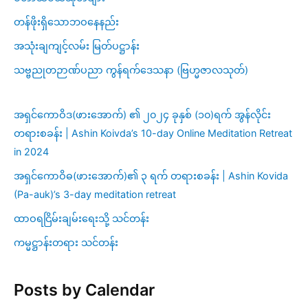
တန်ဖိုးရှိသောဘဝနေနည်း
အသုံးချကျင့်လမ်း မြတ်ပဋ္ဌာန်း
သဗ္ဗညုတဉာဏ်ပညာ ကွန်ရက်ဒေသနာ (ဗြဟ္မဇာလသုတ်)
အရှင်ကောဝိဒ(ဖားအောက်) ၏ ၂၀၂၄ ခုနှစ် (၁၀)ရက် အွန်လိုင်း
တရားစခန်း | Ashin Koivda’s 10-day Online Meditation Retreat
in 2024
အရှင်ကောဝိဓ(ဖားအောက်)၏ ၃ ရက် တရားစခန်း | Ashin Kovida
(Pa-auk)’s 3-day meditation retreat
ထာဝရငြိမ်းချမ်းရေးသို့ သင်တန်း
ကမ္မဋ္ဌာန်းတရား သင်တန်း
Posts by Calendar