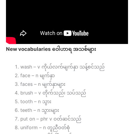
New vocabularies ဝေါဟာရ အသစ်များ
wash – v ကိုယ်လက်မျက်နှာ သန့်စင်သည်
face – n မျက်နှာ
faces – n မျက်နှာများ
brush – v တိုက်သည်၊ သပ်သည်
tooth – n သွား
teeth – n သွားများ
put on – phr v ဝတ်ဆင်သည်
uniform – n တူညီဝတ်စုံ