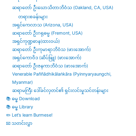
ဆရာတော် ဦးဃောသိတာဘိဝံသ (Oakland, CA, USA)
တရားစခန်းများ
အရှင်ကေလာသ (Arizona, USA)
ဆရာတော် ဦးဂရုဓမ္မ (Fremont, USA)
အရှင်ကုဏ္ဍဓာန(ထားဝယ်)
ဆရာတော် ဦးကုမာရာဘိဝံသ (ဖားအောက်)
အရှင်ကောဝိဒ (ဆိပ်ဖြူ) (ဖားအောက်)
ဆရာတော် ဦးဇနကာဘိဝံသ (ဖားအောက်)
Venerable Paññādhikālaṅkāra (Pyinnyaryaungchi,
Myanmar)
ဆရာမကြီး ဒေါ်ခင်လှတင်၏ ရှင်းလင်းမှုသင်တန်းများ
📚 ဓမ္ဓ Download
📚 ဓမ္ဓ Library
✏️ Let’s learn Burmese!
📧 သတင်းလွှာ