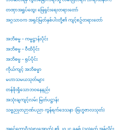
တဏှာအရှုပ်ထွေး ဖြေရှင်းရေးတရားတော်
အဂ္ဂသာဝက အရှင်မြတ်နှစ်ပါးတို့၏ ကျင့်စဥ်တရားတော်
အဘိဓမ္မ – ကမ္မဋ္ဌာန်းပိုင်း
အဘိဓမ္မ – ဝီထိပိုင်း
အဘိဓမ္မ – ရုပ်ပိုင်း
ကိုယ်ကျင့် အဘိဓမ္မာ
မဟာသမယသုတ်များ
တန်ဖိုးရှိသောဘဝနေနည်း
အသုံးချကျင့်လမ်း မြတ်ပဋ္ဌာန်း
သဗ္ဗညုတဉာဏ်ပညာ ကွန်ရက်ဒေသနာ (ဗြဟ္မဇာလသုတ်)
အရှင်ကောဝိဒ(ဖားအောက်) ၏ ၂၀၂၄ ခုနှစ် (၁၀)ရက် အွန်လိုင်း