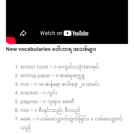
New vocabularies ဝေါဟာရ အသစ်များ
school book – n ကျောင်း(သုံး)စာအုပ်
writing paper – n စာရေးစက္ကူ
rice – n ၁။ ဆန်စေ့၊ စပါးစေ့ ၂။ ထမင်း
bracket – n ကွင်း
pagoda – n ဘုရား၊ စေတီ
ride – v စီးနင်းသည်၊ စီးသည်
walk – n လမ်းလျှောက်ထွက်ခြင်း၊ v လမ်းလျှောက်
သည်