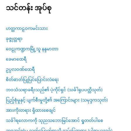
သင်တန်း အုပ်စု
ဟတ္ထကာဠဝကမင်းသား
ခုဇ္ဇုတ္တရာ
ဝေဠုကဏ္ဍကမြို့သူ နန္ဒမာတာ
ခေမာထေရီ
ဥပ္ပလဝဏ်ထေရီ
စိတ်ဓာတ်ပြုပြင်ပြောင်းလဲရေး
ဘဝသံသရာခရီးသည်၏ ပဲ့ကိုင်ရှင် (သင်္ခါရုပပတ္တိသုတ်)
ပြည့်စုံမှုနှင့် ပျက်စီးမှုတို့၏ အကြောင်းများ (သမုဒ္ဒကသုတ်)
အားကိုးတရား ရှိထားစေချင်
သင်္ခါရလောကကို သုညသဘောမြင်အောင် ရှုတတ်ပါစေ
ဘဝဆင်းရဲမှ လွတ်မြောက်ရာသို့ လမ်းပြတရား (ပါရာယနဝဂ်)