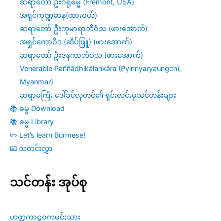
ဆရာတော် ဦးဂရုဓမ္မ (Fremont, USA)
အရှင်ကုဏ္ဍဓာန(ထားဝယ်)
ဆရာတော် ဦးကုမာရာဘိဝံသ (ဖားအောက်)
အရှင်ကောဝိဒ (ဆိပ်ဖြူ) (ဖားအောက်)
ဆရာတော် ဦးဇနကာဘိဝံသ (ဖားအောက်)
Venerable Paññādhikālaṅkāra (Pyinnyaryaungchi,
Myanmar)
ဆရာမကြီး ဒေါ်ခင်လှတင်၏ ရှင်းလင်းမှုသင်တန်းများ
📚 ဓမ္ဓ Download
📚 ဓမ္ဓ Library
✏️ Let’s learn Burmese!
📧 သတင်းလွှာ
သင်တန်း အုပ်စု
ဟတ္ထကာဠဝကမင်းသား