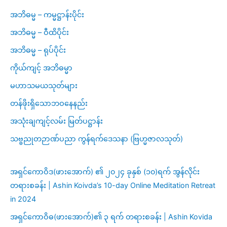
အဘိဓမ္မ – ကမ္မဋ္ဌာန်းပိုင်း
အဘိဓမ္မ – ဝီထိပိုင်း
အဘိဓမ္မ – ရုပ်ပိုင်း
ကိုယ်ကျင့် အဘိဓမ္မာ
မဟာသမယသုတ်များ
တန်ဖိုးရှိသောဘဝနေနည်း
အသုံးချကျင့်လမ်း မြတ်ပဋ္ဌာန်း
သဗ္ဗညုတဉာဏ်ပညာ ကွန်ရက်ဒေသနာ (ဗြဟ္မဇာလသုတ်)
အရှင်ကောဝိဒ(ဖားအောက်) ၏ ၂၀၂၄ ခုနှစ် (၁၀)ရက် အွန်လိုင်း
တရားစခန်း | Ashin Koivda’s 10-day Online Meditation Retreat
in 2024
အရှင်ကောဝိဓ(ဖားအောက်)၏ ၃ ရက် တရားစခန်း | Ashin Kovida