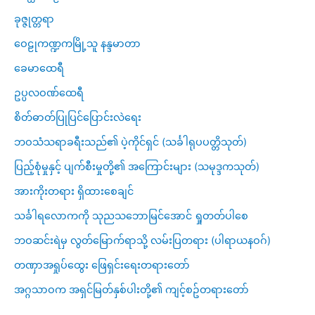
ခုဇ္ဇုတ္တရာ
ဝေဠုကဏ္ဍကမြို့သူ နန္ဒမာတာ
ခေမာထေရီ
ဥပ္ပလဝဏ်ထေရီ
စိတ်ဓာတ်ပြုပြင်ပြောင်းလဲရေး
ဘဝသံသရာခရီးသည်၏ ပဲ့ကိုင်ရှင် (သင်္ခါရုပပတ္တိသုတ်)
ပြည့်စုံမှုနှင့် ပျက်စီးမှုတို့၏ အကြောင်းများ (သမုဒ္ဒကသုတ်)
အားကိုးတရား ရှိထားစေချင်
သင်္ခါရလောကကို သုညသဘောမြင်အောင် ရှုတတ်ပါစေ
ဘဝဆင်းရဲမှ လွတ်မြောက်ရာသို့ လမ်းပြတရား (ပါရာယနဝဂ်)
တဏှာအရှုပ်ထွေး ဖြေရှင်းရေးတရားတော်
အဂ္ဂသာဝက အရှင်မြတ်နှစ်ပါးတို့၏ ကျင့်စဥ်တရားတော်