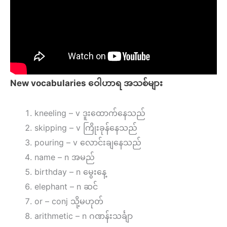
New vocabularies ဝေါဟာရ အသစ်များ
kneeling – v ဒူးထောက်နေသည်
skipping – v ကြိုးခုန်နေသည်
pouring – v လောင်းချနေသည်
name – n အမည်
birthday – n မွေးနေ့
elephant – n ဆင်
or – conj သို့မဟုတ်
arithmetic – n ဂဏန်းသင်္ချာ