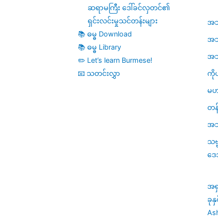
ဆရာမကြီး ဒေါ်ခင်လှတင်၏
ရှင်းလင်းမှုသင်တန်းများ
အဘိဓ
📚 ဓမ္ဓ Download
အဘိ
📚 ဓမ္ဓ Library
အဘိဓ
✏️ Let’s learn Burmese!
ကို
📧 သတင်းလွှာ
မဟ
တန်
အသု
သဗ
ဒေ
အရ
ခုန
Ash