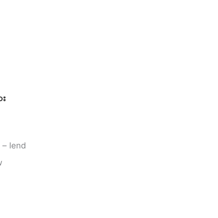
ား
 – lend
w