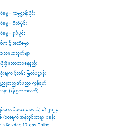
မ္မ – ကမ္မဋ္ဌာန်းပိုင်း
ဓမ္မ – ဝီထိပိုင်း
မ္မ – ရုပ်ပိုင်း
ယ်ကျင့် အဘိဓမ္မာ
ာသမယသုတ်များ
ဖိုးရှိသောဘဝနေနည်း
ံးချကျင့်လမ်း မြတ်ပဋ္ဌာန်း
္ဗညုတဉာဏ်ပညာ ကွန်ရက်
သနာ (ဗြဟ္မဇာလသုတ်)
ှင်ကောဝိဒ(ဖားအောက်) ၏ ၂၀၂၄
ှစ် (၁၀)ရက် အွန်လိုင်းတရားစခန်း |
in Koivda’s 10-day Online