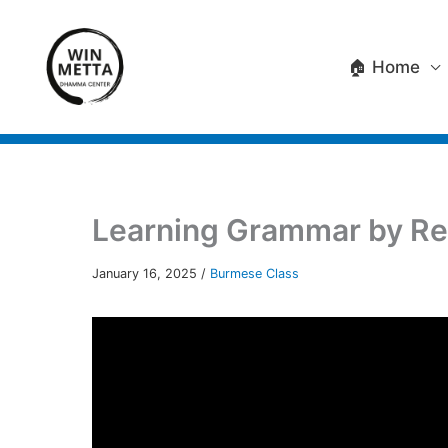
Skip
to
🏠 Home
content
Learning Grammar by Re
January 16, 2025
/
Burmese Class