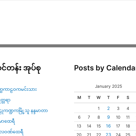
င်တန်း အုပ်စု
Posts by Calenda
January 2025
္ထကာဠဝကမင်းသား
M
T
W
T
F
S
ဇုတ္တရာ
2
1
3
4
ုကဏ္ဍကမြို့သူ နန္ဒမာတာ
9
6
7
8
10
11
မာထေရီ
16
13
14
15
17
18
္ပလဝဏ်ထေရီ
23
20
21
22
24
25