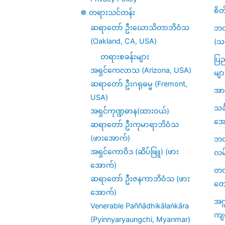
စိတ
☸️ တရားသင်တန်း
ဆရာတော် ဦးဃောသိတာဘိဝံသ
ဘဝ
(Oakland, CA, USA)
(သင
တရားစခန်းများ
ပြည
အရှင်ကေလာသ (Arizona, USA)
မျာ
ဆရာတော် ဦးဂရုဓမ္မ (Fremont,
အား
USA)
သင
အရှင်ကုဏ္ဍဓာန(ထားဝယ်)
အေ
ဆရာတော် ဦးကုမာရာဘိဝံသ
(ဖားအောက်)
ဘဝဆ
အရှင်ကောဝိဒ (ဆိပ်ဖြူ) (ဖား
လမ
အောက်)
တဏှ
ဆရာတော် ဦးဇနကာဘိဝံသ (ဖား
တေ
အောက်)
အဂ္
Venerable Paññādhikālaṅkāra
ကျ
(Pyinnyaryaungchi, Myanmar)