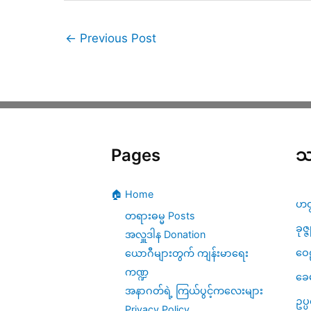
←
Previous Post
Pages
သ
🏠 Home
ဟတ
တရားဓမ္မ Posts
ခုဇ္
အလှူဒါန Donation
ဝေဠ
ယောဂီများတွက် ကျန်းမာရေး
ကဏ္ဍ
ခေ
အနာဂတ်ရဲ့ ကြယ်ပွင့်ကလေးများ
ဥပ
Privacy Policy