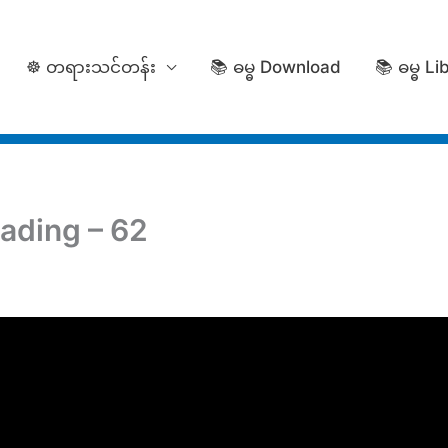
☸️ တရားသင်တန်း
📚 ဓမ္ဓ Download
📚 ဓမ္ဓ Li
ading – 62