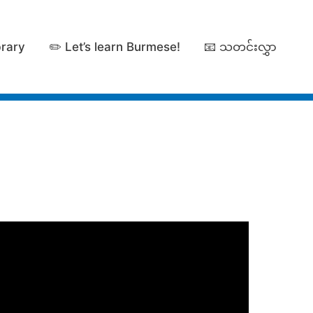
brary
✏️ Let’s learn Burmese!
📧 သတင်းလွှာ