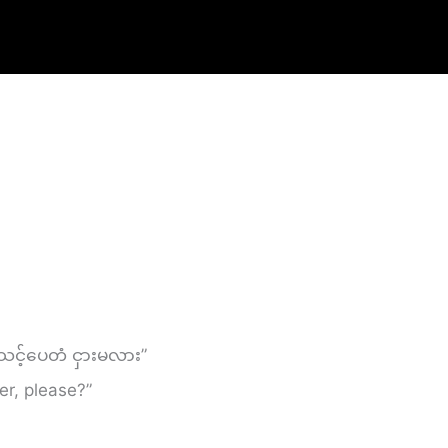
ု သင့်ပေတံ ငှားမလား”
er, please?”