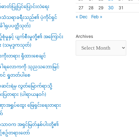
်ဓာတ်ပြုပြင်ပြောင်းလဲရေး
30
27
28
29
31
« Dec
Feb »
သံသရာခရီးသည်၏ ပဲ့ကိုင်ရှင်
်္ခါရုပပတ္တိသုတ်)
့်စုံမှုနှင့် ပျက်စီးမှုတို့၏ အကြောင်း
Archives
း (သမုဒ္ဒကသုတ်)
ကိုးတရား ရှိထားစေချင်
်္ခါရလောကကို သုညသဘောမြင်
ာင် ရှုတတ်ပါစေ
င်းရဲမှ လွတ်မြောက်ရာသို့
်းပြတရား (ပါရာယနဝဂ်)
ာအရှုပ်ထွေး ဖြေရှင်းရေးတရား
ာ်
ဂသာဝက အရှင်မြတ်နှစ်ပါးတို့၏
င့်စဥ်တရားတော်