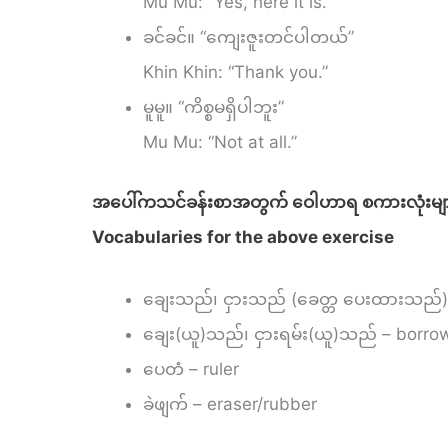
Mu Mu: “Yes, here it is.”
ခင်ခင်။ “ကျေးဇူးတင်ပါတယ်”
Khin Khin: “Thank you.”
မူမူ။ “ကိစ္စမရှိပါဘူး”
Mu Mu: “Not at all.”
အပေါ်ကသင်ခန်းစာအတွက် ဝေါဟာရ စကားလုံးမျ
Vocabularies for the above exercise
ချေးသည်၊ ငှားသည် (ခေတ္တ ပေးထားသည်)
ချေး(ယူ)သည်၊ ငှားရမ်း(ယူ)သည် – borro
ပေတံ – ruler
ခဲဖျက် – eraser/rubber