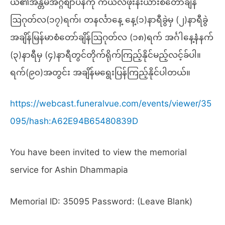
ယ၏အန္တိမအဂ္ဂိစျာပနကို ကယ်လီဖိုးနီးယားစံတော်ချိန်
ဩဂုတ်လ(၁၇)ရက်၊ တနင်္လာနေ့ နေ့(၁)နာရီခွဲမှ (၂)နာရီခွဲ
အချိန်မြန်မာစံတော်ချိန်ဩဂုတ်လ (၁၈)ရက် အင်္ဂါနေ့နံနက်
(၃)နာရီမှ (၄)နာရီတွင်တိုက်ရိုက်ကြည့်နိုင်မည့်လင့်ခ်ပါ။
ရက်(၉၀)အတွင်း အချိန်မရွေးပြန်ကြည့်နိုင်ပါတယ်။
https://webcast.funeralvue.com/events/viewer/35
095/hash:A62E94B65480839D
You have been invited to view the memorial
service for Ashin Dhammapia
Memorial ID: 35095 Password: (Leave Blank)