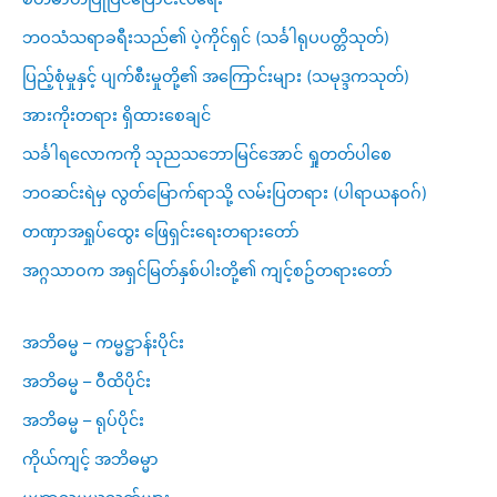
ဘဝသံသရာခရီးသည်၏ ပဲ့ကိုင်ရှင် (သင်္ခါရုပပတ္တိသုတ်)
ပြည့်စုံမှုနှင့် ပျက်စီးမှုတို့၏ အကြောင်းများ (သမုဒ္ဒကသုတ်)
အားကိုးတရား ရှိထားစေချင်
သင်္ခါရလောကကို သုညသဘောမြင်အောင် ရှုတတ်ပါစေ
ဘဝဆင်းရဲမှ လွတ်မြောက်ရာသို့ လမ်းပြတရား (ပါရာယနဝဂ်)
တဏှာအရှုပ်ထွေး ဖြေရှင်းရေးတရားတော်
အဂ္ဂသာဝက အရှင်မြတ်နှစ်ပါးတို့၏ ကျင့်စဥ်တရားတော်
အဘိဓမ္မ – ကမ္မဋ္ဌာန်းပိုင်း
အဘိဓမ္မ – ဝီထိပိုင်း
အဘိဓမ္မ – ရုပ်ပိုင်း
ကိုယ်ကျင့် အဘိဓမ္မာ