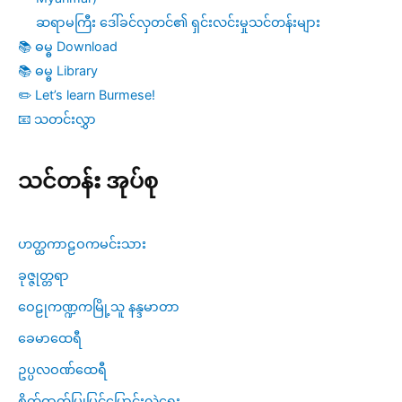
ဆရာမကြီး ဒေါ်ခင်လှတင်၏ ရှင်းလင်းမှုသင်တန်းများ
📚 ဓမ္ဓ Download
📚 ဓမ္ဓ Library
✏️ Let’s learn Burmese!
📧 သတင်းလွှာ
သင်တန်း အုပ်စု
ဟတ္ထကာဠဝကမင်းသား
ခုဇ္ဇုတ္တရာ
ဝေဠုကဏ္ဍကမြို့သူ နန္ဒမာတာ
ခေမာထေရီ
ဥပ္ပလဝဏ်ထေရီ
စိတ်ဓာတ်ပြုပြင်ပြောင်းလဲရေး