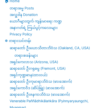
🏠 Home
တရားဓမ္မ Posts
အလှူဒါန Donation
ယောဂီများတွက် ကျန်းမာရေး ကဏ္ဍ
အနာဂတ်ရဲ့ ကြယ်ပွင့်ကလေးများ
Privacy Policy
☸️ တရားသင်တန်း
ဆရာတော် ဦးဃောသိတာဘိဝံသ (Oakland, CA, USA)
တရားစခန်းများ
အရှင်ကေလာသ (Arizona, USA)
ဆရာတော် ဦးဂရုဓမ္မ (Fremont, USA)
အရှင်ကုဏ္ဍဓာန(ထားဝယ်)
ဆရာတော် ဦးကုမာရာဘိဝံသ (ဖားအောက်)
အရှင်ကောဝိဒ (ဆိပ်ဖြူ) (ဖားအောက်)
ဆရာတော် ဦးဇနကာဘိဝံသ (ဖားအောက်)
Venerable Paññādhikālaṅkāra (Pyinnyaryaungchi,
Myanmar)