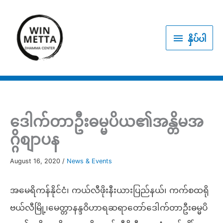
Skip
to
နှိပ်
content
နှိပ်ပါ
ပါ
ဒေါက်တာဦးဓမ္မပိယ၏အန္တိမအ
ဂ္ဂိစျာပန
August 16, 2020
/
News & Events
အမေရိကန်နိုင်ငံ၊ ကယ်လီဖိုးနီးယားပြည်နယ်၊ ကက်စထရို
ဗယ်လီမြို့၊မေတ္တာနန္ဒဝိဟာရဆရာတော်ဒေါက်တာဦးဓမ္မပိ