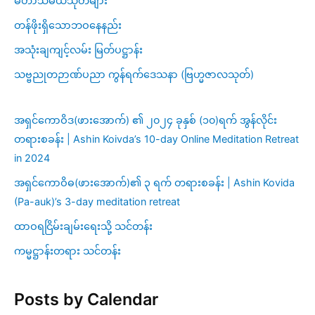
မဟာသမယသုတ်များ
တန်ဖိုးရှိသောဘဝနေနည်း
အသုံးချကျင့်လမ်း မြတ်ပဋ္ဌာန်း
သဗ္ဗညုတဉာဏ်ပညာ ကွန်ရက်ဒေသနာ (ဗြဟ္မဇာလသုတ်)
အရှင်ကောဝိဒ(ဖားအောက်) ၏ ၂၀၂၄ ခုနှစ် (၁၀)ရက် အွန်လိုင်း
တရားစခန်း | Ashin Koivda’s 10-day Online Meditation Retreat
in 2024
အရှင်ကောဝိဓ(ဖားအောက်)၏ ၃ ရက် တရားစခန်း | Ashin Kovida
(Pa-auk)’s 3-day meditation retreat
ထာဝရငြိမ်းချမ်းရေးသို့ သင်တန်း
ကမ္မဋ္ဌာန်းတရား သင်တန်း
Posts by Calendar