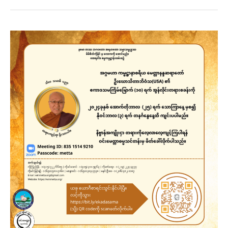
ဏ္
ဍ
ဓာန
(ထားဝယ်)၏
၃
ရက်
တရား
စခန်း
ဖိတ်ကြား