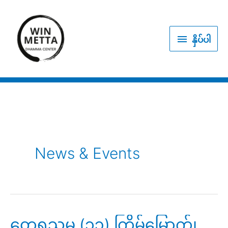
Skip
to
နှိပ်
content
နှိပ်ပါ
ပါ
News & Events
တေရသမ (၁၃) ကြိမ်မြောက်၊