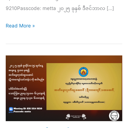
9210Passcode: metta ၂၀၂၅ ခုနှစ် ဒီဇင်ဘာလ […]
တေရသမ
Read More »
(၁၃)
ကြိမ်
မြောက်၊
(၁၀)
ရက်
တရား
စခန်း
ဖိတ်ကြား
လွှာ