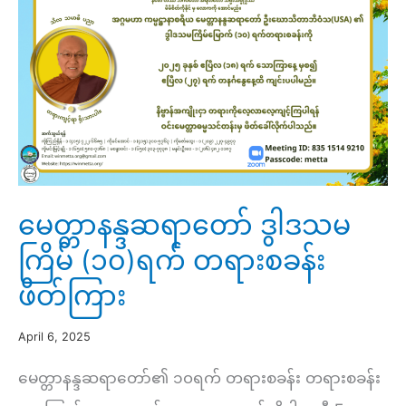
အဘိ
ဓ
မ္
မာ
ဂုဏ်ထူးဆောင်
(ဋီကာ
ကျော်
မေတ္တာနန္ဒဆရာတော် ဒွါဒသမ
သင်တန်း)
ကြိမ် (၁၀)ရက် တရားစခန်း
ဖိတ်ကြား
April 6, 2025
မေတ္တာနန္ဒဆရာတော်၏ ၁၀ရက် တရားစခန်း တရားစခန်း