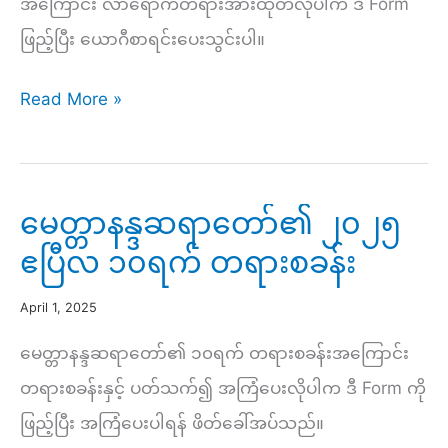
အကြောင်း လာရောက်တရားအားထုတ်လိုပါက ဒီ Form
ဖြည့်ပြီး ယောဂီစာရင်းပေးသွင်းပါ။
မေတ္တာ
Read More »
န
န္
ဒ
မေတ္တာနန္ဒဆရာတော်၏ ၂၀၂၅
ဆရာတော် ဒွါဒသမ
ဧပြီလ ၁၀ရက် တရားစခန်း
ကြိမ်
(၁၀)ရက်
April 1, 2025
တရား
မေတ္တာနန္ဒဆရာတော်၏ ၁၀ရက် တရားစခန်းအကြောင်း
စခန်း
တရားစခန်းနှင့် ပတ်သက်၍ အကြံပေးလိုပါက ဒီ Form ကို
ဖိတ်ကြား
ဖြည့်ပြီး အကြံပေးပါရန် ဖိတ်ခေါ်အပ်သည်။