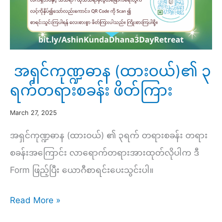
အရှင်ကုဏ္ဍဓာန (ထားဝယ်)၏ ၃
ရက်တရားစခန်း ဖိတ်ကြား
March 27, 2025
အရှင်ကုဏ္ဍဓာန (ထားဝယ်) ၏ ၃ရက် တရားစခန်း တရား
စခန်းအကြောင်း လာရောက်တရားအားထုတ်လိုပါက ဒီ
Form ဖြည့်ပြီး ယောဂီစာရင်းပေးသွင်းပါ။
အရှင်
Read More »
ကု