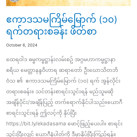
ဧကာဒသမကြိမ်မြောက် (၁၀)
ရက်တရားစခန်း ဖိတ်စာ
October 6, 2024
ထေရဝါဒ ဓမ္မကမ္မဋ္ဌာန်းလမ်းစဥ် အဂ္ဂမဟာကမ္မဋ္ဌာနာ
စရိယ မေတ္တာနန္ဒဝိဟာရ ဆရာတော် ဦးဃောသိတဘိ
ဝံသ ၏ ဧကာဒသမကြိမ်မြောက် (၁၀) ရက် အွန်လိုင်း
တရားစခန်း။ သင်တန်းစာရင်းသွင်းရန် မည်သူမဆို
အချိန်ပိုင်း/အချိန်ပြည့် တက်ရောက်နိုင်ပါသည်။ယောဂီ
စာရင်းသွင်းရန် ဤလင့်ကို နှိပ်ပြီး
https://bit.ly/ekadasama ဖောင့်ဖြည့်ပေးပါ။ စာရင်း
သွင်းပြီးလျှင် ယောဂီနံပါတ်ကို ဒီမှာနှိပ်ပြီးကြည့်ရန်။