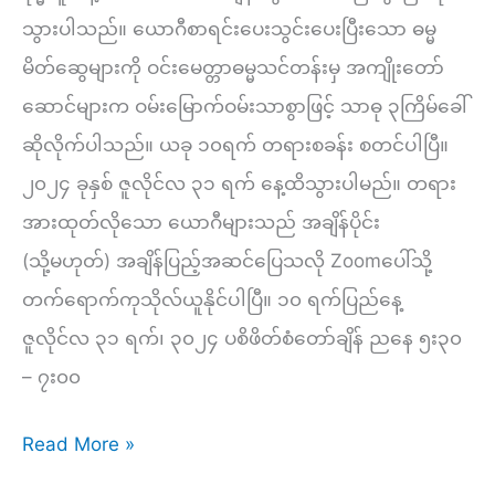
သွားပါသည်။ ယောဂီစာရင်းပေးသွင်းပေးပြီးသော ဓမ္မ
မိတ်ဆွေများကို ဝင်းမေတ္တာဓမ္မသင်တန်းမှ အကျိုးတော်
ဆောင်များက ဝမ်းမြောက်ဝမ်းသာစွာဖြင့် သာဓု ၃ကြိမ်ခေါ်
ဆိုလိုက်ပါသည်။ ယခု ၁၀ရက် တရားစခန်း စတင်ပါပြီ။​
၂၀၂၄ ခုနှစ် ဇူလိုင်လ ၃၁ ရက် နေ့ထိသွားပါမည်။​ တရား
အားထုတ်လိုသော ယောဂီများသည် အချိန်ပိုင်း
(သို့မဟုတ်) အချိန်ပြည့်အဆင်ပြေသလို Zoomပေါ်သို့
တက်ရောက်ကုသိုလ်ယူနိုင်ပါပြီ။ ၁၀ ရက်ပြည်နေ့
ဇူလိုင်လ ၃၁ ရက်၊ ၃၀၂၄ ပစိဖိတ်စံတော်ချိန် ညနေ ၅း၃၀
– ၇း၀၀
အရှင်
Read More »
ကော