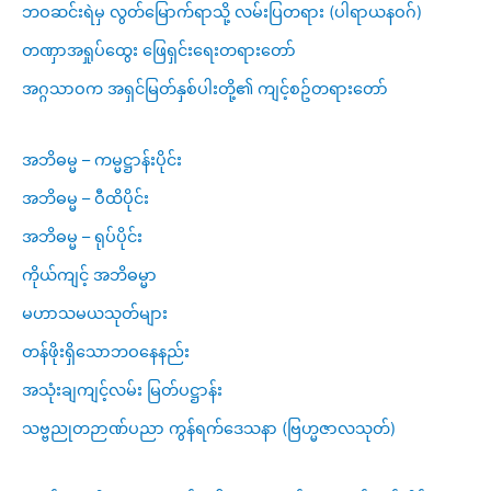
ဘဝဆင်းရဲမှ လွတ်မြောက်ရာသို့ လမ်းပြတရား (ပါရာယနဝဂ်)
တဏှာအရှုပ်ထွေး ဖြေရှင်းရေးတရားတော်
အဂ္ဂသာဝက အရှင်မြတ်နှစ်ပါးတို့၏ ကျင့်စဥ်တရားတော်
အဘိဓမ္မ – ကမ္မဋ္ဌာန်းပိုင်း
အဘိဓမ္မ – ဝီထိပိုင်း
အဘိဓမ္မ – ရုပ်ပိုင်း
ကိုယ်ကျင့် အဘိဓမ္မာ
မဟာသမယသုတ်များ
တန်ဖိုးရှိသောဘဝနေနည်း
အသုံးချကျင့်လမ်း မြတ်ပဋ္ဌာန်း
သဗ္ဗညုတဉာဏ်ပညာ ကွန်ရက်ဒေသနာ (ဗြဟ္မဇာလသုတ်)