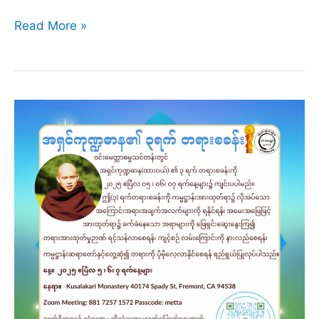
မေတ္တာ
Read More »
န
န္
ဒ
ဆရာတော်၏ ၂၀၂၅
ဧပြီလ ၁၀ရက်
တရား
စခန်း