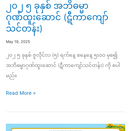
၂၀၂ ၅ ခုနှစ် အဘိဓမ္မာ
ဂုဏ်ထူးဆောင် (ဋီကာကျော်
သင်တန်း)
May 19, 2025
၂၀၂ ၅ ခုနှစ် ဇူလိုင်လ (၅) ရက်နေ့ စနေနေ့ ၅း၀၀ မှစ၍
အဘိဓမ္မာဂုဏ်ထူးဆောင် (ဋီကာကျော်သင်တန်း) ကို စပါ
မည်။
၂၀၂
Read More »
၅
ခု
နှစ်