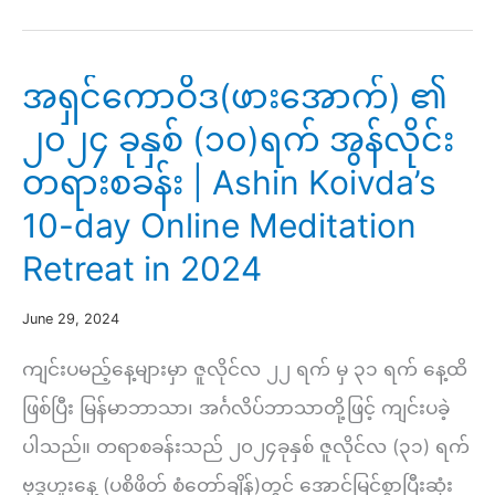
မြတ်
နှစ်
အရှင်ကောဝိဒ(ဖားအောက်) ၏
ပါး
၂၀၂၄ ခုနှစ် (၁၀)ရက် အွန်လိုင်း
တို့၏
တရားစခန်း | Ashin Koivda’s
ကျင့်
10-day Online Meditation
စ
Retreat in 2024
ဥ်
တရား
June 29, 2024
တော်
ကျင်းပမည့်နေ့များမှာ ဇူလိုင်လ ၂၂ ရက် မှ ၃၁ ရက် နေ့ထိ
ပြန်လည်
ဖြစ်ပြီး မြန်မာဘာသာ၊ အင်္ဂလိပ်ဘာသာတို့ဖြင့် ကျင်းပခဲ့
စတင်
ပါသည်။ တရာစခန်းသည် ၂၀၂၄ခုနှစ် ဇူလိုင်လ (၃၁) ရက်
ဗုဒ္ဓဟူးနေ့ (ပစိဖိတ် စံတော်ချိန်)တွင် အောင်မြင်စွာပြီးဆုံး