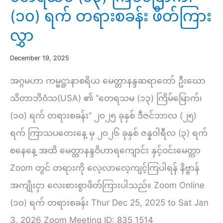
(၁၀) ရက် တရားစခန်း ဖိတ်ကြား
လွှာ
December 19, 2025
အဂ္ဂမဟာ ကမ္မဋ္ဌာနာစရိယ မေတ္တာနန္ဒဆရာတော် ဦးဃော
သိတာဘိဝံသ(USA) ၏ “တေရသမ (၁၃) ကြိမ်မြောက်၊
(၁၀) ရက် တရားစခန်း” ၂၀၂၅ ခုနှစ် ဒီဇင်ဘာလ (၂၅)
ရက် ကြာသပတေးနေ့ မှ ၂၀၂၆ ခုနှစ် ဇန္နဝါရီလ (၃) ရက်
စနေနေ့ အထိ မေတ္တာနန္ဒဝိဟာရကျောင်း နှင့်ဝင်းမေတ္တာ
Zoom တွင် တရားကို လေ့လာလေ့ကျင့်ကြပါရန် နိဗ္ဗာန်
အကျိုးငှာ လေးစားစွာဖိတ်ကြားပါသည်။ Zoom Online
(၁၀) ရက် တရားစခန်း Thur Dec 25, 2025 to Sat Jan
3, 2026 Zoom Meeting ID: 835 1514