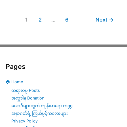
ဝိဒ(ဖား
အောက်)
1
2
…
6
Next
→
၏
၂၀၂၄
ခု
နှစ်
Pages
(၁၀)ရက်
အွ
🏠 Home
န်
တရားဓမ္မ Posts
လိုင်း
အလှူဒါန Donation
တရား
ယောဂီများတွက် ကျန်းမာရေး ကဏ္ဍ
အနာဂတ်ရဲ့ ကြယ်ပွင့်ကလေးများ
စခန်း
Privacy Policy
|