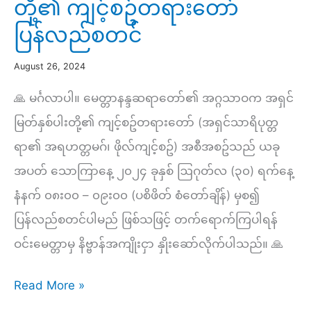
တို့၏ ကျင့်စဥ်တရားတော်
တရား
ပြန်လည်စတင်
စခန်း
ဖိတ်စာ
August 26, 2024
🙏 မင်္ဂလာပါ။ မေတ္တာနန္ဒဆရာတော်၏ အဂ္ဂသာဝက အရှင်
မြတ်နှစ်ပါးတို့၏ ကျင့်စဥ်တရားတော် (အရှင်သာရိပုတ္တ
ရာ၏ အရဟတ္တမဂ်၊ ဖိုလ်ကျင့်စဥ်) အစီအစဥ်သည် ယခု
အပတ် သောကြာနေ့ ၂၀၂၄ ခုနှစ် ဩဂုတ်လ (၃၀) ရက်နေ့
နံနက် ၀၈း၀၀ – ၀၉း၀၀ (ပစိဖိတ် စံတော်ချိန်) မှစ၍
ပြန်လည်စတင်ပါမည် ဖြစ်သဖြင့် တက်ရောက်ကြပါရန်
ဝင်းမေတ္တာမှ နိဗ္ဗာန်အကျိုးငှာ နှိုးဆော်လိုက်ပါသည်။ 🙏
အဂ္ဂသာဝက
Read More »
အရှင်