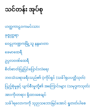
သင်တန်း အုပ်စု
ဟတ္ထကာဠဝကမင်းသား
ခုဇ္ဇုတ္တရာ
ဝေဠုကဏ္ဍကမြို့သူ နန္ဒမာတာ
ခေမာထေရီ
ဥပ္ပလဝဏ်ထေရီ
စိတ်ဓာတ်ပြုပြင်ပြောင်းလဲရေး
ဘဝသံသရာခရီးသည်၏ ပဲ့ကိုင်ရှင် (သင်္ခါရုပပတ္တိသုတ်)
ပြည့်စုံမှုနှင့် ပျက်စီးမှုတို့၏ အကြောင်းများ (သမုဒ္ဒကသုတ်)
အားကိုးတရား ရှိထားစေချင်
သင်္ခါရလောကကို သုညသဘောမြင်အောင် ရှုတတ်ပါစေ