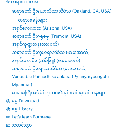
☸️ တရားသင်တန်း
Ashin
ဆရာတော် ဦးဃောသိတာဘိဝံသ (Oakland, CA, USA)
Koivda’s
တရားစခန်းများ
အရှင်ကေလာသ (Arizona, USA)
10-
ဆရာတော် ဦးဂရုဓမ္မ (Fremont, USA)
day
အရှင်ကုဏ္ဍဓာန(ထားဝယ်)
Online
ဆရာတော် ဦးကုမာရာဘိဝံသ (ဖားအောက်)
အရှင်ကောဝိဒ (ဆိပ်ဖြူ) (ဖားအောက်)
Meditation
ဆရာတော် ဦးဇနကာဘိဝံသ (ဖားအောက်)
Retreat
Venerable Paññādhikālaṅkāra (Pyinnyaryaungchi,
in
Myanmar)
2024
ဆရာမကြီး ဒေါ်ခင်လှတင်၏ ရှင်းလင်းမှုသင်တန်းများ
📚 ဓမ္ဓ Download
📚 ဓမ္ဓ Library
✏️ Let’s learn Burmese!
📧 သတင်းလွှာ