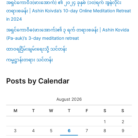
အရှင်ကောဝိဒ(ဖားအောက်) ၏ ၂၀၂၄ ခုနှစ် (၁၀)ရက် အွန်လိုင်း
တရားစခန်း | Ashin Koivda’s 10-day Online Meditation Retreat
in 2024
အရှင်ကောဝိဓ(ဖားအောက်)၏ ၃ ရက် တရားစခန်း | Ashin Kovida
(Pa-auk)’s 3-day meditation retreat
ထာဝရငြိမ်းချမ်းရေးသို့ သင်တန်း
ကမ္မဋ္ဌာန်းတရား သင်တန်း
Posts by Calendar
August 2026
M
T
W
T
F
S
S
1
2
3
4
5
6
7
8
9