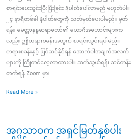
စာရင်းပေးသွင်းပြီးပြီးခြင်း နံပါတ်ပေါ်လာမည် မဟုတ်ပါ။
၂၄ နာရီတစ်ခါ နံပါတ်တွေကို သတ်မှတ်ပေးပါမည်။ မှတ်
ရန်။ မေတ္တာနန္ဒဆရာတော်၏ ယောဂီအဟောင်းများက
လည်း ဤတရားစခန်းအတွက် စာရင်းသွင်းရပါမည်။
တရားစခန်းနှင့် ပြင်ဆင်နိုင်ရန် အောက်ပါအချက်အလက်
များကို ကြိုတင်လေ့လာထားပါ။ ဆက်သွယ်ရန်၊ သင်တန်း
တက်ရန် Zoom မှာ၊
ဧကာဒသမ
Read More »
ကြိမ်
မြောက်
(၁၀)
အဂ္ဂသာဝက အရှင်မြတ်နှစ်ပါး
ရက်