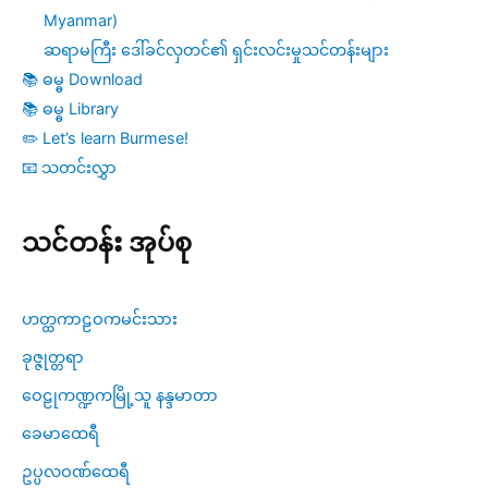
Myanmar)
ဆရာမကြီး ဒေါ်ခင်လှတင်၏ ရှင်းလင်းမှုသင်တန်းများ
📚 ဓမ္ဓ Download
📚 ဓမ္ဓ Library
✏️ Let’s learn Burmese!
📧 သတင်းလွှာ
သင်တန်း အုပ်စု
ဟတ္ထကာဠဝကမင်းသား
ခုဇ္ဇုတ္တရာ
ဝေဠုကဏ္ဍကမြို့သူ နန္ဒမာတာ
ခေမာထေရီ
ဥပ္ပလဝဏ်ထေရီ