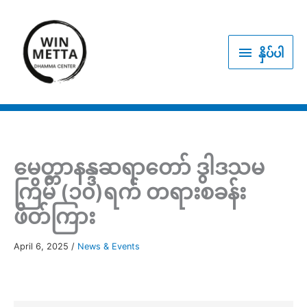
Skip
to
နှိပ်
content
နှိပ်ပါ
ပါ
မေတ္တာနန္ဒဆရာတော် ဒွါဒသမ
ကြိမ် (၁၀)ရက် တရားစခန်း
ဖိတ်ကြား
April 6, 2025
/
News & Events