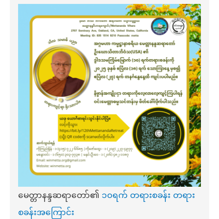
မေတ္တာနန္ဒဆရာတော်၏
၁၀ရက် တရားစခန်း တရား
စခန်းအကြောင်း