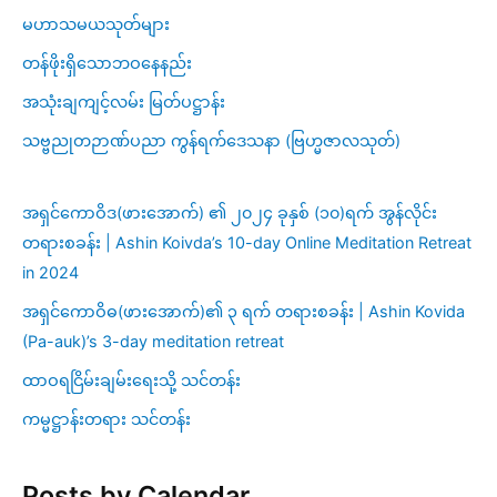
မဟာသမယသုတ်များ
တန်ဖိုးရှိသောဘဝနေနည်း
အသုံးချကျင့်လမ်း မြတ်ပဋ္ဌာန်း
သဗ္ဗညုတဉာဏ်ပညာ ကွန်ရက်ဒေသနာ (ဗြဟ္မဇာလသုတ်)
အရှင်ကောဝိဒ(ဖားအောက်) ၏ ၂၀၂၄ ခုနှစ် (၁၀)ရက် အွန်လိုင်း
တရားစခန်း | Ashin Koivda’s 10-day Online Meditation Retreat
in 2024
အရှင်ကောဝိဓ(ဖားအောက်)၏ ၃ ရက် တရားစခန်း | Ashin Kovida
(Pa-auk)’s 3-day meditation retreat
ထာဝရငြိမ်းချမ်းရေးသို့ သင်တန်း
ကမ္မဋ္ဌာန်းတရား သင်တန်း
Posts by Calendar