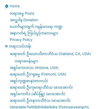
🏠 Home
တရားဓမ္မ Posts
အလှူဒါန Donation
ယောဂီများတွက် ကျန်းမာရေး ကဏ္ဍ
အနာဂတ်ရဲ့ ကြယ်ပွင့်ကလေးများ
Privacy Policy
☸️ တရားသင်တန်း
ဆရာတော် ဦးဃောသိတာဘိဝံသ (Oakland, CA, USA)
တရားစခန်းများ
အရှင်ကေလာသ (Arizona, USA)
ဆရာတော် ဦးဂရုဓမ္မ (Fremont, USA)
အရှင်ကုဏ္ဍဓာန(ထားဝယ်)
ဆရာတော် ဦးကုမာရာဘိဝံသ (ဖားအောက်)
အရှင်ကောဝိဒ (ဆိပ်ဖြူ) (ဖားအောက်)
ဆရာတော် ဦးဇနကာဘိဝံသ (ဖားအောက်)
Venerable Paññādhikālaṅkāra (Pyinnyaryaungchi,