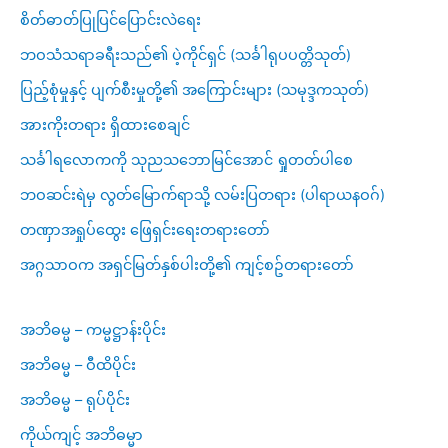
စိတ်ဓာတ်ပြုပြင်ပြောင်းလဲရေး
ဘဝသံသရာခရီးသည်၏ ပဲ့ကိုင်ရှင် (သင်္ခါရုပပတ္တိသုတ်)
ပြည့်စုံမှုနှင့် ပျက်စီးမှုတို့၏ အကြောင်းများ (သမုဒ္ဒကသုတ်)
အားကိုးတရား ရှိထားစေချင်
သင်္ခါရလောကကို သုညသဘောမြင်အောင် ရှုတတ်ပါစေ
ဘဝဆင်းရဲမှ လွတ်မြောက်ရာသို့ လမ်းပြတရား (ပါရာယနဝဂ်)
တဏှာအရှုပ်ထွေး ဖြေရှင်းရေးတရားတော်
အဂ္ဂသာဝက အရှင်မြတ်နှစ်ပါးတို့၏ ကျင့်စဥ်တရားတော်
အဘိဓမ္မ – ကမ္မဋ္ဌာန်းပိုင်း
အဘိဓမ္မ – ဝီထိပိုင်း
အဘိဓမ္မ – ရုပ်ပိုင်း
ကိုယ်ကျင့် အဘိဓမ္မာ