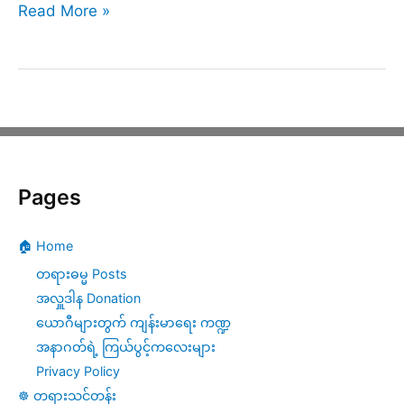
ကမ္မဌာန်း
Read More »
တရား
လက်တွေ့
လေ့
ကျ
င့်
Pages
ခြင်း
(၄၆)
🏠 Home
တရားဓမ္မ Posts
အလှူဒါန Donation
ယောဂီများတွက် ကျန်းမာရေး ကဏ္ဍ
အနာဂတ်ရဲ့ ကြယ်ပွင့်ကလေးများ
Privacy Policy
☸️ တရားသင်တန်း