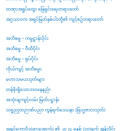
တဏှာအရှုပ်ထွေး ဖြေရှင်းရေးတရားတော်
အဂ္ဂသာဝက အရှင်မြတ်နှစ်ပါးတို့၏ ကျင့်စဥ်တရားတော်
အဘိဓမ္မ – ကမ္မဋ္ဌာန်းပိုင်း
အဘိဓမ္မ – ဝီထိပိုင်း
အဘိဓမ္မ – ရုပ်ပိုင်း
ကိုယ်ကျင့် အဘိဓမ္မာ
မဟာသမယသုတ်များ
တန်ဖိုးရှိသောဘဝနေနည်း
အသုံးချကျင့်လမ်း မြတ်ပဋ္ဌာန်း
သဗ္ဗညုတဉာဏ်ပညာ ကွန်ရက်ဒေသနာ (ဗြဟ္မဇာလသုတ်)
အရှင်ကောဝိဒ(ဖားအောက်) ၏ ၂၀၂၄ ခုနှစ် (၁၀)ရက် အွန်လိုင်း