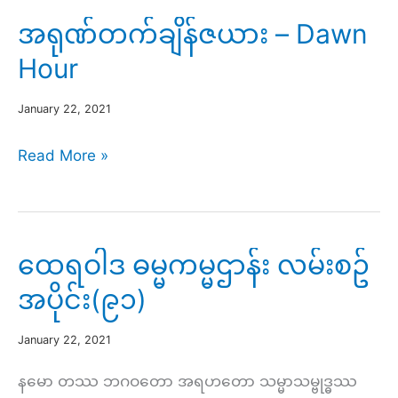
တောင်
အရုဏ်တက်ချိန်ဇယား – Dawn
ကျောင်း၌
Hour
ဒေါ်
ညို
January 22, 2021
ညို
အရုဏ်တက်
Read More »
ဝင်း၏
ချိန်
မွေးနေ့
ဇယား
ပွဲ
–
ထေရဝါဒ ဓမ္မကမ္မဌာန်း လမ်းစဥ်
Dawn
အပိုင်း(၉၁)
Hour
January 22, 2021
နမော တဿ ဘဂဝတော အရဟတော သမ္မာသမ္ဗုဒ္ဓဿ