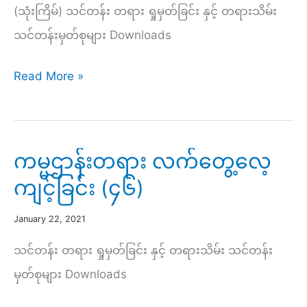
(သုံးကြိမ်) သင်တန်း တရား ရှုမှတ်ခြင်း နှင့် တရားသိမ်း
သင်တန်းမှတ်စုများ Downloads
ထေ
Read More »
ရ
ဝါဒ
ဓမ္မ
ကမ္မဌာန်းတရား လက်တွေ့လေ့
ကမ္မဌာန်း
ကျင့်ခြင်း (၄၆)
လမ်း
စဥ်
January 22, 2021
အပိုင်း(၉၁)
သင်တန်း တရား ရှုမှတ်ခြင်း နှင့် တရားသိမ်း သင်တန်း
မှတ်စုများ Downloads