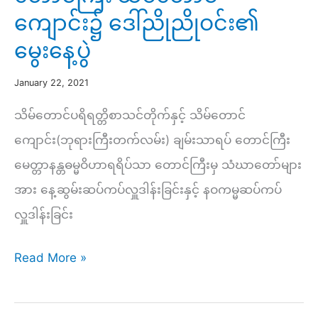
ကျောင်း၌ ဒေါ်ညိုညိုဝင်း၏
မွေးနေ့ပွဲ
January 22, 2021
သိမ်တောင်ပရိရတ္တိစာသင်တိုက်နှင့် သိမ်တောင်
ကျောင်း(ဘုရားကြီးတက်လမ်း) ချမ်းသာရပ် တောင်ကြီး
မေတ္တာနန္တဓမ္မဝိဟာရရိပ်သာ တောင်ကြီးမှ သံဃာတော်များ
အား နေ့ဆွမ်းဆပ်ကပ်လှူဒါန်းခြင်းနှင့် နဝကမ္မဆပ်ကပ်
လှူဒါန်းခြင်း
တောင်
Read More »
ကြီး
သိမ်