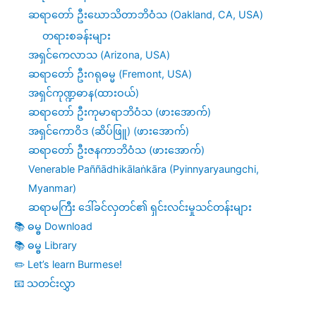
ဆရာတော် ဦးဃောသိတာဘိဝံသ (Oakland, CA, USA)
တရားစခန်းများ
အရှင်ကေလာသ (Arizona, USA)
ဆရာတော် ဦးဂရုဓမ္မ (Fremont, USA)
အရှင်ကုဏ္ဍဓာန(ထားဝယ်)
ဆရာတော် ဦးကုမာရာဘိဝံသ (ဖားအောက်)
အရှင်ကောဝိဒ (ဆိပ်ဖြူ) (ဖားအောက်)
ဆရာတော် ဦးဇနကာဘိဝံသ (ဖားအောက်)
Venerable Paññādhikālaṅkāra (Pyinnyaryaungchi,
Myanmar)
ဆရာမကြီး ဒေါ်ခင်လှတင်၏ ရှင်းလင်းမှုသင်တန်းများ
📚 ဓမ္ဓ Download
📚 ဓမ္ဓ Library
✏️ Let’s learn Burmese!
📧 သတင်းလွှာ