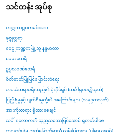
သင်တန်း အုပ်စု
ဟတ္ထကာဠဝကမင်းသား
ခုဇ္ဇုတ္တရာ
ဝေဠုကဏ္ဍကမြို့သူ နန္ဒမာတာ
ခေမာထေရီ
ဥပ္ပလဝဏ်ထေရီ
စိတ်ဓာတ်ပြုပြင်ပြောင်းလဲရေး
ဘဝသံသရာခရီးသည်၏ ပဲ့ကိုင်ရှင် (သင်္ခါရုပပတ္တိသုတ်)
ပြည့်စုံမှုနှင့် ပျက်စီးမှုတို့၏ အကြောင်းများ (သမုဒ္ဒကသုတ်)
အားကိုးတရား ရှိထားစေချင်
သင်္ခါရလောကကို သုညသဘောမြင်အောင် ရှုတတ်ပါစေ
ဘဝဆင်းရဲမှ လွတ်မြောက်ရာသို့ လမ်းပြတရား (ပါရာယနဝဂ်)