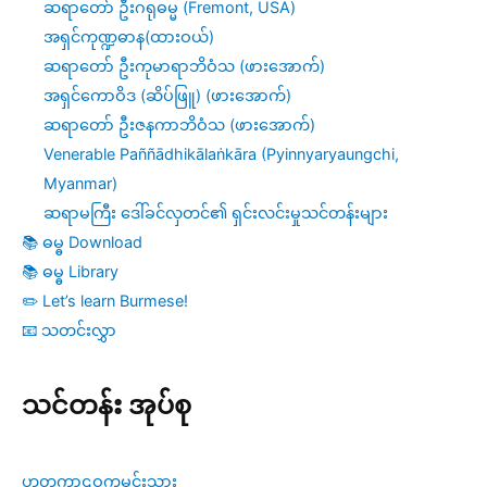
ဆရာတော် ဦးဂရုဓမ္မ (Fremont, USA)
အရှင်ကုဏ္ဍဓာန(ထားဝယ်)
ဆရာတော် ဦးကုမာရာဘိဝံသ (ဖားအောက်)
အရှင်ကောဝိဒ (ဆိပ်ဖြူ) (ဖားအောက်)
ဆရာတော် ဦးဇနကာဘိဝံသ (ဖားအောက်)
Venerable Paññādhikālaṅkāra (Pyinnyaryaungchi,
Myanmar)
ဆရာမကြီး ဒေါ်ခင်လှတင်၏ ရှင်းလင်းမှုသင်တန်းများ
📚 ဓမ္ဓ Download
📚 ဓမ္ဓ Library
✏️ Let’s learn Burmese!
📧 သတင်းလွှာ
သင်တန်း အုပ်စု
ဟတ္ထကာဠဝကမင်းသား