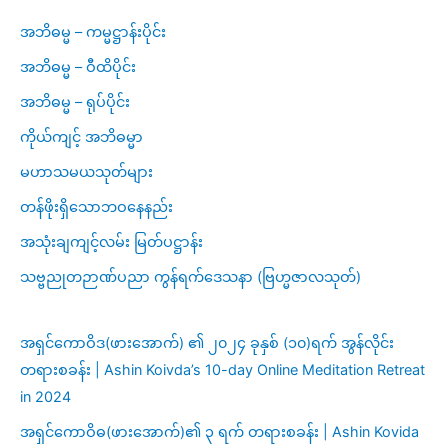
အဘိဓမ္မ – ကမ္မဋ္ဌာန်းပိုင်း
အဘိဓမ္မ – ဝီထိပိုင်း
အဘိဓမ္မ – ရုပ်ပိုင်း
ကိုယ်ကျင့် အဘိဓမ္မာ
မဟာသမယသုတ်များ
တန်ဖိုးရှိသောဘဝနေနည်း
အသုံးချကျင့်လမ်း မြတ်ပဋ္ဌာန်း
သဗ္ဗညုတဉာဏ်ပညာ ကွန်ရက်ဒေသနာ (ဗြဟ္မဇာလသုတ်)
အရှင်ကောဝိဒ(ဖားအောက်) ၏ ၂၀၂၄ ခုနှစ် (၁၀)ရက် အွန်လိုင်း
တရားစခန်း | Ashin Koivda’s 10-day Online Meditation Retreat
in 2024
အရှင်ကောဝိဓ(ဖားအောက်)၏ ၃ ရက် တရားစခန်း | Ashin Kovida