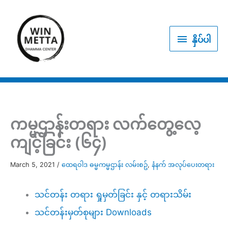
Skip
to
နှိပ်
content
နှိပ်ပါ
ပါ
ကမ္မဌာန်းတရား လက်တွေ့လေ့
ကျင့်ခြင်း (၆၄)
March 5, 2021
/
ထေရဝါဒ ဓမ္မကမ္မဌာန်း လမ်းစဥ်
,
နံနက် အလုပ်ပေးတရား
သင်တန်း တရား ရှုမှတ်ခြင်း နှင့် တရားသိမ်း
သင်တန်းမှတ်စုများ Downloads