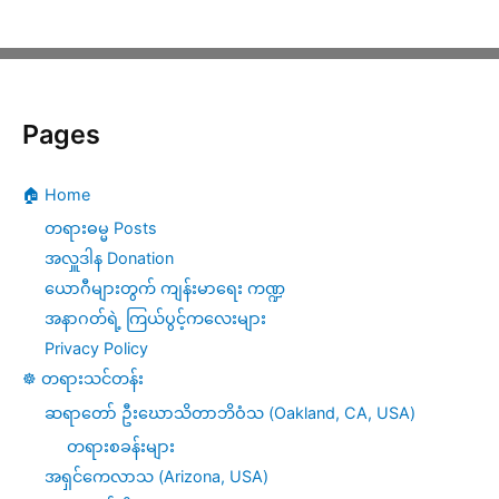
Pages
🏠 Home
တရားဓမ္မ Posts
အလှူဒါန Donation
ယောဂီများတွက် ကျန်းမာရေး ကဏ္ဍ
အနာဂတ်ရဲ့ ကြယ်ပွင့်ကလေးများ
Privacy Policy
☸️ တရားသင်တန်း
ဆရာတော် ဦးဃောသိတာဘိဝံသ (Oakland, CA, USA)
တရားစခန်းများ
အရှင်ကေလာသ (Arizona, USA)