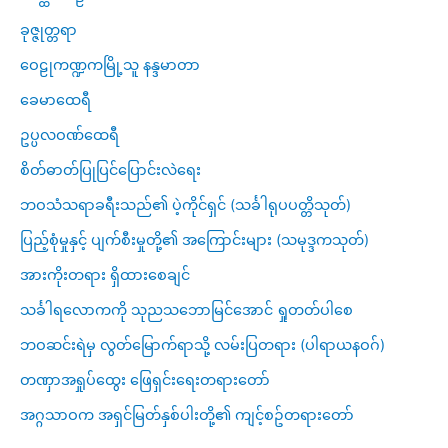
ခုဇ္ဇုတ္တရာ
ဝေဠုကဏ္ဍကမြို့သူ နန္ဒမာတာ
ခေမာထေရီ
ဥပ္ပလဝဏ်ထေရီ
စိတ်ဓာတ်ပြုပြင်ပြောင်းလဲရေး
ဘဝသံသရာခရီးသည်၏ ပဲ့ကိုင်ရှင် (သင်္ခါရုပပတ္တိသုတ်)
ပြည့်စုံမှုနှင့် ပျက်စီးမှုတို့၏ အကြောင်းများ (သမုဒ္ဒကသုတ်)
အားကိုးတရား ရှိထားစေချင်
သင်္ခါရလောကကို သုညသဘောမြင်အောင် ရှုတတ်ပါစေ
ဘဝဆင်းရဲမှ လွတ်မြောက်ရာသို့ လမ်းပြတရား (ပါရာယနဝဂ်)
တဏှာအရှုပ်ထွေး ဖြေရှင်းရေးတရားတော်
အဂ္ဂသာဝက အရှင်မြတ်နှစ်ပါးတို့၏ ကျင့်စဥ်တရားတော်