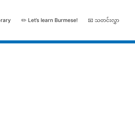
brary
✏️ Let’s learn Burmese!
📧 သတင်းလွှာ