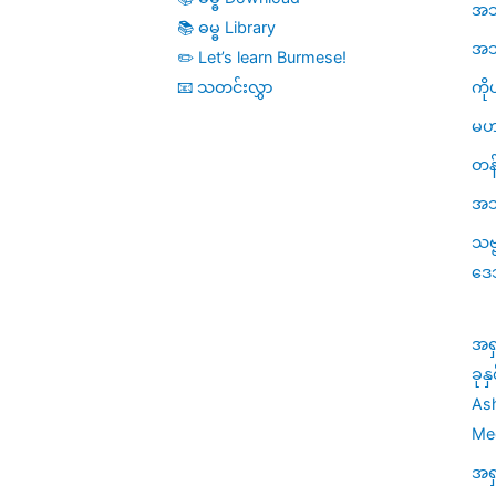
အဘိ
📚 ဓမ္ဓ Library
အဘိဓ
✏️ Let’s learn Burmese!
ကို
📧 သတင်းလွှာ
မဟ
တန်
အသု
သဗ
ဒေ
အရ
ခုန
Ash
Med
အရ