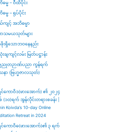
ဓမ္မ – ဝီထိပိုင်း
မ္မ – ရုပ်ပိုင်း
ယ်ကျင့် အဘိဓမ္မာ
ာသမယသုတ်များ
ဖိုးရှိသောဘဝနေနည်း
ံးချကျင့်လမ်း မြတ်ပဋ္ဌာန်း
္ဗညုတဉာဏ်ပညာ ကွန်ရက်
သနာ (ဗြဟ္မဇာလသုတ်)
ှင်ကောဝိဒ(ဖားအောက်) ၏ ၂၀၂၄
ှစ် (၁၀)ရက် အွန်လိုင်းတရားစခန်း |
in Koivda’s 10-day Online
itation Retreat in 2024
ှင်ကောဝိဓ(ဖားအောက်)၏ ၃ ရက်