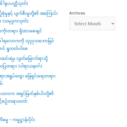
်္ခါရုပပတ္တိသုတ်)
့်စုံမှုနှင့် ပျက်စီးမှုတို့၏ အကြောင်း
Archives
း (သမုဒ္ဒကသုတ်)
ကိုးတရား ရှိထားစေချင်
်္ခါရလောကကို သုညသဘောမြင်
ာင် ရှုတတ်ပါစေ
င်းရဲမှ လွတ်မြောက်ရာသို့
်းပြတရား (ပါရာယနဝဂ်)
ာအရှုပ်ထွေး ဖြေရှင်းရေးတရား
ာ်
ဂသာဝက အရှင်မြတ်နှစ်ပါးတို့၏
င့်စဥ်တရားတော်
မ္မ – ကမ္မဋ္ဌာန်းပိုင်း