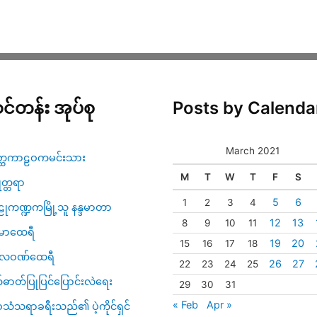
င်တန်း အုပ်စု
Posts by Calenda
March 2021
္ထကာဠဝကမင်းသား
M
T
W
T
F
S
ဇုတ္တရာ
5
6
1
2
3
4
ုကဏ္ဍကမြို့သူ နန္ဒမာတာ
12
13
8
9
10
11
မာထေရီ
19
20
15
16
17
18
္ပလဝဏ်ထေရီ
26
27
22
23
24
25
်ဓာတ်ပြုပြင်ပြောင်းလဲရေး
29
30
31
« Feb
Apr »
သံသရာခရီးသည်၏ ပဲ့ကိုင်ရှင်