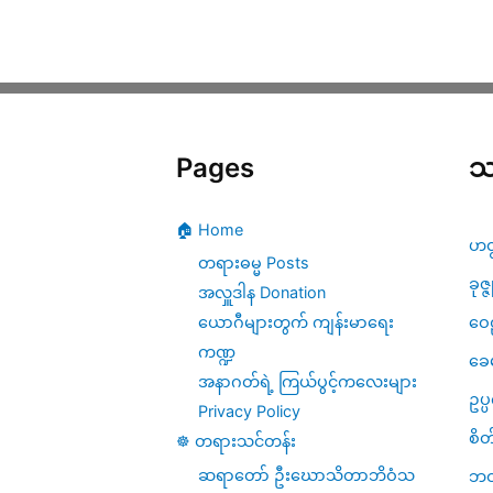
Pages
သ
🏠 Home
ဟတ
တရားဓမ္မ Posts
ခုဇ္
အလှူဒါန Donation
ဝေဠ
ယောဂီများတွက် ကျန်းမာရေး
ကဏ္ဍ
ခေ
အနာဂတ်ရဲ့ ကြယ်ပွင့်ကလေးများ
ဥပ
Privacy Policy
စိတ
☸️ တရားသင်တန်း
ဆရာတော် ဦးဃောသိတာဘိဝံသ
ဘဝ