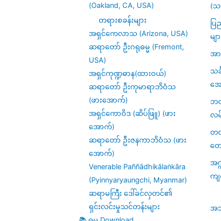
(Oakland, CA, USA)
(သင
တရားစခန်းများ
ပြည
အရှင်ကေလာသ (Arizona, USA)
မျာ
ဆရာတော် ဦးဂရုဓမ္မ (Fremont,
အား
USA)
သင
အရှင်ကုဏ္ဍဓာန(ထားဝယ်)
အေ
ဆရာတော် ဦးကုမာရာဘိဝံသ
(ဖားအောက်)
ဘဝဆ
အရှင်ကောဝိဒ (ဆိပ်ဖြူ) (ဖား
လမ
အောက်)
တဏှ
ဆရာတော် ဦးဇနကာဘိဝံသ (ဖား
တေ
အောက်)
အဂ္
Venerable Paññādhikālaṅkāra
ကျ
(Pyinnyaryaungchi, Myanmar)
ဆရာမကြီး ဒေါ်ခင်လှတင်၏
ရှင်းလင်းမှုသင်တန်းများ
အဘိဓ
📚 ဓမ္ဓ Download