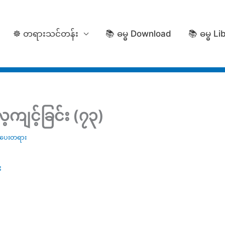
☸️ တရားသင်တန်း
📚 ဓမ္ဓ Download
📚 ဓမ္ဓ Li
ကျင့်ခြင်း (၇၃)
်ပေးတရား
း