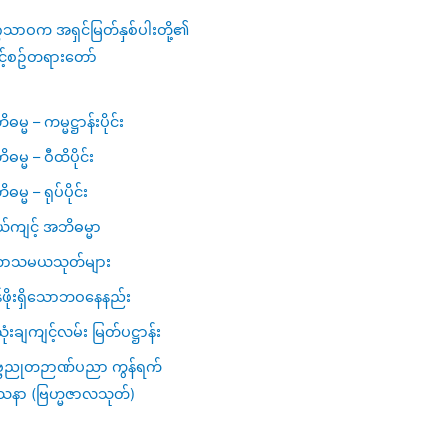
ဂသာဝက အရှင်မြတ်နှစ်ပါးတို့၏
င့်စဥ်တရားတော်
မ္မ – ကမ္မဋ္ဌာန်းပိုင်း
ဓမ္မ – ဝီထိပိုင်း
မ္မ – ရုပ်ပိုင်း
ယ်ကျင့် အဘိဓမ္မာ
ာသမယသုတ်များ
ဖိုးရှိသောဘဝနေနည်း
ံးချကျင့်လမ်း မြတ်ပဋ္ဌာန်း
္ဗညုတဉာဏ်ပညာ ကွန်ရက်
သနာ (ဗြဟ္မဇာလသုတ်)