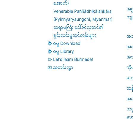
အောက်)
အဂ္
Venerable Paññādhikālaṅkāra
ကျ
(Pyinnyaryaungchi, Myanmar)
ဆရာမကြီး ဒေါ်ခင်လှတင်၏
ရှင်းလင်းမှုသင်တန်းများ
အဘိဓ
📚 ဓမ္ဓ Download
အဘိ
📚 ဓမ္ဓ Library
အဘိဓ
✏️ Let’s learn Burmese!
ကို
📧 သတင်းလွှာ
မဟ
တန်
အသု
သဗ
ဒေ