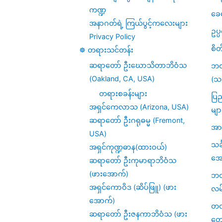
ကဏ္ဍ
ခေ
အနာဂတ်ရဲ့ ကြယ်ပွင့်ကလေးများ
ဥပ
Privacy Policy
စိတ
☸️ တရားသင်တန်း
ဆရာတော် ဦးဃောသိတာဘိဝံသ
ဘဝ
(Oakland, CA, USA)
(သင
တရားစခန်းများ
ပြည
အရှင်ကေလာသ (Arizona, USA)
မျာ
ဆရာတော် ဦးဂရုဓမ္မ (Fremont,
အား
USA)
သင
အရှင်ကုဏ္ဍဓာန(ထားဝယ်)
အေ
ဆရာတော် ဦးကုမာရာဘိဝံသ
(ဖားအောက်)
ဘဝဆ
အရှင်ကောဝိဒ (ဆိပ်ဖြူ) (ဖား
လမ
အောက်)
တဏှ
ဆရာတော် ဦးဇနကာဘိဝံသ (ဖား
တေ