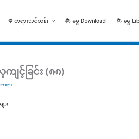
☸️ တရားသင်တန်း
📚 ဓမ္ဓ Download
📚 ဓမ္ဓ Li
ကျင့်ခြင်း (၈၈)
ေးတရား
ျား