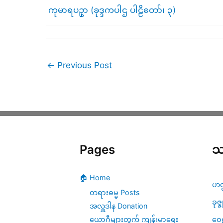
ကုမာရပဥှာ (ခုဒ္ဒကပါဌ ပါဠိတော်၊ ၃)
←
Previous Post
Pages
သ
🏠 Home
ဟတ
တရားဓမ္မ Posts
ခုဇ္
အလှူဒါန Donation
ဝေဠ
ယောဂီများတွက် ကျန်းမာရေး