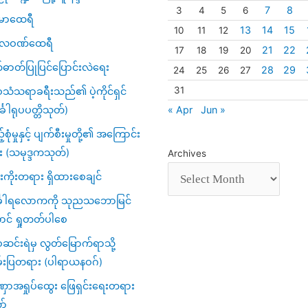
7
8
3
4
5
6
မာထေရီ
13
14
15
10
11
12
္ပလဝဏ်ထေရီ
21
22
17
18
19
20
်ဓာတ်ပြုပြင်ပြောင်းလဲရေး
28
29
24
25
26
27
31
သံသရာခရီးသည်၏ ပဲ့ကိုင်ရှင်
« Apr
Jun »
်္ခါရုပပတ္တိသုတ်)
့်စုံမှုနှင့် ပျက်စီးမှုတို့၏ အကြောင်း
း (သမုဒ္ဒကသုတ်)
Archives
ကိုးတရား ရှိထားစေချင်
်္ခါရလောကကို သုညသဘောမြင်
ာင် ရှုတတ်ပါစေ
င်းရဲမှ လွတ်မြောက်ရာသို့
်းပြတရား (ပါရာယနဝဂ်)
ာအရှုပ်ထွေး ဖြေရှင်းရေးတရား
ာ်