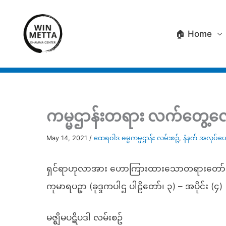
Skip
to
🏠 Home
content
ကမ္မဌာန်းတရား လက်တွေ့လေ့
May 14, 2021
/
ထေရဝါဒ ဓမ္မကမ္မဌာန်း လမ်းစဥ်
,
နံနက် အလုပ်ပ
ရှင်ရာဟုလာအား ဟောကြားထားသောတရားတော်မ
ကုမာရပဥှာ (ခုဒ္ဒကပါဌ ပါဠိတော်၊ ၃) – အပိုင်း (၄)
မဇ္ဈိမပဋိပဒါ လမ်းစဥ်