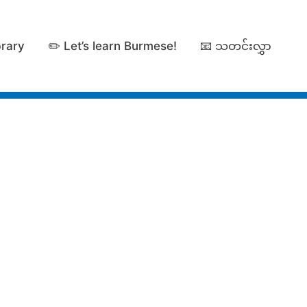
brary
✏️ Let’s learn Burmese!
📧 သတင်းလွှာ