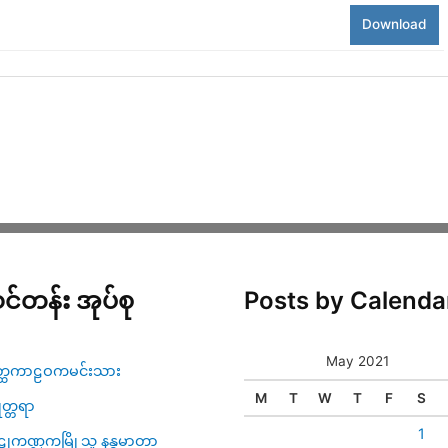
Download
င်တန်း အုပ်စု
Posts by Calenda
May 2021
္ထကာဠဝကမင်းသား
M
T
W
T
F
S
ဇုတ္တရာ
1
ုကဏ္ဍကမြို့သူ နန္ဒမာတာ