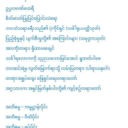
ဥပ္ပလဝဏ်ထေရီ
စိတ်ဓာတ်ပြုပြင်ပြောင်းလဲရေး
ဘဝသံသရာခရီးသည်၏ ပဲ့ကိုင်ရှင် (သင်္ခါရုပပတ္တိသုတ်)
ပြည့်စုံမှုနှင့် ပျက်စီးမှုတို့၏ အကြောင်းများ (သမုဒ္ဒကသုတ်)
အားကိုးတရား ရှိထားစေချင်
သင်္ခါရလောကကို သုညသဘောမြင်အောင် ရှုတတ်ပါစေ
ဘဝဆင်းရဲမှ လွတ်မြောက်ရာသို့ လမ်းပြတရား (ပါရာယနဝဂ်)
တဏှာအရှုပ်ထွေး ဖြေရှင်းရေးတရားတော်
အဂ္ဂသာဝက အရှင်မြတ်နှစ်ပါးတို့၏ ကျင့်စဥ်တရားတော်
အဘိဓမ္မ – ကမ္မဋ္ဌာန်းပိုင်း
အဘိဓမ္မ – ဝီထိပိုင်း
အဘိဓမ္မ – ရုပ်ပိုင်း