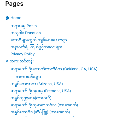
Pages
🏠 Home
တရားဓမ္မ Posts
အလှူဒါန Donation
ယောဂီများတွက် ကျန်းမာရေး ကဏ္ဍ
အနာဂတ်ရဲ့ ကြယ်ပွင့်ကလေးများ
Privacy Policy
☸️ တရားသင်တန်း
ဆရာတော် ဦးဃောသိတာဘိဝံသ (Oakland, CA, USA)
တရားစခန်းများ
အရှင်ကေလာသ (Arizona, USA)
ဆရာတော် ဦးဂရုဓမ္မ (Fremont, USA)
အရှင်ကုဏ္ဍဓာန(ထားဝယ်)
ဆရာတော် ဦးကုမာရာဘိဝံသ (ဖားအောက်)
အရှင်ကောဝိဒ (ဆိပ်ဖြူ) (ဖားအောက်)