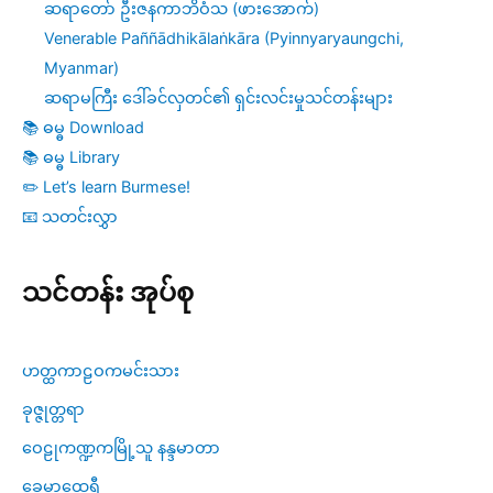
ဆရာတော် ဦးဇနကာဘိဝံသ (ဖားအောက်)
Venerable Paññādhikālaṅkāra (Pyinnyaryaungchi,
Myanmar)
ဆရာမကြီး ဒေါ်ခင်လှတင်၏ ရှင်းလင်းမှုသင်တန်းများ
📚 ဓမ္ဓ Download
📚 ဓမ္ဓ Library
✏️ Let’s learn Burmese!
📧 သတင်းလွှာ
သင်တန်း အုပ်စု
ဟတ္ထကာဠဝကမင်းသား
ခုဇ္ဇုတ္တရာ
ဝေဠုကဏ္ဍကမြို့သူ နန္ဒမာတာ
ခေမာထေရီ