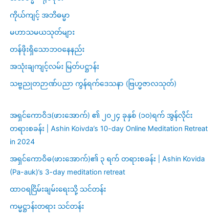
ကိုယ်ကျင့် အဘိဓမ္မာ
မဟာသမယသုတ်များ
တန်ဖိုးရှိသောဘဝနေနည်း
အသုံးချကျင့်လမ်း မြတ်ပဋ္ဌာန်း
သဗ္ဗညုတဉာဏ်ပညာ ကွန်ရက်ဒေသနာ (ဗြဟ္မဇာလသုတ်)
အရှင်ကောဝိဒ(ဖားအောက်) ၏ ၂၀၂၄ ခုနှစ် (၁၀)ရက် အွန်လိုင်း
တရားစခန်း | Ashin Koivda’s 10-day Online Meditation Retreat
in 2024
အရှင်ကောဝိဓ(ဖားအောက်)၏ ၃ ရက် တရားစခန်း | Ashin Kovida
(Pa-auk)’s 3-day meditation retreat
ထာဝရငြိမ်းချမ်းရေးသို့ သင်တန်း
ကမ္မဋ္ဌာန်းတရား သင်တန်း