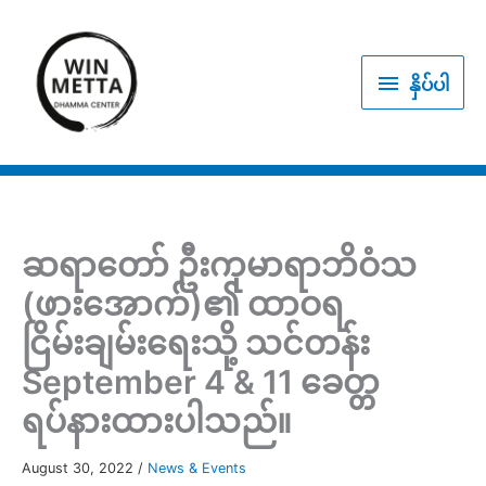
Skip
to
နှိပ်
content
နှိပ်ပါ
ပါ
ဆရာတော် ဦးကုမာရာဘိဝံသ
(ဖားအောက်)၏ ထာဝရ
ငြိမ်းချမ်းရေးသို့ သင်တန်း
September 4 & 11 ခေတ္တ
ရပ်နားထားပါသည်။
August 30, 2022
/
News & Events