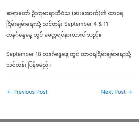
ဆရာတော် ဦးကုမာရာဘိဝံသ (ဖားအောက်)၏ ထာဝရ
ငြိမ်းချမ်းရေးသို့ သင်တန်း September 4 & 11
တနင်္ဂနွေနေ့ တွင် ခေတ္တရပ်နားထားပါသည်။
September 18 တနင်္ဂနွေနေ့ တွင် ထာဝရငြိမ်းချမ်းရေးသို့
သင်တန်း ပြန်စမည်။
←
Previous Post
Next Post
→