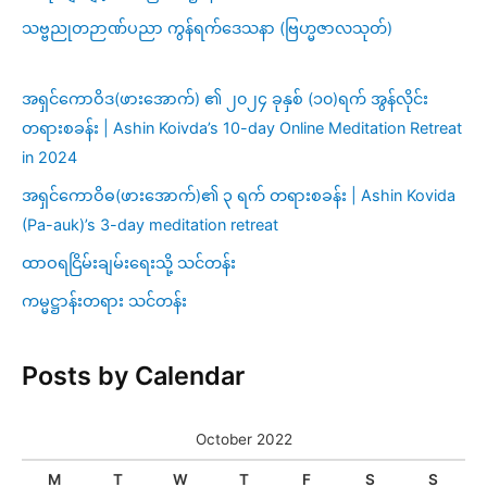
သဗ္ဗညုတဉာဏ်ပညာ ကွန်ရက်ဒေသနာ (ဗြဟ္မဇာလသုတ်)
အရှင်ကောဝိဒ(ဖားအောက်) ၏ ၂၀၂၄ ခုနှစ် (၁၀)ရက် အွန်လိုင်း
တရားစခန်း | Ashin Koivda’s 10-day Online Meditation Retreat
in 2024
အရှင်ကောဝိဓ(ဖားအောက်)၏ ၃ ရက် တရားစခန်း | Ashin Kovida
(Pa-auk)’s 3-day meditation retreat
ထာဝရငြိမ်းချမ်းရေးသို့ သင်တန်း
ကမ္မဋ္ဌာန်းတရား သင်တန်း
Posts by Calendar
October 2022
M
T
W
T
F
S
S