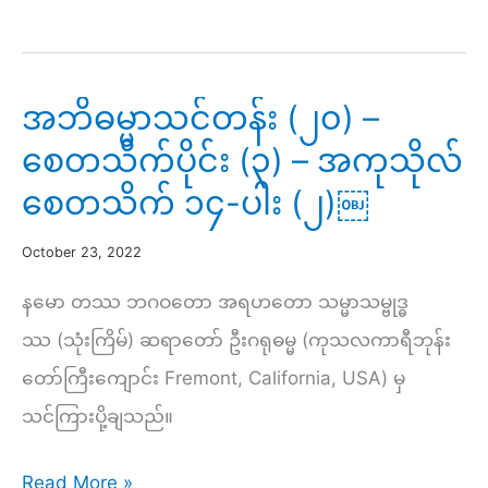
ငြိမ်းချမ်း
ရေး
သို့
အဘိဓမ္မာသင်တန်း (၂၀) –
(၃၅)
စေတသိက်ပိုင်း (၃) – အကုသိုလ်
–
စေတသိက် ၁၄-ပါး (၂)￼
ဝိပဿနာ
ကမ္မဋ္ဌာန်း(သ
October 23, 2022
မ္
နမော တဿ ဘဂဝတော အရဟတော သမ္မာသမ္ဗုဒ္ဓ
မ
ဿ (သုံးကြိမ်) ဆရာတော် ဦးဂရုဓမ္မ (ကုသလကာရီဘုန်း
သန
တော်ကြီးကျောင်း Fremont, California, USA) မှ
ဉာဏ်)ပိုင်း(၂)
သင်ကြားပို့ချသည်။
အဘိ
Read More »