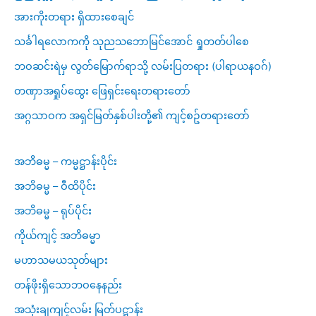
အားကိုးတရား ရှိထားစေချင်
သင်္ခါရလောကကို သုညသဘောမြင်အောင် ရှုတတ်ပါစေ
ဘဝဆင်းရဲမှ လွတ်မြောက်ရာသို့ လမ်းပြတရား (ပါရာယနဝဂ်)
တဏှာအရှုပ်ထွေး ဖြေရှင်းရေးတရားတော်
အဂ္ဂသာဝက အရှင်မြတ်နှစ်ပါးတို့၏ ကျင့်စဥ်တရားတော်
အဘိဓမ္မ – ကမ္မဋ္ဌာန်းပိုင်း
အဘိဓမ္မ – ဝီထိပိုင်း
အဘိဓမ္မ – ရုပ်ပိုင်း
ကိုယ်ကျင့် အဘိဓမ္မာ
မဟာသမယသုတ်များ
တန်ဖိုးရှိသောဘဝနေနည်း
အသုံးချကျင့်လမ်း မြတ်ပဋ္ဌာန်း