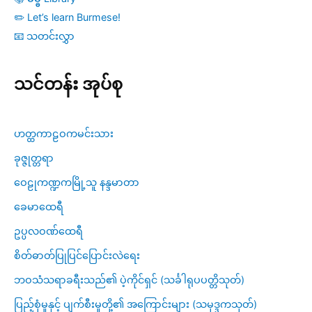
✏️ Let’s learn Burmese!
📧 သတင်းလွှာ
သင်တန်း အုပ်စု
ဟတ္ထကာဠဝကမင်းသား
ခုဇ္ဇုတ္တရာ
ဝေဠုကဏ္ဍကမြို့သူ နန္ဒမာတာ
ခေမာထေရီ
ဥပ္ပလဝဏ်ထေရီ
စိတ်ဓာတ်ပြုပြင်ပြောင်းလဲရေး
ဘဝသံသရာခရီးသည်၏ ပဲ့ကိုင်ရှင် (သင်္ခါရုပပတ္တိသုတ်)
ပြည့်စုံမှုနှင့် ပျက်စီးမှုတို့၏ အကြောင်းများ (သမုဒ္ဒကသုတ်)