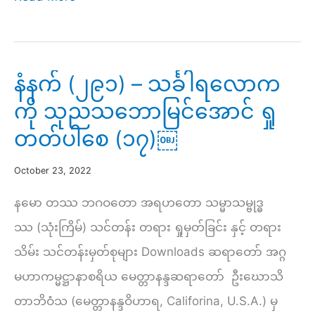
ဓ
မ္
မာ
နံနက် (၂၉၁) – သင်္ခါရလောက
သင်တန်း
ကို သုညသဘောမြင်အောင် ရှု
(၂၀)
တတ်ပါစေ (၁၇)￼
–
စေတသိက်
October 23, 2022
ပိုင်း
နမော တဿ ဘဂဝတော အရဟတော သမ္မာသမ္ဗုဒ္ဓ
(၃)
ဿ (သုံးကြိမ်) သင်တန်း တရား ရှုမှတ်ခြင်း နှင့် တရား
–
သိမ်း သင်တန်းမှတ်စုများ Downloads ဆရာတော် အဂ္ဂ
အကုသိုလ်
မဟာကမ္မဋ္ဌာနာစရိယ မေတ္တာနန္ဒဆရာတော် ဦးဃောသိ
စေတသိက်
တာဘိဝံသ (မေတ္တာနန္ဒဝိဟာရ, Califorina, U.S.A.) မှ