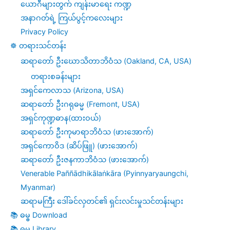
ယောဂီများတွက် ကျန်းမာရေး ကဏ္ဍ
တတ်
အနာဂတ်ရဲ့ ကြယ်ပွင့်ကလေးများ
ပါ
Privacy Policy
စေ
☸️ တရားသင်တန်း
(၁၇)
ဆရာတော် ဦးဃောသိတာဘိဝံသ (Oakland, CA, USA)
တရားစခန်းများ
￼
အရှင်ကေလာသ (Arizona, USA)
ဆရာတော် ဦးဂရုဓမ္မ (Fremont, USA)
အရှင်ကုဏ္ဍဓာန(ထားဝယ်)
ဆရာတော် ဦးကုမာရာဘိဝံသ (ဖားအောက်)
အရှင်ကောဝိဒ (ဆိပ်ဖြူ) (ဖားအောက်)
ဆရာတော် ဦးဇနကာဘိဝံသ (ဖားအောက်)
Venerable Paññādhikālaṅkāra (Pyinnyaryaungchi,
Myanmar)
ဆရာမကြီး ဒေါ်ခင်လှတင်၏ ရှင်းလင်းမှုသင်တန်းများ
📚 ဓမ္ဓ Download
📚 ဓမ္ဓ Library