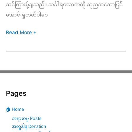
၁၄-
သင်ကြားပို့ချသည်။ သင်္ခါရလောကကို သုညသဘောမြင်
ပါး
အောင် ရှုတတ်ပါစေ
(၂)
￼
နံနက်
Read More »
(၂၉၁)
–
သင်္ခါရလောက
ကို
သုည
Pages
သဘော
မြင်
🏠 Home
အောင်
တရားဓမ္မ Posts
ရှု
အလှူဒါန Donation