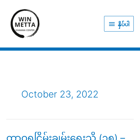
Skip
to
နှိပ်
content
နှိပ်ပါ
ပါ
October 23, 2022
ထာဝရငြိမ်းချမ်းရေးသို့ (၃၅) –