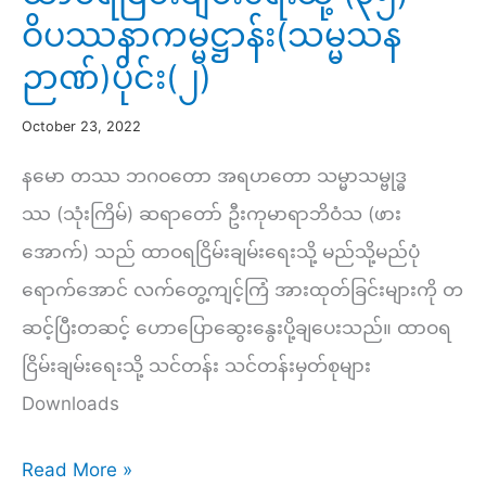
ဝိပဿနာကမ္မဋ္ဌာန်း(သမ္မသန
ဉာဏ်)ပိုင်း(၂)
October 23, 2022
နမော တဿ ဘဂဝတော အရဟတော သမ္မာသမ္ဗုဒ္ဓ
ဿ (သုံးကြိမ်) ဆရာတော် ဦးကုမာရာဘိဝံသ (ဖား
အောက်) သည် ထာဝရငြိမ်းချမ်းရေးသို့ မည်သို့မည်ပုံ
ရောက်အောင် လက်တွေ့ကျင့်ကြံ အားထုတ်ခြင်းများကို တ
ဆင့်ပြီးတဆင့် ဟောပြောဆွေးနွေးပို့ချပေးသည်။ ထာဝရ
ငြိမ်းချမ်းရေးသို့ သင်တန်း သင်တန်းမှတ်စုများ
Downloads
ထာဝရ
Read More »