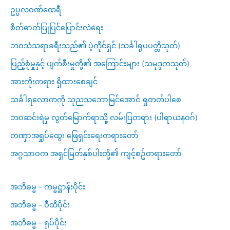
ဥပ္ပလဝဏ်ထေရီ
စိတ်ဓာတ်ပြုပြင်ပြောင်းလဲရေး
ဘဝသံသရာခရီးသည်၏ ပဲ့ကိုင်ရှင် (သင်္ခါရုပပတ္တိသုတ်)
ပြည့်စုံမှုနှင့် ပျက်စီးမှုတို့၏ အကြောင်းများ (သမုဒ္ဒကသုတ်)
အားကိုးတရား ရှိထားစေချင်
သင်္ခါရလောကကို သုညသဘောမြင်အောင် ရှုတတ်ပါစေ
ဘဝဆင်းရဲမှ လွတ်မြောက်ရာသို့ လမ်းပြတရား (ပါရာယနဝဂ်)
တဏှာအရှုပ်ထွေး ဖြေရှင်းရေးတရားတော်
အဂ္ဂသာဝက အရှင်မြတ်နှစ်ပါးတို့၏ ကျင့်စဥ်တရားတော်
အဘိဓမ္မ – ကမ္မဋ္ဌာန်းပိုင်း
အဘိဓမ္မ – ဝီထိပိုင်း
အဘိဓမ္မ – ရုပ်ပိုင်း