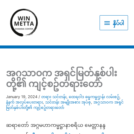
Skip
to
နှိပ်
content
နှိပ်ပါ
ပါ
အဂ္ဂသာဝက အရှင်မြတ်နှစ်ပါး
တို့၏ ကျင့်စဥ်တရားတော်
January 19, 2024
/
တရား သင်တန်း
,
ထေရဝါဒ ဓမ္မကမ္မဌာန်း လမ်းစဥ်
,
နံနက် အလုပ်ပေးတရား
,
သင်တန်း အမျိုးအစား အုပ်စု
,
အဂ္ဂသာဝက အရှင်
မြတ်နှစ်ပါးတို့၏ ကျင့်စဥ်တရားတော်
ဆရာတော် အဂ္ဂမဟာကမ္မဋ္ဌာနာစရိယ မေတ္တာနန္ဒ