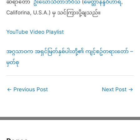
ဆရာတော်
ဦးဃောသိတာဘိဝံသ
(
မေတ္တာနန္ဒဝိဟာရ
,
Califorina, U.S.A.) မှ သင်ကြားပို့ချသည်။
YouTube Video Playlist
အဂ္ဂသာဝက အရှင်မြတ်နှစ်ပါးတို့၏ ကျင့်စဥ်တရားတော် –
မှတ်စု
←
Previous Post
Next Post
→