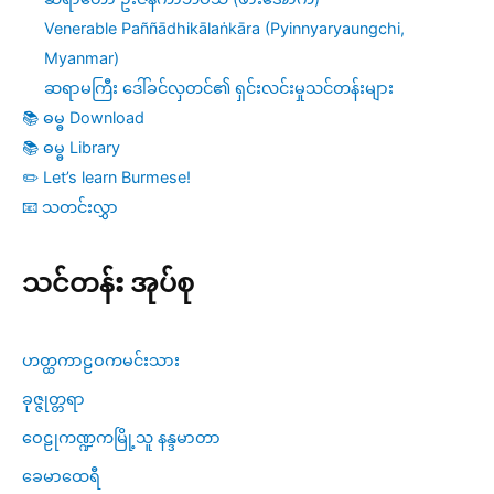
Venerable Paññādhikālaṅkāra (Pyinnyaryaungchi,
Myanmar)
ဆရာမကြီး ဒေါ်ခင်လှတင်၏ ရှင်းလင်းမှုသင်တန်းများ
📚 ဓမ္ဓ Download
📚 ဓမ္ဓ Library
✏️ Let’s learn Burmese!
📧 သတင်းလွှာ
သင်တန်း အုပ်စု
ဟတ္ထကာဠဝကမင်းသား
ခုဇ္ဇုတ္တရာ
ဝေဠုကဏ္ဍကမြို့သူ နန္ဒမာတာ
ခေမာထေရီ