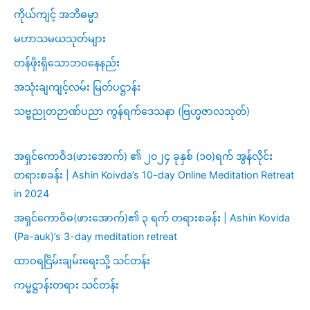
ကိုယ်ကျင့် အဘိဓမ္မာ
မဟာသမယသုတ်များ
တန်ဖိုးရှိသောဘဝနေနည်း
အသုံးချကျင့်လမ်း မြတ်ပဋ္ဌာန်း
သဗ္ဗညုတဉာဏ်ပညာ ကွန်ရက်ဒေသနာ (ဗြဟ္မဇာလသုတ်)
အရှင်ကောဝိဒ(ဖားအောက်) ၏ ၂၀၂၄ ခုနှစ် (၁၀)ရက် အွန်လိုင်း
တရားစခန်း | Ashin Koivda’s 10-day Online Meditation Retreat
in 2024
အရှင်ကောဝိဓ(ဖားအောက်)၏ ၃ ရက် တရားစခန်း | Ashin Kovida
(Pa-auk)’s 3-day meditation retreat
ထာဝရငြိမ်းချမ်းရေးသို့ သင်တန်း
ကမ္မဋ္ဌာန်းတရား သင်တန်း