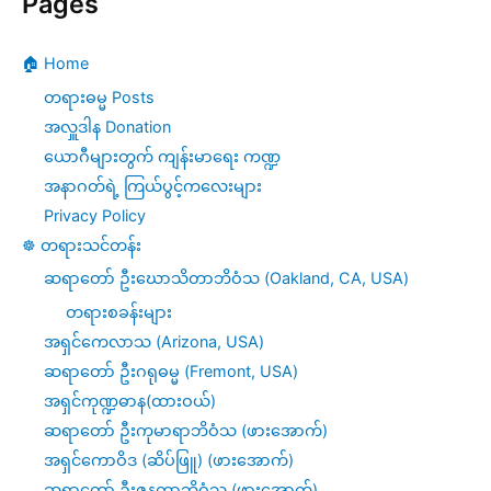
Pages
🏠 Home
တရားဓမ္မ Posts
အလှူဒါန Donation
ယောဂီများတွက် ကျန်းမာရေး ကဏ္ဍ
အနာဂတ်ရဲ့ ကြယ်ပွင့်ကလေးများ
Privacy Policy
☸️ တရားသင်တန်း
ဆရာတော် ဦးဃောသိတာဘိဝံသ (Oakland, CA, USA)
တရားစခန်းများ
အရှင်ကေလာသ (Arizona, USA)
ဆရာတော် ဦးဂရုဓမ္မ (Fremont, USA)
အရှင်ကုဏ္ဍဓာန(ထားဝယ်)
ဆရာတော် ဦးကုမာရာဘိဝံသ (ဖားအောက်)
အရှင်ကောဝိဒ (ဆိပ်ဖြူ) (ဖားအောက်)
ဆရာတော် ဦးဇနကာဘိဝံသ (ဖားအောက်)