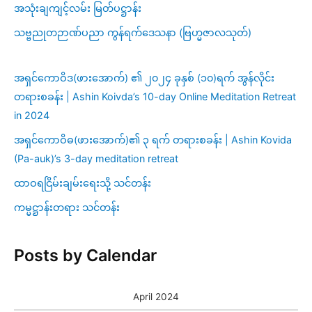
အသုံးချကျင့်လမ်း မြတ်ပဋ္ဌာန်း
သဗ္ဗညုတဉာဏ်ပညာ ကွန်ရက်ဒေသနာ (ဗြဟ္မဇာလသုတ်)
အရှင်ကောဝိဒ(ဖားအောက်) ၏ ၂၀၂၄ ခုနှစ် (၁၀)ရက် အွန်လိုင်း
တရားစခန်း | Ashin Koivda’s 10-day Online Meditation Retreat
in 2024
အရှင်ကောဝိဓ(ဖားအောက်)၏ ၃ ရက် တရားစခန်း | Ashin Kovida
(Pa-auk)’s 3-day meditation retreat
ထာဝရငြိမ်းချမ်းရေးသို့ သင်တန်း
ကမ္မဋ္ဌာန်းတရား သင်တန်း
Posts by Calendar
April 2024