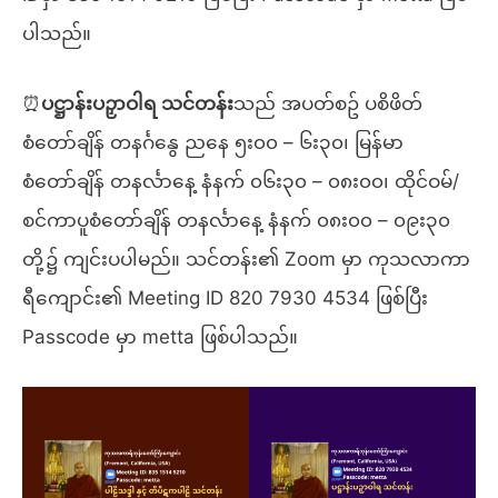
ပါသည်။
⏰
ပဋ္ဌာန်းပဉှာဝါရ သင်တန်း
သည် အပတ်စဥ် ပစိဖိတ်
စံတော်ချိန် တနင်္ဂနွေ ညနေ ၅း၀၀ – ၆း၃၀၊ မြန်မာ
စံတော်ချိန် တနင်္လာနေ့ နံနက် ၀၆း၃၀ – ၀၈း၀၀၊ ထိုင်ဝမ်/
စင်ကာပူစံတော်ချိန် တနင်္လာနေ့ နံနက် ၀၈း၀၀ – ၀၉း၃၀
တို့၌ ကျင်းပပါမည်။ သင်တန်း၏ Zoom မှာ ကုသလာကာ
ရီကျောင်း၏ Meeting ID 820 7930 4534 ဖြစ်ပြီး
Passcode မှာ metta ဖြစ်ပါသည်။