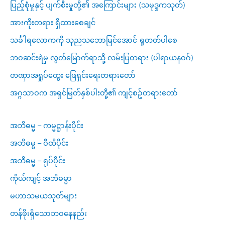
ပြည့်စုံမှုနှင့် ပျက်စီးမှုတို့၏ အကြောင်းများ (သမုဒ္ဒကသုတ်)
အားကိုးတရား ရှိထားစေချင်
သင်္ခါရလောကကို သုညသဘောမြင်အောင် ရှုတတ်ပါစေ
ဘဝဆင်းရဲမှ လွတ်မြောက်ရာသို့ လမ်းပြတရား (ပါရာယနဝဂ်)
တဏှာအရှုပ်ထွေး ဖြေရှင်းရေးတရားတော်
အဂ္ဂသာဝက အရှင်မြတ်နှစ်ပါးတို့၏ ကျင့်စဥ်တရားတော်
အဘိဓမ္မ – ကမ္မဋ္ဌာန်းပိုင်း
အဘိဓမ္မ – ဝီထိပိုင်း
အဘိဓမ္မ – ရုပ်ပိုင်း
ကိုယ်ကျင့် အဘိဓမ္မာ
မဟာသမယသုတ်များ
တန်ဖိုးရှိသောဘဝနေနည်း