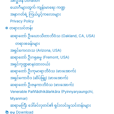
အလှူဒါန Donation
ယောဂီများတွက် ကျန်းမာရေး ကဏ္ဍ
အနာဂတ်ရဲ့ ကြယ်ပွင့်ကလေးများ
Privacy Policy
☸️ တရားသင်တန်း
ဆရာတော် ဦးဃောသိတာဘိဝံသ (Oakland, CA, USA)
တရားစခန်းများ
အရှင်ကေလာသ (Arizona, USA)
ဆရာတော် ဦးဂရုဓမ္မ (Fremont, USA)
အရှင်ကုဏ္ဍဓာန(ထားဝယ်)
ဆရာတော် ဦးကုမာရာဘိဝံသ (ဖားအောက်)
အရှင်ကောဝိဒ (ဆိပ်ဖြူ) (ဖားအောက်)
ဆရာတော် ဦးဇနကာဘိဝံသ (ဖားအောက်)
Venerable Paññādhikālaṅkāra (Pyinnyaryaungchi,
Myanmar)
ဆရာမကြီး ဒေါ်ခင်လှတင်၏ ရှင်းလင်းမှုသင်တန်းများ
📚 ဓမ္ဓ Download