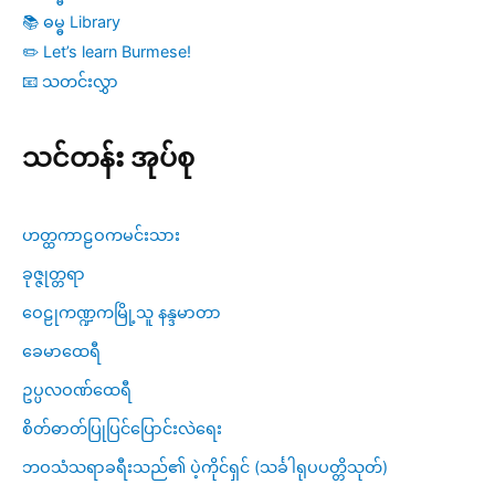
📚 ဓမ္ဓ Library
✏️ Let’s learn Burmese!
📧 သတင်းလွှာ
သင်တန်း အုပ်စု
ဟတ္ထကာဠဝကမင်းသား
ခုဇ္ဇုတ္တရာ
ဝေဠုကဏ္ဍကမြို့သူ နန္ဒမာတာ
ခေမာထေရီ
ဥပ္ပလဝဏ်ထေရီ
စိတ်ဓာတ်ပြုပြင်ပြောင်းလဲရေး
ဘဝသံသရာခရီးသည်၏ ပဲ့ကိုင်ရှင် (သင်္ခါရုပပတ္တိသုတ်)