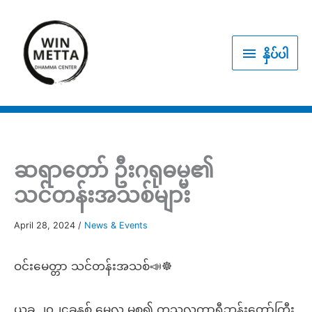
Skip
to
နှိပ်
content
နှိပ်ပါ
ပါ
ဆရာတော် ဦးဂရုဓမ္မ၏
သင်တန်းအသစ်များ
April 28, 2024
/
News & Events
ဝင်းမေတ္တာ သင်တန်းအသစ်📣☸️
ယခု ၂၀၂၄ခုနှစ် မေလ မှစ၍ ကုသလကာရီဘုန်းတော်ကြီး