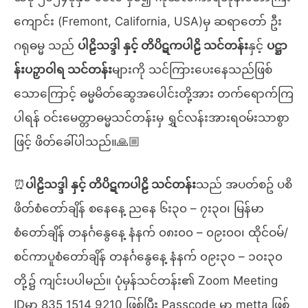
ကျောင်း (Fremont, California, USA)မှ ဆရာတော် ဦး
ဂရုဓမ္မ သည်
ပါဠိသဒ္ဒါ နှင့် တိပိဋကပါဠိ သင်တန်း
နှင့်
ပဋ္ဌာ
န်းပဉှာဝါရ သင်တန်း
များကို သင်ကြားပေးနေသည်ဖြစ်
သောကြောင့် ဓမ္မမိတ်ဆွေအပေါင်းတို့အား တက်ရောက်ကြ
ပါရန် ဝင်းမေတ္တာဓမ္မသင်တန်းမှ ရွှင်လန်းအားရဝမ်းသာစွာ
ဖြင့် ဖိတ်ခေါ်ပါသည်။🙏🏼
⏰
ပါဠိသဒ္ဒါ နှင့် တိပိဋကပါဠိ သင်တန်း
သည် အပတ်စဥ် ပစိ
ဖိတ်စံတော်ချိန် စနေနေ့ ညနေ ၆း၃၀ – ၇း၃၀၊ မြန်မာ
စံတော်ချိန် တနင်္ဂနွေနေ့ နံနက် ၀၈း၀၀ – ၀၉း၀၀၊ ထိုင်ဝမ်/
စင်ကာပူစံတော်ချိန် တနင်္ဂနွေနေ့ နံနက် ၀၉း၃၀ – ၁၀း၃၀
တို့၌ ကျင်းပပါမည်။ ပုံမှန်သင်တန်း၏ Zoom Meeting
IDမှာ 835 1514 9210 ဖြစ်ပြီး Passcode မှာ metta ဖြစ်