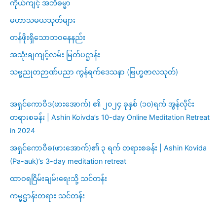
ကိုယ်ကျင့် အဘိဓမ္မာ
မဟာသမယသုတ်များ
တန်ဖိုးရှိသောဘဝနေနည်း
အသုံးချကျင့်လမ်း မြတ်ပဋ္ဌာန်း
သဗ္ဗညုတဉာဏ်ပညာ ကွန်ရက်ဒေသနာ (ဗြဟ္မဇာလသုတ်)
အရှင်ကောဝိဒ(ဖားအောက်) ၏ ၂၀၂၄ ခုနှစ် (၁၀)ရက် အွန်လိုင်း
တရားစခန်း | Ashin Koivda’s 10-day Online Meditation Retreat
in 2024
အရှင်ကောဝိဓ(ဖားအောက်)၏ ၃ ရက် တရားစခန်း | Ashin Kovida
(Pa-auk)’s 3-day meditation retreat
ထာဝရငြိမ်းချမ်းရေးသို့ သင်တန်း
ကမ္မဋ္ဌာန်းတရား သင်တန်း