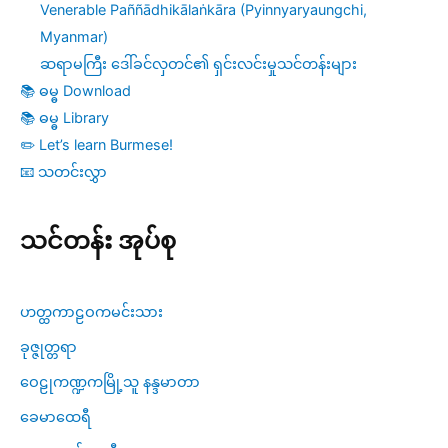
Venerable Paññādhikālaṅkāra (Pyinnyaryaungchi,
Myanmar)
ဆရာမကြီး ဒေါ်ခင်လှတင်၏ ရှင်းလင်းမှုသင်တန်းများ
📚 ဓမ္ဓ Download
📚 ဓမ္ဓ Library
✏️ Let’s learn Burmese!
📧 သတင်းလွှာ
သင်တန်း အုပ်စု
ဟတ္ထကာဠဝကမင်းသား
ခုဇ္ဇုတ္တရာ
ဝေဠုကဏ္ဍကမြို့သူ နန္ဒမာတာ
ခေမာထေရီ