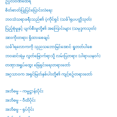
ဥပ္ပလဝဏ်ထေရီ
စိတ်ဓာတ်ပြုပြင်ပြောင်းလဲရေး
ဘဝသံသရာခရီးသည်၏ ပဲ့ကိုင်ရှင် (သင်္ခါရုပပတ္တိသုတ်)
ပြည့်စုံမှုနှင့် ပျက်စီးမှုတို့၏ အကြောင်းများ (သမုဒ္ဒကသုတ်)
အားကိုးတရား ရှိထားစေချင်
သင်္ခါရလောကကို သုညသဘောမြင်အောင် ရှုတတ်ပါစေ
ဘဝဆင်းရဲမှ လွတ်မြောက်ရာသို့ လမ်းပြတရား (ပါရာယနဝဂ်)
တဏှာအရှုပ်ထွေး ဖြေရှင်းရေးတရားတော်
အဂ္ဂသာဝက အရှင်မြတ်နှစ်ပါးတို့၏ ကျင့်စဥ်တရားတော်
အဘိဓမ္မ – ကမ္မဋ္ဌာန်းပိုင်း
အဘိဓမ္မ – ဝီထိပိုင်း
အဘိဓမ္မ – ရုပ်ပိုင်း