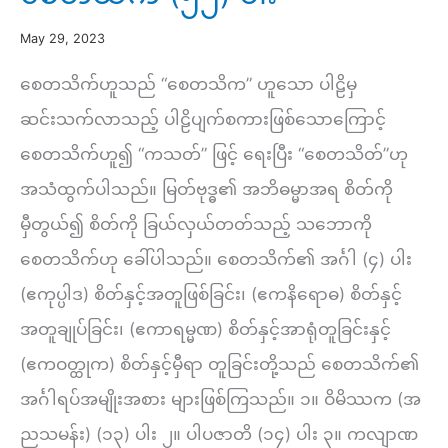
May 29, 2023
စေတသိက်ဟူသည် “စေတသိက” ဟူသော ပါဠိမှ
ဆင်းသက်လာသည့် ပါဠိပျက်စကားဖြစ်သောကြောင့်
စေတသိက်ဟူ၍ “ကသတ်” ဖြင့် ရေးပြီး “စေတသိတ်”ဟု
အသံထွက်ပါသည်။ မြတ်ဗုဒ္ဓ၏ အဘိဓမ္မာအရ စိတ်ကို
မှီတွယ်၍ စိတ်ကို ခြယ်လှယ်တတ်သည့် သဘောကို
စေတသိက်ဟု ခေါ်ပါသည်။ စေတသိက်၏ အင်္ဂါ (၄) ပါး
(ဧကုပ္ပါဒ) စိတ်နှင့်အတူဖြစ်ခြင်း၊ (ဧကနိရောဓ) စိတ်နှင့်
အတူချုပ်ခြင်း၊ (ဧကာရမ္မဏ) စိတ်နှင့်အာရုံတူခြင်းနှင့်
(ဧကဝတ္ထုက) စိတ်နှင့်မှီရာ တူခြင်းတို့သည် စေတသိက်၏
အင်္ဂါရပ်အမျိုးအစား များဖြစ်ကြသည်။ ၁။ ဝိမိဿက (အ
ညသမန်း) (၁၃) ပါး ၂။ ပါပဇာတိ (၁၄) ပါး ၃။ ကလျာဏ