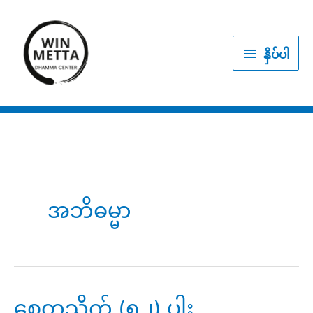
Skip
to
နှိပ်
content
နှိပ်ပါ
ပါ
အဘိဓမ္မာ
စေတသိက် (၅၂) ပါး