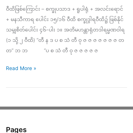
ဝီထိဖြစ်ကြောင်း – စက္ခုပသာဒ + ရူပါရုံ + အလင်းရောင်
+ မနသီကာရ ပေါင်း ၁၅/၁၆ ဝီထိ စက္ခုဒွါရဝီထိ၌ ဖြစ်နိုင်
သမျှစိတ်ပေါင်း ၄၆-ပါး ၁။ အတိမဟန္တာရုံတဒါရမ္မဏဝါရ
(၁ သို့ ၂ ဝီထိ) “တီ န ဒ ပ စ သံ တီ ဝု ဇ ဇ ဇ ဇ ဇ ဇ ဇ တ
တ” ဘ ဘ “ပ စ သံ တီ ဝု ဇ ဇ ဇ ဇ ဇ
စက္ခု
Read More »
ဒွါရ
ဝီထိ
၁၅/၁၆
ဝီထိ
Pages