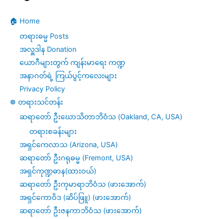
🏠 Home
တရားဓမ္မ Posts
အလှူဒါန Donation
ယောဂီများတွက် ကျန်းမာရေး ကဏ္ဍ
အနာဂတ်ရဲ့ ကြယ်ပွင့်ကလေးများ
Privacy Policy
☸️ တရားသင်တန်း
ဆရာတော် ဦးဃောသိတာဘိဝံသ (Oakland, CA, USA)
တရားစခန်းများ
အရှင်ကေလာသ (Arizona, USA)
ဆရာတော် ဦးဂရုဓမ္မ (Fremont, USA)
အရှင်ကုဏ္ဍဓာန(ထားဝယ်)
ဆရာတော် ဦးကုမာရာဘိဝံသ (ဖားအောက်)
အရှင်ကောဝိဒ (ဆိပ်ဖြူ) (ဖားအောက်)
ဆရာတော် ဦးဇနကာဘိဝံသ (ဖားအောက်)