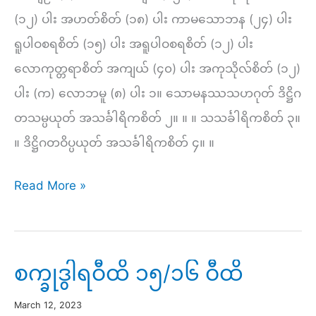
(၁၂) ပါး အဟတ်စိတ် (၁၈) ပါး ကာမသောဘန (၂၄) ပါး
ရူပါဝစရစိတ် (၁၅) ပါး အရူပါဝစရစိတ် (၁၂) ပါး
လောကုတ္တရာစိတ် အကျယ် (၄၀) ပါး အကုသိုလ်စိတ် (၁၂)
ပါး (က) လောဘမူ (၈) ပါး ၁။ သောမနဿသဟဂုတ် ဒိဋ္ဌိဂ
တသမ္ပယုတ် အသင်္ခါရိကစိတ် ၂။ ။ ။ သသင်္ခါရိကစိတ် ၃။
။ ဒိဋ္ဌိဂတဝိပ္ပယုတ် အသင်္ခါရိကစိတ် ၄။ ။
စိတ်
Read More »
အကျဉ်း
(၈၉)ပါး၊
စိတ်
စက္ခုဒွါရဝီထိ ၁၅/၁၆ ဝီထိ
အကျယ်(၁၂၁)ပါး
March 12, 2023