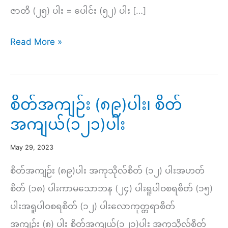
ဇာတိ (၂၅) ပါး = ပေါင်း (၅၂) ပါး […]
စေတသိက်
Read More »
(၅၂)
ပါး
စိတ်အကျဉ်း (၈၉)ပါး၊ စိတ်
အကျယ်(၁၂၁)ပါး
May 29, 2023
စိတ်အကျဉ်း (၈၉)ပါး အကုသိုလ်စိတ် (၁၂) ပါးအဟတ်
စိတ် (၁၈) ပါးကာမသောဘန (၂၄) ပါးရူပါဝစရစိတ် (၁၅)
ပါးအရူပါဝစရစိတ် (၁၂) ပါးလောကုတ္တရာစိတ်
အကျဉ်း (၈) ပါး စိတ်အကျယ်(၁၂၁)ပါး အကုသိုလ်စိတ်