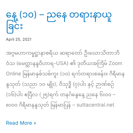
နေ့ (၁၀) – ညနေ တရားနာယူ
ခြင်း
April 25, 2021
အဂ္ဂမဟာကမ္မဋ္ဌာနာစရိယ ဆရာတော် ဦးဃောသိတာဘိ
ဝံသ (မေတ္တာနန္ဒဝိဟာရ-USA) ၏ ဒုတိယအကြိမ် Zoom
Online မြန်မာနှစ်သစ်ကူး (၁၀) ရက်တရားစခန်း။ ဂိရိမာန
န္ဒသုတ် (သညာ ၁၀ မျိုး), ဝိသုဒ္ဓိ (၇)ပါး နှင့် ဉာဏ်စဉ်
(၁၆)ပါး ဧပြီလ (၂၅)ရက် တနင်္ဂနွေနေ့ ညနေ ၆း၀၀ –
၈း၀၀ ဂိရိမာနန္ဒသုတ် မြန်မာပြန် – suttacentral.net
နေ့
Read More »
(၁၀)