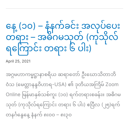
–
ညနေ
နေ့ (၁၀) – နံနက်ခင်း အလုပ်ပေး
တရားနာ
တရား – အဓိဂမသုတ် (ကုသိုလ်
ယူ
ရကြောင်း တရား ၆ ပါး)
ခြင်း
April 25, 2021
အဂ္ဂမဟာကမ္မဋ္ဌာနာစရိယ ဆရာတော် ဦးဃောသိတာဘိ
ဝံသ (မေတ္တာနန္ဒဝိဟာရ-USA) ၏ ဒုတိယအကြိမ် Zoom
Online မြန်မာနှစ်သစ်ကူး (၁၀) ရက်တရားစခန်း။ အဓိဂမ
သုတ် (ကုသိုလ်ရကြောင်း တရား ၆ ပါး) ဧပြီလ (၂၅)ရက်
တနင်္ဂနွေနေ့ နံနက် ၈း၀၀ – ၈း၃၀