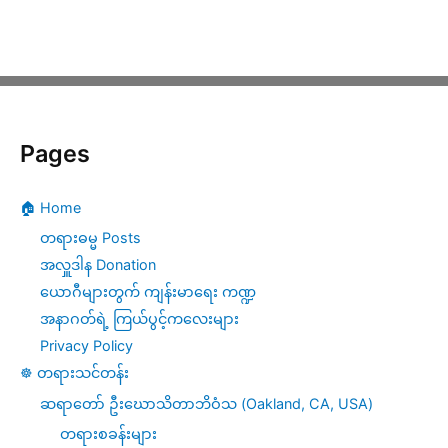
တရားနာ
ယူ
ခြင်း
Pages
🏠 Home
တရားဓမ္မ Posts
အလှူဒါန Donation
ယောဂီများတွက် ကျန်းမာရေး ကဏ္ဍ
အနာဂတ်ရဲ့ ကြယ်ပွင့်ကလေးများ
Privacy Policy
☸️ တရားသင်တန်း
ဆရာတော် ဦးဃောသိတာဘိဝံသ (Oakland, CA, USA)
တရားစခန်းများ