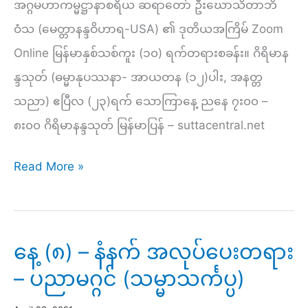
တရား
အဂ္ဂမဟာကမ္မဋ္ဌာနာစရိယ ဆရာတော် ဦးဃောသိတာဘိ
–
ဝံသ (မေတ္တာနန္ဒဝိဟာရ-USA) ၏ ဒုတိယအကြိမ် Zoom
မ
Online မြန်မာနှစ်သစ်ကူး (၁၀) ရက်တရားစခန်း။ ဂိရိမာန
ဂ္
န္ဒသုတ် (ဓမ္မာနုပဿနာ- အာယတန (၁၂)ပါး, အနတ္တ
ဂင်
သညာ) ဧပြီလ (၂၃)ရက် သောကြာနေ့ ညနေ ၇း၀၀ –
(၈)
၈း၀၀ ဂိရိမာနန္ဒသုတ် မြန်မာပြန် – suttacentral.net
ပါး
နေ့
Read More »
နှင့်
(၈)
သစ္စာ
–
(၄)ပါး
ညနေ
နေ့ (၈) – နံနက် အလုပ်ပေးတရား
တရားနာ
– ပညာမဂ္ဂင် (သမ္မာသင်္ကပ္ပ)
ယူ