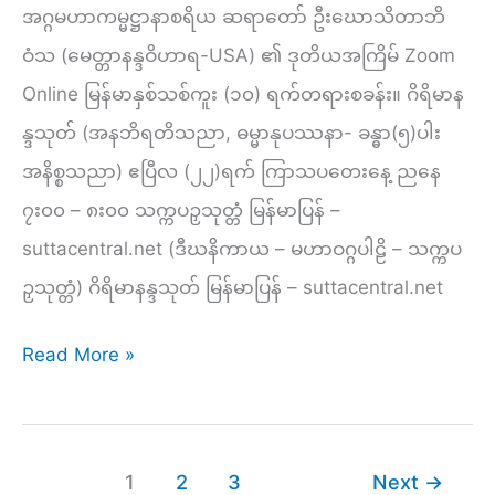
တရား
အဂ္ဂမဟာကမ္မဋ္ဌာနာစရိယ ဆရာတော် ဦးဃောသိတာဘိ
–
ဝံသ (မေတ္တာနန္ဒဝိဟာရ-USA) ၏ ဒုတိယအကြိမ် Zoom
ပညာ
Online မြန်မာနှစ်သစ်ကူး (၁၀) ရက်တရားစခန်း။ ဂိရိမာန
မ
န္ဒသုတ် (အနဘိရတိသညာ, ဓမ္မာနုပဿနာ- ခန္ဓာ(၅)ပါး
ဂ္
အနိစ္စသညာ) ဧပြီလ (၂၂)ရက် ကြာသပတေးနေ့ ညနေ
ဂင်
၇း၀၀ – ၈း၀၀ သက္ကပဉှသုတ္တံ မြန်မာပြန် –
(သမ္မာ
suttacentral.net (ဒီဃနိကာယ – မဟာဝဂ္ဂပါဠိ – သက္ကပ
သ
ဉှသုတ္တံ) ဂိရိမာနန္ဒသုတ် မြန်မာပြန် – suttacentral.net
င်္
နေ့
Read More »
က
(၇)
ပ္ပ)
–
ညနေ
1
2
3
Next
→