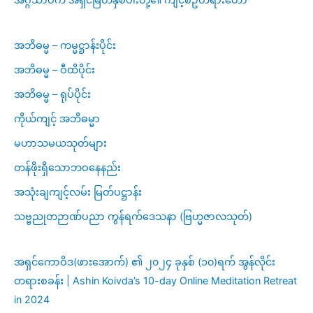
အဘိဓမ္မ – ကမ္မဋ္ဌာန်းပိုင်း
အဘိဓမ္မ – ဝီထိပိုင်း
အဘိဓမ္မ – ရုပ်ပိုင်း
ကိုယ်ကျင့် အဘိဓမ္မာ
မဟာသမယသုတ်များ
တန်ဖိုးရှိသောဘဝနေနည်း
အသုံးချကျင့်လမ်း မြတ်ပဋ္ဌာန်း
သဗ္ဗညုတဉာဏ်ပညာ ကွန်ရက်ဒေသနာ (ဗြဟ္မဇာလသုတ်)
အရှင်ကောဝိဒ(ဖားအောက်) ၏ ၂၀၂၄ ခုနှစ် (၁၀)ရက် အွန်လိုင်း
တရားစခန်း | Ashin Koivda’s 10-day Online Meditation Retreat
in 2024