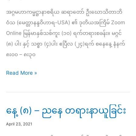
အဂ္ဂမဟာကမ္မဋ္ဌာနာစရိယ ဆရာတော် ဦးဃောသိတာဘိ
ဝံသ (မေတ္တာနန္ဒဝိဟာရ-USA) ၏ ဒုတိယအကြိမ် Zoom
Online မြန်မာနှစ်သစ်ကူး (၁၀) ရက်တရားစခန်း။ မဂ္ဂင်
(၈) ပါး နှင့် သစ္စာ (၄)ပါး ဧပြီလ (၂၄)ရက် စနေနေ့ နံနက်
၈း၀၀ – ၈း၃၀
နေ့
Read More »
(၉)
–
နံနက်
နေ့ (၈) – ညနေ တရားနာယူခြင်း
အလုပ်
April 23, 2021
ပေး