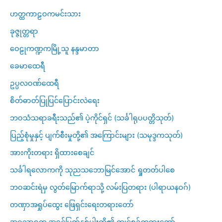
ဟတ္ထကာဠဝကမင်းသား
ခုဇ္ဇုတ္တရာ
ဝေဠုကဏ္ဍကမြို့သူ နန္ဒမာတာ
ခေမာထေရီ
ဥပ္ပလဝဏ်ထေရီ
စိတ်ဓာတ်ပြုပြင်ပြောင်းလဲရေး
ဘဝသံသရာခရီးသည်၏ ပဲ့ကိုင်ရှင် (သင်္ခါရုပပတ္တိသုတ်)
ပြည့်စုံမှုနှင့် ပျက်စီးမှုတို့၏ အကြောင်းများ (သမုဒ္ဒကသုတ်)
အားကိုးတရား ရှိထားစေချင်
သင်္ခါရလောကကို သုညသဘောမြင်အောင် ရှုတတ်ပါစေ
ဘဝဆင်းရဲမှ လွတ်မြောက်ရာသို့ လမ်းပြတရား (ပါရာယနဝဂ်)
တဏှာအရှုပ်ထွေး ဖြေရှင်းရေးတရားတော်
အဂ္ဂသာဝက အရှင်မြတ်နှစ်ပါးတို့၏ ကျင့်စဥ်တရားတော်