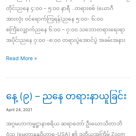
(ကုသိုလ်
တိုင်းညနေ ၄:၀၀ – ၅:၀၀ နာရီ ..တရားစစ် (ယောဂီ
ရ
အားလုံး ဝင်ရောက်ကြရန်)ညနေ ၅:၀၀- ၆:၀၀
ကြောင်း
စင်္ကြံလျှောက်ညနေ ၆:၀၀ – ၇:၀၀ သဘောတရားရေးရာ
တရား
အပိုင်းညနေ ၇:၀၀ -၈:၀၀ တရားပွဲအောင်ပွဲ အခမ်းအနား
၆
မြန်မာ
ပါး)
Read More »
နှစ်ကူး
(၁၀)
ရက်
နေ့ (၉) – ညနေ တရားနာယူခြင်း
တရား
April 24, 2021
စခန်း
အောင်ပွဲ
အဂ္ဂမဟာကမ္မဋ္ဌာနာစရိယ ဆရာတော် ဦးဃောသိတာဘိ
နေ့
ဝံသ (မေတ္တာနန္ဒဝိဟာရ-USA) ၏ ဒုတိယအကြိမ် Zoom