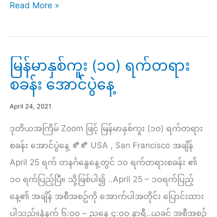
နေ့
Read More »
(၁၀)
–
နံနက်ခင်း
မြန်မာနှစ်ကူး (၁၀) ရက်တရား
အလုပ်
စခန်း အောင်ပွဲနေ့
ပေး
တရား
April 24, 2021
–
ဒုတိယအကြိမ် Zoom ဖြင့် မြန်မာနှစ်ကူး (၁၀) ရက်တရား
အ
စခန်း အောင်ပွဲနေ့ 🍂🍂 USA , San Francisco အချိန်
ဓိ
April 25 ရက် တနင်္ဂနွေနေ့တွင် ၁၀ ရက်တရားစခန်း ၏
ဂ
၁၀ ရက်ပြည့်ပြီ။ သို့ဖြစ်ပါ၍ ..April 25 – ၁၀ရက်ပြည့်
မ
နေ့၏ အချိန် အစီအစဥ်ကို အောက်ပါအတိုင်း ပြောင်းထား
သုတ်
ပါသည်။နံနက် ၆:၀၀ – ညနေ ၄:၀၀ နာရီ..ယခင် အစီအစဉ်