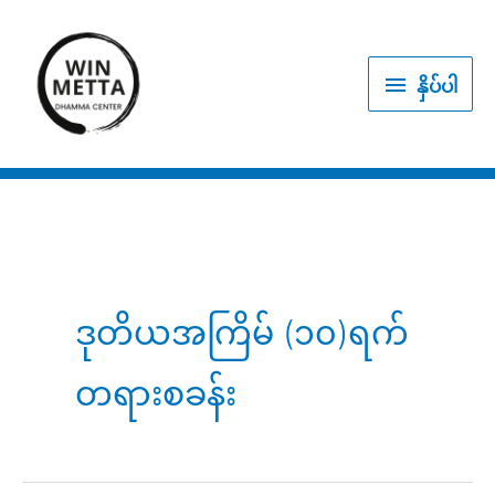
Skip
to
နှိပ်
content
နှိပ်ပါ
ပါ
ဒုတိယအကြိမ် (၁၀)ရက်
တရားစခန်း