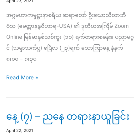
ခြင်း
April 23, 2021
အဂ္ဂမဟာကမ္မဋ္ဌာနာစရိယ ဆရာတော် ဦးဃောသိတာဘိ
ဝံသ (မေတ္တာနန္ဒဝိဟာရ-USA) ၏ ဒုတိယအကြိမ် Zoom
Online မြန်မာနှစ်သစ်ကူး (၁၀) ရက်တရားစခန်း။ ပညာမဂ္ဂ
င် (သမ္မာသင်္ကပ္ပ) ဧပြီလ (၂၃)ရက် သောကြာနေ့ နံနက်
၈း၀၀ – ၈း၃၀
နေ့
Read More »
(၈)
–
နံနက်
နေ့ (၇) – ညနေ တရားနာယူခြင်း
အလုပ်
April 22, 2021
ပေး