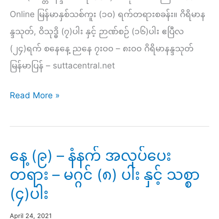
Online မြန်မာနှစ်သစ်ကူး (၁၀) ရက်တရားစခန်း။ ဂိရိမာန
န္ဒသုတ်, ဝိသုဒ္ဓိ (၇)ပါး နှင့် ဉာဏ်စဉ် (၁၆)ပါး ဧပြီလ
(၂၄)ရက် စနေနေ့ ညနေ ၇း၀၀ – ၈း၀၀ ဂိရိမာနန္ဒသုတ်
မြန်မာပြန် – suttacentral.net
နေ့
Read More »
(၉)
–
ညနေ
နေ့ (၉) – နံနက် အလုပ်ပေး
တရားနာ
တရား – မဂ္ဂင် (၈) ပါး နှင့် သစ္စာ
ယူ
(၄)ပါး
ခြင်း
April 24, 2021