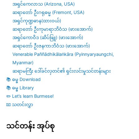
အရှင်ကေလာသ (Arizona, USA)
ဆရာတော် ဦးဂရုဓမ္မ (Fremont, USA)
အရှင်ကုဏ္ဍဓာန(ထားဝယ်)
ဆရာတော် ဦးကုမာရာဘိဝံသ (ဖားအောက်)
အရှင်ကောဝိဒ (ဆိပ်ဖြူ) (ဖားအောက်)
ဆရာတော် ဦးဇနကာဘိဝံသ (ဖားအောက်)
Venerable Paññādhikālaṅkāra (Pyinnyaryaungchi,
Myanmar)
ဆရာမကြီး ဒေါ်ခင်လှတင်၏ ရှင်းလင်းမှုသင်တန်းများ
📚 ဓမ္ဓ Download
📚 ဓမ္ဓ Library
✏️ Let’s learn Burmese!
📧 သတင်းလွှာ
သင်တန်း အုပ်စု