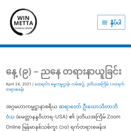
Skip
to
နှိပ်
content
နှိပ်ပါ
ပါ
နေ့ (၉) – ညနေ တရားနာယူခြင်း
April 24, 2021
/
ထေရဝါဒ ဓမ္မကမ္မဌာန်း လမ်းစဥ်
,
ဒုတိယအကြိမ် (၁၀)ရက်
တရားစခန်း
အဂ္ဂမဟာကမ္မဋ္ဌာနာစရိယ
ဆရာတော် ဦးဃောသိတာဘိ
ဝံသ
(မေတ္တာနန္ဒဝိဟာရ-USA) ၏ ဒုတိယအကြိမ် Zoom
Online မြန်မာနှစ်သစ်ကူး (၁၀) ရက်တရားစခန်း။