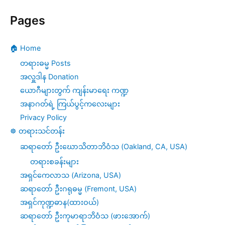
Pages
🏠 Home
တရားဓမ္မ Posts
အလှူဒါန Donation
ယောဂီများတွက် ကျန်းမာရေး ကဏ္ဍ
အနာဂတ်ရဲ့ ကြယ်ပွင့်ကလေးများ
Privacy Policy
☸️ တရားသင်တန်း
ဆရာတော် ဦးဃောသိတာဘိဝံသ (Oakland, CA, USA)
တရားစခန်းများ
အရှင်ကေလာသ (Arizona, USA)
ဆရာတော် ဦးဂရုဓမ္မ (Fremont, USA)
အရှင်ကုဏ္ဍဓာန(ထားဝယ်)
ဆရာတော် ဦးကုမာရာဘိဝံသ (ဖားအောက်)