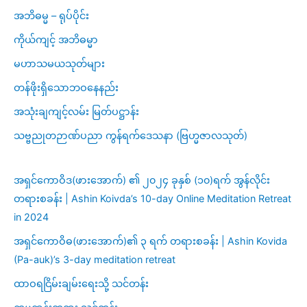
အဘိဓမ္မ – ရုပ်ပိုင်း
ကိုယ်ကျင့် အဘိဓမ္မာ
မဟာသမယသုတ်များ
တန်ဖိုးရှိသောဘဝနေနည်း
အသုံးချကျင့်လမ်း မြတ်ပဋ္ဌာန်း
သဗ္ဗညုတဉာဏ်ပညာ ကွန်ရက်ဒေသနာ (ဗြဟ္မဇာလသုတ်)
အရှင်ကောဝိဒ(ဖားအောက်) ၏ ၂၀၂၄ ခုနှစ် (၁၀)ရက် အွန်လိုင်း
တရားစခန်း | Ashin Koivda’s 10-day Online Meditation Retreat
in 2024
အရှင်ကောဝိဓ(ဖားအောက်)၏ ၃ ရက် တရားစခန်း | Ashin Kovida
(Pa-auk)’s 3-day meditation retreat
ထာဝရငြိမ်းချမ်းရေးသို့ သင်တန်း