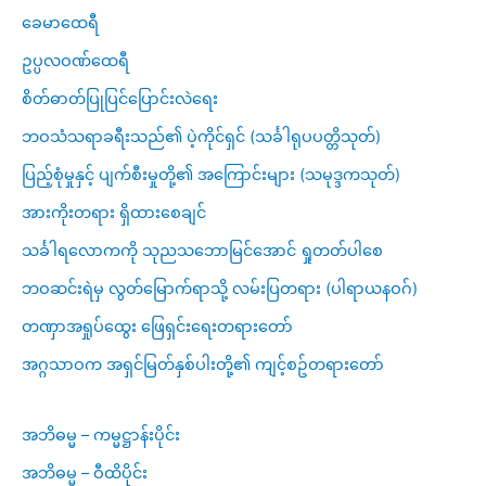
ခေမာထေရီ
ဥပ္ပလဝဏ်ထေရီ
စိတ်ဓာတ်ပြုပြင်ပြောင်းလဲရေး
ဘဝသံသရာခရီးသည်၏ ပဲ့ကိုင်ရှင် (သင်္ခါရုပပတ္တိသုတ်)
ပြည့်စုံမှုနှင့် ပျက်စီးမှုတို့၏ အကြောင်းများ (သမုဒ္ဒကသုတ်)
အားကိုးတရား ရှိထားစေချင်
သင်္ခါရလောကကို သုညသဘောမြင်အောင် ရှုတတ်ပါစေ
ဘဝဆင်းရဲမှ လွတ်မြောက်ရာသို့ လမ်းပြတရား (ပါရာယနဝဂ်)
တဏှာအရှုပ်ထွေး ဖြေရှင်းရေးတရားတော်
အဂ္ဂသာဝက အရှင်မြတ်နှစ်ပါးတို့၏ ကျင့်စဥ်တရားတော်
အဘိဓမ္မ – ကမ္မဋ္ဌာန်းပိုင်း
အဘိဓမ္မ – ဝီထိပိုင်း