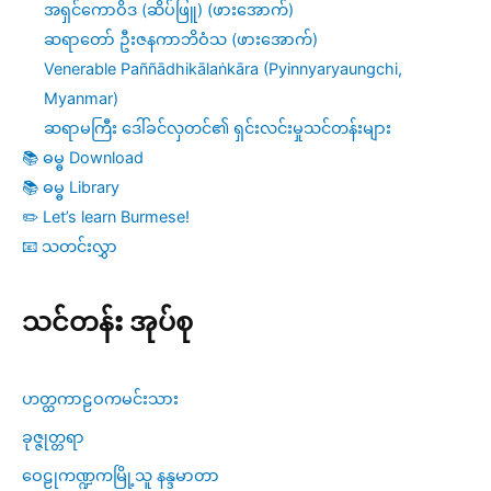
အရှင်ကောဝိဒ (ဆိပ်ဖြူ) (ဖားအောက်)
ဆရာတော် ဦးဇနကာဘိဝံသ (ဖားအောက်)
Venerable Paññādhikālaṅkāra (Pyinnyaryaungchi,
Myanmar)
ဆရာမကြီး ဒေါ်ခင်လှတင်၏ ရှင်းလင်းမှုသင်တန်းများ
📚 ဓမ္ဓ Download
📚 ဓမ္ဓ Library
✏️ Let’s learn Burmese!
📧 သတင်းလွှာ
သင်တန်း အုပ်စု
ဟတ္ထကာဠဝကမင်းသား
ခုဇ္ဇုတ္တရာ
ဝေဠုကဏ္ဍကမြို့သူ နန္ဒမာတာ