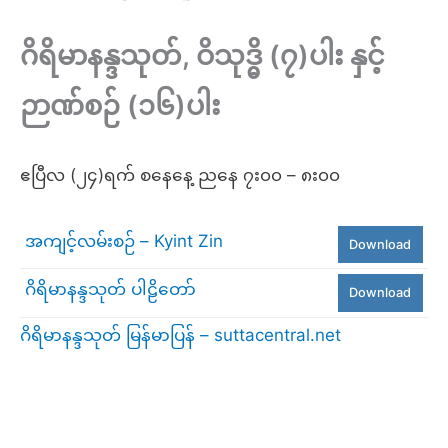
ဂိရိမာနန္ဒသုတ်, ဝိသုဒ္ဓိ (၇)ပါး နှင့်
ဉာဏ်စဉ် (၁၆)ပါး
ဧပြီလ (၂၄)ရက် စနေနေ့ ညနေ ၇း၀၀ – ၈း၀၀
အကျင့်လမ်းစဉ် – Kyint Zin
Download
ဂိရိမာနန္ဒသုတ် ပါဠိတော်
Download
ဂိရိမာနန္ဒသုတ် မြန်မာပြန် – suttacentral.net