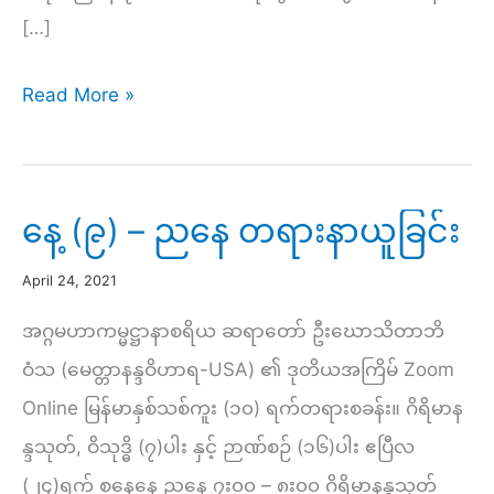
[…]
မြန်မာ
Read More »
နှစ်ကူး
(၁၀)
ရက်
နေ့ (၉) – ညနေ တရားနာယူခြင်း
တရား
April 24, 2021
စခန်း
အောင်ပွဲ
အဂ္ဂမဟာကမ္မဋ္ဌာနာစရိယ ဆရာတော် ဦးဃောသိတာဘိ
နေ့
ဝံသ (မေတ္တာနန္ဒဝိဟာရ-USA) ၏ ဒုတိယအကြိမ် Zoom
Online မြန်မာနှစ်သစ်ကူး (၁၀) ရက်တရားစခန်း။ ဂိရိမာန
န္ဒသုတ်, ဝိသုဒ္ဓိ (၇)ပါး နှင့် ဉာဏ်စဉ် (၁၆)ပါး ဧပြီလ
(၂၄)ရက် စနေနေ့ ညနေ ၇း၀၀ – ၈း၀၀ ဂိရိမာနန္ဒသုတ်