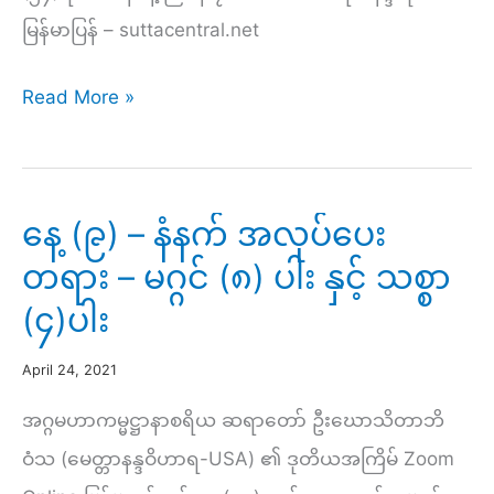
မြန်မာပြန် – suttacentral.net
နေ့
Read More »
(၉)
–
ညနေ
နေ့ (၉) – နံနက် အလုပ်ပေး
တရားနာ
တရား – မဂ္ဂင် (၈) ပါး နှင့် သစ္စာ
ယူ
(၄)ပါး
ခြင်း
April 24, 2021
အဂ္ဂမဟာကမ္မဋ္ဌာနာစရိယ ဆရာတော် ဦးဃောသိတာဘိ
ဝံသ (မေတ္တာနန္ဒဝိဟာရ-USA) ၏ ဒုတိယအကြိမ် Zoom