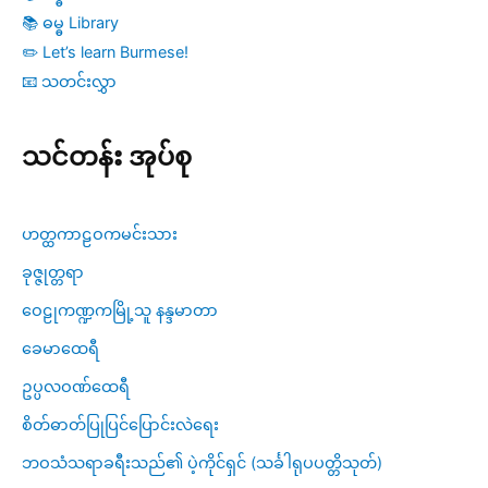
📚 ဓမ္ဓ Library
✏️ Let’s learn Burmese!
📧 သတင်းလွှာ
သင်တန်း အုပ်စု
ဟတ္ထကာဠဝကမင်းသား
ခုဇ္ဇုတ္တရာ
ဝေဠုကဏ္ဍကမြို့သူ နန္ဒမာတာ
ခေမာထေရီ
ဥပ္ပလဝဏ်ထေရီ
စိတ်ဓာတ်ပြုပြင်ပြောင်းလဲရေး
ဘဝသံသရာခရီးသည်၏ ပဲ့ကိုင်ရှင် (သင်္ခါရုပပတ္တိသုတ်)