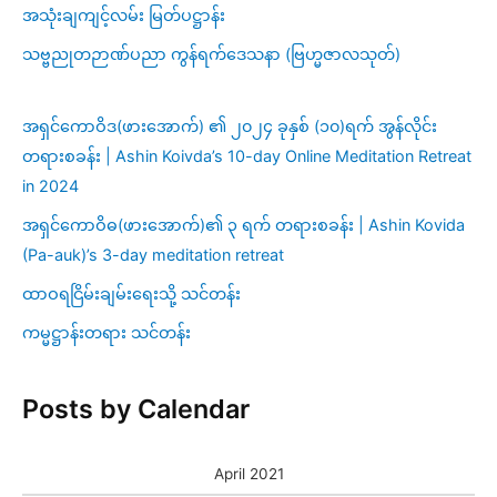
အသုံးချကျင့်လမ်း မြတ်ပဋ္ဌာန်း
သဗ္ဗညုတဉာဏ်ပညာ ကွန်ရက်ဒေသနာ (ဗြဟ္မဇာလသုတ်)
အရှင်ကောဝိဒ(ဖားအောက်) ၏ ၂၀၂၄ ခုနှစ် (၁၀)ရက် အွန်လိုင်း
တရားစခန်း | Ashin Koivda’s 10-day Online Meditation Retreat
in 2024
အရှင်ကောဝိဓ(ဖားအောက်)၏ ၃ ရက် တရားစခန်း | Ashin Kovida
(Pa-auk)’s 3-day meditation retreat
ထာဝရငြိမ်းချမ်းရေးသို့ သင်တန်း
ကမ္မဋ္ဌာန်းတရား သင်တန်း
Posts by Calendar
April 2021