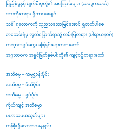
ပြည့်စုံမှုနှင့် ပျက်စီးမှုတို့၏ အကြောင်းများ (သမုဒ္ဒကသုတ်)
အားကိုးတရား ရှိထားစေချင်
သင်္ခါရလောကကို သုညသဘောမြင်အောင် ရှုတတ်ပါစေ
ဘဝဆင်းရဲမှ လွတ်မြောက်ရာသို့ လမ်းပြတရား (ပါရာယနဝဂ်)
တဏှာအရှုပ်ထွေး ဖြေရှင်းရေးတရားတော်
အဂ္ဂသာဝက အရှင်မြတ်နှစ်ပါးတို့၏ ကျင့်စဥ်တရားတော်
အဘိဓမ္မ – ကမ္မဋ္ဌာန်းပိုင်း
အဘိဓမ္မ – ဝီထိပိုင်း
အဘိဓမ္မ – ရုပ်ပိုင်း
ကိုယ်ကျင့် အဘိဓမ္မာ
မဟာသမယသုတ်များ
တန်ဖိုးရှိသောဘဝနေနည်း