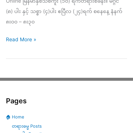
Online မြန်မာနှစ်သစ်ကူး (၁၀) ရက်တရားစခန်း။ မဂ္ဂင်
(၈) ပါး နှင့် သစ္စာ (၄)ပါး ဧပြီလ (၂၄)ရက် စနေနေ့ နံနက်
၈း၀၀ – ၈း၃၀
နေ့
Read More »
(၉)
–
နံနက်
အလုပ်
ပေး
Pages
တရား
–
🏠 Home
မ
တရားဓမ္မ Posts
ဂ္