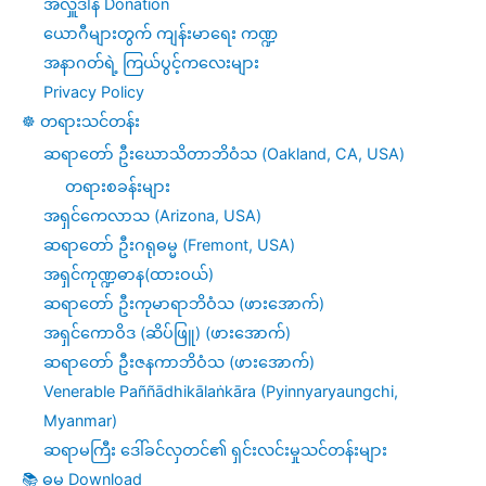
အလှူဒါန Donation
ယောဂီများတွက် ကျန်းမာရေး ကဏ္ဍ
ဂင်
အနာဂတ်ရဲ့ ကြယ်ပွင့်ကလေးများ
(၈)
Privacy Policy
ပါး
☸️ တရားသင်တန်း
နှင့်
ဆရာတော် ဦးဃောသိတာဘိဝံသ (Oakland, CA, USA)
တရားစခန်းများ
သစ္စာ
အရှင်ကေလာသ (Arizona, USA)
(၄)ပါး
ဆရာတော် ဦးဂရုဓမ္မ (Fremont, USA)
အရှင်ကုဏ္ဍဓာန(ထားဝယ်)
ဆရာတော် ဦးကုမာရာဘိဝံသ (ဖားအောက်)
အရှင်ကောဝိဒ (ဆိပ်ဖြူ) (ဖားအောက်)
ဆရာတော် ဦးဇနကာဘိဝံသ (ဖားအောက်)
Venerable Paññādhikālaṅkāra (Pyinnyaryaungchi,
Myanmar)
ဆရာမကြီး ဒေါ်ခင်လှတင်၏ ရှင်းလင်းမှုသင်တန်းများ
📚 ဓမ္ဓ Download