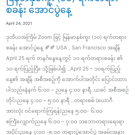
စခန်း အောင်ပွဲနေ့
April 24, 2021
ဒုတိယအကြိမ် Zoom ဖြင့် မြန်မာနှစ်ကူး (၁၀) ရက်တရား
စခန်း အောင်ပွဲနေ့ 🍂🍂 USA , San Francisco အချိန်
April 25 ရက် တနင်္ဂနွေနေ့တွင် ၁၀ ရက်တရားစခန်း ၏
၁၀ ရက်ပြည့်ပြီ။ သို့ဖြစ်ပါ၍ ..April 25 – ၁၀ရက်ပြည့်
နေ့၏ အချိန် အစီအစဥ်ကို အောက်ပါအတိုင်း ပြောင်းထား
ပါသည်။နံနက် ၆:၀၀ – ညနေ ၄:၀၀ နာရီ..ယခင် အစီအစဉ်
တိုင်းညနေ ၄:၀၀ – ၅:၀၀ နာရီ ..တရားစစ် (ယောဂီ
အားလုံး ဝင်ရောက်ကြရန်)ညနေ ၅:၀၀- ၆:၀၀
စင်္ကြံလျှောက်ညနေ ၆:၀၀ – ၇:၀၀ သဘောတရားရေးရာ
အပိုင်းညနေ ၇:၀၀ -၈:၀၀ တရားပွဲအောင်ပွဲ အခမ်းအနား