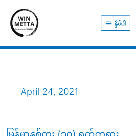
Skip
to
နှိပ်
content
နှိပ်ပါ
ပါ
April 24, 2021
မြန်မာနှစ်ကူး (၁၀) ရက်တရား