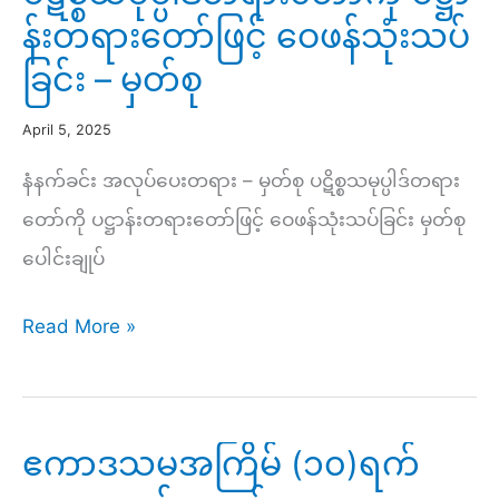
န်းတရားတော်ဖြင့် ဝေဖန်သုံးသပ်
ခြင်း – မှတ်စု
April 5, 2025
နံနက်ခင်း အလုပ်ပေးတရား – မှတ်စု ပဋိစ္စသမုပ္ပါဒ်တရား
တော်ကို ပဋ္ဌာန်းတရားတော်ဖြင့် ဝေဖန်သုံးသပ်ခြင်း မှတ်စု
ပေါင်းချုပ်
ပ
Read More »
ဋိ
စ္
စ
ဧကာဒသမအကြိမ် (၁၀)ရက်
သ