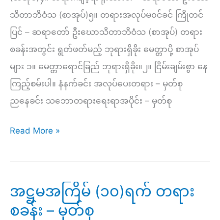
သိတာဘိဝံသ (စာအုပ်)၅။ တရားအလုပ်မ၀င်ခင် ကြိုတင်
ပြင် – ဆရာတော် ဦးဃောသိတာဘိဝံသ (စာအုပ်) တရား
စခန်းအတွင်း ရွတ်ဖတ်မည့် ဘုရားရှိခိုး မေတ္တာပို့ စာအုပ်
များ ၁။ မေတ္တာရောင်ခြည် ဘုရားရှိခိုး။၂။ ငြိမ်းချမ်းစွာ နေ
ကြည့်စမ်းပါ။ နံနက်ခင်း အလုပ်ပေးတရား – မှတ်စု
ညနေခင်း သဘောတရားရေးရာအပိုင်း – မှတ်စု
နဝမ
Read More »
အကြိမ်
(၁၀)ရက်
တရား
အဋ္ဌမအကြိမ် (၁၀)ရက် တရား
စခန်း-
စခန်း – မှတ်စု
မှတ်စု