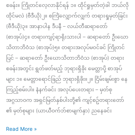
တရား
စခန်း။ ကြိုတင်လေ့လာနိုင်ရန် ၁။ ထိုင်ရှုမှတ်တဲ့ခါ ဘယ်လို
တော်
ထိုင်မလဲ (ဗီဒီယို)၂။ စင်္ကြံလျှောက်လျှက် တရားရှုမှတ်ခြင်း
–
(ဗီဒီယို)၃။ အာနာပါန ဒီပနီ – လယ်တီဆရာတော်
မှတ်စု
(စာအုပ်)၄။ တရားကျင့်ရာရိုးသားပါ – ဆရာတော် ဦးဃော
သိတာဘိဝံသ (စာအုပ်)၅။ တရားအလုပ်မ၀င်ခင် ကြိုတင်
ပြင် – ဆရာတော် ဦးဃောသိတာဘိဝံသ (စာအုပ်) တရား
စခန်းအတွင်း ရွတ်ဖတ်မည့် ဘုရားရှိခိုး မေတ္တာပို့ စာအုပ်
များ ၁။ မေတ္တာရောင်ခြည် ဘုရားရှိခိုး။၂။ ငြိမ်းချမ်းစွာ နေ
ကြည့်စမ်းပါ။ နံနက်ခင်း အလုပ်ပေးတရား – မှတ်စု
အဂ္ဂသာဝက အရှင်မြတ်နှစ်ပါးတို့၏ ကျင့်စဥ်တရားတော်
၏ မှတ်စုများ (ယာယီဝက်ဘ်စာမျက်နှာ) ညနေခင်း
ဒသမ
Read More »