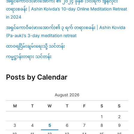
အရှင်ကောဝိဒ(ဖားအောက်) ၏ ၂၀၂၄ ခုနှစ် (၁၀)ရက် အွန်လိုင်း
တရားစခန်း | Ashin Koivda’s 10-day Online Meditation Retreat
in 2024
အရှင်ကောဝိဓ(ဖားအောက်)၏ ၃ ရက် တရားစခန်း | Ashin Kovida
(Pa-auk)’s 3-day meditation retreat
ထာဝရငြိမ်းချမ်းရေးသို့ သင်တန်း
ကမ္မဋ္ဌာန်းတရား သင်တန်း
Posts by Calendar
August 2026
M
T
W
T
F
S
S
1
2
3
4
5
6
7
8
9