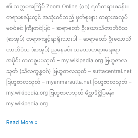
မှတ်စု
၏ သတ္တမအကြိမ် Zoom Online (၁၀) ရက်တရားစခန်း။
တရားစခန်းတွင် အသုံးဝင်သည့် မှတ်စုများ တရားအလုပ်
မ၀င်ခင် ကြိုတင်ပြင် – ဆရာတော် ဦးဃောသိတာဘိဝံသ
(စာအုပ်) တရားကျင့်ရာရိုးသားပါ – ဆရာတော် ဦးဃောသိ
တာဘိဝံသ (စာအုပ်) ညနေခင်း သဘောတရားရေးရာ
အပိုင်း ကကစူပမသုတ် – my.wikipedia.org ဗြဟ္မဇာလ
သုတ် (သီလက္ခန္ဓဝဂ်) ဗြဟ္မဇာလသုတ် – suttacentral.net
ဗြဟ္မဇာလသုတ် – myanmarsutta.net ဗြဟ္မဇာလသုတ် –
my.wikipedia.org ဗြဟ္မဇာလသုတ် မိစ္ဆာဒိဋ္ဌိပြခန်း –
my.wikipedia.org
သတ္တမ
Read More »
အကြိမ်