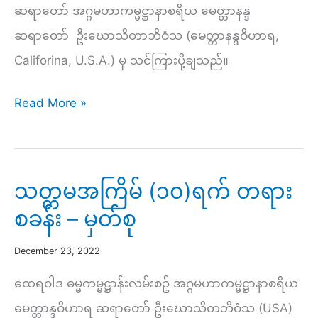
ဆရာတော် အဂ္ဂမဟာကမ္မဋ္ဌာနာစရိယ မေတ္တာနန္ဒ
ဆရာတော် ဦးဃောသိတာဘိဝံသ (မေတ္တာနန္ဒဝိဟာရ,
Califorina, U.S.A.) မှ သင်ကြားပို့ချသည်။
တဏှာ
Read More »
အရှုပ်
ထွေး
ဖြေ
သတ္တမအကြိမ် (၁၀)ရက် တရား
ရှင်း
စခန်း – မှတ်စု
ရေး
တရား
December 23, 2022
တော်
ထေရဝါဒ ဓမ္မကမ္မဋ္ဌာန်းလမ်းစဥ် အဂ္ဂမဟာကမ္မဋ္ဌာနာစရိယ
–
မေတ္တာန္ဒဝိဟာရ ဆရာတော် ဦးဃောသိတဘိဝံသ (USA)