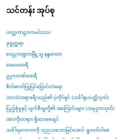
သင်တန်း အုပ်စု
ဟတ္ထကာဠဝကမင်းသား
ခုဇ္ဇုတ္တရာ
ဝေဠုကဏ္ဍကမြို့သူ နန္ဒမာတာ
ခေမာထေရီ
ဥပ္ပလဝဏ်ထေရီ
စိတ်ဓာတ်ပြုပြင်ပြောင်းလဲရေး
ဘဝသံသရာခရီးသည်၏ ပဲ့ကိုင်ရှင် (သင်္ခါရုပပတ္တိသုတ်)
ပြည့်စုံမှုနှင့် ပျက်စီးမှုတို့၏ အကြောင်းများ (သမုဒ္ဒကသုတ်)
အားကိုးတရား ရှိထားစေချင်
သင်္ခါရလောကကို သုညသဘောမြင်အောင် ရှုတတ်ပါစေ