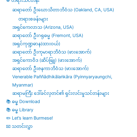
☸️ တရားသင်တန်း
ဆရာတော် ဦးဃောသိတာဘိဝံသ (Oakland, CA, USA)
တရားစခန်းများ
အရှင်ကေလာသ (Arizona, USA)
ဆရာတော် ဦးဂရုဓမ္မ (Fremont, USA)
အရှင်ကုဏ္ဍဓာန(ထားဝယ်)
ဆရာတော် ဦးကုမာရာဘိဝံသ (ဖားအောက်)
အရှင်ကောဝိဒ (ဆိပ်ဖြူ) (ဖားအောက်)
ဆရာတော် ဦးဇနကာဘိဝံသ (ဖားအောက်)
Venerable Paññādhikālaṅkāra (Pyinnyaryaungchi,
Myanmar)
ဆရာမကြီး ဒေါ်ခင်လှတင်၏ ရှင်းလင်းမှုသင်တန်းများ
📚 ဓမ္ဓ Download
📚 ဓမ္ဓ Library
✏️ Let’s learn Burmese!
📧 သတင်းလွှာ