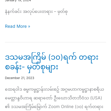
January 19, 2024
နံနက်ခင်း အလုပ်ပေးတရား – မှတ်စု
အဂ္ဂသာဝက
Read More »
အရှင်
မြတ်
နှစ်
ဒသမအကြိမ် (၁၀)ရက် တရား
ပါး
စခန်း- မှတ်စုများ
တို့၏
ကျ
December 21, 2023
င့်
ထေရဝါဒ ဓမ္မကမ္မဋ္ဌာန်းလမ်းစဥ် အဂ္ဂမဟာကမ္မဋ္ဌာနာစရိယ
စ
မေတ္တာန္ဒဝိဟာရ ဆရာတော် ဦးဃောသိတဘိဝံသ (USA)
ဥ်
၏ ဒသမအကြိမ်မြောက် Zoom Online (၁၀) ရက်တရား