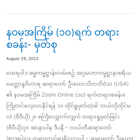
အကြိမ်
(၁၀)ရက်
တရား
နဝမအကြိမ် (၁၀)ရက် တရား
စခန်း-
စခန်း- မှတ်စု
မှတ်စု
များ
August 29, 2023
ထေရဝါဒ ဓမ္မကမ္မဋ္ဌာန်းလမ်းစဥ် အဂ္ဂမဟာကမ္မဋ္ဌာနာစရိယ
မေတ္တာန္ဒဝိဟာရ ဆရာတော် ဦးဃောသိတဘိဝံသ (USA)
၏ နဝမအကြိမ် Zoom Online (၁၀) ရက်တရားစခန်း။
ကြိုတင်လေ့လာနိုင်ရန် ၁။ ထိုင်ရှုမှတ်တဲ့ခါ ဘယ်လိုထိုင်မ
လဲ (ဗီဒီယို)၂။ စင်္ကြံလျှောက်လျှက် တရားရှုမှတ်ခြင်း
(ဗီဒီယို)၃။ အာနာပါန ဒီပနီ – လယ်တီဆရာတော်
(စာအုပ်)၄။ တရားကျင့်ရာရိုးသားပါ – ဆရာတော် ဦးဃော