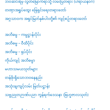
ဘဝဆင်းရဲမှ လွတ်မြောက်ရာသို့ လမ်းပြတရား (ပါရာယနဝဂ်)
တဏှာအရှုပ်ထွေး ဖြေရှင်းရေးတရားတော်
အဂ္ဂသာဝက အရှင်မြတ်နှစ်ပါးတို့၏ ကျင့်စဥ်တရားတော်
အဘိဓမ္မ – ကမ္မဋ္ဌာန်းပိုင်း
အဘိဓမ္မ – ဝီထိပိုင်း
အဘိဓမ္မ – ရုပ်ပိုင်း
ကိုယ်ကျင့် အဘိဓမ္မာ
မဟာသမယသုတ်များ
တန်ဖိုးရှိသောဘဝနေနည်း
အသုံးချကျင့်လမ်း မြတ်ပဋ္ဌာန်း
သဗ္ဗညုတဉာဏ်ပညာ ကွန်ရက်ဒေသနာ (ဗြဟ္မဇာလသုတ်)