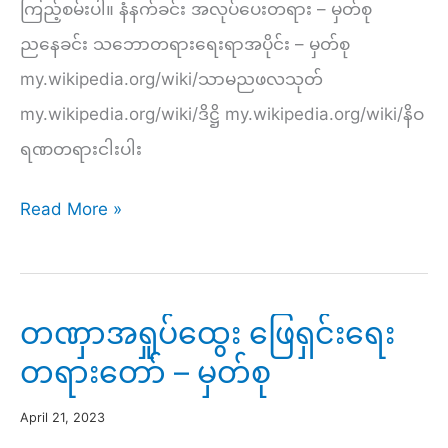
ကြည့်စမ်းပါ။ နံနက်ခင်း အလုပ်ပေးတရား – မှတ်စု
ညနေခင်း သဘောတရားရေးရာအပိုင်း – မှတ်စု
my.wikipedia.org/wiki/သာမညဖလသုတ်
my.wikipedia.org/wiki/ဒိဋ္ဌိ my.wikipedia.org/wiki/နိဝ
ရဏတရားငါးပါး
အဋ္ဌမ
Read More »
အကြိမ်
(၁၀)ရက်
တရား
တဏှာအရှုပ်ထွေး ဖြေရှင်းရေး
စခန်း
တရားတော် – မှတ်စု
–
မှတ်စု
April 21, 2023