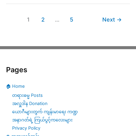
(၁၀)ရက်
တရား
1
2
…
5
Next
→
စခန်း
–
မှတ်စု
Pages
🏠 Home
တရားဓမ္မ Posts
အလှူဒါန Donation
ယောဂီများတွက် ကျန်းမာရေး ကဏ္ဍ
အနာဂတ်ရဲ့ ကြယ်ပွင့်ကလေးများ
Privacy Policy