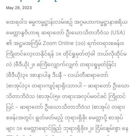
May 26, 2023
ထေရဝါဒ ဓမ္မကမ္မဋ္ဌာန်းလမ်းစဥ် အဂ္ဂမဟာကမ္မဋ္ဌာနာစရိယ
မေတ္တာန္ဒဝိဟာရ ဆရာတော် ဦးဃောသိတဘိဝံသ (USA)
၏ အဋ္ဌမအကြိမ် Zoom Online (၁၀) ရက်တရားစခန်း။
ကြိုတင်လေ့လာနိုင်ရန် ၁။ ထိုင်ရှုမှတ်တဲ့ခါ ဘယ်လိုထိုင်မ
လဲ (ဗီဒီယို)၂။ စင်္ကြံလျှောက်လျှက် တရားရှုမှတ်ခြင်း
(ဗီဒီယို)၃။ အာနာပါန ဒီပနီ – လယ်တီဆရာတော်
(စာအုပ်)၄။ တရားကျင့်ရာရိုးသားပါ – ဆရာတော် ဦးဃော
သိတာဘိဝံသ (စာအုပ်)၅။ တရားအလုပ်မ၀င်ခင် ကြိုတင်
ပြင် – ဆရာတော် ဦးဃောသိတာဘိဝံသ (စာအုပ်) တရား
စခန်းအတွင်း ရွတ်ဖတ်မည့် ဘုရားရှိခိုး မေတ္တာပို့ စာအုပ်
များ ၁။ မေတ္တာရောင်ခြည် ဘုရားရှိခိုး။၂။ ငြိမ်းချမ်းစွာ နေ