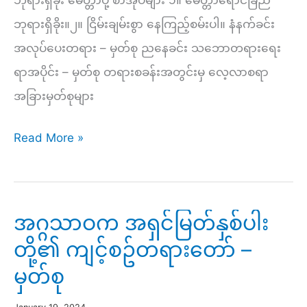
ဘုရားရှိခိုး မေတ္တာပို့ စာအုပ်များ ၁။ မေတ္တာရောင်ခြည်
ဝေဖန်
ဘုရားရှိခိုး။၂။ ငြိမ်းချမ်းစွာ နေကြည့်စမ်းပါ။ နံနက်ခင်း
သုံးသပ်
အလုပ်ပေးတရား – မှတ်စု ညနေခင်း သဘောတရားရေး
ခြင်း
ရာအပိုင်း – မှတ်စု တရားစခန်းအတွင်းမှ လေ့လာစရာ
–
အခြားမှတ်စုများ
မှတ်စု
ဧကာဒသမ
Read More »
အကြိမ်
(၁၀)ရက်
တရား
အဂ္ဂသာဝက အရှင်မြတ်နှစ်ပါး
စခန်း-
တို့၏ ကျင့်စဥ်တရားတော် –
မှတ်စု
မှတ်စု
များ