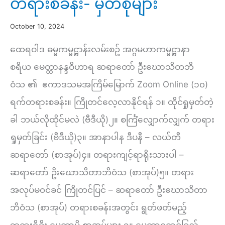
တရားစခန်း- မှတ်စုများ
မု
ပ္
October 10, 2024
ပါဒ်
ထေရဝါဒ ဓမ္မကမ္မဋ္ဌာန်းလမ်းစဥ် အဂ္ဂမဟာကမ္မဋ္ဌာနာ
တရား
စရိယ မေတ္တာနန္ဒဝိဟာရ ဆရာတော် ဦးဃောသိတဘိ
တော်
ဝံသ ၏ ဧကာဒသမအကြိမ်မြောက် Zoom Online (၁၀)
ကို
ရက်တရားစခန်း။ ကြိုတင်လေ့လာနိုင်ရန် ၁။ ထိုင်ရှုမှတ်တဲ့
ပ
ခါ ဘယ်လိုထိုင်မလဲ (ဗီဒီယို)၂။ စင်္ကြံလျှောက်လျှက် တရား
ဋ္
ရှုမှတ်ခြင်း (ဗီဒီယို)၃။ အာနာပါန ဒီပနီ – လယ်တီ
ဌာ
ဆရာတော် (စာအုပ်)၄။ တရားကျင့်ရာရိုးသားပါ –
န်း
ဆရာတော် ဦးဃောသိတာဘိဝံသ (စာအုပ်)၅။ တရား
တရား
အလုပ်မ၀င်ခင် ကြိုတင်ပြင် – ဆရာတော် ဦးဃောသိတာ
တော်
ဘိဝံသ (စာအုပ်) တရားစခန်းအတွင်း ရွတ်ဖတ်မည့်
ဖြင့်