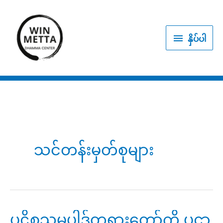
Skip
to
နှိပ်
content
နှိပ်ပါ
ပါ
သင်တန်းမှတ်စုများ
ပဋိစ္စသမုပ္ပါဒ်တရားတော်ကို ပဋ္ဌာ