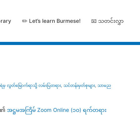
brary
✏️ Let’s learn Burmese!
📧 သတင်းလွှာ
ဲမှ လွတ်မြောက်ရာသို့ လမ်းပြတရား
,
သင်တန်းမှတ်စုများ
,
သာမည
 ၏
အဋ္ဌမအကြိမ် Zoom Online (၁၀) ရက်တရား