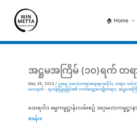
Skip
to
🏠 Home
content
အဋ္ဌမအကြိမ် (၁၀)ရက် တရား
May 26, 2023
/
ညနေ သဘောတရားရေးရာအပိုင်း
,
တရား သင်တန
ဖလသုတ် - ရဟန်းပြုရခြင်း၏ လက်တွေ့အကျိုးတရား
,
အဋ္ဌမအကြိ
ထေရဝါဒ ဓမ္မကမ္မဋ္ဌာန်းလမ်းစဥ် အဂ္ဂမဟာကမ္မဋ္ဌ
စခန်း။