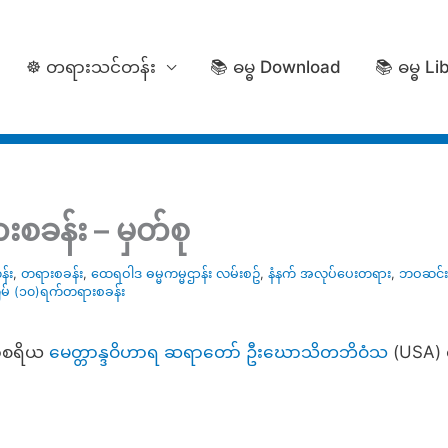
☸️ တရားသင်တန်း
📚 ဓမ္ဓ Download
📚 ဓမ္ဓ Li
စခန်း – မှတ်စု
်း
,
တရားစခန်း
,
ထေရဝါဒ ဓမ္မကမ္မဌာန်း လမ်းစဥ်
,
နံနက် အလုပ်ပေးတရား
,
ဘဝဆင်းရ
မ် (၁၀)ရက်တရားစခန်း
ာနာစရိယ
မေတ္တာန္ဒဝိဟာရ ဆရာတော် ဦးဃောသိတဘိဝံသ
(USA)