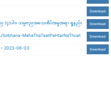
Download
ပဇည (၄)ပါး၊ သမ္ပဇညအသေးစိပ်အမူအရာ ရှုနည်း
Download
awUSobhana-MahaThaTeatPaHtarNaThoat
Download
 – 2023-06-03
Download