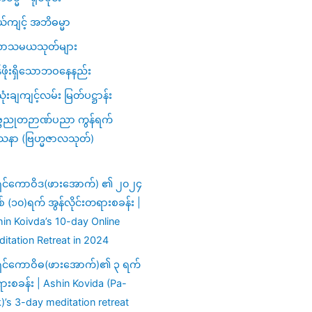
ယ်ကျင့် အဘိဓမ္မာ
ာသမယသုတ်များ
ဖိုးရှိသောဘဝနေနည်း
ံးချကျင့်လမ်း မြတ်ပဋ္ဌာန်း
္ဗညုတဉာဏ်ပညာ ကွန်ရက်
သနာ (ဗြဟ္မဇာလသုတ်)
ှင်ကောဝိဒ(ဖားအောက်) ၏ ၂၀၂၄
ှစ် (၁၀)ရက် အွန်လိုင်းတရားစခန်း |
in Koivda’s 10-day Online
itation Retreat in 2024
ှင်ကောဝိဓ(ဖားအောက်)၏ ၃ ရက်
းစခန်း | Ashin Kovida (Pa-
)’s 3-day meditation retreat