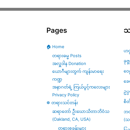
Pages
သ
🏠 Home
ဟတ
တရားဓမ္မ Posts
ခုဇ္
အလှူဒါန Donation
ဝေဠ
ယောဂီများတွက် ကျန်းမာရေး
ကဏ္ဍ
ခေ
အနာဂတ်ရဲ့ ကြယ်ပွင့်ကလေးများ
ဥပ
Privacy Policy
စိတ
☸️ တရားသင်တန်း
ဆရာတော် ဦးဃောသိတာဘိဝံသ
ဘဝ
(Oakland, CA, USA)
(သင
တရားစခန်းများ
ပြည