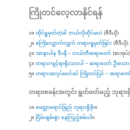
ကြိုတင်လေ့လာနိုင်ရန်
၁။
ထိုင်ရှုမှတ်တဲ့ခါ ဘယ်လိုထိုင်မလဲ
(ဗီဒီယို)
၂။
စင်္ကြံလျှောက်လျှက် တရားရှုမှတ်ခြင်း
(ဗီဒီယို)
၃။
အာနာပါန ဒီပနီ – လယ်တီဆရာတော်
(စာအုပ်
၄။
တရားကျင့်ရာရိုးသားပါ – ဆရာတော် ဦးဃ
၅။
တရားအလုပ်မ၀င်ခင် ကြိုတင်ပြင် – ဆရာတ
တရားစခန်းအတွင်း ရွတ်ဖတ်မည့် ဘုရားရှိခို
၁။
မေတ္တာရောင်ခြည် ဘုရားရှိခိုး
။
၂။
ငြိမ်းချမ်းစွာ နေကြည့်စမ်းပါ
။