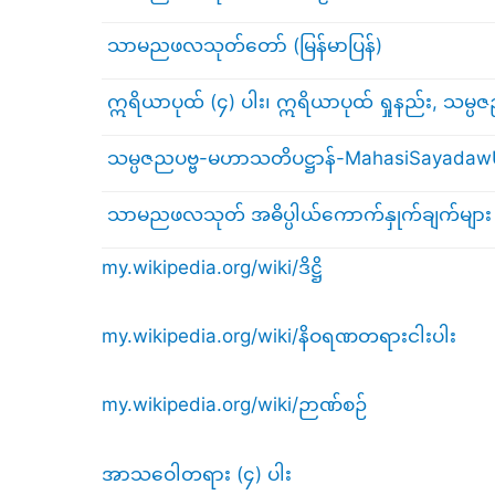
သာမညဖလသုတ်တော် (မြန်မာပြန်)
ဣရိယာပုထ် (၄) ပါး၊ ဣရိယာပုထ် ရှုနည်း, သမ္
သမ္ပဇညပဗ္ဗ-မဟာသတိပဋ္ဌာန်-MahasiSayad
သာမညဖလသုတ် အဓိပ္ပါယ်ကောက်နှုက်ချက်များ
my.wikipedia.org/wiki/ဒိဋ္ဌိ
my.wikipedia.org/wiki/နိဝရဏတရားငါးပါး
my.wikipedia.org/wiki/ဉာဏ်စဉ်
အာသဝေါတရား (၄) ပါး