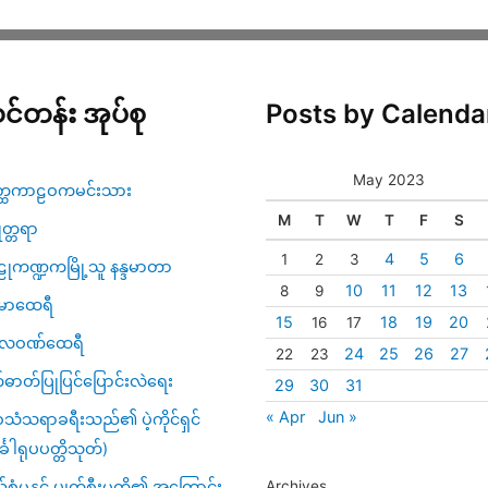
င်တန်း အုပ်စု
Posts by Calenda
May 2023
္ထကာဠဝကမင်းသား
M
T
W
T
F
S
ဇုတ္တရာ
4
5
6
1
2
3
ုကဏ္ဍကမြို့သူ နန္ဒမာတာ
10
11
12
13
8
9
မာထေရီ
15
18
19
20
16
17
္ပလဝဏ်ထေရီ
24
25
26
27
22
23
်ဓာတ်ပြုပြင်ပြောင်းလဲရေး
29
30
31
« Apr
Jun »
သံသရာခရီးသည်၏ ပဲ့ကိုင်ရှင်
်္ခါရုပပတ္တိသုတ်)
့်စုံမှုနှင့် ပျက်စီးမှုတို့၏ အကြောင်း
Archives