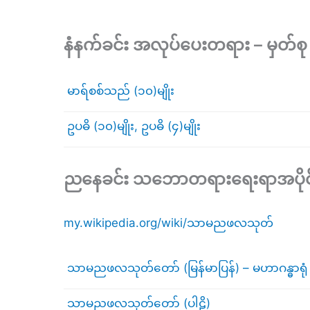
နံနက်ခင်း အလုပ်ပေးတရား – မှတ်စု
မာရ်စစ်သည် (၁၀)မျိုး
ဥပဓိ (၁၀)မျိုး, ဥပဓိ (၄)မျိုး
ညနေခင်း သဘောတရားရေးရာအပိုင်း
my.wikipedia.org/wiki/သာမညဖလသုတ်
သာမညဖလသုတ်တော် (မြန်မာပြန်) – မဟာဂန္ဓာရ
သာမညဖလသုတ်တော် (ပါဠိ)