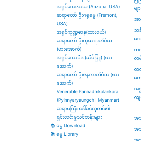
အရှင်ကေလာသ (Arizona, USA)
မျာ
ဆရာတော် ဦးဂရုဓမ္မ (Fremont,
အား
USA)
သင
အရှင်ကုဏ္ဍဓာန(ထားဝယ်)
အေ
ဆရာတော် ဦးကုမာရာဘိဝံသ
(ဖားအောက်)
ဘဝဆ
အရှင်ကောဝိဒ (ဆိပ်ဖြူ) (ဖား
လမ
အောက်)
တဏှ
ဆရာတော် ဦးဇနကာဘိဝံသ (ဖား
တေ
အောက်)
အဂ္
Venerable Paññādhikālaṅkāra
ကျ
(Pyinnyaryaungchi, Myanmar)
ဆရာမကြီး ဒေါ်ခင်လှတင်၏
ရှင်းလင်းမှုသင်တန်းများ
အဘိဓ
📚 ဓမ္ဓ Download
အဘိ
📚 ဓမ္ဓ Library
အဘိဓ