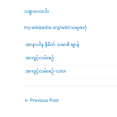
သစ္စာလေးပါး
my.wikipedia.org/wiki/သရဏဂုံ
အာနာပါန နိမိတ် သမာဓိ စျာန်
အကျင့်လမ်းစဉ်
အကျင့်လမ်းစဉ်-color
←
Previous Post