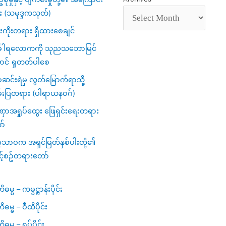
း (သမုဒ္ဒကသုတ်)
ကိုးတရား ရှိထားစေချင်
်္ခါရလောကကို သုညသဘောမြင်
ာင် ရှုတတ်ပါစေ
င်းရဲမှ လွတ်မြောက်ရာသို့
်းပြတရား (ပါရာယနဝဂ်)
ာအရှုပ်ထွေး ဖြေရှင်းရေးတရား
ာ်
ဂသာဝက အရှင်မြတ်နှစ်ပါးတို့၏
င့်စဥ်တရားတော်
မ္မ – ကမ္မဋ္ဌာန်းပိုင်း
ဓမ္မ – ဝီထိပိုင်း
မ္မ – ရုပ်ပိုင်း