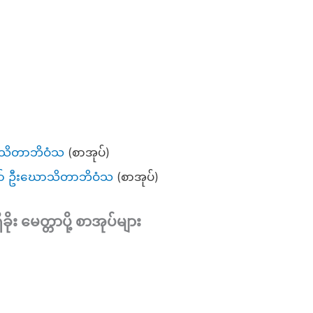
)
ောသိတာဘိဝံသ
(စာအုပ်)
ော် ဦးဃောသိတာဘိဝံသ
(စာအုပ်)
း မေတ္တာပို့ စာအုပ်များ