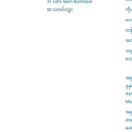
✏️ Let’s learn Burmese!
ကို
📧 သတင်းလွှာ
မဟ
တန်
အသု
သဗ
ဒေ
အရ
ခုန
Ash
Med
အရ
တရာ
auk