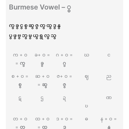
Burmese Vowel – ွ
ကွ ခွ ငွ စွ ဆွ ဇွ တွ ထွ ဒွ နွ
ပွ ဖွ ဗွ ဘွ မွ ယွ ရွ လွ သွ
က + ဝ
ခ+ ဝ =
ဂ + ဝ =
ဃ
င
=
ကွ
ခွ
ဂွ
စ + ​ဝ =
ဆ +​ ဝ
ဇ+ ဝ =
ဈ
ည
စွ
=
ဆွ
ဇွ
ဋ
ဌ
ဍ
ဏ
ဎ
တ + ဝ
ထ + ဝ
ဒ + ဝ =
ဓ
န + ဝ =
=
တွ
=
ထွ
ဒွ
နွ