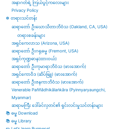
အနာဂတ်ရဲ့ ကြယ်ပွင့်ကလေးများ
Privacy Policy
☸️ တရားသင်တန်း
ဆရာတော် ဦးဃောသိတာဘိဝံသ (Oakland, CA, USA)
တရားစခန်းများ
အရှင်ကေလာသ (Arizona, USA)
ဆရာတော် ဦးဂရုဓမ္မ (Fremont, USA)
အရှင်ကုဏ္ဍဓာန(ထားဝယ်)
ဆရာတော် ဦးကုမာရာဘိဝံသ (ဖားအောက်)
အရှင်ကောဝိဒ (ဆိပ်ဖြူ) (ဖားအောက်)
ဆရာတော် ဦးဇနကာဘိဝံသ (ဖားအောက်)
Venerable Paññādhikālaṅkāra (Pyinnyaryaungchi,
Myanmar)
ဆရာမကြီး ဒေါ်ခင်လှတင်၏ ရှင်းလင်းမှုသင်တန်းများ
📚 ဓမ္ဓ Download
📚 ဓမ္ဓ Library
✏️ Let’s learn Burmese!