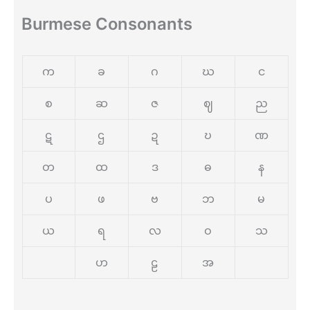
Burmese Consonants
က
ခ
ဂ
ဃ
င
စ
ဆ
ဇ
ဈ
ည
ဋ
ဌ
ဍ
ဎ
ဏ
တ
ထ
ဒ
ဓ
န
ပ
ဖ
ဗ
ဘ
မ
ယ
ရ
လ
ဝ
သ
ဟ
ဠ
အ