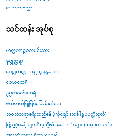
📧 သတင်းလွှာ
သင်တန်း အုပ်စု
ဟတ္ထကာဠဝကမင်းသား
ခုဇ္ဇုတ္တရာ
ဝေဠုကဏ္ဍကမြို့သူ နန္ဒမာတာ
ခေမာထေရီ
ဥပ္ပလဝဏ်ထေရီ
စိတ်ဓာတ်ပြုပြင်ပြောင်းလဲရေး
ဘဝသံသရာခရီးသည်၏ ပဲ့ကိုင်ရှင် (သင်္ခါရုပပတ္တိသုတ်)
ပြည့်စုံမှုနှင့် ပျက်စီးမှုတို့၏ အကြောင်းများ (သမုဒ္ဒကသုတ်)
အားကိုးတရား ရှိထားစေချင်