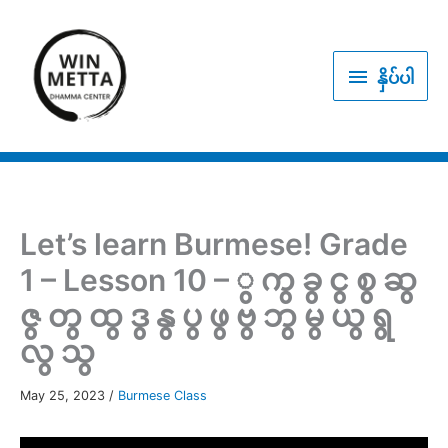
Skip
to
နှိပ်
content
နှိပ်ပါ
ပါ
Let’s learn Burmese! Grade
1 – Lesson 10 – ွ ကွ ခွ ငွ စွ ဆွ
ဇွ တွ ထွ ဒွ နွ ပွ ဖွ ဗွ ဘွ မွ ယွ ရွ
လွ သွ
May 25, 2023
/
Burmese Class