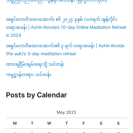
အရှင်ကောဝိဒ(ဖားအောက်) ၏ ၂၀၂၄ ခုနှစ် (၁၀)ရက် အွန်လိုင်း
တရားစခန်း | Ashin Koivda’s 10-day Online Meditation Retreat
in 2024
အရှင်ကောဝိဓ(ဖားအောက်)၏ ၃ ရက် တရားစခန်း | Ashin Kovida
(Pa-auk)’s 3-day meditation retreat
ထာဝရငြိမ်းချမ်းရေးသို့ သင်တန်း
ကမ္မဋ္ဌာန်းတရား သင်တန်း
Posts by Calendar
May 2023
M
T
W
T
F
S
S