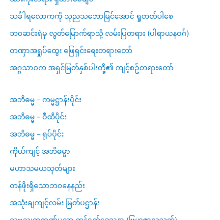
သင်္ခါရလောကကို သုညသဘောမြင်အောင် ရှုတတ်ပါစေ
ဘဝဆင်းရဲမှ လွတ်မြောက်ရာသို့ လမ်းပြတရား (ပါရာယနဝဂ်)
တဏှာအရှုပ်ထွေး ဖြေရှင်းရေးတရားတော်
အဂ္ဂသာဝက အရှင်မြတ်နှစ်ပါးတို့၏ ကျင့်စဥ်တရားတော်
အဘိဓမ္မ – ကမ္မဋ္ဌာန်းပိုင်း
အဘိဓမ္မ – ဝီထိပိုင်း
အဘိဓမ္မ – ရုပ်ပိုင်း
ကိုယ်ကျင့် အဘိဓမ္မာ
မဟာသမယသုတ်များ
တန်ဖိုးရှိသောဘဝနေနည်း
အသုံးချကျင့်လမ်း မြတ်ပဋ္ဌာန်း
သဗ္ဗညုတဉာဏ်ပညာ ကွန်ရက်ဒေသနာ (ဗြဟ္မဇာလသုတ်)