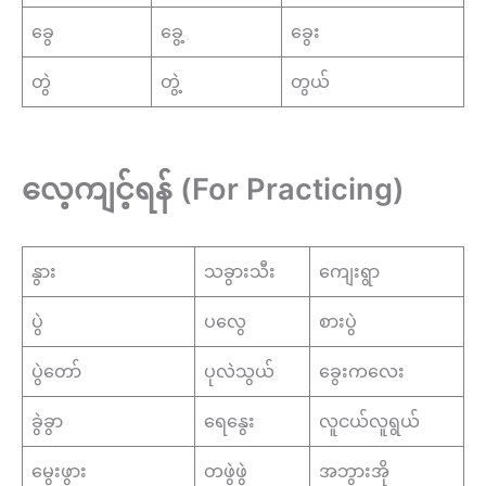
ခွေ
ခွေ့
ခွေး
တွဲ
တွဲ့
တွယ်
လေ့ကျင့်ရန် (For Practicing)
နွား
သခွားသီး
ကျေးရွာ
ပွဲ
ပလွေ
စားပွဲ
ပွဲတော်
ပုလဲသွယ်
ခွေးကလေး
ခွဲခွာ
ရေနွေး
လူငယ်လူရွယ်
မွေးဖွား
တဖွဲဖွဲ
အဘွားအို