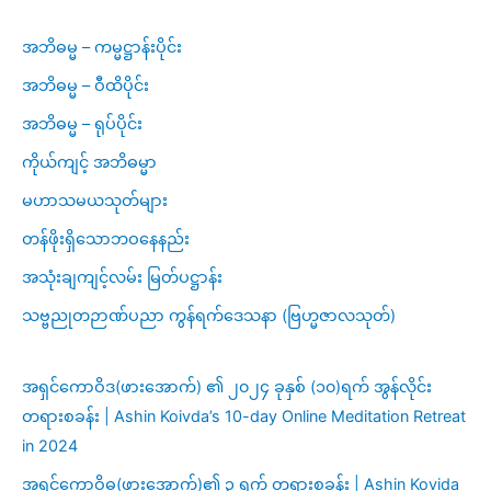
အဘိဓမ္မ – ကမ္မဋ္ဌာန်းပိုင်း
အဘိဓမ္မ – ဝီထိပိုင်း
အဘိဓမ္မ – ရုပ်ပိုင်း
ကိုယ်ကျင့် အဘိဓမ္မာ
မဟာသမယသုတ်များ
တန်ဖိုးရှိသောဘဝနေနည်း
အသုံးချကျင့်လမ်း မြတ်ပဋ္ဌာန်း
သဗ္ဗညုတဉာဏ်ပညာ ကွန်ရက်ဒေသနာ (ဗြဟ္မဇာလသုတ်)
အရှင်ကောဝိဒ(ဖားအောက်) ၏ ၂၀၂၄ ခုနှစ် (၁၀)ရက် အွန်လိုင်း
တရားစခန်း | Ashin Koivda’s 10-day Online Meditation Retreat
in 2024
အရှင်ကောဝိဓ(ဖားအောက်)၏ ၃ ရက် တရားစခန်း | Ashin Kovida