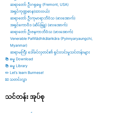
ဆရာတော် ဦးဂရုဓမ္မ (Fremont, USA)
အရှင်ကုဏ္ဍဓာန(ထားဝယ်)
ဆရာတော် ဦးကုမာရာဘိဝံသ (ဖားအောက်)
အရှင်ကောဝိဒ (ဆိပ်ဖြူ) (ဖားအောက်)
ဆရာတော် ဦးဇနကာဘိဝံသ (ဖားအောက်)
Venerable Paññādhikālaṅkāra (Pyinnyaryaungchi,
Myanmar)
ဆရာမကြီး ဒေါ်ခင်လှတင်၏ ရှင်းလင်းမှုသင်တန်းများ
📚 ဓမ္ဓ Download
📚 ဓမ္ဓ Library
✏️ Let’s learn Burmese!
📧 သတင်းလွှာ
သင်တန်း အုပ်စု