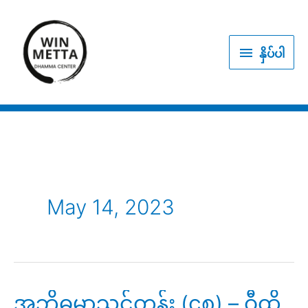
Skip
to
နှိပ်
content
နှိပ်ပါ
ပါ
May 14, 2023
အဘိဓမ္မာသင်တန်း (၄၈) – ဝီထိ