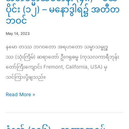
ပိုင်း (၁၂) – မနောဒွါရ၌ အတီတ
ဘဝင်
May 14, 2023
နမော တဿ ဘဂဝတော အရဟတော သမ္မာသမ္ဗုဒ္ဓ
ဿ (သုံးကြိမ်) ဆရာတော် ဦးဂရုဓမ္မ (ကုသလကာရီဘုန်း
တော်ကြီးကျောင်း Fremont, California, USA) မှ
သင်ကြားပို့ချသည်။
အဘိ
Read More »
ဓ
မ္
မာ