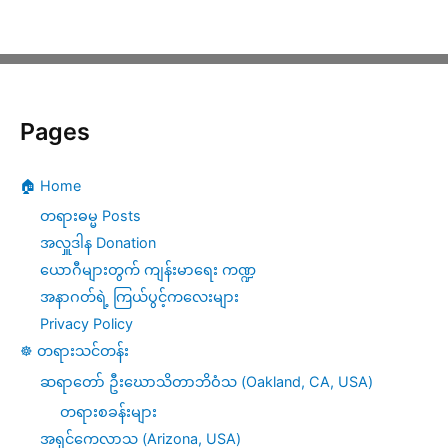
တဏှာ
အရှုပ်
ထွေး
Pages
ဖြေ
ရှင်း
🏠 Home
ရေး
တရားဓမ္မ Posts
တရား
အလှူဒါန Donation
ယောဂီများတွက် ကျန်းမာရေး ကဏ္ဍ
တော်
အနာဂတ်ရဲ့ ကြယ်ပွင့်ကလေးများ
(၁၂)
Privacy Policy
☸️ တရားသင်တန်း
ဆရာတော် ဦးဃောသိတာဘိဝံသ (Oakland, CA, USA)
တရားစခန်းများ
အရှင်ကေလာသ (Arizona, USA)