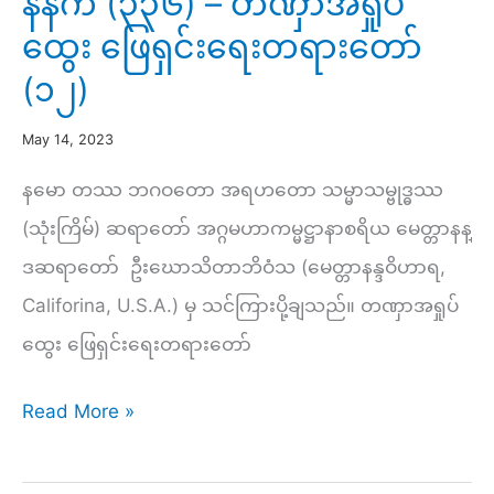
နံနက် (၃၃၆) – တဏှာအရှုပ်
သင်တန်း
ထွေး ဖြေရှင်းရေးတရားတော်
(၄၈)
(၁၂)
–
ဝီထိ
May 14, 2023
ပိုင်း
နမော တဿ ဘဂဝတော အရဟတော သမ္မာသမ္ဗုဒ္ဓဿ
(၁၂)
(သုံးကြိမ်) ဆရာတော် အဂ္ဂမဟာကမ္မဋ္ဌာနာစရိယ မေတ္တာနန္
–
ဒဆရာတော် ဦးဃောသိတာဘိဝံသ (မေတ္တာနန္ဒဝိဟာရ,
မနော
Califorina, U.S.A.) မှ သင်ကြားပို့ချသည်။ တဏှာအရှုပ်
ဒွါရ၌
ထွေး ဖြေရှင်းရေးတရားတော်
အတီ
တ
နံနက်
Read More »
ဘဝင်
(၃၃၆)
–