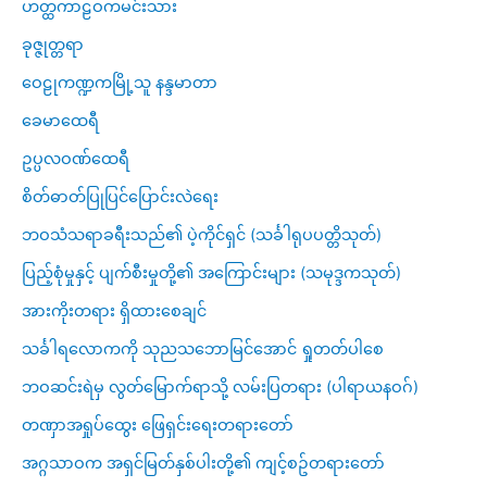
ဟတ္ထကာဠဝကမင်းသား
ခုဇ္ဇုတ္တရာ
ဝေဠုကဏ္ဍကမြို့သူ နန္ဒမာတာ
ခေမာထေရီ
ဥပ္ပလဝဏ်ထေရီ
စိတ်ဓာတ်ပြုပြင်ပြောင်းလဲရေး
ဘဝသံသရာခရီးသည်၏ ပဲ့ကိုင်ရှင် (သင်္ခါရုပပတ္တိသုတ်)
ပြည့်စုံမှုနှင့် ပျက်စီးမှုတို့၏ အကြောင်းများ (သမုဒ္ဒကသုတ်)
အားကိုးတရား ရှိထားစေချင်
သင်္ခါရလောကကို သုညသဘောမြင်အောင် ရှုတတ်ပါစေ
ဘဝဆင်းရဲမှ လွတ်မြောက်ရာသို့ လမ်းပြတရား (ပါရာယနဝဂ်)
တဏှာအရှုပ်ထွေး ဖြေရှင်းရေးတရားတော်
အဂ္ဂသာဝက အရှင်မြတ်နှစ်ပါးတို့၏ ကျင့်စဥ်တရားတော်