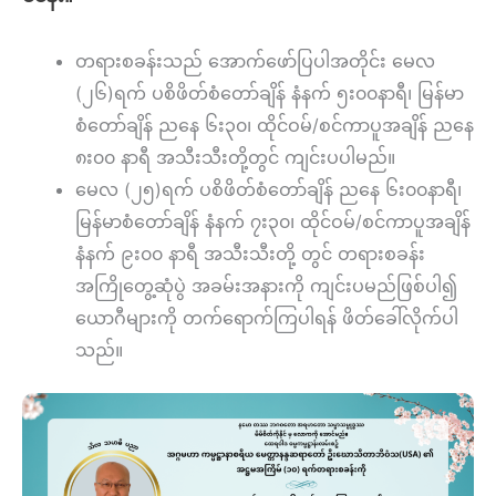
တရားစခန်းသည် အောက်ဖော်ပြပါအတိုင်း မေလ
(၂၆)ရက် ပစိဖိတ်စံတော်ချိန် နံနက် ၅း၀၀နာရီ၊ မြန်မာ
စံတော်ချိန် ညနေ ၆း၃၀၊ ထိုင်ဝမ်/စင်ကာပူအချိန် ညနေ
၈း၀၀ နာရီ အသီးသီးတို့တွင် ကျင်းပပါမည်။
မေလ (၂၅)ရက် ပစိဖိတ်စံတော်ချိန် ညနေ ၆း၀၀နာရီ၊
မြန်မာစံတော်ချိန် နံနက် ၇း၃၀၊ ထိုင်ဝမ်/စင်ကာပူအချိန်
နံနက် ၉း၀၀ နာရီ အသီးသီးတို့ တွင် တရားစခန်း
အကြိုတွေ့ဆုံပွဲ အခမ်းအနားကို ကျင်းပမည်ဖြစ်ပါ၍
ယောဂီများကို တက်ရောက်ကြပါရန် ဖိတ်ခေါ်လိုက်ပါ
သည်။