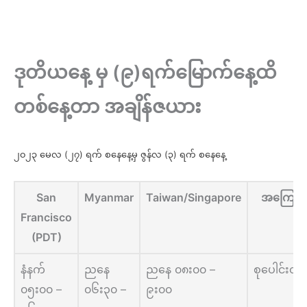
ဒုတိယနေ့ မှ (၉)ရက်မြောက်နေ့ထိ
တစ်နေ့တာ အချိန်ဇယား
၂၀၂၃ မေလ (၂၇) ရက် စနေနေ့မှ ဇွန်လ (၃) ရက် စနေနေ့
San
Myanmar
Taiwan/Singapore
အကြောင
Francisco
(PDT)
နံနက်
ညနေ
ညနေ ၀၈း၀၀ –
စုပေါင်းတရ
၀၅း၀၀ –
၀၆း၃၀ –
၉း၀၀