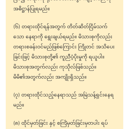
အဓိဋ္ဌာန်ပြုရမည်။
(၆) တရားထိုင်ရန်အတွက် တိတ်ဆိတ်ငြိမ်သက်
သော နေရာကို ရွေးချယ်ရမည်။ မိသားစုကိုလည်း
တရားစခန်းဝင်မည်ဖြစ်ကြောင်း ကြိုတင် အသိပေး
ခြင်းဖြင့် မိသားစုတို့၏ ကူညီပံ့ပိုးမှုကို ရယူပါ။
မိသားစုအတွက်လည်း ကုသိုလ်ဖြစ်သည်။
မိမိ၏အတွက်လည်း အကျိုးရှိသည်။
(၇) တရားထိုင်သည့်နေရာသည် အမြဲသန့်ရှင်းနေရ
မည်။
(၈) ထိုင်မှတ်ခြင်း နှင့် စင်္ကြံမှတ်ခြင်းမှတပါး ရပ်