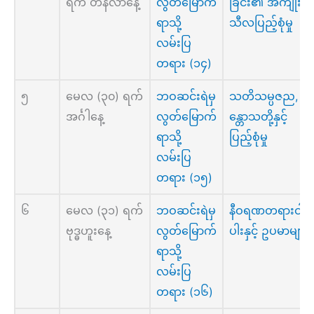
ရက် တနင်္လာနေ့
လွတ်မြောက်
ခြင်း၏ အကျိုး၊
ရာသို့
သီလပြည့်စုံမှု
လမ်းပြ
တရား (၁၄)
၅
မေလ (၃၀) ရက်
ဘဝဆင်းရဲမှ
သတိသမ္ပဇည, သ
အင်္ဂါနေ့
လွတ်မြောက်
န္တောသတို့နှင့်
ရာသို့
ပြည့်စုံမှု
လမ်းပြ
တရား (၁၅)
၆
မေလ (၃၁) ရက်
ဘဝဆင်းရဲမှ
နီဝရဏတရားငါး
ဗုဒ္ဓဟူးနေ့
လွတ်မြောက်
ပါးနှင့် ဥပမာများ
ရာသို့
လမ်းပြ
တရား (၁၆)