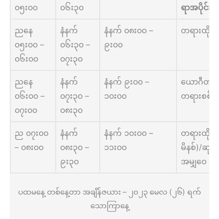
၀၅း၀၀
၀၆း၃၀
ရာအပိုင်း)
ညနေ
နံနက်
နံနက် ၀၈း၀၀ –
တရားထိုင်
၀၅း၀၀ –
၀၆း၃၀ –
၉း၀၀
၀၆း၀၀
၀၇း၃၀
ညနေ
နံနက်
နံနက် ၉း၀၀ –
ယောဂီတစ်ဦ
၀၆း၀၀ –
၀၇း၃၀ –
၁၀း၀၀
တရားစစ်
၀၇း၀၀
၀၈း၃၀
ည ၀၇း၀၀
နံနက်
နံနက် ၁၀း၀၀ –
တရားထိုင်
– ၀၈း၀၀
၀၈း၃၀ –
၁၁း၀၀
မိနစ်)/ဆုတ
၉း၃၀
အမျှဝေ
ပထမနေ့ တစ်နေ့တာ အချိန်ဇယား – ၂၀၂၃ မေလ (၂၆) ရက်
သောကြာနေ့