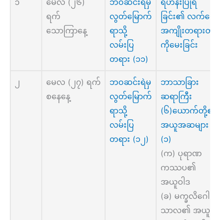
၁
မေလ (၂၆)
ဘဝဆင်းရဲမှ
ရဟန်းပြုရ
ရက်
လွတ်မြောက်
ခြင်း၏ လက်တွေ့
သောကြာနေ့
ရာသို့
အကျိုးတရားတို့
လမ်းပြ
ကိုမေးခြင်း
တရား (၁၁)
၂
မေလ (၂၇) ရက်
ဘဝဆင်းရဲမှ
ဘာသာခြား
စနေနေ့
လွတ်မြောက်
ဆရာကြီး
ရာသို့
(၆)ယောက်တို့၏
လမ်းပြ
အယူအဆများ
တရား (၁၂)
(၁)
(က) ပုရာဏ
ကဿပ၏
အယူဝါဒ
(ခ) မက္ခလိဂေါ
သာလ၏ အယူဝါ