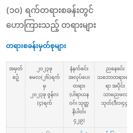
(၁၀) ရက်တရားစခန်းတွင်
ဟောကြားသည့် တရားများ
တရားစခန်းမှတ်စုများ
အမှတ်
၂၀၂၃ခု
နံနက်ခင်း
ညနေခင်း
စဥ်
မေလ(၂၆)ရက်
အလုပ်ပေး
သဘောတရားရေ
မှ
တရား
ရာ အပိုင်း
၂၀၂၃ခု ဇွန်လ
(ပါရာယန
သာမညဖလ
(၄)ရက်
ဝဂ်၊ သုတ္တ
သုတ်(ဒီ၊၁၊၄၄)
နိပါတ်၊
၄၂၉)