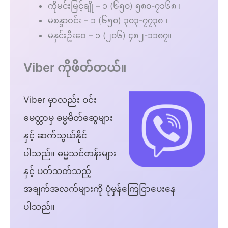
ကိုမင်းမြင့်ချို – ၁ (၆၅၀) ၅၈၀-၇၁၆၈ ၊
မစန္ဒာဝင်း – ၁ (၆၅၀) ၃၀၃-၇၇၃၈ ၊
မနှင်းဦးဝေ – ၁ (၂၀၆) ၄၈၂-၁၁၈၇။
Viber ကိုဖိတ်တယ်။
Viber မှာလည်း ဝင်း
မေတ္တာမှ ဓမ္မမိတ်ဆွေများ
နှင့် ဆက်သွယ်နိုင်
ပါသည်။ ဓမ္မသင်တန်းများ
နှင့် ပတ်သတ်သည့်
အချက်အလက်များကို ပုံမှန်ကြေငြာပေးနေ
ပါသည်။