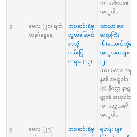
(ဂ) အဇိတ၏
အယူဝါဒ
၃
မေလ (၂၈) ရက်
ဘဝဆင်းရဲမှ
ဘာသာခြား
တနင်္ဂနွေနေ့
လွတ်မြောက်
ဆရာကြီး
ရာသို့
(၆)ယောက်တို့၏
လမ်းပြ
အယူအဆများ
တရား (၁၃)
(၂)
(ဃ) ပကုဓ ကစ္ဆာ
န၏ အယူဝါဒ
(င) နိဂဏ္ဌ နာဋပု
တ္တ၏ အယူဝါဒ
(စ) သဉ္စယ၏
အယူဝါဒ
၄
မေလ (၂၉)
ဘဝဆင်းရဲမှ
ရဟန်းပြုရ