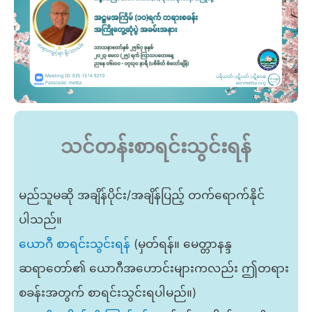
သင်တန်းစာရင်းသွင်းရန်
မည်သူမဆို အချိန်ပိုင်း/အချိန်ပြည့် တက်ရောက်နိုင်
ပါသည်။
ယောဂီ စာရင်းသွင်းရန်
(မှတ်ရန်။ မေတ္တာနန္ဒ
ဆရာတော်၏ ယောဂီအဟောင်းများကလည်း ဤတရား
စခန်းအတွက် စာရင်းသွင်းရပါမည်။)