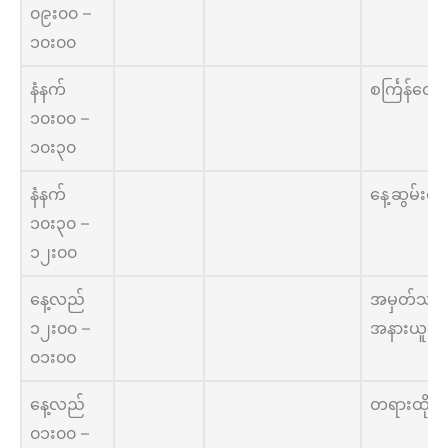
၀၉း၀၀ –
၁၀း၀၀
နံနက်
စင်္ကြန်လျှ
၁၀း၀၀ –
၁၀း၃၀
နံနက်
နေ့ဆွမ်းစာ
၁၀း၃၀ –
၁၂း၀၀
နေ့လည်
အမှတ်သတိဖ
၁၂း၀၀ –
အနားယူ
၀၁း၀၀
နေ့လည်
တရားထိုင်
၀၁း၀၀ –