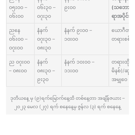
၀၅း၀၀ –
၀၆း၃၀ –
၉း၀၀
(သဘောတရ
၀၆း၀၀
၀၇း၃၀
ရာအပိုင်း)
ညနေ
နံနက်
နံနက် ၉း၀၀ –
ယောဂီတစ်ဦ
၀၆း၀၀ –
၀၇း၃၀ –
၁၀း၀၀
တရားစစ်
၀၇း၀၀
၀၈း၃၀
ည ၀၇း၀၀
နံနက်
နံနက် ၁၀း၀၀ –
တရားထိုင်
– ၀၈း၀၀
၀၈း၃၀ –
၁၁း၀၀
မိနစ်)/ဆုတ
၉း၃၀
အမျှဝေ
ဒုတိယနေ့ မှ (၉)ရက်မြောက်နေ့ထိ တစ်နေ့တာ အချိန်ဇယား –
၂၀၂၃ မေလ (၂၇) ရက် စနေနေ့မှ ဇွန်လ (၃) ရက် စနေနေ့