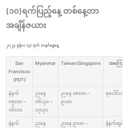
(၁၀)ရက်ပြည့်နေ့ တစ်နေ့တာ
အချိန်ဇယား
၂၀၂၃ ဇွန်လ (၄) ရက် တနင်္ဂနွေနေ့
San
Myanmar
Taiwan/Singapore
အကြောင
Francisco
(PDT)
နံနက်
ညနေ
ညနေ ၀၈း၀၀ –
စုပေါင်းတရ
၀၅း၀၀ –
၀၆း၃၀ –
၉း၀၀
၀၆း၀၀
၀၇း၃၀
နံနက်
ညနေ
ညနေ ၉း၀၀ –
နံနက်ဆွမ်း