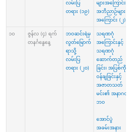
လမ်းပြ
များအကြောင်း၊
တရား (၁၉)
အဘိညာဉ်များ
အကြောင်း (၂)
၁၀
ဇွန်လ (၄) ရက်
ဘဝဆင်းရဲမှ
သရဏဂုံ
တနင်္ဂနွေနေ့
လွတ်မြောက်
အကြောင်းနှင့်
ရာသို့
သရဏဂုံ
လမ်းပြ
ဆောက်တည်
တရား (၂၀)
ခြင်း၊ အပြစ်ကို
ဝန်ချခြင်းနှင့်
အဇာတသတ်
မင်း၏ အနာဂတ်
ဘဝ
အောင်ပွဲ
အခမ်းအနား