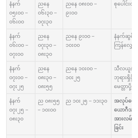
နံနက်
ညနေ
ညနေ ၀၈း၀၀ –
စုပေါင်းတရ
၀၅း၀၀ –
၀၆း၃၀ –
၉း၀၀
၀၆း၀၀
၀၇း၃၀
နံနက်
ညနေ
ညနေ ၉း၀၀ –
နံနက်ဆွမ်းစ
၀၆း၀၀ –
၀၇း၃၀ –
၁၀း၀၀
ကြန်လျှော
၀၇း၀၀
၀၈း၃၀
နံနက်
ညနေ
ညနေ ၁၀း၀၀ –
သီလယူ/
၀၇း၀၀ –
၀၈း၃၀ –
၁၀း၂၅
ဘုရားရှိခိုး
၀၇း၂၅
၀၈း၅၅
မေတ္တာပို့ခြင
နံနက်
ည ၀၈း၅၅
ည ၁၀း၂၅ – ၁၁း၃၀
အလုပ်ပေး
၀၇း၂၅ –
– ၁၀း၀၀
ယောဂီသစ်မ
၀၈း၃၀
အားလမ်းညွ
ခြင်း