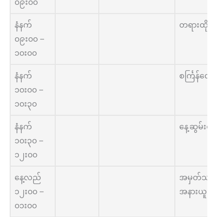
၀၉း၀၀
နံနက်
တရားထိုင်
၀၉း၀၀ –
၁၀း၀၀
နံနက်
စင်္ကြန်လျှ
၁၀း၀၀ –
၁၀း၃၀
နံနက်
နေ့ဆွမ်းစာ
၁၀း၃၀ –
၁၂း၀၀
နေ့လည်
အမှတ်သတိဖ
၁၂း၀၀ –
အနားယူ
၀၁း၀၀