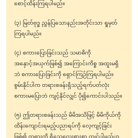
စောင့်ထိန်းကြရပါမည်။
(၃) မြတ်ဗုဒ္ဓ ညွှန်ပြသောနည်းအတိုင်းသာ ရှုမှတ်
ကြရပါမည်။
(၄) စကားပြောခြင်းသည် သမာဓိကို
အနှောင့်အယှက်ဖြစ်၍ အကြောင်းကိစ္စ အထူးမရှိ
ဘဲ စကားပြောခြင်းကို ရှောင်ကြဉ်ကြရပါမည်။
စွမ်းနိုင်ပါက တရားစခန်းရှိသည့်ရက်ပတ်လုံး
စကားမပြောဘဲ ကျင့်နိုင်လျှင် ပို၍ကောင်းပါသည်။
(၅) ဤတရားစခန်းသည် မိမိအသိဖြင့် မိမိကိုယ်ကို
ထိန်းကျောင်းရမည့်ပညာရပ်ကို လေ့ကျင့်ခြင်း
ဖြစ်၍ တရားကို ရိုသေလေးစားစွာ ကျင့်ပါမည်ဟု