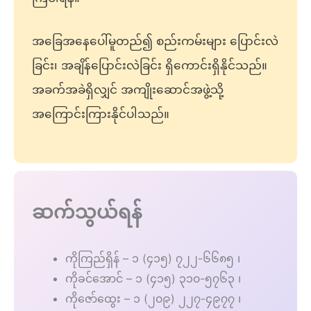
အခြေအနေပေါ်မူတည်၍ စည်းကမ်းများ ပြောင်းလဲ
ခြင်း၊ အချိန်ပြောင်းလဲခြင်း ရှိကောင်းရှိနိုင်သည်။
အခက်အခဲရှိလျှင် အကျိုးဆောင်အဖွဲ့သို့
အကြောင်းကြားနိုင်ပါသည်။
ဆက်သွယ်ရန်
ကိုကြည်ရှိန် – ၁ (၄၁၅) ၇၂၂-၆၆၈၅ ၊
ကိုခင်အောင် – ၁ (၄၁၅) ၃၁၀-၅၇၆၃ ၊
ကိုဇော်ထွေး – ၁ (၂၀၉) ၂၂၇-၄၉၇၇ ၊