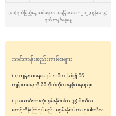
(၁၀)ရက်ပြည့်နေ့ တစ်နေ့တာ အချိန်ဇယား – ၂၀၂၃ ဇွန်လ (၄)
ရက် တနင်္ဂနွေနေ့
သင်တန်းစည်းကမ်းများ
(၁) ကျန်းမာရေးသည် အဓိက ဖြစ်၍ မိမိ
ကျန်းမာရေးကို မိမိကိုယ်တိုင် ဂရုစိုက်ရမည်။
(၂) ယောဂီအားလုံး စွမ်းနိုင်ပါက (၉)ပါးသီလ
စောင့်ထိန်းကြရပါမည်။ မစွမ်းနိုင်ပါက (၅)ပါးသီလ