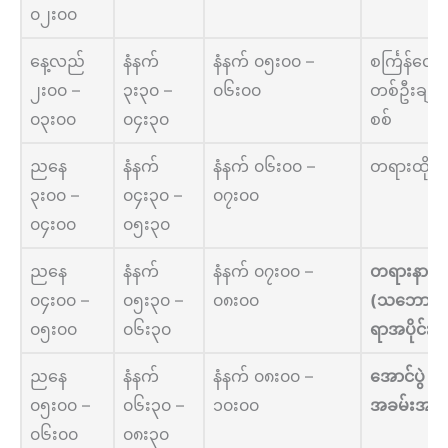
၀၂း၀၀
နေ့လည်
နံနက်
နံနက် ၀၅း၀၀ –
စင်္ကြန်လျှ
၂း၀၀ –
၃း၃၀ –
၀၆း၀၀
တစ်ဦးချင်
၀၃း၀၀
၀၄း၃၀
စစ်
ညနေ
နံနက်
နံနက် ၀၆း၀၀ –
တရားထိုင်
၃း၀၀ –
၀၄း၃၀ –
၀၇း၀၀
၀၄း၀၀
၀၅း၃၀
ညနေ
နံနက်
နံနက် ၀၇း၀၀ –
တရားနာယူခ
၀၄း၀၀ –
၀၅း၃၀ –
၀၈း၀၀
(သဘောတရ
၀၅း၀၀
၀၆း၃၀
ရာအပိုင်း)
ညနေ
နံနက်
နံနက် ၀၈း၀၀ –
အောင်ပွဲ
၀၅း၀၀ –
၀၆း၃၀ –
၁၀း၀၀
အခမ်းအနာ
၀၆း၀၀
၀၈း၃၀