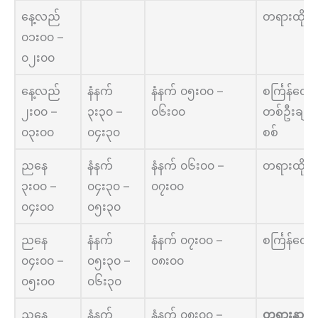
နေ့လည်
တရားထိုင်
၀၁း၀၀ –
၀၂း၀၀
နေ့လည်
နံနက်
နံနက် ၀၅း၀၀ –
စင်္ကြန်လျှ
၂း၀၀ –
၃း၃၀ –
၀၆း၀၀
တစ်ဦးချင်
၀၃း၀၀
၀၄း၃၀
စစ်
ညနေ
နံနက်
နံနက် ၀၆း၀၀ –
တရားထိုင်
၃း၀၀ –
၀၄း၃၀ –
၀၇း၀၀
၀၄း၀၀
၀၅း၃၀
ညနေ
နံနက်
နံနက် ၀၇း၀၀ –
စင်္ကြန်လျှ
၀၄း၀၀ –
၀၅း၃၀ –
၀၈း၀၀
၀၅း၀၀
၀၆း၃၀
ညနေ
နံနက်
နံနက် ၀၈း၀၀ –
တရားနာယူခ