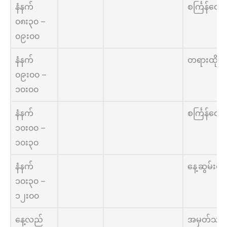
နံနက်
စင်္ကြန်လျှ
၀၈း၃၀ –
၀၉း၀၀
နံနက်
တရားထိုင်
၀၉း၀၀ –
၁၀း၀၀
နံနက်
စင်္ကြန်လျှ
၁၀း၀၀ –
၁၀း၃၀
နံနက်
နေ့ဆွမ်းစာ
၁၀း၃၀ –
၁၂း၀၀
နေ့လည်
အမှတ်သတိဖ