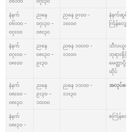
၀၆း၀၀
၀၇း၃၀
နံနက်
ညနေ
ညနေ ၉း၀၀ –
နံနက်ဆွမ်း
၀၆း၀၀ –
၀၇း၃၀ –
၁၀း၀၀
င်္ကြန်လျှော
၀၇း၀၀
၀၈း၃၀
နံနက်
ညနေ
ညနေ ၁၀း၀၀ –
သီလယူ၊
၀၇း၀၀ –
၀၈း၃၀ –
၁၁း၀၀
ဘုရားရှိခိုး
၀၈း၀၀
၉း၃၀
မေတ္တာပို့၊
ထိုင်
နံနက်
ညနေ
ညနေ ၁၁း၀၀ –
အလုပ်ပေး
၀၈း၀၀ –
၉း၃၀ –
၁၁း၃၀
၀၈း၃၀
၁၀း၀၀
နံနက်
စင်္ကြန်လျှ
၀၈း၃၀ –