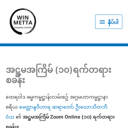
Skip
to
နှိပ်
content
နှိပ်ပါ
ပါ
အဋ္ဌမအကြိမ် (၁၀)ရက်တရား
စခန်း
ထေရဝါဒ ဓမ္မကမ္မဋ္ဌာန်းလမ်းစဥ် အဂ္ဂမဟာကမ္မဋ္ဌာနာ
စရိယ
မေတ္တာန္ဒဝိဟာရ ဆရာတော် ဦးဃောသိတဘိ
ဝံသ
၏
အဋ္ဌမအကြိမ် Zoom Online (၁၀) ရက်တရား
စခန်း။