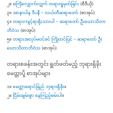
၂။
စင်္ကြံလျှောက်လျှက် တရားရှုမှတ်ခြင်း
(ဗီဒီယို)
၃။
အာနာပါန ဒီပနီ – လယ်တီဆရာတော်
(စာအုပ်)
၄။
တရားကျင့်ရာရိုးသားပါ – ဆရာတော် ဦးဃောသိတာ
ဘိဝံသ
(စာအုပ်)
၅။
တရားအလုပ်မ၀င်ခင် ကြိုတင်ပြင် – ဆရာတော် ဦး
ဃောသိတာဘိဝံသ
(စာအုပ်)
တရားစခန်းအတွင်း ရွတ်ဖတ်မည့် ဘုရားရှိခိုး
မေတ္တာပို့ စာအုပ်များ
၁။
မေတ္တာရောင်ခြည် ဘုရားရှိခိုး
။
၂။
ငြိမ်းချမ်းစွာ နေကြည့်စမ်းပါ
။