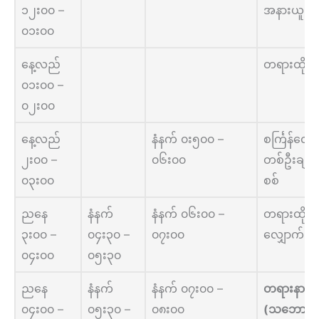
၁၂း၀၀ –
အနားယူ
၀၁း၀၀
နေ့လည်
တရားထိုင်
၀၁း၀၀ –
၀၂း၀၀
နေ့လည်
နံနက် ၀း၅၀၀ –
စင်္ကြန်လျှ
၂း၀၀ –
၀၆း၀၀
တစ်ဦးချင်
၀၃း၀၀
စစ်
ညနေ
နံနက်
နံနက် ၀၆း၀၀ –
တရားထိုင်/စ
၃း၀၀ –
၀၄း၃၀ –
၀၇း၀၀
လျှောက်
၀၄း၀၀
၀၅း၃၀
ညနေ
နံနက်
နံနက် ၀၇း၀၀ –
တရားနာယူခ
၀၄း၀၀ –
၀၅း၃၀ –
၀၈း၀၀
(သဘောတရ