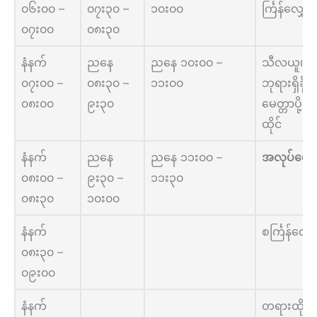
၀၆း၀၀ –
၀၇း၃၀ –
၁၀း၀၀
င်္ကြန်လျှော
၀၇း၀၀
၀၈း၃၀
နံနက်
ညနေ
ညနေ ၁၀း၀၀ –
သီလယူ၊
၀၇း၀၀ –
၀၈း၃၀ –
၁၁း၀၀
ဘုရားရှိခိုး
၀၈း၀၀
၉း၃၀
မေတ္တာပို့၊
ထိုင်
နံနက်
ညနေ
ညနေ ၁၁း၀၀ –
အလုပ်ပေး
၀၈း၀၀ –
၉း၃၀ –
၁၁း၃၀
၀၈း၃၀
၁၀း၀၀
နံနက်
စင်္ကြန်လျှ
၀၈း၃၀ –
၀၉း၀၀
နံနက်
တရားထိုင်