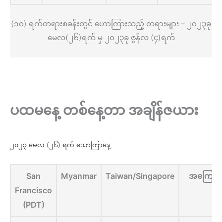
(၁၀) ရက်တရားစခန်းတွင် ဟောကြားသည့် တရားများ – ၂၀၂၃ခု
မေလ(၂၆)ရက် မှ ၂၀၂၃ခု ဇွန်လ (၄)ရက်
ပထမနေ့ တစ်နေ့တာ အချိန်ဇယား
၂၀၂၃ မေလ (၂၆) ရက် သောကြာနေ့
San
Myanmar
Taiwan/Singapore
အကြောင
Francisco
(PDT)