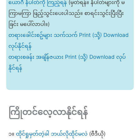
ယောဂီ နံပါတ်ကို ကြည့်ရန်
(မှတ်ရန်။ နံပါတ်များကို မ
ကြာမကြာ ဖြည့်သွင်းပေးပါသည်။ စာရင်းသွင်းပြီးပြီး
ခြင်း မပေါ်လာပါ။)
တရားခေါင်းစဥ်များ သက်သက် Print (သို့) Download
လုပ်နိုင်ရန်
တရားစခန်း အချိန်ဇယား Print (သို့) Download လုပ်
နိုင်ရန်
ကြိုတင်လေ့လာနိုင်ရန်
၁။
ထိုင်ရှုမှတ်တဲ့ခါ ဘယ်လိုထိုင်မလဲ
(ဗီဒီယို)