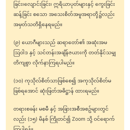
ခြင်း၊လျောင်းခြင်း၊ ဣရိယာပုတ်များနှင့် ကွေးခြင်း
ဆန့်ခြင်း စသော အသေးစိတ်အမူအရာတို့၌လည်း
အမှတ်သတိရှိနေရမည်။
(၉) ယောဂီများသည် ဆရာတော်၏ အဆုံးအမ
ဩဝါဒ နှင့် သင်တန်းအချိန်ဇယားကို တတ်နိုင်သမျှ
တိကျစွာ လိုက်နာကြရပါမည်။
(၁၀) ကုသိုလ်စိတ်သာဖြစ်စေ၍ အကုသိုလ်စိတ်မ
ဖြစ်ရအောင် ဆုံးဖြတ်အဓိဋ္ဌာန် ထားရမည်။
တရားစခန်း မစမီ နှင့် အခြားအစီအစဥ်များတွင်
လည်း (၁၅) မိနစ် ကြိုတင်၍ Zoom သို့ ဝင်ရောက်
ကြပါရန်။