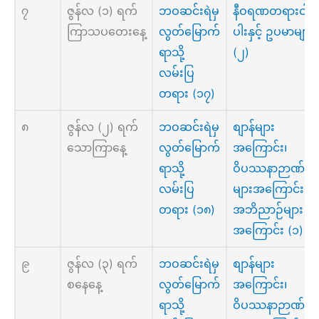
၇
ဇွန်လ (၁) ရက်
ဘဝဆင်းရဲမှ
နီဝရဏတရားငါး
ကြာသပတေးနေ့
လွတ်မြောက်
ပါးနှင့် ဥပမာများ
ရာသို့
(၂)
လမ်းပြ
တရား (၁၇)
၈
ဇွန်လ (၂) ရက်
ဘဝဆင်းရဲမှ
စျာန်များ
သောကြာနေ့
လွတ်မြောက်
အကြောင်း၊
ရာသို့
ဝိပဿနာဉာဏ်
လမ်းပြ
များအကြောင်း၊
တရား (၁၈)
အဘိညာဉ်များ
အကြောင်း (၁)
၉
ဇွန်လ (၃) ရက်
ဘဝဆင်းရဲမှ
စျာန်များ
စနေနေ့
လွတ်မြောက်
အကြောင်း၊
ရာသို့
ဝိပဿနာဉာဏ်