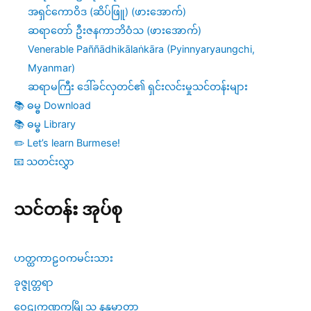
အရှင်ကောဝိဒ (ဆိပ်ဖြူ) (ဖားအောက်)
ဆရာတော် ဦးဇနကာဘိဝံသ (ဖားအောက်)
Venerable Paññādhikālaṅkāra (Pyinnyaryaungchi,
Myanmar)
ဆရာမကြီး ဒေါ်ခင်လှတင်၏ ရှင်းလင်းမှုသင်တန်းများ
📚 ဓမ္ဓ Download
📚 ဓမ္ဓ Library
✏️ Let’s learn Burmese!
📧 သတင်းလွှာ
သင်တန်း အုပ်စု
ဟတ္ထကာဠဝကမင်းသား
ခုဇ္ဇုတ္တရာ
ဝေဠုကဏ္ဍကမြို့သူ နန္ဒမာတာ