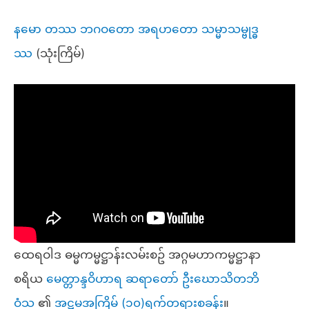
နမော တဿ ဘဂဝတော အရဟတော သမ္မာသမ္ဗုဒ္ဓ
ဿ
(သုံးကြိမ်)
ထေရဝါဒ ဓမ္မကမ္မဋ္ဌာန်းလမ်းစဥ် အဂ္ဂမဟာကမ္မဋ္ဌာနာ
စရိယ
မေတ္တာန္ဒဝိဟာရ ဆရာတော် ဦးဃောသိတဘိ
ဝံသ
၏
အဋ္ဌမအကြိမ် (၁၀)ရက်တရားစခန်း
။