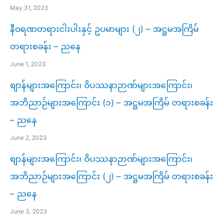
May 31, 2023
နီဝရဏတရားငါးပါးနှင့် ဥပမာများ (၂) – အဋ္ဌမအကြိမ်
တရားစခန်း – ညနေ
June 1, 2023
စျာန်များအကြောင်း၊ ဝိပဿနာဉာဏ်များအကြောင်း၊
အဘိညာဉ်များအကြောင်း (၁) – အဋ္ဌမအကြိမ် တရားစခန်း
– ညနေ
June 2, 2023
စျာန်များအကြောင်း၊ ဝိပဿနာဉာဏ်များအကြောင်း၊
အဘိညာဉ်များအကြောင်း (၂) – အဋ္ဌမအကြိမ် တရားစခန်း
– ညနေ
June 3, 2023