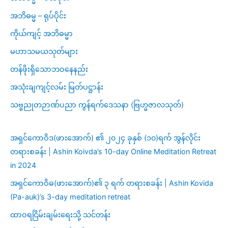
အဘိဓမ္မ – ရုပ်ပိုင်း
ကိုယ်ကျင့် အဘိဓမ္မာ
မဟာသမယသုတ်များ
တန်ဖိုးရှိသောဘဝနေနည်း
အသုံးချကျင့်လမ်း မြတ်ပဋ္ဌာန်း
သဗ္ဗညုတဉာဏ်ပညာ ကွန်ရက်ဒေသနာ (ဗြဟ္မဇာလသုတ်)
အရှင်ကောဝိဒ(ဖားအောက်) ၏ ၂၀၂၄ ခုနှစ် (၁၀)ရက် အွန်လိုင်း
တရားစခန်း | Ashin Koivda’s 10-day Online Meditation Retreat
in 2024
အရှင်ကောဝိဓ(ဖားအောက်)၏ ၃ ရက် တရားစခန်း | Ashin Kovida
(Pa-auk)’s 3-day meditation retreat
ထာဝရငြိမ်းချမ်းရေးသို့ သင်တန်း