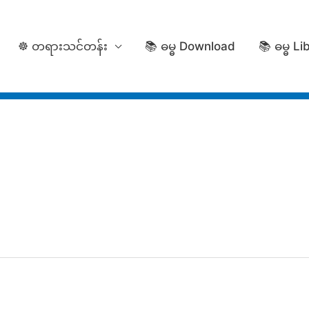
☸️ တရားသင်တန်း
📚 ဓမ္ဓ Download
📚 ဓမ္ဓ Li