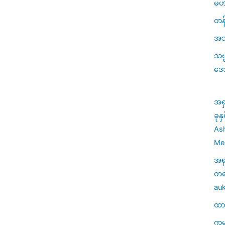
မဟ
တန်
အသု
သဗ
ဒေ
အရ
ခုန
Ash
Med
အရ
တရာ
auk
ထာဝ
ကမ္