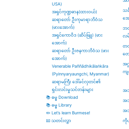
အား
USA)
သင
အရှင်ကုဏ္ဍဓာန(ထားဝယ်)
အေ
ဆရာတော် ဦးကုမာရာဘိဝံသ
(ဖားအောက်)
ဘဝဆ
အရှင်ကောဝိဒ (ဆိပ်ဖြူ) (ဖား
လမ
အောက်)
တဏှ
ဆရာတော် ဦးဇနကာဘိဝံသ (ဖား
တေ
အောက်)
အဂ္
Venerable Paññādhikālaṅkāra
ကျ
(Pyinnyaryaungchi, Myanmar)
ဆရာမကြီး ဒေါ်ခင်လှတင်၏
ရှင်းလင်းမှုသင်တန်းများ
အဘိဓ
📚 ဓမ္ဓ Download
အဘိ
📚 ဓမ္ဓ Library
အဘိဓ
✏️ Let’s learn Burmese!
ကို
📧 သတင်းလွှာ