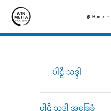
Skip
to
🏠 Home
content
ပါဠိ သဒ္ဒါ
ပါဠိ သဒ္ဒါ အခြေခံ