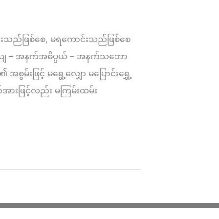
်းသည်​ဖြစ်​စေ, မရကောင်းသည်​ဖြစ်​စေ
ိဓေယျ – အနက်အဓိပ္ပယ် – အနက်သဘော
စွမ်းဖြင့် မရွေ့လျှော မပြောင်းရွှေ့
နက်အားဖြင့်လည်း မကြမ်းထမ်း