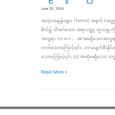
June 30, 2024
အသုံးအနှုန်းများ (Terms) အနက်​ (အတ္ထ
စိတ်​၌ သိအပ်​သော အရာဝတ္ထု ဟူသမျှ က
အက္ခရာ ‘က ခ ဂ … အ’အစရှိသောအက္ခရာ။ ၎င
တတ်သောကြောင့်၎င်း, (ဂ) မပျက်စီးနိုင်
သောကြောင့်၎င်း (င) အဆုံးမရှိသော သဒ္
ပါဠိ
Read More »
သဒ္ဒါ
အခြေခံ