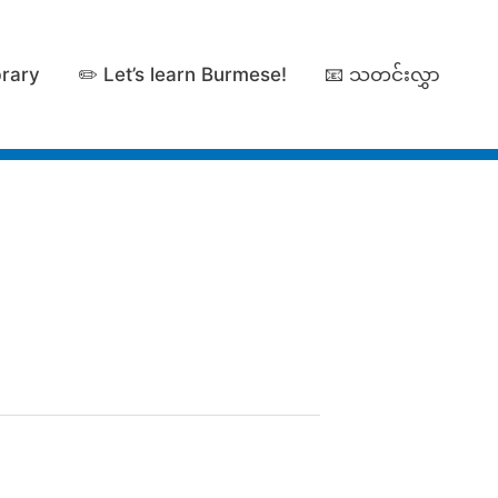
brary
✏️ Let’s learn Burmese!
📧 သတင်းလွှာ