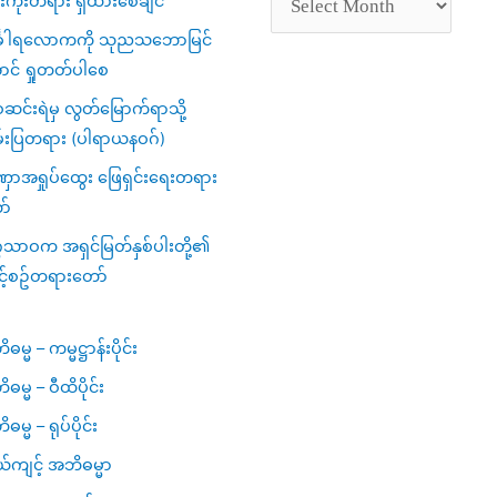
ကိုးတရား ရှိထားစေချင်
်္ခါရလောကကို သုညသဘောမြင်
ာင် ရှုတတ်ပါစေ
င်းရဲမှ လွတ်မြောက်ရာသို့
်းပြတရား (ပါရာယနဝဂ်)
ာအရှုပ်ထွေး ဖြေရှင်းရေးတရား
ာ်
ဂသာဝက အရှင်မြတ်နှစ်ပါးတို့၏
င့်စဥ်တရားတော်
မ္မ – ကမ္မဋ္ဌာန်းပိုင်း
ဓမ္မ – ဝီထိပိုင်း
မ္မ – ရုပ်ပိုင်း
ယ်ကျင့် အဘိဓမ္မာ