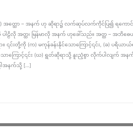
) အ​တ္ထော – အနက်​ ဟု ဆိုရာ၌ လက်​ဆုပ်လက်​ကိုင်​ပြ၍ ရ​ကောင
ို ပါဠိလို အတ္ထ၊ မြန်​မာလို အနက် ဟုခေါ်သည်။ အတ္ထ – အဘ
်းတို့ကို (က) မကုန်ခန်းနိုင်သောကြောင့်၎င်း, (ခ) ပရိယာယ်၏ အ
သောကြောင့်၎င်း (ဃ) ရွတ်ဆိုရာသို့ နူးညံ့စွာ လိုက်ပါလျက် အ
ဓါအနက်သို့ […]