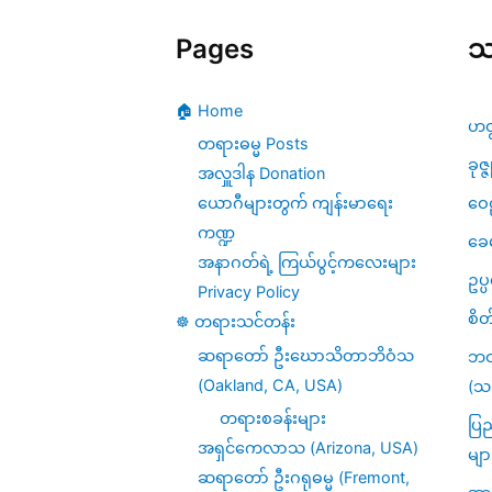
Pages
သ
🏠 Home
ဟတ
တရားဓမ္မ Posts
ခုဇ္
အလှူဒါန Donation
ဝေဠ
ယောဂီများတွက် ကျန်းမာရေး
ကဏ္ဍ
ခေ
အနာဂတ်ရဲ့ ကြယ်ပွင့်ကလေးများ
ဥပ
Privacy Policy
စိတ
☸️ တရားသင်တန်း
ဆရာတော် ဦးဃောသိတာဘိဝံသ
ဘဝ
(Oakland, CA, USA)
(သင
တရားစခန်းများ
ပြည
အရှင်ကေလာသ (Arizona, USA)
မျာ
ဆရာတော် ဦးဂရုဓမ္မ (Fremont,