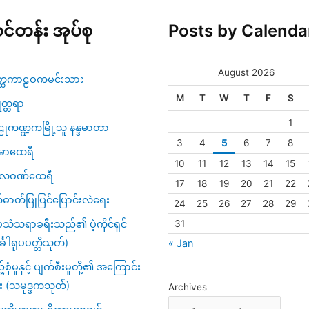
င်တန်း အုပ်စု
Posts by Calenda
August 2026
္ထကာဠဝကမင်းသား
M
T
W
T
F
S
ဇုတ္တရာ
1
ုကဏ္ဍကမြို့သူ နန္ဒမာတာ
3
4
5
6
7
8
မာထေရီ
10
11
12
13
14
15
္ပလဝဏ်ထေရီ
17
18
19
20
21
22
်ဓာတ်ပြုပြင်ပြောင်းလဲရေး
24
25
26
27
28
29
31
သံသရာခရီးသည်၏ ပဲ့ကိုင်ရှင်
်္ခါရုပပတ္တိသုတ်)
« Jan
့်စုံမှုနှင့် ပျက်စီးမှုတို့၏ အကြောင်း
း (သမုဒ္ဒကသုတ်)
Archives