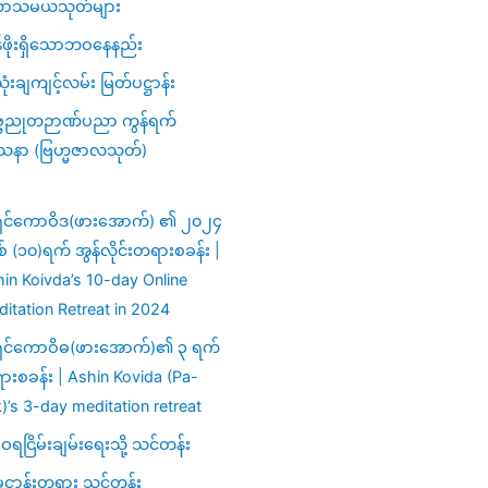
ာသမယသုတ်များ
ဖိုးရှိသောဘဝနေနည်း
ံးချကျင့်လမ်း မြတ်ပဋ္ဌာန်း
္ဗညုတဉာဏ်ပညာ ကွန်ရက်
သနာ (ဗြဟ္မဇာလသုတ်)
ှင်ကောဝိဒ(ဖားအောက်) ၏ ၂၀၂၄
ှစ် (၁၀)ရက် အွန်လိုင်းတရားစခန်း |
in Koivda’s 10-day Online
itation Retreat in 2024
ှင်ကောဝိဓ(ဖားအောက်)၏ ၃ ရက်
းစခန်း | Ashin Kovida (Pa-
)’s 3-day meditation retreat
ရငြိမ်းချမ်းရေးသို့ သင်တန်း
မဋ္ဌာန်းတရား သင်တန်း