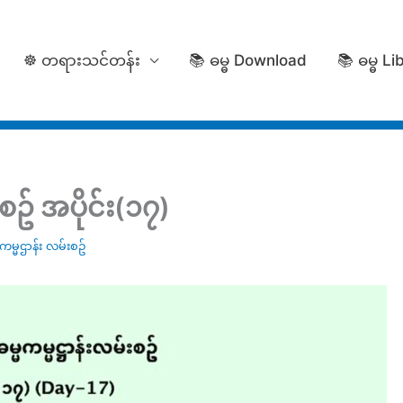
☸️ တရားသင်တန်း
📚 ဓမ္ဓ Download
📚 ဓမ္ဓ Li
ဥ် အပိုင်း(၁၇)
မ္မဌာန်း လမ်းစဥ်