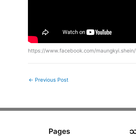
https://www.facebook.com/maungkyi.shei
←
Previous Post
Pages
သ