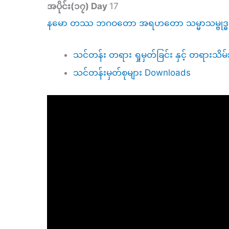
အပိုင်း(၁၇)
Day
17
နမော တဿ ဘဂဝတော အရဟတော သမ္မာသမ္ဗုဒ
သင်တန်း တရား ရှုမှတ်ခြင်း နှင့် တရားသိမ်
သင်တန်းမှတ်စုများ Downloads