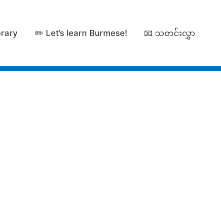
brary
✏️ Let’s learn Burmese!
📧 သတင်းလွှာ