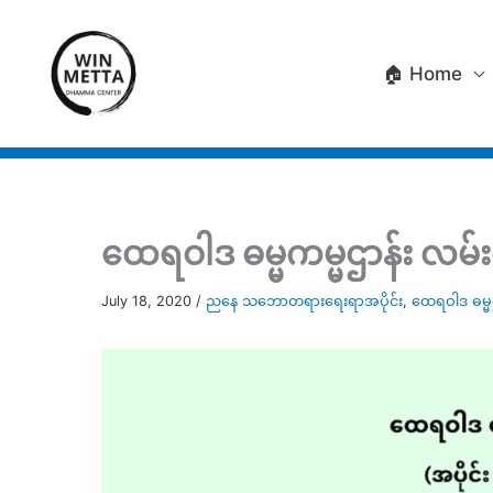
Skip
to
🏠 Home
content
ထေရဝါဒ ဓမ္မကမ္မဌာန်း လမ်းစ
July 18, 2020
/
ညနေ သဘောတရားရေးရာအပိုင်း
,
ထေရဝါဒ ဓမ္မက