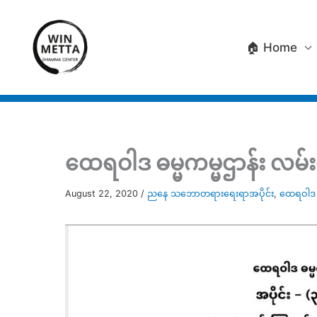
Skip
to
🏠 Home
content
ထေရဝါဒ ဓမ္မကမ္မဌာန်း လမ်းစ
August 22, 2020
/
ညနေ သဘောတရားရေးရာအပိုင်း
,
ထေရဝါဒ ဓ