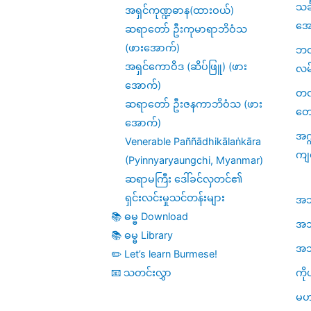
သင
အရှင်ကုဏ္ဍဓာန(ထားဝယ်)
အေ
ဆရာတော် ဦးကုမာရာဘိဝံသ
(ဖားအောက်)
ဘဝဆ
အရှင်ကောဝိဒ (ဆိပ်ဖြူ) (ဖား
လမ
အောက်)
တဏှ
ဆရာတော် ဦးဇနကာဘိဝံသ (ဖား
တေ
အောက်)
အဂ္
Venerable Paññādhikālaṅkāra
ကျ
(Pyinnyaryaungchi, Myanmar)
ဆရာမကြီး ဒေါ်ခင်လှတင်၏
ရှင်းလင်းမှုသင်တန်းများ
အဘိဓ
📚 ဓမ္ဓ Download
အဘိ
📚 ဓမ္ဓ Library
အဘိဓ
✏️ Let’s learn Burmese!
ကို
📧 သတင်းလွှာ
မဟ