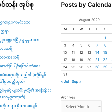
င်တန်း အုပ်စု
Posts by Calenda
August 2020
္ထကာဠဝကမင်းသား
M
T
W
T
F
S
ဇုတ္တရာ
1
ုကဏ္ဍကမြို့သူ နန္ဒမာတာ
7
8
3
4
5
6
မာထေရီ
14
15
10
11
12
13
္ပလဝဏ်ထေရီ
21
22
17
18
19
20
်ဓာတ်ပြုပြင်ပြောင်းလဲရေး
28
29
24
25
26
27
31
သံသရာခရီးသည်၏ ပဲ့ကိုင်ရှင်
« Jul
Sep »
်္ခါရုပပတ္တိသုတ်)
့်စုံမှုနှင့် ပျက်စီးမှုတို့၏ အကြောင်း
း (သမုဒ္ဒကသုတ်)
Archives
ကိုးတရား ရှိထားစေချင်