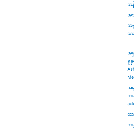
တန်
အသု
သဗ
ဒေ
အရ
ခုန
Ash
Med
အရ
တရာ
auk
ထာဝ
ကမ္