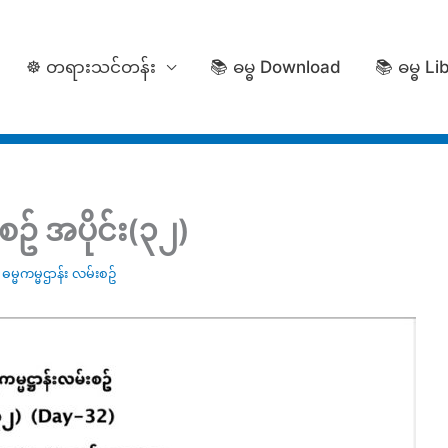
☸️ တရားသင်တန်း
📚 ဓမ္ဓ Download
📚 ဓမ္ဓ Li
ဥ် အပိုင်း(၃၂)
မ္မကမ္မဌာန်း လမ်းစဥ်