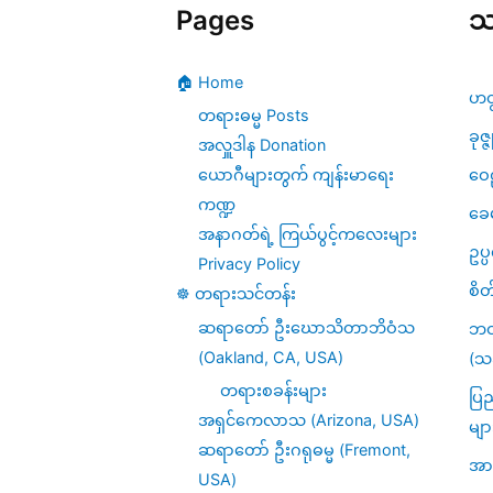
Pages
သ
🏠 Home
ဟတ
တရားဓမ္မ Posts
ခုဇ္
အလှူဒါန Donation
ဝေဠ
ယောဂီများတွက် ကျန်းမာရေး
ကဏ္ဍ
ခေ
အနာဂတ်ရဲ့ ကြယ်ပွင့်ကလေးများ
ဥပ
Privacy Policy
စိတ
☸️ တရားသင်တန်း
ဆရာတော် ဦးဃောသိတာဘိဝံသ
ဘဝ
(Oakland, CA, USA)
(သင
တရားစခန်းများ
ပြည
အရှင်ကေလာသ (Arizona, USA)
မျာ
ဆရာတော် ဦးဂရုဓမ္မ (Fremont,
အား
USA)