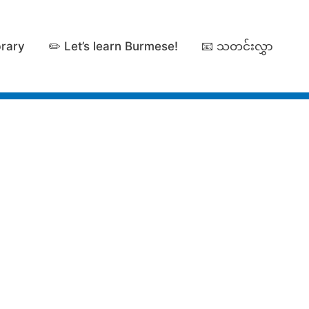
brary
✏️ Let’s learn Burmese!
📧 သတင်းလွှာ