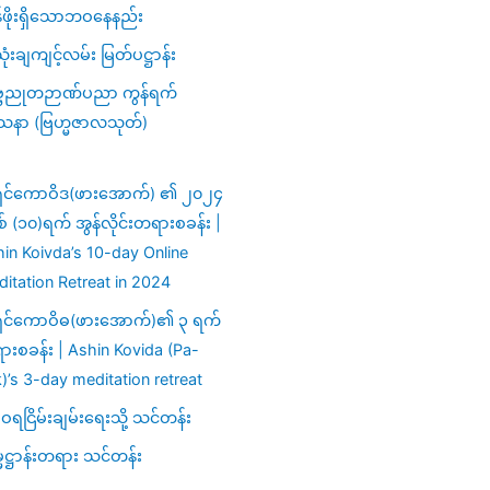
ဖိုးရှိသောဘဝနေနည်း
ံးချကျင့်လမ်း မြတ်ပဋ္ဌာန်း
္ဗညုတဉာဏ်ပညာ ကွန်ရက်
သနာ (ဗြဟ္မဇာလသုတ်)
ှင်ကောဝိဒ(ဖားအောက်) ၏ ၂၀၂၄
ှစ် (၁၀)ရက် အွန်လိုင်းတရားစခန်း |
in Koivda’s 10-day Online
itation Retreat in 2024
ှင်ကောဝိဓ(ဖားအောက်)၏ ၃ ရက်
းစခန်း | Ashin Kovida (Pa-
)’s 3-day meditation retreat
ရငြိမ်းချမ်းရေးသို့ သင်တန်း
မဋ္ဌာန်းတရား သင်တန်း