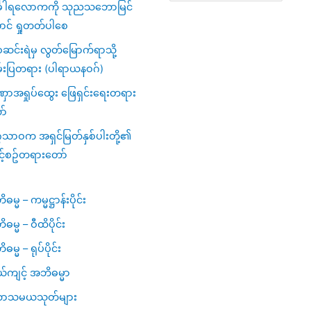
်္ခါရလောကကို သုညသဘောမြင်
ာင် ရှုတတ်ပါစေ
င်းရဲမှ လွတ်မြောက်ရာသို့
်းပြတရား (ပါရာယနဝဂ်)
ာအရှုပ်ထွေး ဖြေရှင်းရေးတရား
ာ်
ဂသာဝက အရှင်မြတ်နှစ်ပါးတို့၏
င့်စဥ်တရားတော်
မ္မ – ကမ္မဋ္ဌာန်းပိုင်း
ဓမ္မ – ဝီထိပိုင်း
မ္မ – ရုပ်ပိုင်း
ယ်ကျင့် အဘိဓမ္မာ
ာသမယသုတ်များ