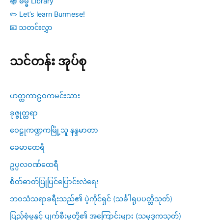
📚 ဓမ္ဓ Library
✏️ Let’s learn Burmese!
📧 သတင်းလွှာ
သင်တန်း အုပ်စု
ဟတ္ထကာဠဝကမင်းသား
ခုဇ္ဇုတ္တရာ
ဝေဠုကဏ္ဍကမြို့သူ နန္ဒမာတာ
ခေမာထေရီ
ဥပ္ပလဝဏ်ထေရီ
စိတ်ဓာတ်ပြုပြင်ပြောင်းလဲရေး
ဘဝသံသရာခရီးသည်၏ ပဲ့ကိုင်ရှင် (သင်္ခါရုပပတ္တိသုတ်)
ပြည့်စုံမှုနှင့် ပျက်စီးမှုတို့၏ အကြောင်းများ (သမုဒ္ဒကသုတ်)