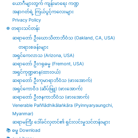
ယောဂီများတွက် ကျန်းမာရေး ကဏ္ဍ
အနာဂတ်ရဲ့ ကြယ်ပွင့်ကလေးများ
Privacy Policy
☸️ တရားသင်တန်း
ဆရာတော် ဦးဃောသိတာဘိဝံသ (Oakland, CA, USA)
တရားစခန်းများ
အရှင်ကေလာသ (Arizona, USA)
ဆရာတော် ဦးဂရုဓမ္မ (Fremont, USA)
အရှင်ကုဏ္ဍဓာန(ထားဝယ်)
ဆရာတော် ဦးကုမာရာဘိဝံသ (ဖားအောက်)
အရှင်ကောဝိဒ (ဆိပ်ဖြူ) (ဖားအောက်)
ဆရာတော် ဦးဇနကာဘိဝံသ (ဖားအောက်)
Venerable Paññādhikālaṅkāra (Pyinnyaryaungchi,
Myanmar)
ဆရာမကြီး ဒေါ်ခင်လှတင်၏ ရှင်းလင်းမှုသင်တန်းများ
📚 ဓမ္ဓ Download