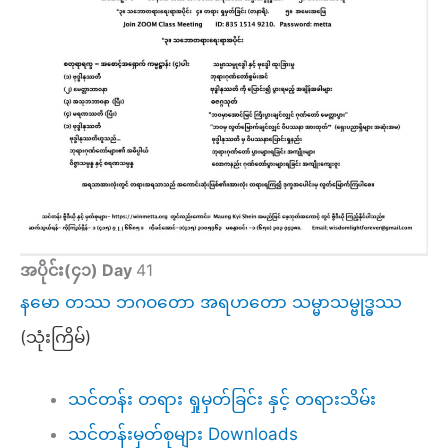
အပိုင်း(၄၁)
Day
41
နမော တဿ ဘဂဝတော အရဟတော သမ္မာသမ္ဗုဒ္ဓဿ
(သုံးကြိမ်)
သင်တန်း တရား ရှုမှတ်ခြင်း နှင့် တရားသိမ်း
သင်တန်းမှတ်စုများ Downloads