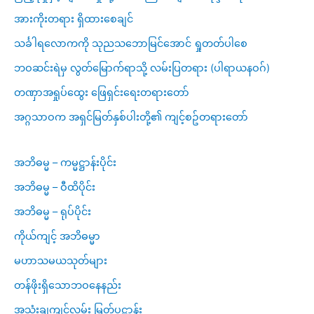
အားကိုးတရား ရှိထားစေချင်
သင်္ခါရလောကကို သုညသဘောမြင်အောင် ရှုတတ်ပါစေ
ဘဝဆင်းရဲမှ လွတ်မြောက်ရာသို့ လမ်းပြတရား (ပါရာယနဝဂ်)
တဏှာအရှုပ်ထွေး ဖြေရှင်းရေးတရားတော်
အဂ္ဂသာဝက အရှင်မြတ်နှစ်ပါးတို့၏ ကျင့်စဥ်တရားတော်
အဘိဓမ္မ – ကမ္မဋ္ဌာန်းပိုင်း
အဘိဓမ္မ – ဝီထိပိုင်း
အဘိဓမ္မ – ရုပ်ပိုင်း
ကိုယ်ကျင့် အဘိဓမ္မာ
မဟာသမယသုတ်များ
တန်ဖိုးရှိသောဘဝနေနည်း
အသုံးချကျင့်လမ်း မြတ်ပဋ္ဌာန်း