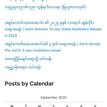
သဗ္ဗညုတဉာဏ်ပညာ ကွန်ရက်ဒေသနာ (ဗြဟ္မဇာလသုတ်)
အရှင်ကောဝိဒ(ဖားအောက်) ၏ ၂၀၂၄ ခုနှစ် (၁၀)ရက် အွန်လိုင်း
တရားစခန်း | Ashin Koivda’s 10-day Online Meditation Retreat
in 2024
အရှင်ကောဝိဓ(ဖားအောက်)၏ ၃ ရက် တရားစခန်း | Ashin Kovida
(Pa-auk)’s 3-day meditation retreat
ထာဝရငြိမ်းချမ်းရေးသို့ သင်တန်း
ကမ္မဋ္ဌာန်းတရား သင်တန်း
Posts by Calendar
September 2020
M
T
W
T
F
S
S