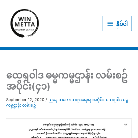
Skip
to
နှိပ်
content
နှိပ်ပါ
ပါ
ထေရဝါဒ ဓမ္မကမ္မဌာန်း လမ်းစဥ်
အပိုင်း(၄၁)
September 12, 2020
/
ညနေ သဘောတရားရေးရာအပိုင်း
,
ထေရဝါဒ ဓမ္မ
ကမ္မဌာန်း လမ်းစဥ်