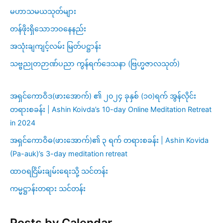
မဟာသမယသုတ်များ
တန်ဖိုးရှိသောဘဝနေနည်း
အသုံးချကျင့်လမ်း မြတ်ပဋ္ဌာန်း
သဗ္ဗညုတဉာဏ်ပညာ ကွန်ရက်ဒေသနာ (ဗြဟ္မဇာလသုတ်)
အရှင်ကောဝိဒ(ဖားအောက်) ၏ ၂၀၂၄ ခုနှစ် (၁၀)ရက် အွန်လိုင်း
တရားစခန်း | Ashin Koivda’s 10-day Online Meditation Retreat
in 2024
အရှင်ကောဝိဓ(ဖားအောက်)၏ ၃ ရက် တရားစခန်း | Ashin Kovida
(Pa-auk)’s 3-day meditation retreat
ထာဝရငြိမ်းချမ်းရေးသို့ သင်တန်း
ကမ္မဋ္ဌာန်းတရား သင်တန်း
Posts by Calendar