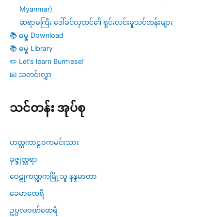
Myanmar)
ဆရာမကြီး ဒေါ်ခင်လှတင်၏ ရှင်းလင်းမှုသင်တန်းများ
📚 ဓမ္ဓ Download
📚 ဓမ္ဓ Library
✏️ Let’s learn Burmese!
📧 သတင်းလွှာ
သင်တန်း အုပ်စု
ဟတ္ထကာဠဝကမင်းသား
ခုဇ္ဇုတ္တရာ
ဝေဠုကဏ္ဍကမြို့သူ နန္ဒမာတာ
ခေမာထေရီ
ဥပ္ပလဝဏ်ထေရီ