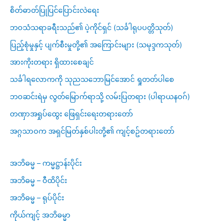
စိတ်ဓာတ်ပြုပြင်ပြောင်းလဲရေး
ဘဝသံသရာခရီးသည်၏ ပဲ့ကိုင်ရှင် (သင်္ခါရုပပတ္တိသုတ်)
ပြည့်စုံမှုနှင့် ပျက်စီးမှုတို့၏ အကြောင်းများ (သမုဒ္ဒကသုတ်)
အားကိုးတရား ရှိထားစေချင်
သင်္ခါရလောကကို သုညသဘောမြင်အောင် ရှုတတ်ပါစေ
ဘဝဆင်းရဲမှ လွတ်မြောက်ရာသို့ လမ်းပြတရား (ပါရာယနဝဂ်)
တဏှာအရှုပ်ထွေး ဖြေရှင်းရေးတရားတော်
အဂ္ဂသာဝက အရှင်မြတ်နှစ်ပါးတို့၏ ကျင့်စဥ်တရားတော်
အဘိဓမ္မ – ကမ္မဋ္ဌာန်းပိုင်း
အဘိဓမ္မ – ဝီထိပိုင်း
အဘိဓမ္မ – ရုပ်ပိုင်း
ကိုယ်ကျင့် အဘိဓမ္မာ