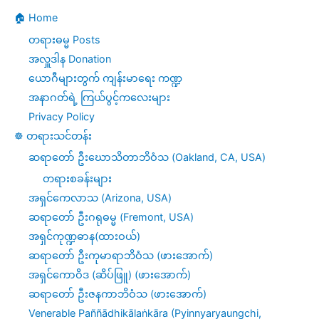
🏠 Home
တရားဓမ္မ Posts
အလှူဒါန Donation
ယောဂီများတွက် ကျန်းမာရေး ကဏ္ဍ
အနာဂတ်ရဲ့ ကြယ်ပွင့်ကလေးများ
Privacy Policy
☸️ တရားသင်တန်း
ဆရာတော် ဦးဃောသိတာဘိဝံသ (Oakland, CA, USA)
တရားစခန်းများ
အရှင်ကေလာသ (Arizona, USA)
ဆရာတော် ဦးဂရုဓမ္မ (Fremont, USA)
အရှင်ကုဏ္ဍဓာန(ထားဝယ်)
ဆရာတော် ဦးကုမာရာဘိဝံသ (ဖားအောက်)
အရှင်ကောဝိဒ (ဆိပ်ဖြူ) (ဖားအောက်)
ဆရာတော် ဦးဇနကာဘိဝံသ (ဖားအောက်)
Venerable Paññādhikālaṅkāra (Pyinnyaryaungchi,