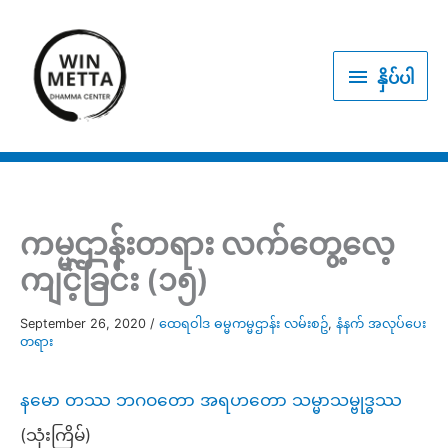
Skip
to
နှိပ်
content
နှိပ်ပါ
ပါ
ကမ္မဌာန်းတရား လက်တွေ့လေ့
ကျင့်ခြင်း (၁၅)
September 26, 2020
/
ထေရဝါဒ ဓမ္မကမ္မဌာန်း လမ်းစဥ်
,
နံနက် အလုပ်ပေး
တရား
နမော တဿ ဘဂဝတော အရဟတော သမ္မာသမ္ဗုဒ္ဓဿ
(သုံးကြိမ်)