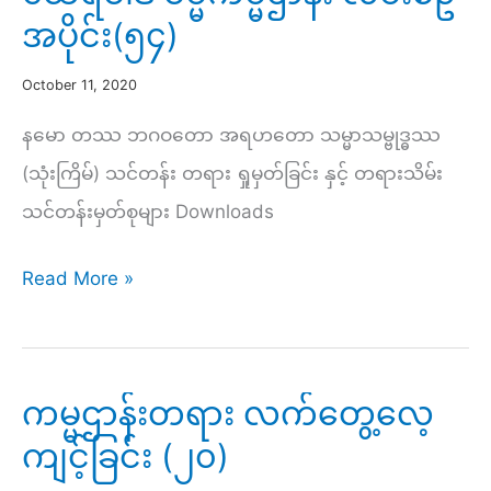
အပိုင်း(၅၄)
October 11, 2020
နမော တဿ ဘဂဝတော အရဟတော သမ္မာသမ္ဗုဒ္ဓဿ
(သုံးကြိမ်) သင်တန်း တရား ရှုမှတ်ခြင်း နှင့် တရားသိမ်း
သင်တန်းမှတ်စုများ Downloads
ထေ
Read More »
ရ
ဝါဒ
ဓမ္မ
ကမ္မဌာန်းတရား လက်တွေ့လေ့
ကမ္မဌာန်း
ကျင့်ခြင်း (၂၀)
လမ်း