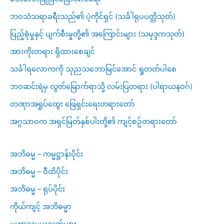
ဘဝသံသရာခရီးသည်၏ ပဲ့ကိုင်ရှင် (သင်္ခါရုပပတ္တိသုတ်)
ပြည့်စုံမှုနှင့် ပျက်စီးမှုတို့၏ အကြောင်းများ (သမုဒ္ဒကသုတ်)
အားကိုးတရား ရှိထားစေချင်
သင်္ခါရလောကကို သုညသဘောမြင်အောင် ရှုတတ်ပါစေ
ဘဝဆင်းရဲမှ လွတ်မြောက်ရာသို့ လမ်းပြတရား (ပါရာယနဝဂ်)
တဏှာအရှုပ်ထွေး ဖြေရှင်းရေးတရားတော်
အဂ္ဂသာဝက အရှင်မြတ်နှစ်ပါးတို့၏ ကျင့်စဥ်တရားတော်
အဘိဓမ္မ – ကမ္မဋ္ဌာန်းပိုင်း
အဘိဓမ္မ – ဝီထိပိုင်း
အဘိဓမ္မ – ရုပ်ပိုင်း
ကိုယ်ကျင့် အဘိဓမ္မာ
မဟာသမယသုတ်များ