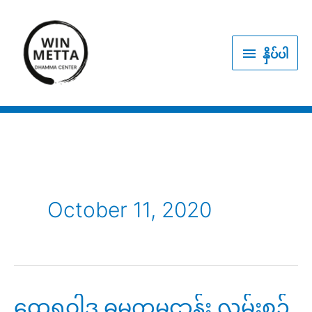
Skip
to
နှိပ်
content
နှိပ်ပါ
ပါ
October 11, 2020
ထေရဝါဒ ဓမ္မကမ္မဌာန်း လမ်းစဥ်