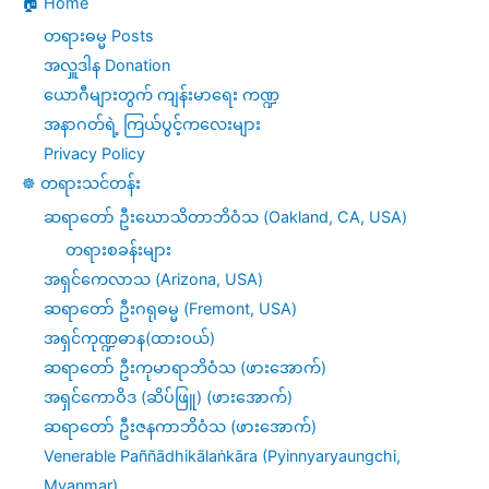
🏠 Home
တရားဓမ္မ Posts
အလှူဒါန Donation
ယောဂီများတွက် ကျန်းမာရေး ကဏ္ဍ
အနာဂတ်ရဲ့ ကြယ်ပွင့်ကလေးများ
Privacy Policy
☸️ တရားသင်တန်း
ဆရာတော် ဦးဃောသိတာဘိဝံသ (Oakland, CA, USA)
တရားစခန်းများ
အရှင်ကေလာသ (Arizona, USA)
ဆရာတော် ဦးဂရုဓမ္မ (Fremont, USA)
အရှင်ကုဏ္ဍဓာန(ထားဝယ်)
ဆရာတော် ဦးကုမာရာဘိဝံသ (ဖားအောက်)
အရှင်ကောဝိဒ (ဆိပ်ဖြူ) (ဖားအောက်)
ဆရာတော် ဦးဇနကာဘိဝံသ (ဖားအောက်)
Venerable Paññādhikālaṅkāra (Pyinnyaryaungchi,
Myanmar)