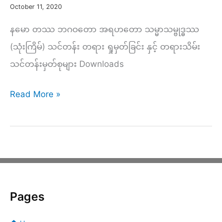
စဥ်
October 11, 2020
အပိုင်း(၅၄)
နမော တဿ ဘဂဝတော အရဟတော သမ္မာသမ္ဗုဒ္ဓဿ
(သုံးကြိမ်) သင်တန်း တရား ရှုမှတ်ခြင်း နှင့် တရားသိမ်း
သင်တန်းမှတ်စုများ Downloads
ကမ္မဌာန်း
Read More »
တရား
လက်တွေ့
လေ့
ကျ
င့်
Pages
ခြင်း
(၂၀)