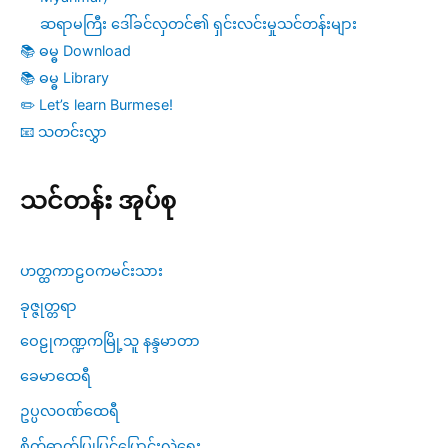
ဆရာမကြီး ဒေါ်ခင်လှတင်၏ ရှင်းလင်းမှုသင်တန်းများ
📚 ဓမ္ဓ Download
📚 ဓမ္ဓ Library
✏️ Let’s learn Burmese!
📧 သတင်းလွှာ
သင်တန်း အုပ်စု
ဟတ္ထကာဠဝကမင်းသား
ခုဇ္ဇုတ္တရာ
ဝေဠုကဏ္ဍကမြို့သူ နန္ဒမာတာ
ခေမာထေရီ
ဥပ္ပလဝဏ်ထေရီ
စိတ်ဓာတ်ပြုပြင်ပြောင်းလဲရေး