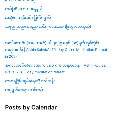
တန်ဖိုးရှိသောဘဝနေနည်း
အသုံးချကျင့်လမ်း မြတ်ပဋ္ဌာန်း
သဗ္ဗညုတဉာဏ်ပညာ ကွန်ရက်ဒေသနာ (ဗြဟ္မဇာလသုတ်)
အရှင်ကောဝိဒ(ဖားအောက်) ၏ ၂၀၂၄ ခုနှစ် (၁၀)ရက် အွန်လိုင်း
တရားစခန်း | Ashin Koivda’s 10-day Online Meditation Retreat
in 2024
အရှင်ကောဝိဓ(ဖားအောက်)၏ ၃ ရက် တရားစခန်း | Ashin Kovida
(Pa-auk)’s 3-day meditation retreat
ထာဝရငြိမ်းချမ်းရေးသို့ သင်တန်း
ကမ္မဋ္ဌာန်းတရား သင်တန်း
Posts by Calendar