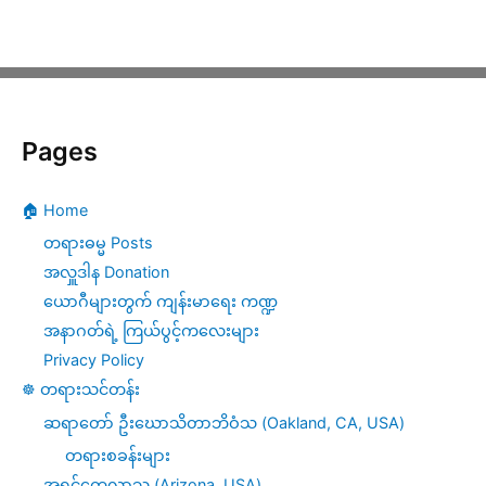
Pages
🏠 Home
တရားဓမ္မ Posts
အလှူဒါန Donation
ယောဂီများတွက် ကျန်းမာရေး ကဏ္ဍ
အနာဂတ်ရဲ့ ကြယ်ပွင့်ကလေးများ
Privacy Policy
☸️ တရားသင်တန်း
ဆရာတော် ဦးဃောသိတာဘိဝံသ (Oakland, CA, USA)
တရားစခန်းများ
အရှင်ကေလာသ (Arizona, USA)