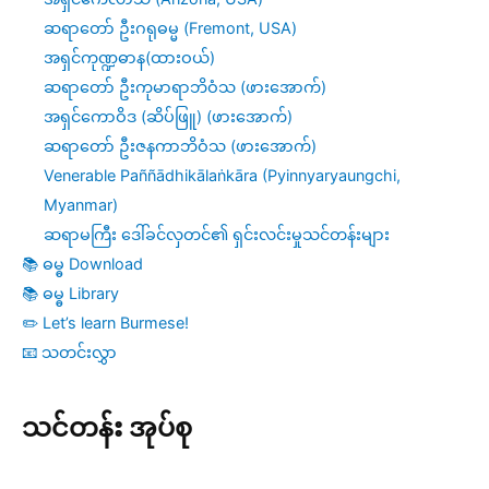
ဆရာတော် ဦးဂရုဓမ္မ (Fremont, USA)
အရှင်ကုဏ္ဍဓာန(ထားဝယ်)
ဆရာတော် ဦးကုမာရာဘိဝံသ (ဖားအောက်)
အရှင်ကောဝိဒ (ဆိပ်ဖြူ) (ဖားအောက်)
ဆရာတော် ဦးဇနကာဘိဝံသ (ဖားအောက်)
Venerable Paññādhikālaṅkāra (Pyinnyaryaungchi,
Myanmar)
ဆရာမကြီး ဒေါ်ခင်လှတင်၏ ရှင်းလင်းမှုသင်တန်းများ
📚 ဓမ္ဓ Download
📚 ဓမ္ဓ Library
✏️ Let’s learn Burmese!
📧 သတင်းလွှာ
သင်တန်း အုပ်စု