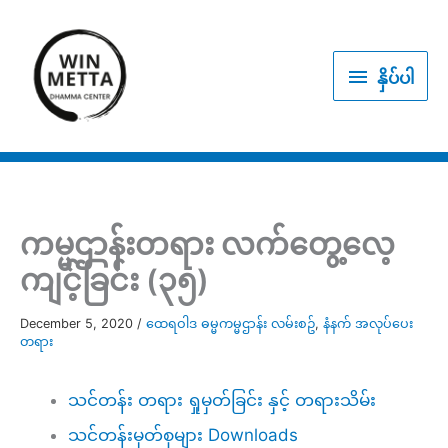
Skip
to
နှိပ်
content
နှိပ်ပါ
ပါ
ကမ္မဌာန်းတရား လက်တွေ့လေ့
ကျင့်ခြင်း (၃၅)
December 5, 2020
/
ထေရဝါဒ ဓမ္မကမ္မဌာန်း လမ်းစဥ်
,
နံနက် အလုပ်ပေး
တရား
သင်တန်း တရား ရှုမှတ်ခြင်း နှင့် တရားသိမ်း
သင်တန်းမှတ်စုများ Downloads