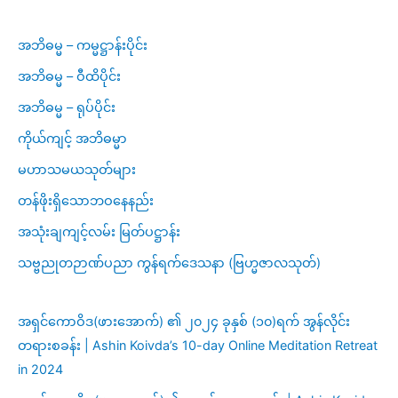
အဘိဓမ္မ – ကမ္မဋ္ဌာန်းပိုင်း
အဘိဓမ္မ – ဝီထိပိုင်း
အဘိဓမ္မ – ရုပ်ပိုင်း
ကိုယ်ကျင့် အဘိဓမ္မာ
မဟာသမယသုတ်များ
တန်ဖိုးရှိသောဘဝနေနည်း
အသုံးချကျင့်လမ်း မြတ်ပဋ္ဌာန်း
သဗ္ဗညုတဉာဏ်ပညာ ကွန်ရက်ဒေသနာ (ဗြဟ္မဇာလသုတ်)
အရှင်ကောဝိဒ(ဖားအောက်) ၏ ၂၀၂၄ ခုနှစ် (၁၀)ရက် အွန်လိုင်း
တရားစခန်း | Ashin Koivda’s 10-day Online Meditation Retreat
in 2024