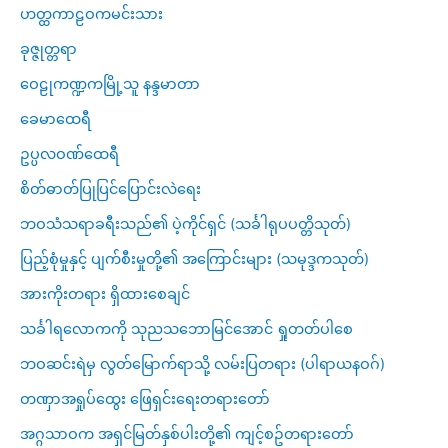
ဟတ္ထကာဠဝကမင်းသား
ခုဇ္ဇုတ္တရာ
ဝေဠုကဏ္ဍကမြို့သူ နန္ဒမာတာ
ခေမာထေရီ
ဥပ္ပလဝဏ်ထေရီ
စိတ်ဓာတ်ပြုပြင်ပြောင်းလဲရေး
ဘဝသံသရာခရီးသည်၏ ပဲ့ကိုင်ရှင် (သင်္ခါရုပပတ္တိသုတ်)
ပြည့်စုံမှုနှင့် ပျက်စီးမှုတို့၏ အကြောင်းများ (သမုဒ္ဒကသုတ်)
အားကိုးတရား ရှိထားစေချင်
သင်္ခါရလောကကို သုညသဘောမြင်အောင် ရှုတတ်ပါစေ
ဘဝဆင်းရဲမှ လွတ်မြောက်ရာသို့ လမ်းပြတရား (ပါရာယနဝဂ်)
တဏှာအရှုပ်ထွေး ဖြေရှင်းရေးတရားတော်
အဂ္ဂသာဝက အရှင်မြတ်နှစ်ပါးတို့၏ ကျင့်စဥ်တရားတော်