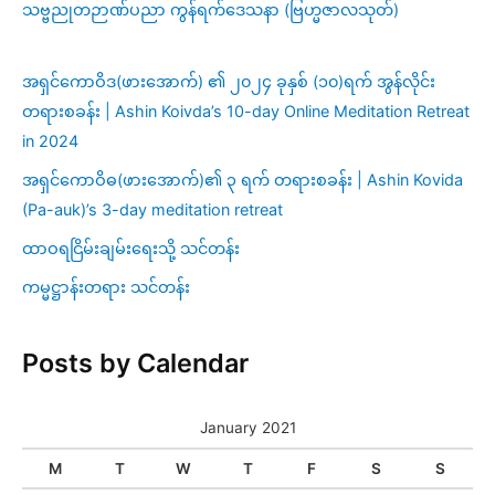
သဗ္ဗညုတဉာဏ်ပညာ ကွန်ရက်ဒေသနာ (ဗြဟ္မဇာလသုတ်)
အရှင်ကောဝိဒ(ဖားအောက်) ၏ ၂၀၂၄ ခုနှစ် (၁၀)ရက် အွန်လိုင်း
တရားစခန်း | Ashin Koivda’s 10-day Online Meditation Retreat
in 2024
အရှင်ကောဝိဓ(ဖားအောက်)၏ ၃ ရက် တရားစခန်း | Ashin Kovida
(Pa-auk)’s 3-day meditation retreat
ထာဝရငြိမ်းချမ်းရေးသို့ သင်တန်း
ကမ္မဋ္ဌာန်းတရား သင်တန်း
Posts by Calendar
January 2021
M
T
W
T
F
S
S