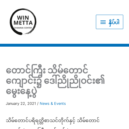
Skip
to
နှိပ်
content
နှိပ်ပါ
ပါ
တောင်ကြီး သိမ်တောင်
ကျောင်း၌ ဒေါ်ညိုညိုဝင်း၏
မွေးနေ့ပွဲ
January 22, 2021
/
News & Events
သိမ်တောင်ပရိရတ္တိစာသင်တိုက်နှင့် သိမ်တောင်