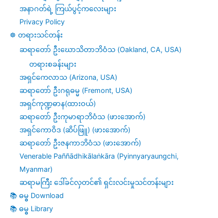
အနာဂတ်ရဲ့ ကြယ်ပွင့်ကလေးများ
Privacy Policy
☸️ တရားသင်တန်း
ဆရာတော် ဦးဃောသိတာဘိဝံသ (Oakland, CA, USA)
တရားစခန်းများ
အရှင်ကေလာသ (Arizona, USA)
ဆရာတော် ဦးဂရုဓမ္မ (Fremont, USA)
အရှင်ကုဏ္ဍဓာန(ထားဝယ်)
ဆရာတော် ဦးကုမာရာဘိဝံသ (ဖားအောက်)
အရှင်ကောဝိဒ (ဆိပ်ဖြူ) (ဖားအောက်)
ဆရာတော် ဦးဇနကာဘိဝံသ (ဖားအောက်)
Venerable Paññādhikālaṅkāra (Pyinnyaryaungchi,
Myanmar)
ဆရာမကြီး ဒေါ်ခင်လှတင်၏ ရှင်းလင်းမှုသင်တန်းများ
📚 ဓမ္ဓ Download
📚 ဓမ္ဓ Library