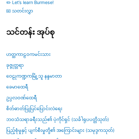
✏️ Let’s learn Burmese!
📧 သတင်းလွှာ
သင်တန်း အုပ်စု
ဟတ္ထကာဠဝကမင်းသား
ခုဇ္ဇုတ္တရာ
ဝေဠုကဏ္ဍကမြို့သူ နန္ဒမာတာ
ခေမာထေရီ
ဥပ္ပလဝဏ်ထေရီ
စိတ်ဓာတ်ပြုပြင်ပြောင်းလဲရေး
ဘဝသံသရာခရီးသည်၏ ပဲ့ကိုင်ရှင် (သင်္ခါရုပပတ္တိသုတ်)
ပြည့်စုံမှုနှင့် ပျက်စီးမှုတို့၏ အကြောင်းများ (သမုဒ္ဒကသုတ်)