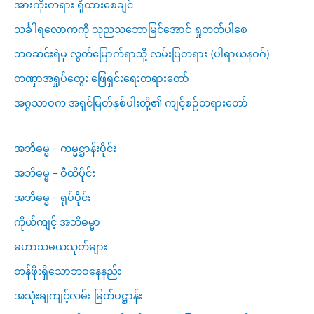
အားကိုးတရား ရှိထားစေချင်
သင်္ခါရလောကကို သုညသဘောမြင်အောင် ရှုတတ်ပါစေ
ဘဝဆင်းရဲမှ လွတ်မြောက်ရာသို့ လမ်းပြတရား (ပါရာယနဝဂ်)
တဏှာအရှုပ်ထွေး ဖြေရှင်းရေးတရားတော်
အဂ္ဂသာဝက အရှင်မြတ်နှစ်ပါးတို့၏ ကျင့်စဥ်တရားတော်
အဘိဓမ္မ – ကမ္မဋ္ဌာန်းပိုင်း
အဘိဓမ္မ – ဝီထိပိုင်း
အဘိဓမ္မ – ရုပ်ပိုင်း
ကိုယ်ကျင့် အဘိဓမ္မာ
မဟာသမယသုတ်များ
တန်ဖိုးရှိသောဘဝနေနည်း
အသုံးချကျင့်လမ်း မြတ်ပဋ္ဌာန်း