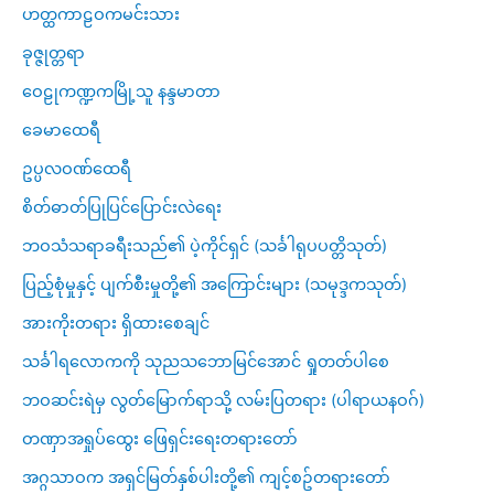
ဟတ္ထကာဠဝကမင်းသား
ခုဇ္ဇုတ္တရာ
ဝေဠုကဏ္ဍကမြို့သူ နန္ဒမာတာ
ခေမာထေရီ
ဥပ္ပလဝဏ်ထေရီ
စိတ်ဓာတ်ပြုပြင်ပြောင်းလဲရေး
ဘဝသံသရာခရီးသည်၏ ပဲ့ကိုင်ရှင် (သင်္ခါရုပပတ္တိသုတ်)
ပြည့်စုံမှုနှင့် ပျက်စီးမှုတို့၏ အကြောင်းများ (သမုဒ္ဒကသုတ်)
အားကိုးတရား ရှိထားစေချင်
သင်္ခါရလောကကို သုညသဘောမြင်အောင် ရှုတတ်ပါစေ
ဘဝဆင်းရဲမှ လွတ်မြောက်ရာသို့ လမ်းပြတရား (ပါရာယနဝဂ်)
တဏှာအရှုပ်ထွေး ဖြေရှင်းရေးတရားတော်
အဂ္ဂသာဝက အရှင်မြတ်နှစ်ပါးတို့၏ ကျင့်စဥ်တရားတော်