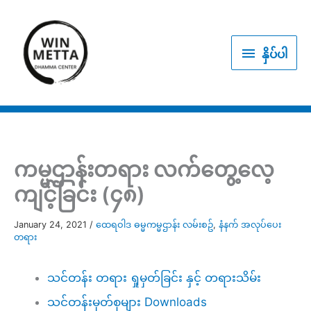
Skip
to
နှိပ်
content
နှိပ်ပါ
ပါ
ကမ္မဌာန်းတရား လက်တွေ့လေ့
ကျင့်ခြင်း (၄၈)
January 24, 2021
/
ထေရဝါဒ ဓမ္မကမ္မဌာန်း လမ်းစဥ်
,
နံနက် အလုပ်ပေး
တရား
သင်တန်း တရား ရှုမှတ်ခြင်း နှင့် တရားသိမ်း
သင်တန်းမှတ်စုများ Downloads