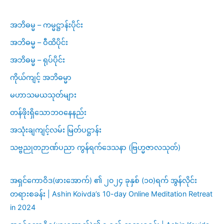
အဘိဓမ္မ – ကမ္မဋ္ဌာန်းပိုင်း
အဘိဓမ္မ – ဝီထိပိုင်း
အဘိဓမ္မ – ရုပ်ပိုင်း
ကိုယ်ကျင့် အဘိဓမ္မာ
မဟာသမယသုတ်များ
တန်ဖိုးရှိသောဘဝနေနည်း
အသုံးချကျင့်လမ်း မြတ်ပဋ္ဌာန်း
သဗ္ဗညုတဉာဏ်ပညာ ကွန်ရက်ဒေသနာ (ဗြဟ္မဇာလသုတ်)
အရှင်ကောဝိဒ(ဖားအောက်) ၏ ၂၀၂၄ ခုနှစ် (၁၀)ရက် အွန်လိုင်း
တရားစခန်း | Ashin Koivda’s 10-day Online Meditation Retreat
in 2024