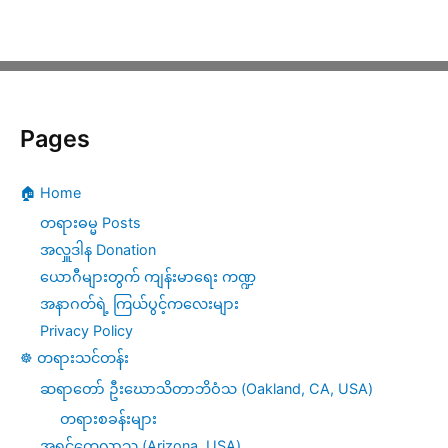
Pages
🏠 Home
တရားဓမ္မ Posts
အလှူဒါန Donation
ယောဂီများတွက် ကျန်းမာရေး ကဏ္ဍ
အနာဂတ်ရဲ့ ကြယ်ပွင့်ကလေးများ
Privacy Policy
☸️ တရားသင်တန်း
ဆရာတော် ဦးဃောသိတာဘိဝံသ (Oakland, CA, USA)
တရားစခန်းများ
အရှင်ကေလာသ (Arizona, USA)