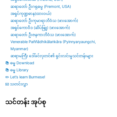
ဆရာတော် ဦးဂရုဓမ္မ (Fremont, USA)
အရှင်ကုဏ္ဍဓာန(ထားဝယ်)
ဆရာတော် ဦးကုမာရာဘိဝံသ (ဖားအောက်)
အရှင်ကောဝိဒ (ဆိပ်ဖြူ) (ဖားအောက်)
ဆရာတော် ဦးဇနကာဘိဝံသ (ဖားအောက်)
Venerable Paññādhikālaṅkāra (Pyinnyaryaungchi,
Myanmar)
ဆရာမကြီး ဒေါ်ခင်လှတင်၏ ရှင်းလင်းမှုသင်တန်းများ
📚 ဓမ္ဓ Download
📚 ဓမ္ဓ Library
✏️ Let’s learn Burmese!
📧 သတင်းလွှာ
သင်တန်း အုပ်စု