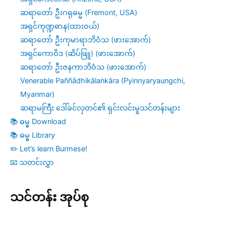
ဆရာတော် ဦးဂရုဓမ္မ (Fremont, USA)
အရှင်ကုဏ္ဍဓာန(ထားဝယ်)
ဆရာတော် ဦးကုမာရာဘိဝံသ (ဖားအောက်)
အရှင်ကောဝိဒ (ဆိပ်ဖြူ) (ဖားအောက်)
ဆရာတော် ဦးဇနကာဘိဝံသ (ဖားအောက်)
Venerable Paññādhikālaṅkāra (Pyinnyaryaungchi,
Myanmar)
ဆရာမကြီး ဒေါ်ခင်လှတင်၏ ရှင်းလင်းမှုသင်တန်းများ
📚 ဓမ္ဓ Download
📚 ဓမ္ဓ Library
✏️ Let’s learn Burmese!
📧 သတင်းလွှာ
သင်တန်း အုပ်စု