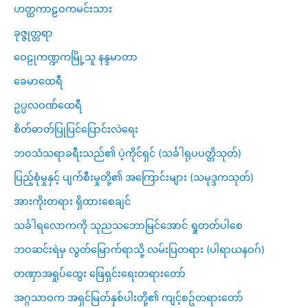
ဟတ္ထကာဠဝကမင်းသား
ခုဇ္ဇုတ္တရာ
ဝေဠုကဏ္ဍကမြို့သူ နန္ဒမာတာ
ခေမာထေရီ
ဥပ္ပလဝဏ်ထေရီ
စိတ်ဓာတ်ပြုပြင်ပြောင်းလဲရေး
ဘဝသံသရာခရီးသည်၏ ပဲ့ကိုင်ရှင် (သင်္ခါရုပပတ္တိသုတ်)
ပြည့်စုံမှုနှင့် ပျက်စီးမှုတို့၏ အကြောင်းများ (သမုဒ္ဒကသုတ်)
အားကိုးတရား ရှိထားစေချင်
သင်္ခါရလောကကို သုညသဘောမြင်အောင် ရှုတတ်ပါစေ
ဘဝဆင်းရဲမှ လွတ်မြောက်ရာသို့ လမ်းပြတရား (ပါရာယနဝဂ်)
တဏှာအရှုပ်ထွေး ဖြေရှင်းရေးတရားတော်
အဂ္ဂသာဝက အရှင်မြတ်နှစ်ပါးတို့၏ ကျင့်စဥ်တရားတော်