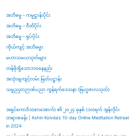
အဘိဓမ္မ – ကမ္မဋ္ဌာန်းပိုင်း
အဘိဓမ္မ – ဝီထိပိုင်း
အဘိဓမ္မ – ရုပ်ပိုင်း
ကိုယ်ကျင့် အဘိဓမ္မာ
မဟာသမယသုတ်များ
တန်ဖိုးရှိသောဘဝနေနည်း
အသုံးချကျင့်လမ်း မြတ်ပဋ္ဌာန်း
သဗ္ဗညုတဉာဏ်ပညာ ကွန်ရက်ဒေသနာ (ဗြဟ္မဇာလသုတ်)
အရှင်ကောဝိဒ(ဖားအောက်) ၏ ၂၀၂၄ ခုနှစ် (၁၀)ရက် အွန်လိုင်း
တရားစခန်း | Ashin Koivda’s 10-day Online Meditation Retreat
in 2024