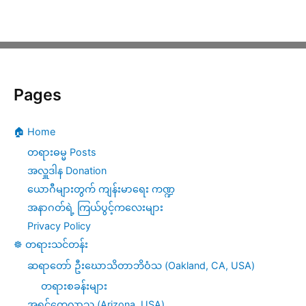
Pages
🏠 Home
တရားဓမ္မ Posts
အလှူဒါန Donation
ယောဂီများတွက် ကျန်းမာရေး ကဏ္ဍ
အနာဂတ်ရဲ့ ကြယ်ပွင့်ကလေးများ
Privacy Policy
☸️ တရားသင်တန်း
ဆရာတော် ဦးဃောသိတာဘိဝံသ (Oakland, CA, USA)
တရားစခန်းများ
အရှင်ကေလာသ (Arizona, USA)