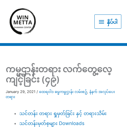
Skip
to
နှိပ်
content
နှိပ်ပါ
ပါ
ကမ္မဌာန်းတရား လက်တွေ့လေ့
ကျင့်ခြင်း (၄၉)
January 29, 2021
/
ထေရဝါဒ ဓမ္မကမ္မဌာန်း လမ်းစဥ်
,
နံနက် အလုပ်ပေး
တရား
သင်တန်း တရား ရှုမှတ်ခြင်း နှင့် တရားသိမ်း
သင်တန်းမှတ်စုများ Downloads