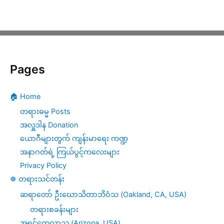
Pages
🏠 Home
တရားဓမ္မ Posts
အလှူဒါန Donation
ယောဂီများတွက် ကျန်းမာရေး ကဏ္ဍ
အနာဂတ်ရဲ့ ကြယ်ပွင့်ကလေးများ
Privacy Policy
☸️ တရားသင်တန်း
ဆရာတော် ဦးဃောသိတာဘိဝံသ (Oakland, CA, USA)
တရားစခန်းများ
အရှင်ကေလာသ (Arizona, USA)