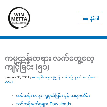
Skip
to
နှိပ်
content
နှိပ်ပါ
ပါ
ကမ္မဌာန်းတရား လက်တွေ့လေ့
ကျင့်ခြင်း (၅၁)
January 31, 2021
/
ထေရဝါဒ ဓမ္မကမ္မဌာန်း လမ်းစဥ်
,
နံနက် အလုပ်ပေး
တရား
သင်တန်း တရား ရှုမှတ်ခြင်း နှင့် တရားသိမ်း
သင်တန်းမှတ်စုများ Downloads