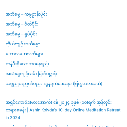
အဘိဓမ္မ – ကမ္မဋ္ဌာန်းပိုင်း
အဘိဓမ္မ – ဝီထိပိုင်း
အဘိဓမ္မ – ရုပ်ပိုင်း
ကိုယ်ကျင့် အဘိဓမ္မာ
မဟာသမယသုတ်များ
တန်ဖိုးရှိသောဘဝနေနည်း
အသုံးချကျင့်လမ်း မြတ်ပဋ္ဌာန်း
သဗ္ဗညုတဉာဏ်ပညာ ကွန်ရက်ဒေသနာ (ဗြဟ္မဇာလသုတ်)
အရှင်ကောဝိဒ(ဖားအောက်) ၏ ၂၀၂၄ ခုနှစ် (၁၀)ရက် အွန်လိုင်း
တရားစခန်း | Ashin Koivda’s 10-day Online Meditation Retreat
in 2024