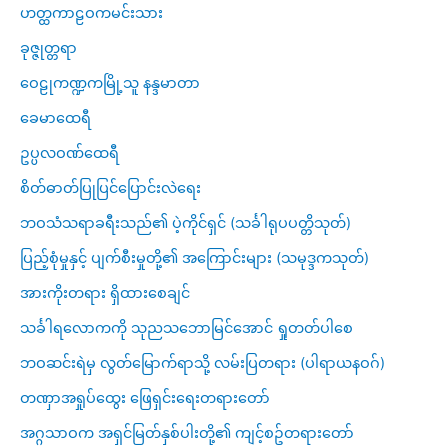
ဟတ္ထကာဠဝကမင်းသား
ခုဇ္ဇုတ္တရာ
ဝေဠုကဏ္ဍကမြို့သူ နန္ဒမာတာ
ခေမာထေရီ
ဥပ္ပလဝဏ်ထေရီ
စိတ်ဓာတ်ပြုပြင်ပြောင်းလဲရေး
ဘဝသံသရာခရီးသည်၏ ပဲ့ကိုင်ရှင် (သင်္ခါရုပပတ္တိသုတ်)
ပြည့်စုံမှုနှင့် ပျက်စီးမှုတို့၏ အကြောင်းများ (သမုဒ္ဒကသုတ်)
အားကိုးတရား ရှိထားစေချင်
သင်္ခါရလောကကို သုညသဘောမြင်အောင် ရှုတတ်ပါစေ
ဘဝဆင်းရဲမှ လွတ်မြောက်ရာသို့ လမ်းပြတရား (ပါရာယနဝဂ်)
တဏှာအရှုပ်ထွေး ဖြေရှင်းရေးတရားတော်
အဂ္ဂသာဝက အရှင်မြတ်နှစ်ပါးတို့၏ ကျင့်စဥ်တရားတော်