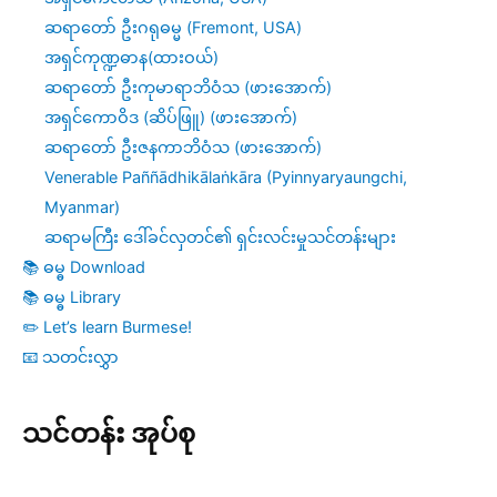
ဆရာတော် ဦးဂရုဓမ္မ (Fremont, USA)
အရှင်ကုဏ္ဍဓာန(ထားဝယ်)
ဆရာတော် ဦးကုမာရာဘိဝံသ (ဖားအောက်)
အရှင်ကောဝိဒ (ဆိပ်ဖြူ) (ဖားအောက်)
ဆရာတော် ဦးဇနကာဘိဝံသ (ဖားအောက်)
Venerable Paññādhikālaṅkāra (Pyinnyaryaungchi,
Myanmar)
ဆရာမကြီး ဒေါ်ခင်လှတင်၏ ရှင်းလင်းမှုသင်တန်းများ
📚 ဓမ္ဓ Download
📚 ဓမ္ဓ Library
✏️ Let’s learn Burmese!
📧 သတင်းလွှာ
သင်တန်း အုပ်စု