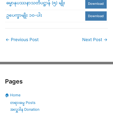
ဓမ္မာနုပဿနာသတိပဋ္ဌာန် (၅) မျိုး
Download
ဥပေက္ခာမျိုး ၁၀-ပါး
Download
←
Previous Post
Next Post
→
Pages
🏠 Home
တရားဓမ္မ Posts
အလှူဒါန Donation