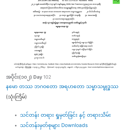
အပိုင်း(၁၀၂) Day
102
နမော တဿ ဘဂဝတော အရဟတော သမ္မာသမ္ဗုဒ္ဓဿ
(သုံးကြိမ်)
သင်တန်း တရား ရှုမှတ်ခြင်း နှင့် တရားသိမ်း
သင်တန်းမှတ်စုများ Downloads