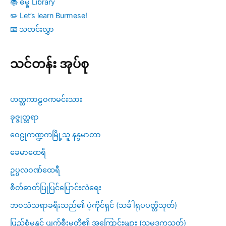
📚 ဓမ္ဓ Library
✏️ Let’s learn Burmese!
📧 သတင်းလွှာ
သင်တန်း အုပ်စု
ဟတ္ထကာဠဝကမင်းသား
ခုဇ္ဇုတ္တရာ
ဝေဠုကဏ္ဍကမြို့သူ နန္ဒမာတာ
ခေမာထေရီ
ဥပ္ပလဝဏ်ထေရီ
စိတ်ဓာတ်ပြုပြင်ပြောင်းလဲရေး
ဘဝသံသရာခရီးသည်၏ ပဲ့ကိုင်ရှင် (သင်္ခါရုပပတ္တိသုတ်)
ပြည့်စုံမှုနှင့် ပျက်စီးမှုတို့၏ အကြောင်းများ (သမုဒ္ဒကသုတ်)