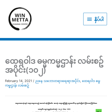
Skip
to
နှိပ်
content
နှိပ်ပါ
ပါ
ထေရဝါဒ ဓမ္မကမ္မဌာန်း လမ်းစဥ်
အပိုင်း(၁၀၂)
February 14, 2021
/
ညနေ သဘောတရားရေးရာအပိုင်း
,
ထေရဝါဒ ဓမ္မ
ကမ္မဌာန်း လမ်းစဥ်