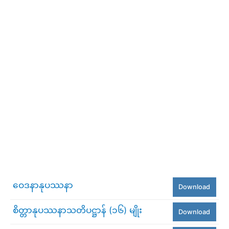
ဝေဒနာနုပဿနာ
Download
စိတ္တာနုပဿနာသတိပဋ္ဌာန် (၁၆) မျိုး
Download