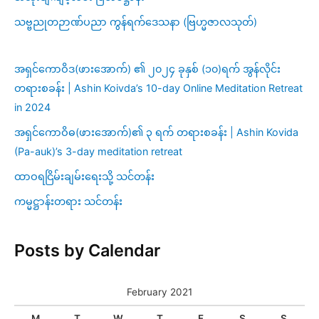
သဗ္ဗညုတဉာဏ်ပညာ ကွန်ရက်ဒေသနာ (ဗြဟ္မဇာလသုတ်)
အရှင်ကောဝိဒ(ဖားအောက်) ၏ ၂၀၂၄ ခုနှစ် (၁၀)ရက် အွန်လိုင်း
တရားစခန်း | Ashin Koivda’s 10-day Online Meditation Retreat
in 2024
အရှင်ကောဝိဓ(ဖားအောက်)၏ ၃ ရက် တရားစခန်း | Ashin Kovida
(Pa-auk)’s 3-day meditation retreat
ထာဝရငြိမ်းချမ်းရေးသို့ သင်တန်း
ကမ္မဋ္ဌာန်းတရား သင်တန်း
Posts by Calendar
February 2021
M
T
W
T
F
S
S