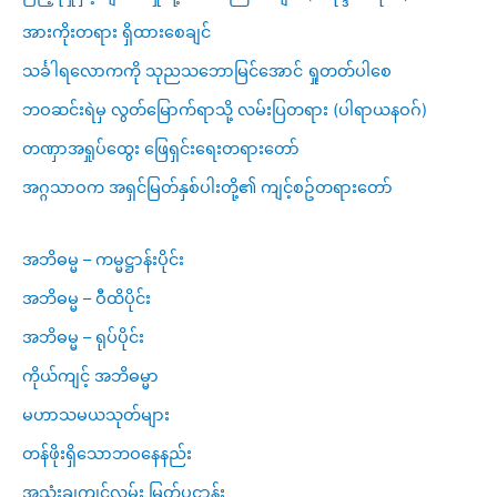
အားကိုးတရား ရှိထားစေချင်
သင်္ခါရလောကကို သုညသဘောမြင်အောင် ရှုတတ်ပါစေ
ဘဝဆင်းရဲမှ လွတ်မြောက်ရာသို့ လမ်းပြတရား (ပါရာယနဝဂ်)
တဏှာအရှုပ်ထွေး ဖြေရှင်းရေးတရားတော်
အဂ္ဂသာဝက အရှင်မြတ်နှစ်ပါးတို့၏ ကျင့်စဥ်တရားတော်
အဘိဓမ္မ – ကမ္မဋ္ဌာန်းပိုင်း
အဘိဓမ္မ – ဝီထိပိုင်း
အဘိဓမ္မ – ရုပ်ပိုင်း
ကိုယ်ကျင့် အဘိဓမ္မာ
မဟာသမယသုတ်များ
တန်ဖိုးရှိသောဘဝနေနည်း
အသုံးချကျင့်လမ်း မြတ်ပဋ္ဌာန်း