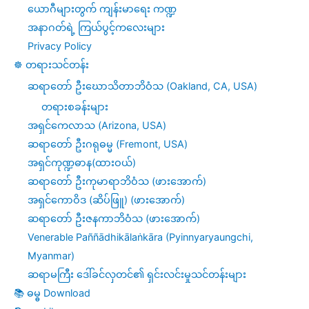
ယောဂီများတွက် ကျန်းမာရေး ကဏ္ဍ
အနာဂတ်ရဲ့ ကြယ်ပွင့်ကလေးများ
Privacy Policy
☸️ တရားသင်တန်း
ဆရာတော် ဦးဃောသိတာဘိဝံသ (Oakland, CA, USA)
တရားစခန်းများ
အရှင်ကေလာသ (Arizona, USA)
ဆရာတော် ဦးဂရုဓမ္မ (Fremont, USA)
အရှင်ကုဏ္ဍဓာန(ထားဝယ်)
ဆရာတော် ဦးကုမာရာဘိဝံသ (ဖားအောက်)
အရှင်ကောဝိဒ (ဆိပ်ဖြူ) (ဖားအောက်)
ဆရာတော် ဦးဇနကာဘိဝံသ (ဖားအောက်)
Venerable Paññādhikālaṅkāra (Pyinnyaryaungchi,
Myanmar)
ဆရာမကြီး ဒေါ်ခင်လှတင်၏ ရှင်းလင်းမှုသင်တန်းများ
📚 ဓမ္ဓ Download