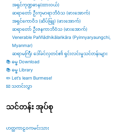
အရှင်ကုဏ္ဍဓာန(ထားဝယ်)
ဆရာတော် ဦးကုမာရာဘိဝံသ (ဖားအောက်)
အရှင်ကောဝိဒ (ဆိပ်ဖြူ) (ဖားအောက်)
ဆရာတော် ဦးဇနကာဘိဝံသ (ဖားအောက်)
Venerable Paññādhikālaṅkāra (Pyinnyaryaungchi,
Myanmar)
ဆရာမကြီး ဒေါ်ခင်လှတင်၏ ရှင်းလင်းမှုသင်တန်းများ
📚 ဓမ္ဓ Download
📚 ဓမ္ဓ Library
✏️ Let’s learn Burmese!
📧 သတင်းလွှာ
သင်တန်း အုပ်စု
ဟတ္ထကာဠဝကမင်းသား