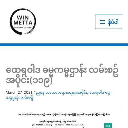
Skip
to
နှိပ်
content
နှိပ်ပါ
ပါ
ထေရဝါဒ ဓမ္မကမ္မဌာန်း လမ်းစဥ်
အပိုင်း(၁၁၉)
March 27, 2021
/
ညနေ သဘောတရားရေးရာအပိုင်း
,
ထေရဝါဒ ဓမ္မ
ကမ္မဌာန်း လမ်းစဥ်