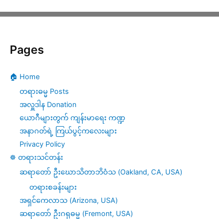
Pages
🏠 Home
တရားဓမ္မ Posts
အလှူဒါန Donation
ယောဂီများတွက် ကျန်းမာရေး ကဏ္ဍ
အနာဂတ်ရဲ့ ကြယ်ပွင့်ကလေးများ
Privacy Policy
☸️ တရားသင်တန်း
ဆရာတော် ဦးဃောသိတာဘိဝံသ (Oakland, CA, USA)
တရားစခန်းများ
အရှင်ကေလာသ (Arizona, USA)
ဆရာတော် ဦးဂရုဓမ္မ (Fremont, USA)