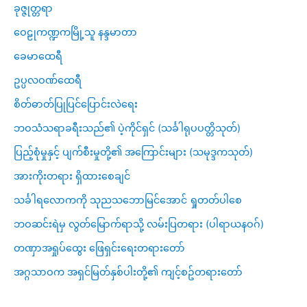
ခုဇ္ဇုတ္တရာ
ဝေဠုကဏ္ဍကမြို့သူ နန္ဒမာတာ
ခေမာထေရီ
ဥပ္ပလဝဏ်ထေရီ
စိတ်ဓာတ်ပြုပြင်ပြောင်းလဲရေး
ဘဝသံသရာခရီးသည်၏ ပဲ့ကိုင်ရှင် (သင်္ခါရုပပတ္တိသုတ်)
ပြည့်စုံမှုနှင့် ပျက်စီးမှုတို့၏ အကြောင်းများ (သမုဒ္ဒကသုတ်)
အားကိုးတရား ရှိထားစေချင်
သင်္ခါရလောကကို သုညသဘောမြင်အောင် ရှုတတ်ပါစေ
ဘဝဆင်းရဲမှ လွတ်မြောက်ရာသို့ လမ်းပြတရား (ပါရာယနဝဂ်)
တဏှာအရှုပ်ထွေး ဖြေရှင်းရေးတရားတော်
အဂ္ဂသာဝက အရှင်မြတ်နှစ်ပါးတို့၏ ကျင့်စဥ်တရားတော်