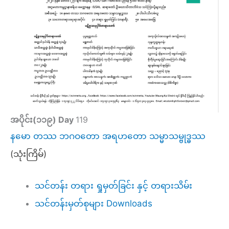
အပိုင်း(၁၁၉) Day
119
နမော တဿ ဘဂဝတော အရဟတော သမ္မာသမ္ဗုဒ္ဓဿ
(သုံးကြိမ်)
သင်တန်း တရား ရှုမှတ်ခြင်း နှင့် တရားသိမ်း
သင်တန်းမှတ်စုများ Downloads