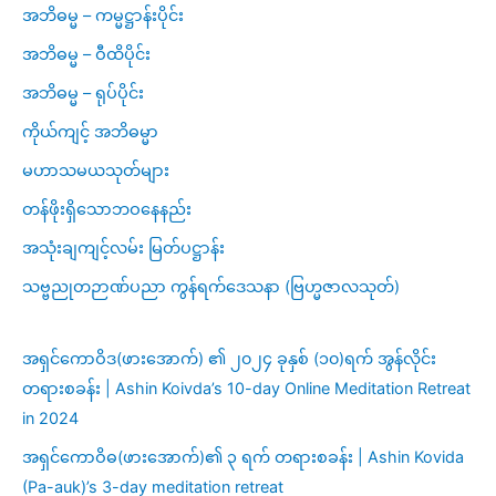
အဘိဓမ္မ – ကမ္မဋ္ဌာန်းပိုင်း
အဘိဓမ္မ – ဝီထိပိုင်း
အဘိဓမ္မ – ရုပ်ပိုင်း
ကိုယ်ကျင့် အဘိဓမ္မာ
မဟာသမယသုတ်များ
တန်ဖိုးရှိသောဘဝနေနည်း
အသုံးချကျင့်လမ်း မြတ်ပဋ္ဌာန်း
သဗ္ဗညုတဉာဏ်ပညာ ကွန်ရက်ဒေသနာ (ဗြဟ္မဇာလသုတ်)
အရှင်ကောဝိဒ(ဖားအောက်) ၏ ၂၀၂၄ ခုနှစ် (၁၀)ရက် အွန်လိုင်း
တရားစခန်း | Ashin Koivda’s 10-day Online Meditation Retreat
in 2024
အရှင်ကောဝိဓ(ဖားအောက်)၏ ၃ ရက် တရားစခန်း | Ashin Kovida
(Pa-auk)’s 3-day meditation retreat