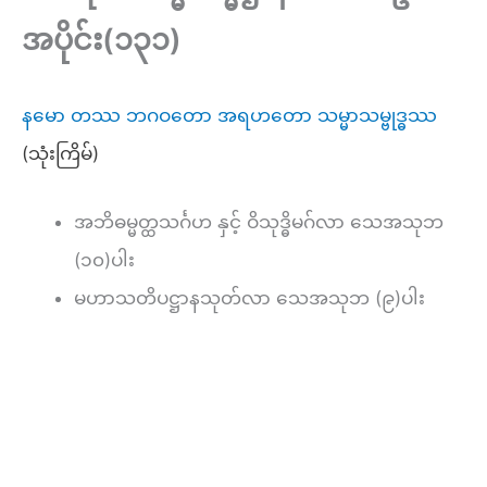
အပိုင်း(၁၃၁)
နမော တဿ ဘဂဝတော အရဟတော သမ္မာသမ္ဗုဒ္ဓဿ
(သုံးကြိမ်)
အဘိဓမ္မတ္ထသင်္ဂဟ နှင့် ဝိသုဒ္ဓိမဂ်လာ သေအသုဘ
(၁၀)ပါး
မဟာသတိပဋ္ဌာနသုတ်လာ သေအသုဘ (၉)ပါး