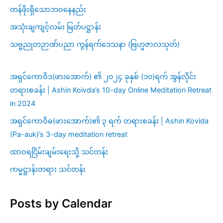
တန်ဖိုးရှိသောဘဝနေနည်း
အသုံးချကျင့်လမ်း မြတ်ပဋ္ဌာန်း
သဗ္ဗညုတဉာဏ်ပညာ ကွန်ရက်ဒေသနာ (ဗြဟ္မဇာလသုတ်)
အရှင်ကောဝိဒ(ဖားအောက်) ၏ ၂၀၂၄ ခုနှစ် (၁၀)ရက် အွန်လိုင်း
တရားစခန်း | Ashin Koivda’s 10-day Online Meditation Retreat
in 2024
အရှင်ကောဝိဓ(ဖားအောက်)၏ ၃ ရက် တရားစခန်း | Ashin Kovida
(Pa-auk)’s 3-day meditation retreat
ထာဝရငြိမ်းချမ်းရေးသို့ သင်တန်း
ကမ္မဋ္ဌာန်းတရား သင်တန်း
Posts by Calendar