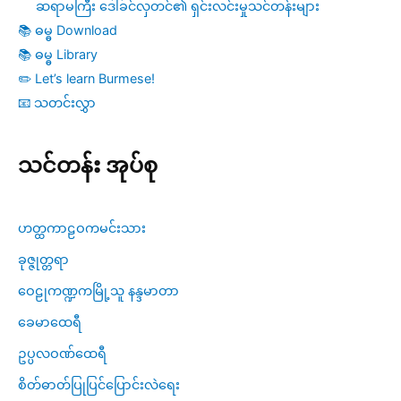
ဆရာမကြီး ဒေါ်ခင်လှတင်၏ ရှင်းလင်းမှုသင်တန်းများ
📚 ဓမ္ဓ Download
📚 ဓမ္ဓ Library
✏️ Let’s learn Burmese!
📧 သတင်းလွှာ
သင်တန်း အုပ်စု
ဟတ္ထကာဠဝကမင်းသား
ခုဇ္ဇုတ္တရာ
ဝေဠုကဏ္ဍကမြို့သူ နန္ဒမာတာ
ခေမာထေရီ
ဥပ္ပလဝဏ်ထေရီ
စိတ်ဓာတ်ပြုပြင်ပြောင်းလဲရေး