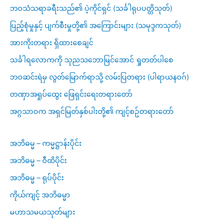
ဘဝသံသရာခရီးသည်၏ ပဲ့ကိုင်ရှင် (သင်္ခါရုပပတ္တိသုတ်)
ပြည့်စုံမှုနှင့် ပျက်စီးမှုတို့၏ အကြောင်းများ (သမုဒ္ဒကသုတ်)
အားကိုးတရား ရှိထားစေချင်
သင်္ခါရလောကကို သုညသဘောမြင်အောင် ရှုတတ်ပါစေ
ဘဝဆင်းရဲမှ လွတ်မြောက်ရာသို့ လမ်းပြတရား (ပါရာယနဝဂ်)
တဏှာအရှုပ်ထွေး ဖြေရှင်းရေးတရားတော်
အဂ္ဂသာဝက အရှင်မြတ်နှစ်ပါးတို့၏ ကျင့်စဥ်တရားတော်
အဘိဓမ္မ – ကမ္မဋ္ဌာန်းပိုင်း
အဘိဓမ္မ – ဝီထိပိုင်း
အဘိဓမ္မ – ရုပ်ပိုင်း
ကိုယ်ကျင့် အဘိဓမ္မာ
မဟာသမယသုတ်များ