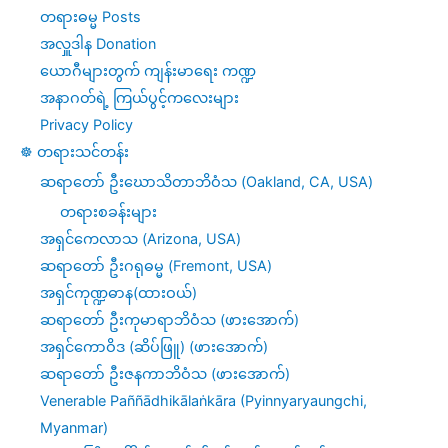
တရားဓမ္မ Posts
အလှူဒါန Donation
ယောဂီများတွက် ကျန်းမာရေး ကဏ္ဍ
အနာဂတ်ရဲ့ ကြယ်ပွင့်ကလေးများ
Privacy Policy
☸️ တရားသင်တန်း
ဆရာတော် ဦးဃောသိတာဘိဝံသ (Oakland, CA, USA)
တရားစခန်းများ
အရှင်ကေလာသ (Arizona, USA)
ဆရာတော် ဦးဂရုဓမ္မ (Fremont, USA)
အရှင်ကုဏ္ဍဓာန(ထားဝယ်)
ဆရာတော် ဦးကုမာရာဘိဝံသ (ဖားအောက်)
အရှင်ကောဝိဒ (ဆိပ်ဖြူ) (ဖားအောက်)
ဆရာတော် ဦးဇနကာဘိဝံသ (ဖားအောက်)
Venerable Paññādhikālaṅkāra (Pyinnyaryaungchi,
Myanmar)