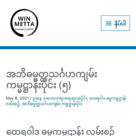
Skip
to
နှိပ်
content
နှိပ်ပါ
ပါ
အဘိဓမ္မတ္ထသင်္ဂဟကျမ်း
ကမ္မဋ္ဌာန်းပိုင်း (၅)
May 8, 2021
/
ညနေ သဘောတရားရေးရာအပိုင်း
,
ထေရဝါဒ ဓမ္မကမ္မဌာန်း
လမ်းစဥ်
,
အဘိဓမ္မတ္ထသင်္ဂဟကျမ်း ကမ္မဋ္ဌာန်းပိုင်း
ထေရဝါဒ ဓမ္မကမ္မဌာန်း လမ်းစဥ်