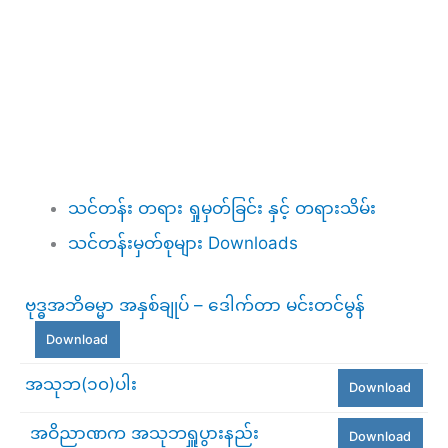
သင်တန်း တရား ရှုမှတ်ခြင်း နှင့် တရားသိမ်း
သင်တန်းမှတ်စုများ Downloads
ဗုဒ္ဓအဘိဓမ္မာ အနှစ်ချုပ် – ဒေါက်တာ မင်းတင်မွန်
Download
အသုဘ(၁၀)ပါး
Download
အဝိညာဏက အသုဘရှူပွားနည်း
Download