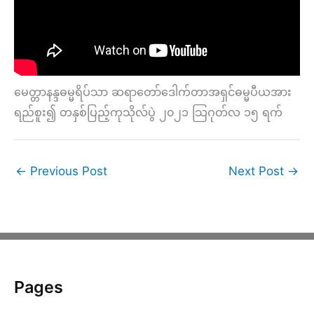
မေတ္တာနန္ဒဓမ္မရိပ်သာ ဆရာတော်ဒေါက်တာအရှင်ဓမ္မပီယအား
ရည်စူး၍ တနှစ်ပြည့်ကုသိုလ်ပွဲ ၂၀၂၁ သြဂုတ်လ ၁၅ ရက်
←
Previous Post
Next Post
→
Pages