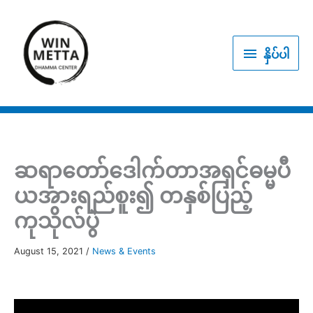
Skip
to
နှိပ်
content
နှိပ်ပါ
ပါ
ဆရာတော်ဒေါက်တာအရှင်ဓမ္မပီ
ယအားရည်စူး၍ တနှစ်ပြည့်
ကုသိုလ်ပွဲ
August 15, 2021
/
News & Events