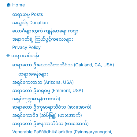
🏠 Home
တရားဓမ္မ Posts
အလှူဒါန Donation
ယောဂီများတွက် ကျန်းမာရေး ကဏ္ဍ
အနာဂတ်ရဲ့ ကြယ်ပွင့်ကလေးများ
Privacy Policy
☸️ တရားသင်တန်း
ဆရာတော် ဦးဃောသိတာဘိဝံသ (Oakland, CA, USA)
တရားစခန်းများ
အရှင်ကေလာသ (Arizona, USA)
ဆရာတော် ဦးဂရုဓမ္မ (Fremont, USA)
အရှင်ကုဏ္ဍဓာန(ထားဝယ်)
ဆရာတော် ဦးကုမာရာဘိဝံသ (ဖားအောက်)
အရှင်ကောဝိဒ (ဆိပ်ဖြူ) (ဖားအောက်)
ဆရာတော် ဦးဇနကာဘိဝံသ (ဖားအောက်)
Venerable Paññādhikālaṅkāra (Pyinnyaryaungchi,