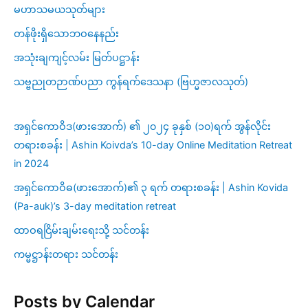
မဟာသမယသုတ်များ
တန်ဖိုးရှိသောဘဝနေနည်း
အသုံးချကျင့်လမ်း မြတ်ပဋ္ဌာန်း
သဗ္ဗညုတဉာဏ်ပညာ ကွန်ရက်ဒေသနာ (ဗြဟ္မဇာလသုတ်)
အရှင်ကောဝိဒ(ဖားအောက်) ၏ ၂၀၂၄ ခုနှစ် (၁၀)ရက် အွန်လိုင်း
တရားစခန်း | Ashin Koivda’s 10-day Online Meditation Retreat
in 2024
အရှင်ကောဝိဓ(ဖားအောက်)၏ ၃ ရက် တရားစခန်း | Ashin Kovida
(Pa-auk)’s 3-day meditation retreat
ထာဝရငြိမ်းချမ်းရေးသို့ သင်တန်း
ကမ္မဋ္ဌာန်းတရား သင်တန်း
Posts by Calendar