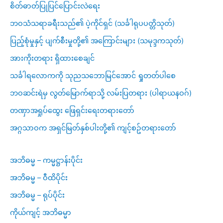
စိတ်ဓာတ်ပြုပြင်ပြောင်းလဲရေး
ဘဝသံသရာခရီးသည်၏ ပဲ့ကိုင်ရှင် (သင်္ခါရုပပတ္တိသုတ်)
ပြည့်စုံမှုနှင့် ပျက်စီးမှုတို့၏ အကြောင်းများ (သမုဒ္ဒကသုတ်)
အားကိုးတရား ရှိထားစေချင်
သင်္ခါရလောကကို သုညသဘောမြင်အောင် ရှုတတ်ပါစေ
ဘဝဆင်းရဲမှ လွတ်မြောက်ရာသို့ လမ်းပြတရား (ပါရာယနဝဂ်)
တဏှာအရှုပ်ထွေး ဖြေရှင်းရေးတရားတော်
အဂ္ဂသာဝက အရှင်မြတ်နှစ်ပါးတို့၏ ကျင့်စဥ်တရားတော်
အဘိဓမ္မ – ကမ္မဋ္ဌာန်းပိုင်း
အဘိဓမ္မ – ဝီထိပိုင်း
အဘိဓမ္မ – ရုပ်ပိုင်း
ကိုယ်ကျင့် အဘိဓမ္မာ