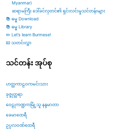
Myanmar)
ဆရာမကြီး ဒေါ်ခင်လှတင်၏ ရှင်းလင်းမှုသင်တန်းများ
📚 ဓမ္ဓ Download
📚 ဓမ္ဓ Library
✏️ Let’s learn Burmese!
📧 သတင်းလွှာ
သင်တန်း အုပ်စု
ဟတ္ထကာဠဝကမင်းသား
ခုဇ္ဇုတ္တရာ
ဝေဠုကဏ္ဍကမြို့သူ နန္ဒမာတာ
ခေမာထေရီ
ဥပ္ပလဝဏ်ထေရီ