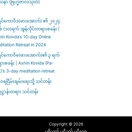
သနာ (ဗြဟ္မဇာလသုတ်)
ှင်ကောဝိဒ(ဖားအောက်) ၏ ၂၀၂၄
ှစ် (၁၀)ရက် အွန်လိုင်းတရားစခန်း |
in Koivda’s 10-day Online
itation Retreat in 2024
ှင်ကောဝိဓ(ဖားအောက်)၏ ၃ ရက်
းစခန်း | Ashin Kovida (Pa-
)’s 3-day meditation retreat
ရငြိမ်းချမ်းရေးသို့ သင်တန်း
မဋ္ဌာန်းတရား သင်တန်း
Copyright © 2026
ပရိယတ် ပဋိပတ် ပဋိဝေဓ