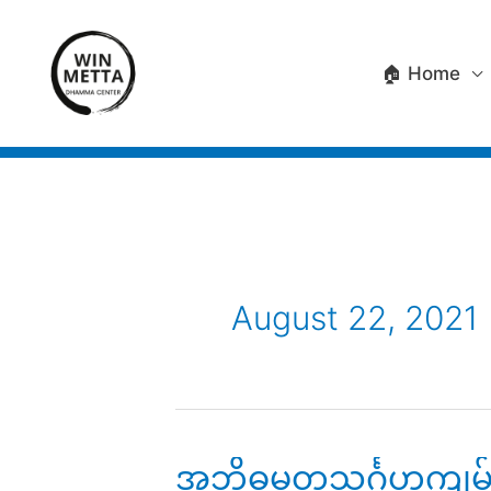
Skip
to
🏠 Home
content
August 22, 2021
အဘိဓမ္မတ္ထသင်္ဂဟကျမ်း က