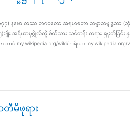
်း(၁၇၇) နမော တဿ ဘဂဝတော အရဟတော သမ္မာသမ္ဗုဒ္ဓဿ (သုံးကြ
ျိုး အရိယာပုဂ္ဂိုလ်တို့ စိတ်ထား သင်တန်း တရား ရှုမှတ်ခြင်း န
လောကဓံ my.wikipedia.org/wiki/အရိယာ my.wikipedia.or
ာဝတီမိဖုရား