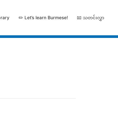
brary
✏️ Let’s learn Burmese!
📧 သတင်းလွှာ