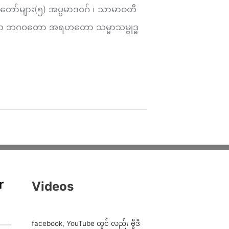
ော်များ(၅) အပ္ပမာဒဝဂ် ၊ သာမာဝတီ
 တဿ ဘဂဝတော အရဟတော သမ္မာသမ္ဗုဒ္ဓ
r
Videos
facebook, YouTube တွင် လည်း ဗွီဒီ