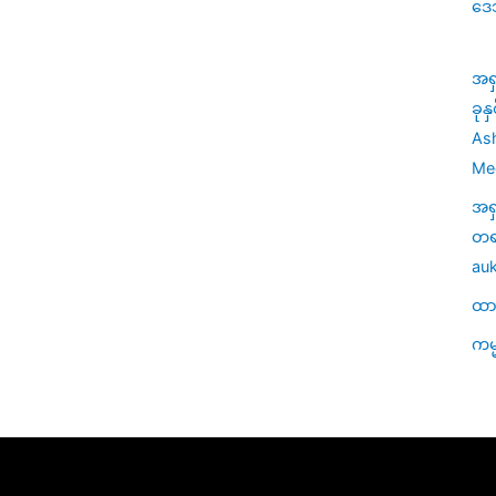
ဒေ
အရ
ခုန
Ash
Med
အရ
တရာ
auk
ထာဝ
ကမ္