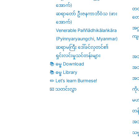
အောက်)
တဏှ
ဆရာတော် ဦးဇနကာဘိဝံသ (ဖား
တေ
အောက်)
အဂ္
Venerable Paññādhikālaṅkāra
ကျ
(Pyinnyaryaungchi, Myanmar)
ဆရာမကြီး ဒေါ်ခင်လှတင်၏
ရှင်းလင်းမှုသင်တန်းများ
အဘိဓ
📚 ဓမ္ဓ Download
အဘိ
📚 ဓမ္ဓ Library
အဘိဓ
✏️ Let’s learn Burmese!
ကို
📧 သတင်းလွှာ
မဟ
တန်
အသု
သဗ