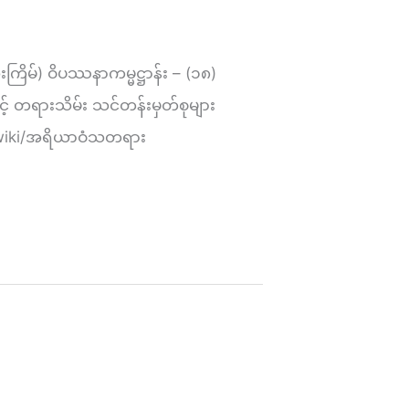
ိမ်) ဝိပဿနာကမ္မဋ္ဌာန်း – (၁၈)
ှင့် တရားသိမ်း သင်တန်းမှတ်စုများ
g/wiki/အရိယာဝံသတရား