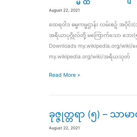
August 22, 2021
ထေရဝါဒ ဓမ္မကမ္မဌာန်း လမ်းစဥ် အပိုင
အရိယာပုဂ္ဂိုလ်တို့ မကြောက်သော ဘေး(၅)မ
Downloads my.wikipedia.org/wiki/
my.wikipedia.org/wiki/အရိယသုတ်
အဘိ
Read More »
ဓ
မ္
မ
ခုဇ္ဇုတ္တရာ (၅) – သာမ
တ္
ထ
August 22, 2021