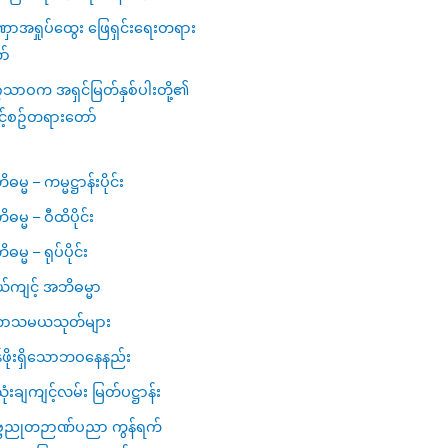
ာအရှုပ်ထွေး ဖြေရှင်းရေးတရား
ာ်
ဂသာဝက အရှင်မြတ်နှစ်ပါးတို့၏
င့်စဥ်တရားတော်
မ္မ – ကမ္မဋ္ဌာန်းပိုင်း
ဓမ္မ – ဝီထိပိုင်း
မ္မ – ရုပ်ပိုင်း
ယ်ကျင့် အဘိဓမ္မာ
ာသမယသုတ်များ
ဖိုးရှိသောဘဝနေနည်း
ံးချကျင့်လမ်း မြတ်ပဋ္ဌာန်း
္ဗညုတဉာဏ်ပညာ ကွန်ရက်