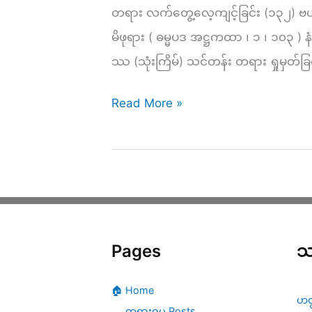
သင်္ဂဟ
တရား လက်တွေ့လေ့ကျင့်ခြင်း (၁၃၂) ဗ
ကျမ်း
မိဖုရား ( ဓမ္မပဒ အဋ္ဌကထာ ၊ ၁ ၊ ၁
ကမ္မဋ္ဌာန်း
ဿ (သုံးကြိမ်) သင်တန်း တရား ရှုမှတ်ခြ
ပိုင်း
(၅၁)
ခု
Read More »
ဇ္
ဇု
တ္
တရာ
(၅)
Pages
သ
–
သာ
🏠 Home
မာ
ဟတ
တရားဓမ္မ Posts