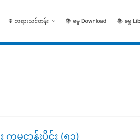
☸️ တရားသင်တန်း
📚 ဓမ္ဓ Download
📚 ဓမ္ဓ Li
မ္မဋ္ဌာန်းပိုင်း (၅၁)