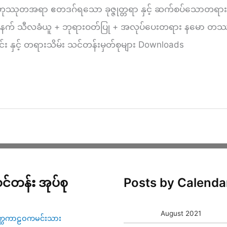
ဟုဿုတအရာ ဧတဒဂ်ရသော ခုဇ္ဇုတ္တရာ နှင့် ဆက်စပ်သောတရားတ
၀၃ ) နံနက် သီလခံယူ + ဘုရားဝတ်ပြု + အလုပ်ပေးတရား နမော
င်း နှင့် တရားသိမ်း သင်တန်းမှတ်စုများ Downloads
င်တန်း အုပ်စု
Posts by Calenda
August 2021
္ထကာဠဝကမင်းသား