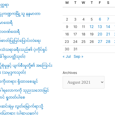
M
T
W
T
F
S
ဇုတ္တရာ
ုကဏ္ဍကမြို့သူ နန္ဒမာတာ
6
7
2
3
4
5
မာထေရီ
12
13
14
9
10
11
္ပလဝဏ်ထေရီ
20
21
16
17
18
19
်ဓာတ်ပြုပြင်ပြောင်းလဲရေး
27
28
23
24
25
26
30
31
သံသရာခရီးသည်၏ ပဲ့ကိုင်ရှင်
« Jul
Sep »
်္ခါရုပပတ္တိသုတ်)
့်စုံမှုနှင့် ပျက်စီးမှုတို့၏ အကြောင်း
း (သမုဒ္ဒကသုတ်)
Archives
ကိုးတရား ရှိထားစေချင်
်္ခါရလောကကို သုညသဘောမြင်
ာင် ရှုတတ်ပါစေ
င်းရဲမှ လွတ်မြောက်ရာသို့
်းပြတရား (ပါရာယနဝဂ်)