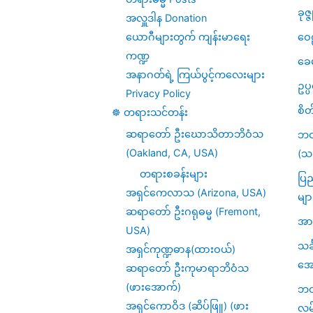
ဝ
ခုဇ္
အလှူဒါန Donation
တီ
ဝေဠ
ယောဂီများတွက် ကျန်းမာရေး
ကဏ္ဍ
မိဖုရား
ခေ
အနာဂတ်ရဲ့ ကြယ်ပွင့်ကလေးများ
ဥပ
Privacy Policy
စိတ
☸️ တရားသင်တန်း
ဆရာတော် ဦးဃောသိတာဘိဝံသ
ဘဝ
(Oakland, CA, USA)
(သင
တရားစခန်းများ
ပြည
အရှင်ကေလာသ (Arizona, USA)
မျာ
ဆရာတော် ဦးဂရုဓမ္မ (Fremont,
အား
USA)
သင
အရှင်ကုဏ္ဍဓာန(ထားဝယ်)
အေ
ဆရာတော် ဦးကုမာရာဘိဝံသ
(ဖားအောက်)
ဘဝဆ
အရှင်ကောဝိဒ (ဆိပ်ဖြူ) (ဖား
လမ