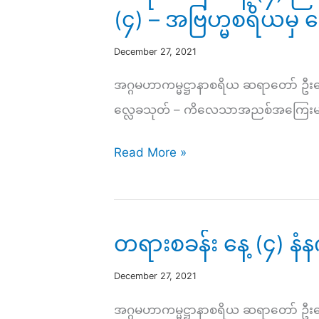
(၄) – အဗြဟ္မစရိယမှ ရှ
December 27, 2021
အဂ္ဂမဟာကမ္မဋ္ဌာနာစရိယ ဆရာတော် ဦး
လ္လေခသုတ် – ကိလေသာအညစ်အကြေးများကို
တရား
Read More »
စခန်း
နေ့
(၄)
တရားစခန်း နေ့ (၄) 
ညနေ
–
December 27, 2021
သ
အဂ္ဂမဟာကမ္မဋ္ဌာနာစရိယ ဆရာတော် ဦး