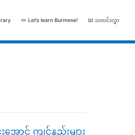
brary
✏️ Let’s learn Burmese!
📧 သတင်းလွှာ
အောင် ကျင့်နည်းများ