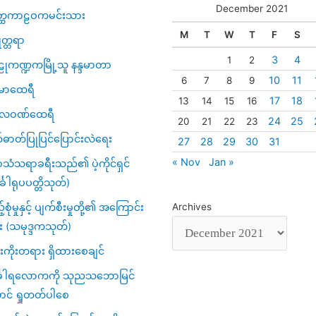
December 2021
္ထကာဠဝကမင်းသား
M
T
W
T
F
S
ဇုတ္တရာ
3
4
1
2
ုကဏ္ဍကမြို့သူ နန္ဒမာတာ
10
11
6
7
8
9
မာထေရီ
17
18
13
14
15
16
္ပလဝဏ်ထေရီ
24
25
20
21
22
23
်ဓာတ်ပြုပြင်ပြောင်းလဲရေး
27
28
29
30
31
« Nov
Jan »
သံသရာခရီးသည်၏ ပဲ့ကိုင်ရှင်
်္ခါရုပပတ္တိသုတ်)
့်စုံမှုနှင့် ပျက်စီးမှုတို့၏ အကြောင်း
Archives
း (သမုဒ္ဒကသုတ်)
ကိုးတရား ရှိထားစေချင်
်္ခါရလောကကို သုညသဘောမြင်
ာင် ရှုတတ်ပါစေ