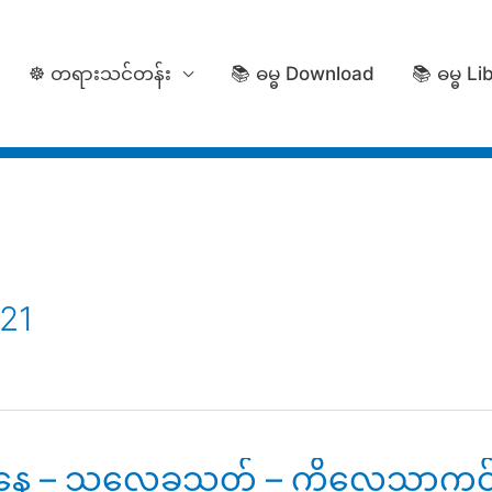
☸️ တရားသင်တန်း
📚 ဓမ္ဓ Download
📚 ဓမ္ဓ Li
21
ညနေ – သလ္လေခသုတ် – ကိလေသာကင်း