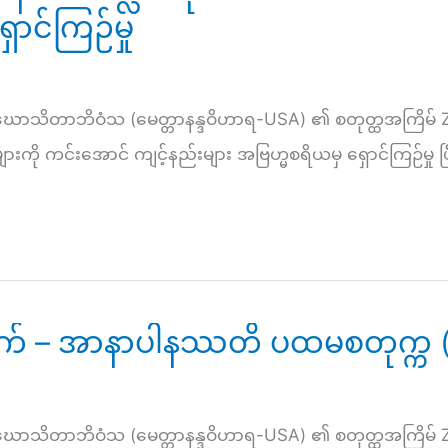
ောင်ကြဉ်မှု
ဃောသိတာဘိဝံသ (မေတ္တာနန္ဒဝိဟာရ-USA) ၏ စတုတ္ထအကြိမ် 
 ကင်းအောင် ကျင့်နည်းများ အဗြဟ္မစရိယမှ ရှောင်ကြဉ်မှု ပြ
နံနက် – အာနာပါနဿတိ ပထမစတုက္က 
ဃောသိတာဘိဝံသ (မေတ္တာနန္ဒဝိဟာရ-USA) ၏ စတုတ္ထအကြိမ် 