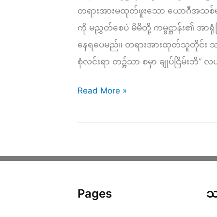
လ္
တရားအားမထုတ်ဖူးသော ယောဂီအသစ်များအ
လေ
ကို မညွှတ်စေပဲ မိမိတို့ ကမ္ဗဋ္ဌာန်း၏ အ
ခ
နေရပေမည်။ တရားအားထုတ်သူတိုင်း သမ
သုတ်
စုံလင်းရာ တ၌သာ စမှာ ချုပ်ငြိမ်းဘိ” 
–
ကိလေသာ
တရား
Read More »
ကင်း
စခန်း
အောင်
နေ့
ကျ
(၄)
င့်
နံနက်
နည်း
–
Pages
သ
များ
အာ
(၄)
နာ