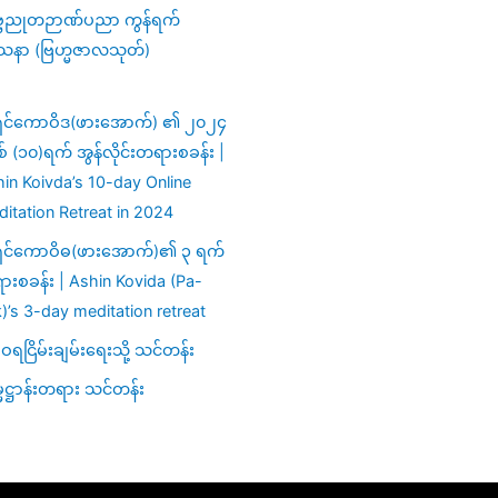
္ဗညုတဉာဏ်ပညာ ကွန်ရက်
သနာ (ဗြဟ္မဇာလသုတ်)
ှင်ကောဝိဒ(ဖားအောက်) ၏ ၂၀၂၄
ှစ် (၁၀)ရက် အွန်လိုင်းတရားစခန်း |
in Koivda’s 10-day Online
itation Retreat in 2024
ှင်ကောဝိဓ(ဖားအောက်)၏ ၃ ရက်
းစခန်း | Ashin Kovida (Pa-
)’s 3-day meditation retreat
ရငြိမ်းချမ်းရေးသို့ သင်တန်း
မဋ္ဌာန်းတရား သင်တန်း