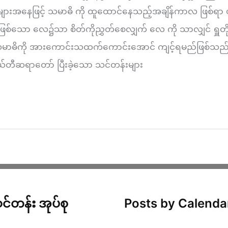
နေဖြင့် သမာဓိ ကို ထူထောင်နေသည့်အချိန်ကာလ ဖြစ်ရာ ယခု
ာရုံဖြစ်သော လေ၌သာ စိတ်ကိုညွှတ်စေလျှက် လေ ကို သာလျှင် ရှူတို
ာဓိကို အားကောင်းသထက်ကောင်းအောင် ကျင့်ရမည်ဖြစ်သည်။ “
လယ်တီဆရာတော် ပြီးခဲ့သော သင်တန်းများ
င်တန်း အုပ်စု
Posts by Calenda