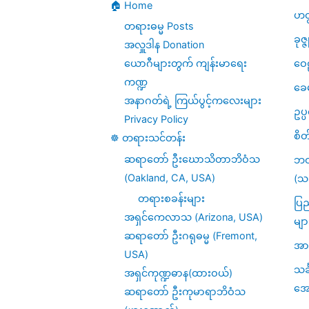
🏠 Home
–
ပါ
ဟတ
တရားဓမ္မ Posts
အ
နဿ
ခုဇ္
အလှူဒါန Donation
ဗြ
တိ
ဝေဠ
ယောဂီများတွက် ကျန်းမာရေး
ကဏ္ဍ
ဟ္
ပထမ
ခေ
အနာဂတ်ရဲ့ ကြယ်ပွင့်ကလေးများ
မစ
စ
ဥပ
Privacy Policy
ရိ
တု
စိတ
☸️ တရားသင်တန်း
ယမှ
က္က
ဆရာတော် ဦးဃောသိတာဘိဝံသ
ဘဝ
(Oakland, CA, USA)
(သင
ရှောင်ကြဉ်
(၂)
တရားစခန်းများ
ပြည
မှု
အရှင်ကေလာသ (Arizona, USA)
မျာ
ဆရာတော် ဦးဂရုဓမ္မ (Fremont,
အား
USA)
သင
အရှင်ကုဏ္ဍဓာန(ထားဝယ်)
အေ
ဆရာတော် ဦးကုမာရာဘိဝံသ