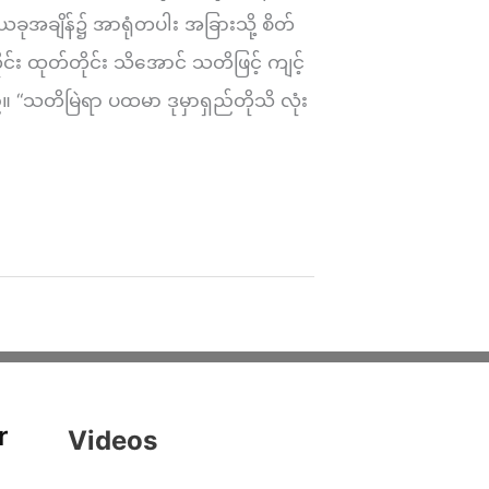
အချိန်၌ အာရုံတပါး အခြားသို့ စိတ်
င်း ထုတ်တိုင်း သိအောင် သတိဖြင့် ကျင့်
သတိမြဲရာ ပထမာ ဒုမှာရှည်တိုသိ လုံး
r
Videos