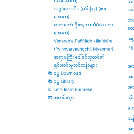
(ဖားအောက်)
ဘဝဆ
အရှင်ကောဝိဒ (ဆိပ်ဖြူ) (ဖား
လမ
အောက်)
တဏှ
ဆရာတော် ဦးဇနကာဘိဝံသ (ဖား
တေ
အောက်)
အဂ္
Venerable Paññādhikālaṅkāra
ကျ
(Pyinnyaryaungchi, Myanmar)
ဆရာမကြီး ဒေါ်ခင်လှတင်၏
ရှင်းလင်းမှုသင်တန်းများ
အဘိဓ
📚 ဓမ္ဓ Download
အဘိ
📚 ဓမ္ဓ Library
အဘိဓ
✏️ Let’s learn Burmese!
ကို
📧 သတင်းလွှာ
မဟ
တန်
အသု