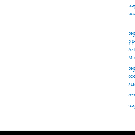
သဗ
ဒေ
အရ
ခုန
Ash
Med
အရ
တရာ
auk
ထာဝ
ကမ္