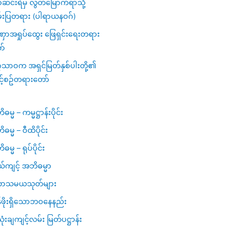
င်းရဲမှ လွတ်မြောက်ရာသို့
်းပြတရား (ပါရာယနဝဂ်)
ာအရှုပ်ထွေး ဖြေရှင်းရေးတရား
ာ်
ဂသာဝက အရှင်မြတ်နှစ်ပါးတို့၏
င့်စဥ်တရားတော်
မ္မ – ကမ္မဋ္ဌာန်းပိုင်း
ဓမ္မ – ဝီထိပိုင်း
မ္မ – ရုပ်ပိုင်း
ယ်ကျင့် အဘိဓမ္မာ
ာသမယသုတ်များ
ဖိုးရှိသောဘဝနေနည်း
ံးချကျင့်လမ်း မြတ်ပဋ္ဌာန်း