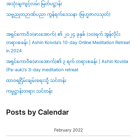
အသုံးချကျင့်လမ်း မြတ်ပဋ္ဌာန်း
သဗ္ဗညုတဉာဏ်ပညာ ကွန်ရက်ဒေသနာ (ဗြဟ္မဇာလသုတ်)
အရှင်ကောဝိဒ(ဖားအောက်) ၏ ၂၀၂၄ ခုနှစ် (၁၀)ရက် အွန်လိုင်း
တရားစခန်း | Ashin Koivda’s 10-day Online Meditation Retreat
in 2024
အရှင်ကောဝိဓ(ဖားအောက်)၏ ၃ ရက် တရားစခန်း | Ashin Kovida
(Pa-auk)’s 3-day meditation retreat
ထာဝရငြိမ်းချမ်းရေးသို့ သင်တန်း
ကမ္မဋ္ဌာန်းတရား သင်တန်း
Posts by Calendar
February 2022