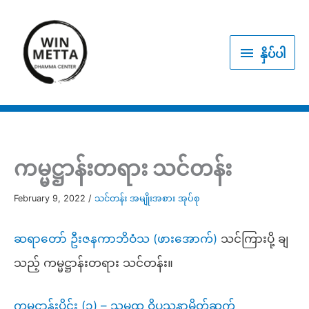
Skip
to
နှိပ်
content
နှိပ်ပါ
ပါ
ကမ္မဋ္ဌာန်းတရား သင်တန်း
February 9, 2022
/
သင်တန်း အမျိုးအစား အုပ်စု
ဆရာတော် ဦးဇနကာဘိဝံသ (ဖားအောက်)
သင်ကြားပို့ ချ
သည့် ကမ္မဋ္ဌာန်းတရား သင်တန်း။
ကမ္မဋ္ဌာန်းပိုင်း (၁) – သမထ ဝိပသနာမိတ်ဆက်