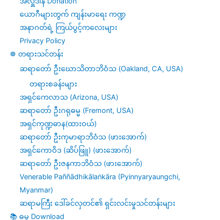
အလှူဒါန Donation
ယောဂီများတွက် ကျန်းမာရေး ကဏ္ဍ
အနာဂတ်ရဲ့ ကြယ်ပွင့်ကလေးများ
Privacy Policy
☸️ တရားသင်တန်း
ဆရာတော် ဦးဃောသိတာဘိဝံသ (Oakland, CA, USA)
တရားစခန်းများ
အရှင်ကေလာသ (Arizona, USA)
ဆရာတော် ဦးဂရုဓမ္မ (Fremont, USA)
အရှင်ကုဏ္ဍဓာန(ထားဝယ်)
ဆရာတော် ဦးကုမာရာဘိဝံသ (ဖားအောက်)
အရှင်ကောဝိဒ (ဆိပ်ဖြူ) (ဖားအောက်)
ဆရာတော် ဦးဇနကာဘိဝံသ (ဖားအောက်)
Venerable Paññādhikālaṅkāra (Pyinnyaryaungchi,
Myanmar)
ဆရာမကြီး ဒေါ်ခင်လှတင်၏ ရှင်းလင်းမှုသင်တန်းများ
📚 ဓမ္ဓ Download