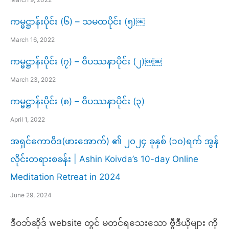
ကမ္မဋ္ဌာန်းပိုင်း (၆) – သမထပိုင်း (၅)￼
March 16, 2022
ကမ္မဋ္ဌာန်းပိုင်း (၇) – ဝိပဿနာပိုင်း (၂)￼￼
March 23, 2022
ကမ္မဋ္ဌာန်းပိုင်း (၈) – ဝိပဿနာပိုင်း (၃)
April 1, 2022
အရှင်ကောဝိဒ(ဖားအောက်) ၏ ၂၀၂၄ ခုနှစ် (၁၀)ရက် အွန်
လိုင်းတရားစခန်း | Ashin Koivda’s 10-day Online
Meditation Retreat in 2024
June 29, 2024
ဒီဝဘ်ဆိုဒ် website တွင် မတင်ရသေးသော ဗွီဒီယိုများ ကို