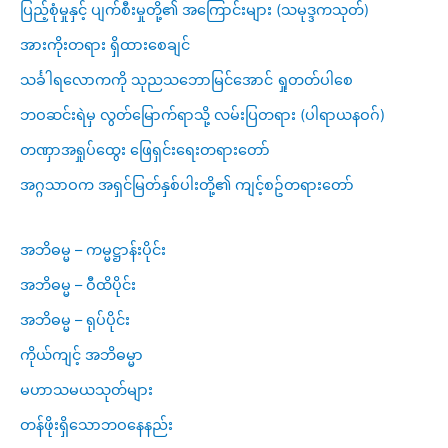
ပြည့်စုံမှုနှင့် ပျက်စီးမှုတို့၏ အကြောင်းများ (သမုဒ္ဒကသုတ်)
အားကိုးတရား ရှိထားစေချင်
သင်္ခါရလောကကို သုညသဘောမြင်အောင် ရှုတတ်ပါစေ
ဘဝဆင်းရဲမှ လွတ်မြောက်ရာသို့ လမ်းပြတရား (ပါရာယနဝဂ်)
တဏှာအရှုပ်ထွေး ဖြေရှင်းရေးတရားတော်
အဂ္ဂသာဝက အရှင်မြတ်နှစ်ပါးတို့၏ ကျင့်စဥ်တရားတော်
အဘိဓမ္မ – ကမ္မဋ္ဌာန်းပိုင်း
အဘိဓမ္မ – ဝီထိပိုင်း
အဘိဓမ္မ – ရုပ်ပိုင်း
ကိုယ်ကျင့် အဘိဓမ္မာ
မဟာသမယသုတ်များ
တန်ဖိုးရှိသောဘဝနေနည်း