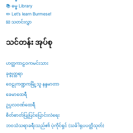
📚 ဓမ္ဓ Library
✏️ Let’s learn Burmese!
📧 သတင်းလွှာ
သင်တန်း အုပ်စု
ဟတ္ထကာဠဝကမင်းသား
ခုဇ္ဇုတ္တရာ
ဝေဠုကဏ္ဍကမြို့သူ နန္ဒမာတာ
ခေမာထေရီ
ဥပ္ပလဝဏ်ထေရီ
စိတ်ဓာတ်ပြုပြင်ပြောင်းလဲရေး
ဘဝသံသရာခရီးသည်၏ ပဲ့ကိုင်ရှင် (သင်္ခါရုပပတ္တိသုတ်)